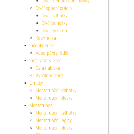
Dívčí menstruační plavky
Dívčí spodní prádlo
Dívčí kalhotky
Dívčí ponožky
Dívčí pyžama
Kosmetika
Inkontinence
Absorpční prádlo
Inspirace & akce
Celá nabídka
Vybalené zboží
Limitky
Menstruační kalhotky
Menstruační plavky
Menstruace
Menstruační kalhotky
Menstruační legíny
Menstruační plavky