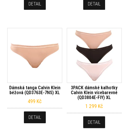
DETAIL
DETAIL
Dámská tanga Calvin Klein
3PACK dámské kalhotky
béžová (QD3763E-7NS) XL
Calvin Klein vícebarevné
(QD3804E-FIY) XL
499
Kč
1 299
Kč
DETAIL
DETAIL