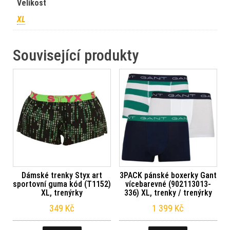
Velikost
XL
Související produkty
Dámské trenky Styx art
3PACK pánské boxerky Gant
sportovní guma kód (T1152)
vícebarevné (902113013-
XL, trenýrky
336) XL, trenky / trenýrky
349
Kč
1 399
Kč