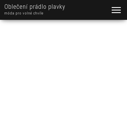
Oblečení prádlo plavky
móda pro volné chvíle