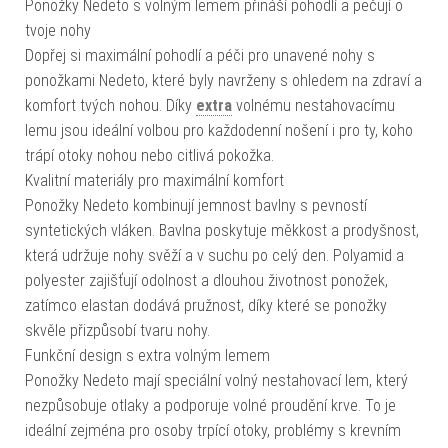
Ponožky Nedeto s volným lemem přináší pohodlí a pečují o
tvoje nohy
Dopřej si maximální pohodlí a péči pro unavené nohy s
ponožkami Nedeto, které byly navrženy s ohledem na zdraví a
komfort tvých nohou. Díky
extra
volnému nestahovacímu
lemu jsou ideální volbou pro každodenní nošení i pro ty, koho
trápí otoky nohou nebo citlivá pokožka.
Kvalitní materiály pro maximální komfort
Ponožky Nedeto kombinují jemnost bavlny s pevností
syntetických vláken. Bavlna poskytuje měkkost a prodyšnost,
která udržuje nohy svěží a v suchu po celý den. Polyamid a
polyester zajišťují odolnost a dlouhou životnost ponožek,
zatímco elastan dodává pružnost, díky které se ponožky
skvěle přizpůsobí tvaru nohy.
Funkční design s extra volným lemem
Ponožky Nedeto mají speciální volný nestahovací lem, který
nezpůsobuje otlaky a podporuje volné proudění krve. To je
ideální zejména pro osoby trpící otoky, problémy s krevním