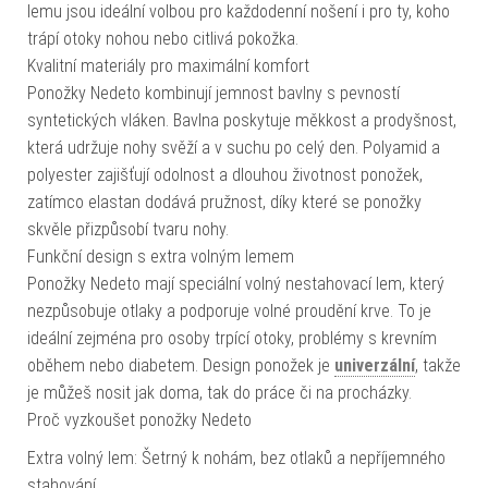
lemu jsou ideální volbou pro každodenní nošení i pro ty, koho
trápí otoky nohou nebo citlivá pokožka.
Kvalitní materiály pro maximální komfort
Ponožky Nedeto kombinují jemnost bavlny s pevností
syntetických vláken. Bavlna poskytuje měkkost a prodyšnost,
která udržuje nohy svěží a v suchu po celý den. Polyamid a
polyester zajišťují odolnost a dlouhou životnost ponožek,
zatímco elastan dodává pružnost, díky které se ponožky
skvěle přizpůsobí tvaru nohy.
Funkční design s extra volným lemem
Ponožky Nedeto mají speciální volný nestahovací lem, který
nezpůsobuje otlaky a podporuje volné proudění krve. To je
ideální zejména pro osoby trpící otoky, problémy s krevním
oběhem nebo diabetem. Design ponožek je
univerzální
, takže
je můžeš nosit jak doma, tak do práce či na procházky.
Proč vyzkoušet ponožky Nedeto
Extra volný lem: Šetrný k nohám, bez otlaků a nepříjemného
stahování.