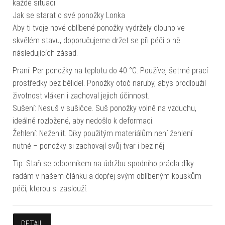
každé situaci.
Jak se starat o své ponožky Lonka
Aby ti tvoje nové oblíbené ponožky vydržely dlouho ve
skvělém stavu, doporučujeme držet se při péči o ně
následujících zásad.
Praní: Per ponožky na teplotu do 40 °C. Používej šetrné prací
prostředky bez bělidel. Ponožky otoč naruby, abys prodloužil
životnost vláken i zachoval jejich účinnost.
Sušení: Nesuš v sušičce. Suš ponožky volně na vzduchu,
ideálně rozložené, aby nedošlo k deformaci.
Žehlení: Nežehlit. Díky použitým materiálům není žehlení
nutné – ponožky si zachovají svůj tvar i bez něj.
Tip: Staň se odborníkem na údržbu spodního prádla díky
radám v našem článku a dopřej svým oblíbeným kouskům
péči, kterou si zaslouží.
DETAIL