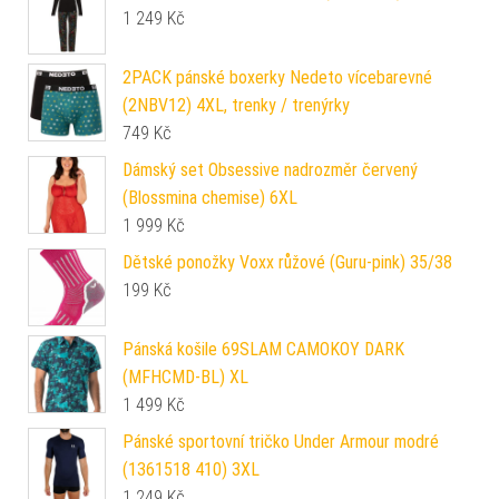
1 249
Kč
2PACK pánské boxerky Nedeto vícebarevné
(2NBV12) 4XL, trenky / trenýrky
749
Kč
Dámský set Obsessive nadrozměr červený
(Blossmina chemise) 6XL
1 999
Kč
Dětské ponožky Voxx růžové (Guru-pink) 35/38
199
Kč
Pánská košile 69SLAM CAMOKOY DARK
(MFHCMD-BL) XL
1 499
Kč
Pánské sportovní tričko Under Armour modré
(1361518 410) 3XL
1 249
Kč