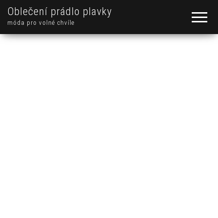
Oblečení prádlo plavky
móda pro volné chvíle