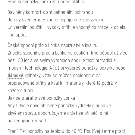
Proč si ponožky Lonka zaručeně oblíbíš
Bavlněný komfort s antibakteriální ochranou.
Jemný svěr lemu – žádné nepříjemné zařezávání.
Univerzální použití – vysoký střih je vhodný do práce, k obleku
i na sport.
České spodní prádlo Lonka nabízí styl a kvalitu
Značka spodního prádla Lonka na českém trhu působí už více
než 150 let a ve svým výrobcích spojuje textilní tradici a
moderní technologie. Ať už si vybereš ponožky, boxerky nebo
dámské
kalhotky, vždy se můžeš spolehnout na
propracované střihy a kvalitní materiály, které tě podrží v
každé situaci.
Jak se starat o své ponožky Lonka
Aby ti tvoje nové oblíbené ponožky vydržely dlouho ve
skvělém stavu, doporučujeme držet se při péči o ně
následujících zásad.
Praní: Per ponožky na teplotu do 40 °C. Používej šetrné prací