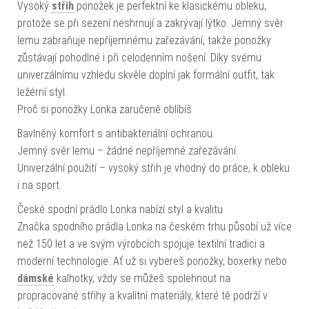
Vysoký
střih
ponožek je perfektní ke klasickému obleku,
protože se při sezení neshrnují a zakrývají lýtko. Jemný svěr
lemu zabraňuje nepříjemnému zařezávání, takže ponožky
zůstávají pohodlné i při celodenním nošení. Díky svému
univerzálnímu vzhledu skvěle doplní jak formální outfit, tak
ležérní styl.
Proč si ponožky Lonka zaručeně oblíbíš
Bavlněný komfort s antibakteriální ochranou.
Jemný svěr lemu – žádné nepříjemné zařezávání.
Univerzální použití – vysoký střih je vhodný do práce, k obleku
i na sport.
České spodní prádlo Lonka nabízí styl a kvalitu
Značka spodního prádla Lonka na českém trhu působí už více
než 150 let a ve svým výrobcích spojuje textilní tradici a
moderní technologie. Ať už si vybereš ponožky, boxerky nebo
dámské
kalhotky, vždy se můžeš spolehnout na
propracované střihy a kvalitní materiály, které tě podrží v