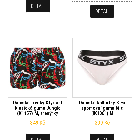
DETAIL
DETAIL
Dámské trenky Styx art
Dámské kalhotky Styx
klasická guma Jungle
sportovní guma bílé
(K1157) M, trenýrky
(IK1061) M
349
Kč
399
Kč