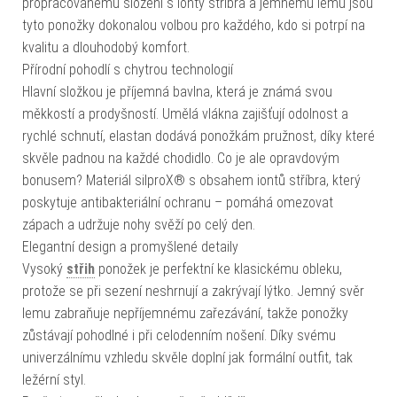
propracovanému složení s ionty stříbra a jemnému lemu jsou
tyto ponožky dokonalou volbou pro každého, kdo si potrpí na
kvalitu a dlouhodobý komfort.
Přírodní pohodlí s chytrou technologií
Hlavní složkou je příjemná bavlna, která je známá svou
měkkostí a prodyšností. Umělá vlákna zajišťují odolnost a
rychlé schnutí, elastan dodává ponožkám pružnost, díky které
skvěle padnou na každé chodidlo. Co je ale opravdovým
bonusem? Materiál silproX® s obsahem iontů stříbra, který
poskytuje antibakteriální ochranu – pomáhá omezovat
zápach a udržuje nohy svěží po celý den.
Elegantní design a promyšlené detaily
Vysoký
střih
ponožek je perfektní ke klasickému obleku,
protože se při sezení neshrnují a zakrývají lýtko. Jemný svěr
lemu zabraňuje nepříjemnému zařezávání, takže ponožky
zůstávají pohodlné i při celodenním nošení. Díky svému
univerzálnímu vzhledu skvěle doplní jak formální outfit, tak
ležérní styl.