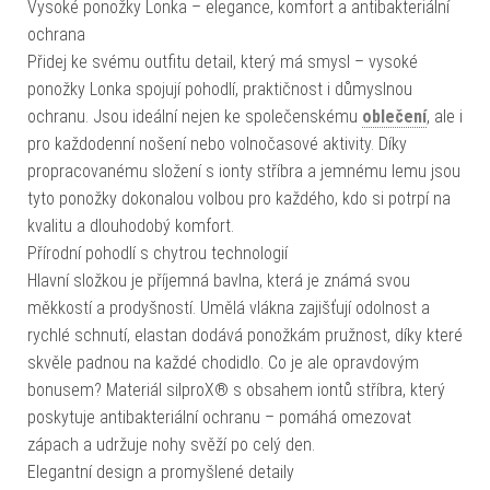
Vysoké ponožky Lonka – elegance, komfort a antibakteriální
ochrana
Přidej ke svému outfitu detail, který má smysl – vysoké
ponožky Lonka spojují pohodlí, praktičnost i důmyslnou
ochranu. Jsou ideální nejen ke společenskému
oblečení
, ale i
pro každodenní nošení nebo volnočasové aktivity. Díky
propracovanému složení s ionty stříbra a jemnému lemu jsou
tyto ponožky dokonalou volbou pro každého, kdo si potrpí na
kvalitu a dlouhodobý komfort.
Přírodní pohodlí s chytrou technologií
Hlavní složkou je příjemná bavlna, která je známá svou
měkkostí a prodyšností. Umělá vlákna zajišťují odolnost a
rychlé schnutí, elastan dodává ponožkám pružnost, díky které
skvěle padnou na každé chodidlo. Co je ale opravdovým
bonusem? Materiál silproX® s obsahem iontů stříbra, který
poskytuje antibakteriální ochranu – pomáhá omezovat
zápach a udržuje nohy svěží po celý den.
Elegantní design a promyšlené detaily