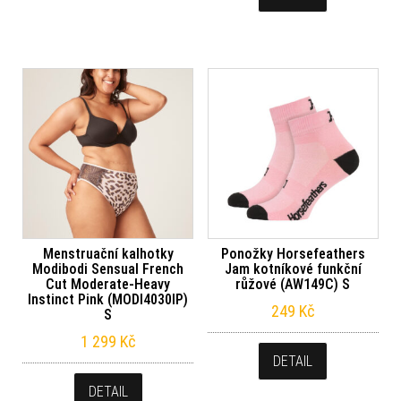
Menstruační kalhotky
Ponožky Horsefeathers
Modibodi Sensual French
Jam kotníkové funkční
Cut Moderate-Heavy
růžové (AW149C) S
Instinct Pink (MODI4030IP)
249
Kč
S
1 299
Kč
DETAIL
DETAIL