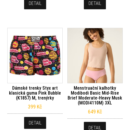
DETAIL
DETAIL
Dámské trenky Styx art
Menstruační kalhotky
klasická guma Pink Bubble
Modibodi Basic Mid-Rise
(K1857) M, trenýrky
Brief Moderate-Heavy Musk
(MODI4110M) 3XL
399
Kč
649
Kč
DETAIL
DETAIL