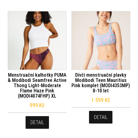
Menstruační kalhotky PUMA
Dívčí menstruační plavky
& Modibodi Seamfree Active
Modibodi Teen Mauritius
Thong Light-Moderate
Pink komplet (MODI4353MP)
Flame Haze Pink
8-10 let
(MODI4074FHP) XL
1 599
Kč
999
Kč
DETAIL
DETAIL