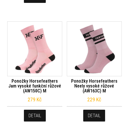
Ponožky Horsefeathers
Ponožky Horsefeathers
Jam vysoké funkční růžové
Neely vysoké růžové
(AW150C) M
(AW163C) M
279
Kč
229
Kč
DETAIL
DETAIL