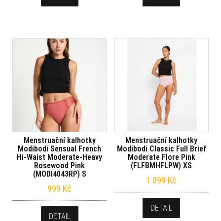
Menstruační kalhotky
Menstruační kalhotky
Modibodi Sensual French
Modibodi Classic Full Brief
Hi-Waist Moderate-Heavy
Moderate Flore Pink
Rosewood Pink
(FLFBMHFLPW) XS
(MODI4043RP) S
1 099
Kč
999
Kč
DETAIL
DETAIL