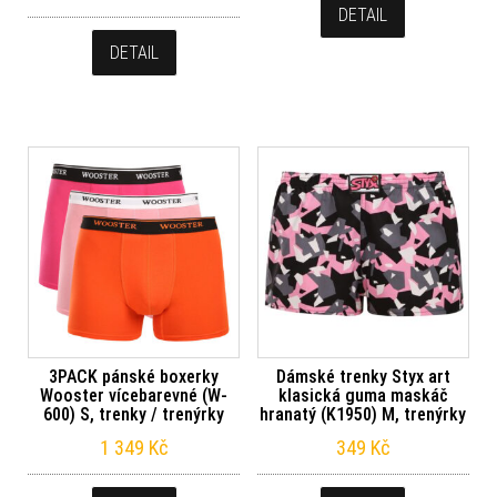
DETAIL
DETAIL
3PACK pánské boxerky
Dámské trenky Styx art
Wooster vícebarevné (W-
klasická guma maskáč
600) S, trenky / trenýrky
hranatý (K1950) M, trenýrky
1 349
Kč
349
Kč