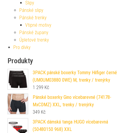
Slipy
Pánské slipy
Pánské trenky
Vtipné motivy
Pánské župany
Úpletové trenky
Pro dívky
Produkty
3PACK pánské boxerky Tommy Hilfiger černé
(UM0UM03880 0WE) M, trenky / trenýrky
1 299
Kč
Pánské boxerky Gino vícebarevné (74178-
MxCDMZ) XXL, trenky / trenýrky
349
Kč
3PACK dámská tanga HUGO vícebarevná
(50480150 968) XXL