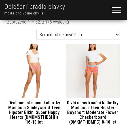
Oblečení prádlo plavky
móda pro volné chvíle
Seřazeno od nejnovějších
Zobrazeno 1. – 32. z 176 výsledků
Dívčí menstruační kalhotky
Dívčí menstruační kalhotky
Modibodi Smileyworld Teen
Modibodi Teen Hipster
Hipster Bikini Super Happy
Boyshort Moderate Flower
Hearts (DMKMSTHBSHH)
Checkerboard
16-18 let
(DMKMTHBMFC) 8-10 let