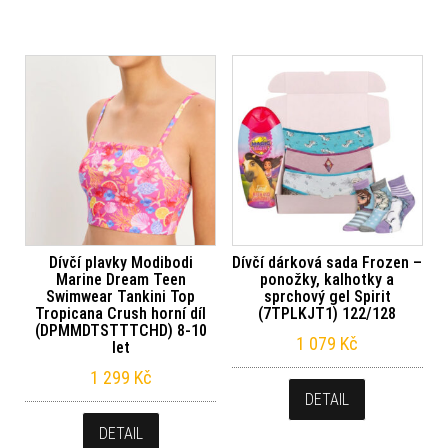
Dívčí plavky Modibodi
Dívčí dárková sada Frozen –
Marine Dream Teen
ponožky, kalhotky a
Swimwear Tankini Top
sprchový gel Spirit
Tropicana Crush horní díl
(7TPLKJT1) 122/128
(DPMMDTSTTTCHD) 8-10
1 079
Kč
let
1 299
Kč
DETAIL
DETAIL