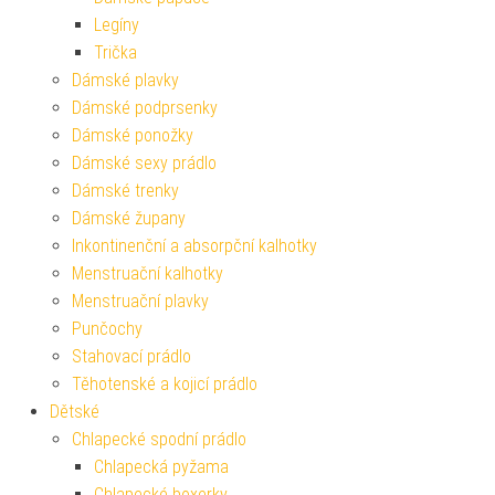
Legíny
Trička
Dámské plavky
Dámské podprsenky
Dámské ponožky
Dámské sexy prádlo
Dámské trenky
Dámské župany
Inkontinenční a absorpční kalhotky
Menstruační kalhotky
Menstruační plavky
Punčochy
Stahovací prádlo
Těhotenské a kojicí prádlo
Dětské
Chlapecké spodní prádlo
Chlapecká pyžama
Chlapecké boxerky