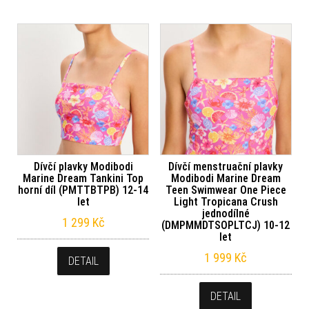
Dívčí plavky Modibodi
Dívčí menstruační plavky
Marine Dream Tankini Top
Modibodi Marine Dream
horní díl (PMTTBTPB) 12-14
Teen Swimwear One Piece
let
Light Tropicana Crush
jednodílné
1 299
Kč
(DMPMMDTSOPLTCJ) 10-12
let
1 999
Kč
DETAIL
DETAIL