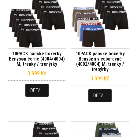
10PACK pánské boxerky
10PACK pánské boxerky
Benysøn černé (4004/4004)
Benysøn vícebarevné
M, trenky / trenýrky
(4002/4004) M, trenky /
trenýrky
3 999
Kč
3 999
Kč
DETAIL
DETAIL