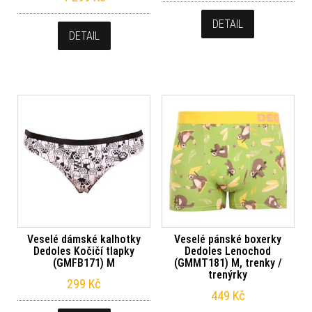
DETAIL
DETAIL
Veselé dámské kalhotky
Veselé pánské boxerky
Dedoles Kočičí tlapky
Dedoles Lenochod
(GMFB171) M
(GMMT181) M, trenky /
trenýrky
299
Kč
449
Kč