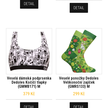
DETAIL
DETAIL
Veselá dámská podprsenka
Veselé ponožky Dedoles
Dedoles Kočičí tlapky
Velikonoční zajíček
(GMWB171) M
(GMRS133) M
379
Kč
299
Kč
DETAIL
DETAIL