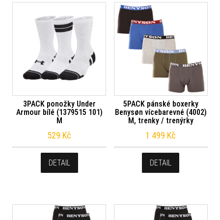
3PACK ponožky Under
5PACK pánské boxerky
Armour bílé (1379515 101)
Benysøn vícebarevné (4002)
M
M, trenky / trenýrky
529
Kč
1 499
Kč
DETAIL
DETAIL