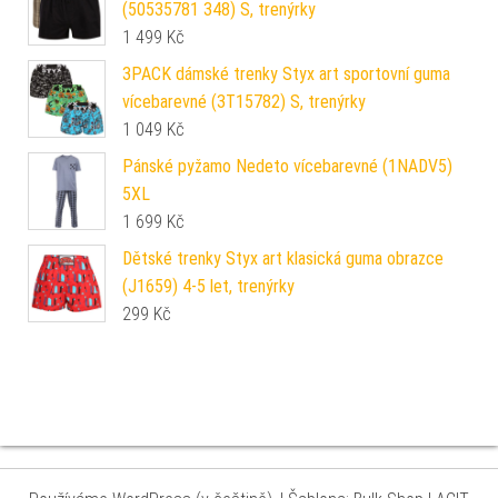
(50535781 348) S, trenýrky
1 499
Kč
3PACK dámské trenky Styx art sportovní guma
vícebarevné (3T15782) S, trenýrky
1 049
Kč
Pánské pyžamo Nedeto vícebarevné (1NADV5)
5XL
1 699
Kč
Dětské trenky Styx art klasická guma obrazce
(J1659) 4-5 let, trenýrky
299
Kč