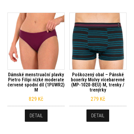
Dámské menstruační plavky
Poškozený obal – Pánské
Pietro Filipi nízké moderate
boxerky Molvy vícebarevné
červené spodní díl (1PUWR2)
(MP-1020-BEU) M, trenky /
M
trenýrky
829
Kč
279
Kč
DETAIL
DETAIL