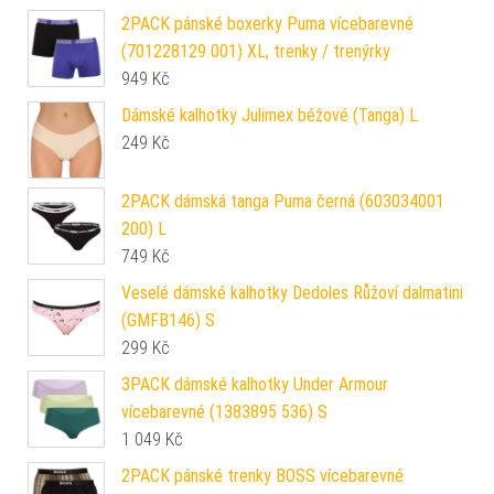
2PACK pánské boxerky Puma vícebarevné
(701228129 001) XL, trenky / trenýrky
949
Kč
Dámské kalhotky Julimex béžové (Tanga) L
249
Kč
2PACK dámská tanga Puma černá (603034001
200) L
749
Kč
Veselé dámské kalhotky Dedoles Růžoví dalmatini
(GMFB146) S
299
Kč
3PACK dámské kalhotky Under Armour
vícebarevné (1383895 536) S
1 049
Kč
2PACK pánské trenky BOSS vícebarevné