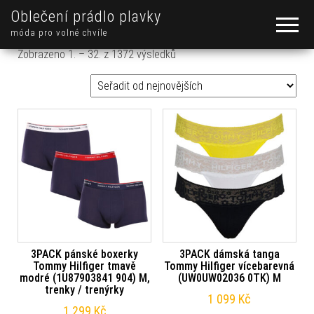
Oblečení prádlo plavky
móda pro volné chvíle
Seřazeno od nejnovějších
Zobrazeno 1. – 32. z 1372 výsledků
3PACK pánské boxerky
3PACK dámská tanga
Tommy Hilfiger tmavě
Tommy Hilfiger vícebarevná
modré (1U87903841 904) M,
(UW0UW02036 0TK) M
trenky / trenýrky
1 099
Kč
1 299
Kč