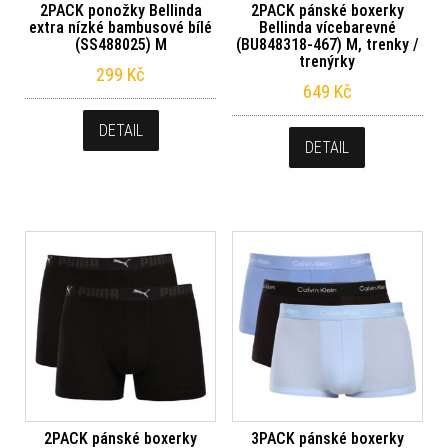
2PACK ponožky Bellinda
2PACK pánské boxerky
extra nízké bambusové bílé
Bellinda vícebarevné
(SS488025) M
(BU848318-467) M, trenky /
trenýrky
299
Kč
649
Kč
DETAIL
DETAIL
2PACK pánské boxerky
3PACK pánské boxerky