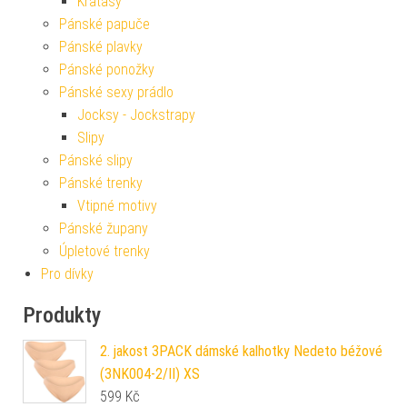
Kraťasy
Pánské papuče
Pánské plavky
Pánské ponožky
Pánské sexy prádlo
Jocksy - Jockstrapy
Slipy
Pánské slipy
Pánské trenky
Vtipné motivy
Pánské župany
Úpletové trenky
Pro dívky
Produkty
2. jakost 3PACK dámské kalhotky Nedeto béžové
(3NK004-2/II) XS
599
Kč