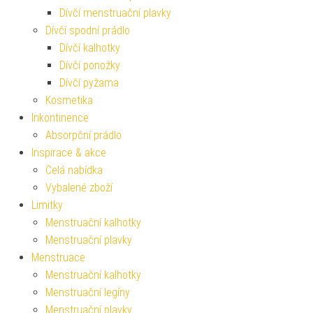
Dívčí menstruační plavky
Dívčí spodní prádlo
Dívčí kalhotky
Dívčí ponožky
Dívčí pyžama
Kosmetika
Inkontinence
Absorpční prádlo
Inspirace & akce
Celá nabídka
Vybalené zboží
Limitky
Menstruační kalhotky
Menstruační plavky
Menstruace
Menstruační kalhotky
Menstruační legíny
Menstruační plavky