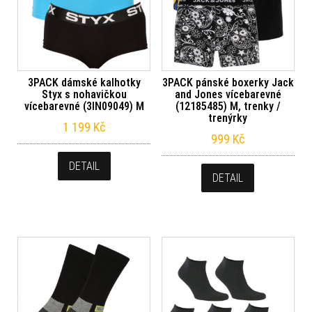
3PACK dámské kalhotky
3PACK pánské boxerky Jack
Styx s nohavičkou
and Jones vícebarevné
vícebarevné (3IN09049) M
(12185485) M, trenky /
trenýrky
1 199
Kč
999
Kč
DETAIL
DETAIL