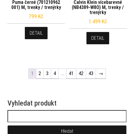
Puma černé (701210962
Calvin Klein vícebarevné
001) M, trenky / trenýrky
(NB4389-W8O) M, trenky /
trenýrky
799
Kč
1 499
Kč
DETAIL
DETAIL
1
2
3
4
…
41
42
43
→
Vyhledat produkt
Vyhledávání