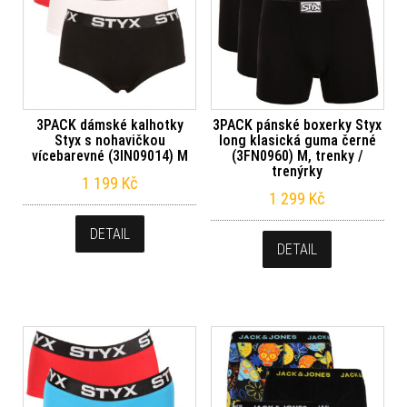
3PACK dámské kalhotky
3PACK pánské boxerky Styx
Styx s nohavičkou
long klasická guma černé
vícebarevné (3IN09014) M
(3FN0960) M, trenky /
trenýrky
1 199
Kč
1 299
Kč
DETAIL
DETAIL