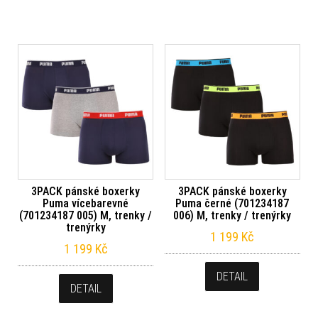
3PACK pánské boxerky
3PACK pánské boxerky
Puma vícebarevné
Puma černé (701234187
(701234187 005) M, trenky /
006) M, trenky / trenýrky
trenýrky
1 199
Kč
1 199
Kč
DETAIL
DETAIL