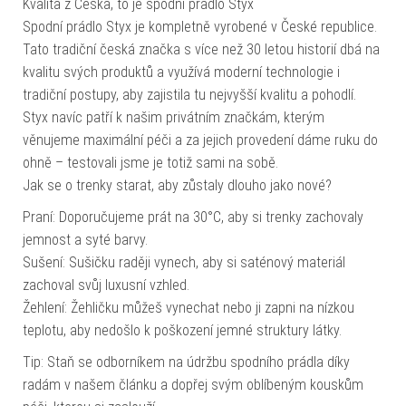
Kvalita z Česka, to je spodní prádlo Styx
Spodní prádlo Styx je kompletně vyrobené v České republice.
Tato tradiční česká značka s více než 30 letou historií dbá na
kvalitu svých produktů a využívá moderní technologie i
tradiční postupy, aby zajistila tu nejvyšší kvalitu a pohodlí.
Styx navíc patří k našim privátním značkám, kterým
věnujeme maximální péči a za jejich provedení dáme ruku do
ohně – testovali jsme je totiž sami na sobě.
Jak se o trenky starat, aby zůstaly dlouho jako nové?
Praní: Doporučujeme prát na 30°C, aby si trenky zachovaly
jemnost a syté barvy.
Sušení: Sušičku raději vynech, aby si saténový materiál
zachoval svůj luxusní vzhled.
Žehlení: Žehličku můžeš vynechat nebo ji zapni na nízkou
teplotu, aby nedošlo k poškození jemné struktury látky.
Tip: Staň se odborníkem na údržbu spodního prádla díky
radám v našem článku a dopřej svým oblíbeným kouskům