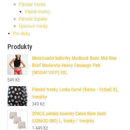
Pánské trenky
Vtipné motivy
Pánské župany
Úpletové trenky
Pro dívky
Produkty
Menstruační kalhotky Modibodi Basic Mid-Rise
Brief Moderate-Heavy Fandango Pink
(MODI4110FP) 3XL
549
Kč
Pánské trenky Lonka černé (Karlos - fotbal) XL,
trenýrky
349
Kč
3PACK pánské boxerky Calvin Klein šedé
(U2662G-080) L, trenky / trenýrky
1 449
Kč