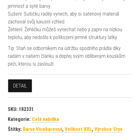
jemnost a syté barvy.
Sušení: Sušičku raději vynech, aby si saténový materiál
zachoval svůj luxusní vzhled.
Žehlení: Žehličku můžeš vynechat nebo ji zapni na nízkou
teplotu, aby nedošlo k poškození jemné struktury látky.
Tip: Staň se odborníkem na údržbu spodního prádla díky
radám v našem článku a dopřej svým oblíbeným kouskům
péči, kterou si zaslouží.
DETAIL
SKU:
182331
Kategorie:
Celá nabídka
Štítky:
Barva Vícebarevná
,
Velikost XXL
,
Výrobce Styx