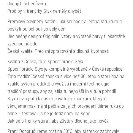
dodají ti sebedůvěru.
Proč by ti trenýrky Styx neměly chybět
Prémiový bavlněný satén: Luxusní pocit a jemná struktura ti
poskytnou pohodlí po celý den.
Jedinečný design: Originální vzory a výrazné barvy ti okamžitě
zvednou náladu.
Česká kvalita: Precizní zpracování a dlouhá životnost.
Kvalita z Česka, to je spodní prádlo Styx
Spodní prádlo Styx je kompletně vyrobené v České republice.
Tato tradiční česká značka s více než 30 letou historií dbá na
kvalitu svých produktů a využívá moderní technologie i
tradiční postupy, aby zajistila tu nejvyšší kvalitu a pohodlí.
Styx navíc patří k našim privátním značkám, kterým
věnujeme maximální péči a za jejich provedení dáme ruku do
ohně – testovali jsme je totiž sami na sobě.
Jak se o trenky starat, aby zůstaly dlouho jako nové?
Praní: Doporučujeme prát na 30°C, aby si trenky zachovaly