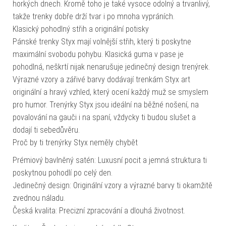
horkých dnech. Kromě toho je také vysoce odolný a trvanlivý,
takže trenky dobře drží tvar i po mnoha vypráních.
Klasický pohodlný střih a originální potisky
Pánské trenky Styx mají volnější střih, který ti poskytne
maximální svobodu pohybu. Klasická guma v pase je
pohodlná, neškrtí nijak nenarušuje jedinečný design trenýrek.
Výrazné vzory a zářivé barvy dodávají trenkám Styx art
originální a hravý vzhled, který ocení každý muž se smyslem
pro humor. Trenýrky Styx jsou ideální na běžné nošení, na
povalování na gauči i na spaní, vždycky ti budou slušet a
dodají ti sebedůvěru.
Proč by ti trenýrky Styx neměly chybět
Prémiový bavlněný satén: Luxusní pocit a jemná struktura ti
poskytnou pohodlí po celý den.
Jedinečný design: Originální vzory a výrazné barvy ti okamžitě
zvednou náladu.
Česká kvalita: Precizní zpracování a dlouhá životnost.