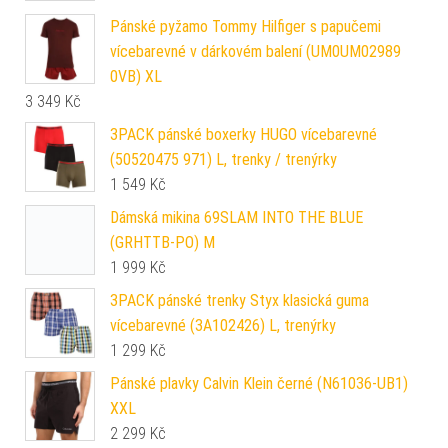
Pánské pyžamo Tommy Hilfiger s papučemi
vícebarevné v dárkovém balení (UM0UM02989
0VB) XL
3 349
Kč
3PACK pánské boxerky HUGO vícebarevné
(50520475 971) L, trenky / trenýrky
1 549
Kč
Dámská mikina 69SLAM INTO THE BLUE
(GRHTTB-PO) M
1 999
Kč
3PACK pánské trenky Styx klasická guma
vícebarevné (3A102426) L, trenýrky
1 299
Kč
Pánské plavky Calvin Klein černé (N61036-UB1)
XXL
2 299
Kč