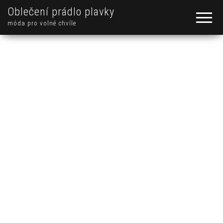
Oblečení prádlo plavky
móda pro volné chvíle