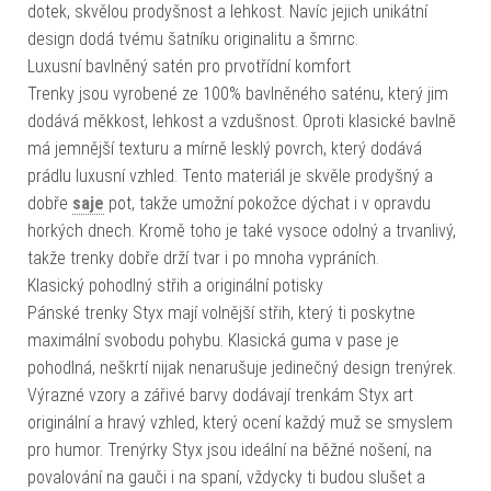
dotek, skvělou prodyšnost a lehkost. Navíc jejich unikátní
design dodá tvému šatníku originalitu a šmrnc.
Luxusní bavlněný satén pro prvotřídní komfort
Trenky jsou vyrobené ze 100% bavlněného saténu, který jim
dodává měkkost, lehkost a vzdušnost. Oproti klasické bavlně
má jemnější texturu a mírně lesklý povrch, který dodává
prádlu luxusní vzhled. Tento materiál je skvěle prodyšný a
dobře
saje
pot, takže umožní pokožce dýchat i v opravdu
horkých dnech. Kromě toho je také vysoce odolný a trvanlivý,
takže trenky dobře drží tvar i po mnoha vypráních.
Klasický pohodlný střih a originální potisky
Pánské trenky Styx mají volnější střih, který ti poskytne
maximální svobodu pohybu. Klasická guma v pase je
pohodlná, neškrtí nijak nenarušuje jedinečný design trenýrek.
Výrazné vzory a zářivé barvy dodávají trenkám Styx art
originální a hravý vzhled, který ocení každý muž se smyslem
pro humor. Trenýrky Styx jsou ideální na běžné nošení, na
povalování na gauči i na spaní, vždycky ti budou slušet a