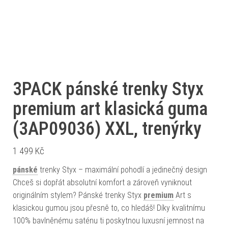
3PACK pánské trenky Styx
premium art klasická guma
(3AP09036) XXL, trenýrky
1 499
Kč
pánské
trenky Styx – maximální pohodlí a jedinečný design
Chceš si dopřát absolutní komfort a zároveň vyniknout
originálním stylem? Pánské trenky Styx
premium
Art s
klasickou gumou jsou přesně to, co hledáš! Díky kvalitnímu
100% bavlněnému saténu ti poskytnou luxusní jemnost na