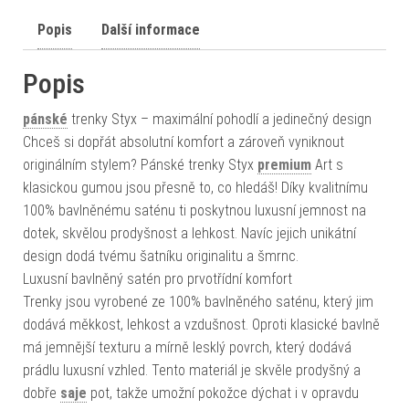
Popis
Další informace
Popis
pánské
trenky Styx – maximální pohodlí a jedinečný design
Chceš si dopřát absolutní komfort a zároveň vyniknout
originálním stylem? Pánské trenky Styx
premium
Art s
klasickou gumou jsou přesně to, co hledáš! Díky kvalitnímu
100% bavlněnému saténu ti poskytnou luxusní jemnost na
dotek, skvělou prodyšnost a lehkost. Navíc jejich unikátní
design dodá tvému šatníku originalitu a šmrnc.
Luxusní bavlněný satén pro prvotřídní komfort
Trenky jsou vyrobené ze 100% bavlněného saténu, který jim
dodává měkkost, lehkost a vzdušnost. Oproti klasické bavlně
má jemnější texturu a mírně lesklý povrch, který dodává
prádlu luxusní vzhled. Tento materiál je skvěle prodyšný a
dobře
saje
pot, takže umožní pokožce dýchat i v opravdu