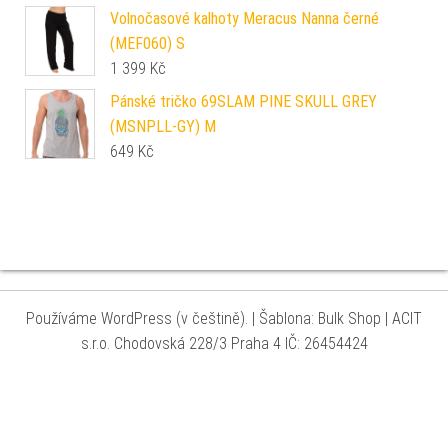
Volnočasové kalhoty Meracus Nanna černé
(MEF060) S
1 399
Kč
Pánské tričko 69SLAM PINE SKULL GREY
(MSNPLL-GY) M
649
Kč
Používáme WordPress (v češtině).
|
Šablona: Bulk Shop
| ACIT
s.r.o. Chodovská 228/3 Praha 4 IČ: 26454424