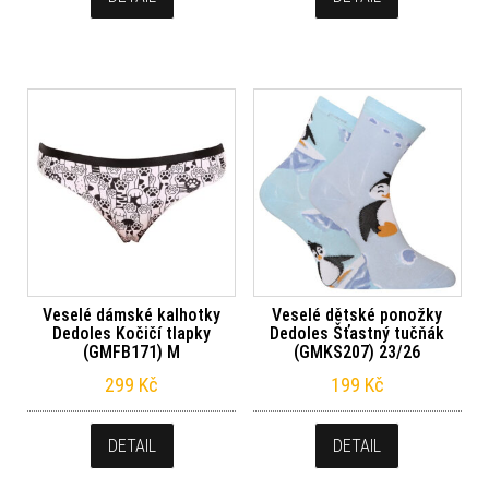
Veselé dámské kalhotky
Veselé dětské ponožky
Dedoles Kočičí tlapky
Dedoles Šťastný tučňák
(GMFB171) M
(GMKS207) 23/26
299
Kč
199
Kč
DETAIL
DETAIL