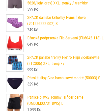
5828/light gray) XXL, trenky / trenýrky
399
Kč
2PACK dámské kalhotky Puma fialové
(701226222 002) S
749
Kč
Dámská podprsenka Fila červená (FU6042-118) L
649
Kč
2PACK pánské trenky Pietro Filipi vícebarevné
(2TC006) XXL, trenýrky
999
Kč
Pánské slipy Gino bambusové modré (50003) S
329
Kč
Pánské plavky Tommy Hilfiger černé
(UM0UM03731 DW5) L
1 899
Kč