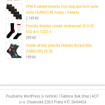
5PACK pánské boxerky Styx long sportovní guma
černé (5U9602) M, trenky / trenýrky
2 149
Kč
Ponožky Dedoles vysoké vícebarevné (D-U-SC-
RSS-B-C-1222) S
299
Kč
Veselé dětské ponožky Dedoles Rezavá liška
(GMKS199) 23/26
199
Kč
Používáme WordPress (v češtině).
|
Šablona: Bulk Shop
| ACIT
s.r.o. Chodovská 228/3 Praha 4 IČ: 26454424