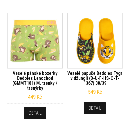
Veselé pánské boxerky
Veselé papuče Dedoles Tygr
Dedoles Lenochod
v džungli (D-U-F-HS-C-T-
(GMMT181) M, trenky /
1367) 38/39
trenýrky
549
Kč
449
Kč
DETAIL
DETAIL