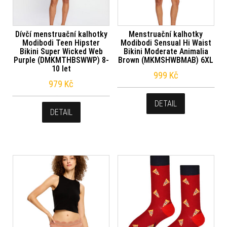
Dívčí menstruační kalhotky
Menstruační kalhotky
Modibodi Teen Hipster
Modibodi Sensual Hi Waist
Bikini Super Wicked Web
Bikini Moderate Animalia
Purple (DMKMTHBSWWP) 8-
Brown (MKMSHWBMAB) 6XL
10 let
999
Kč
979
Kč
DETAIL
DETAIL