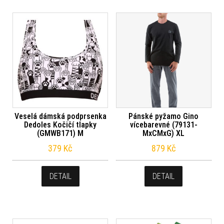
Veselá dámská podprsenka
Pánské pyžamo Gino
Dedoles Kočičí tlapky
vícebarevné (79131-
(GMWB171) M
MxCMxG) XL
379
Kč
879
Kč
DETAIL
DETAIL