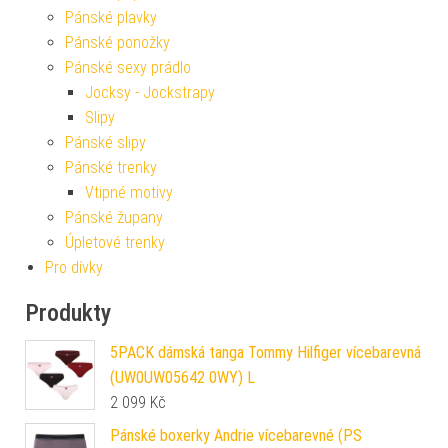
Pánské plavky
Pánské ponožky
Pánské sexy prádlo
Jocksy - Jockstrapy
Slipy
Pánské slipy
Pánské trenky
Vtipné motivy
Pánské župany
Úpletové trenky
Pro dívky
Produkty
5PACK dámská tanga Tommy Hilfiger vícebarevná
(UW0UW05642 0WY) L
2 099
Kč
Pánské boxerky Andrie vícebarevné (PS