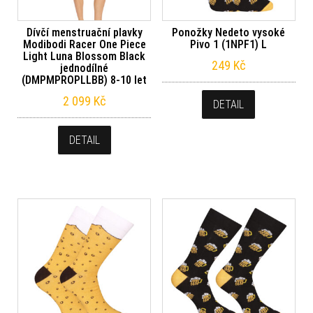
Dívčí menstruační plavky
Ponožky Nedeto vysoké
Modibodi Racer One Piece
Pivo 1 (1NPF1) L
Light Luna Blossom Black
249
Kč
jednodílné
(DMPMPROPLLBB) 8-10 let
2 099
Kč
DETAIL
DETAIL