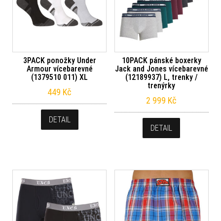
3PACK ponožky Under
10PACK pánské boxerky
Armour vícebarevné
Jack and Jones vícebarevné
(1379510 011) XL
(12189937) L, trenky /
trenýrky
449
Kč
2 999
Kč
DETAIL
DETAIL