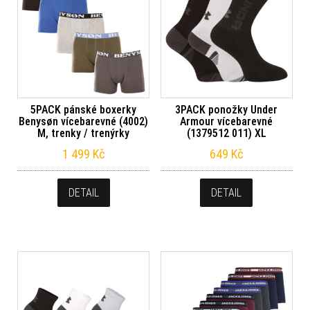
5PACK pánské boxerky
3PACK ponožky Under
Benysøn vícebarevné (4002)
Armour vícebarevné
M, trenky / trenýrky
(1379512 011) XL
1 499
Kč
649
Kč
DETAIL
DETAIL