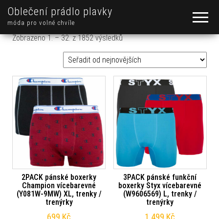
Oblečení prádlo plavky
móda pro volné chvíle
Seřazeno od nejnovějších
Zobrazeno 1. – 32. z 1852 výsledků
2PACK pánské boxerky
3PACK pánské funkční
Champion vícebarevné
boxerky Styx vícebarevné
(Y081W-9MW) XL, trenky /
(W9606569) L, trenky /
trenýrky
trenýrky
699
Kč
1 499
Kč