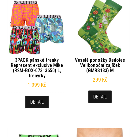
3PACK pánské trenky
Veselé ponožky Dedoles
Represent exclusive Mike
Velikonoční zajíček
(R2M-BOX-07313650) L,
(GMRS133) M
trenýrky
299
Kč
1 999
Kč
DETAIL
DETAIL