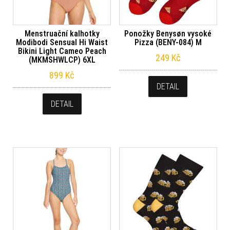
Menstruační kalhotky
Ponožky Benysøn vysoké
Modibodi Sensual Hi Waist
Pizza (BENY-084) M
Bikini Light Cameo Peach
249
Kč
(MKMSHWLCP) 6XL
899
Kč
DETAIL
DETAIL