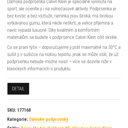
Dámská podprsenka Calvin Klein je speciálně vyvinuta na
sport, ale oceníte ji i na volnočasové aktivity. Podprsenka je
bez kostic a bez výztuže, ramínka jsou široká, má širokou
vytkávanou gumu, která nikde neškrtí, je velice příjemná a
navíc vypadá luxusně. Díky kvalitním a komfortním
materiálům se budete v podprsence Calvin Klein cítit skvěle.
Co se praní týče – doporučujeme ji prát maximálně na 30°C a
sušit ji v sušičce na nízkou teplotu, jinak se může stát, že už
podprsenku nebude možné nosit – více se dozvíte níže v
klasických informacích o produktu.
DETAIL
SKU:
177160
Kategorie:
Dámské podprsenky