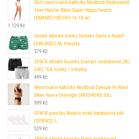
Dívčí menstruační kalhotky Modibodi Smileyworld
Teen Hipster Bikini Super Happy Hearts
(DMKMSTHBSHH) 16-18 let
1 129
Kč
Veselé dámské trenky Dedoles Santa a Rudolf
(DWLB002) M, trenýrky
379
Kč
2PACK dětské boxerky Everlast vícebarevné (BC-
040) 164, trenky / trenýrky
499
Kč
Menstruační kalhotky Modibodi Sensual Hi-Waist
Bikini Heavy-Overnight (MODI4040) XXL
999
Kč
3PACK ponožky Nedeto nízké bambusové bílé
(3PBN02) L
529
Kč
2PACK pánské boxerky Puma vícebarevné