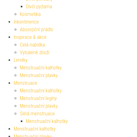
Dívčí pyžama
Kosmetika
Inkontinence
Absorpční prádlo
Inspirace & akce
Celá nabídka
Vybalené zboží
Limitky
Menstruační kalhotky
Menstruační plavky
Menstruace
Menstruační kalhotky
Menstruační legíny
Menstruační plavky
Silná menstruace
Menstruační kalhotky
Menstruační kalhotky
Menstruační plavky