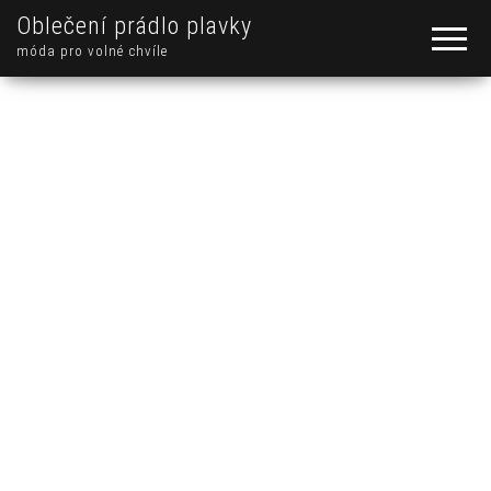
Oblečení prádlo plavky
móda pro volné chvíle