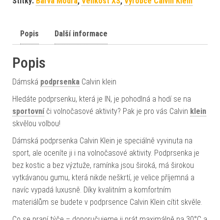
Štítky:
Barva Modrá
,
Velikost XS
,
Výrobce Calvin Klein
Popis
Další informace
Popis
Dámská
podprsenka
Calvin klein
Hledáte podprsenku, která je IN, je pohodlná a hodí se na
sportovní
či volnočasové aktivity? Pak je pro vás Calvin
klein
skvělou volbou!
Dámská podprsenka Calvin Klein je speciálně vyvinuta na
sport, ale oceníte ji i na volnočasové aktivity. Podprsenka je
bez kostic a bez výztuže, ramínka jsou široká, má širokou
vytkávanou gumu, která nikde neškrtí, je velice příjemná a
navíc vypadá luxusně. Díky kvalitním a komfortním
materiálům se budete v podprsence Calvin Klein cítit skvěle.
Co se praní týče – doporučujeme ji prát maximálně na 30°C a