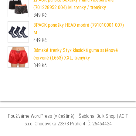
(701228952 004) M, trenky / trenýrky
849
Kč
3PACK ponožky HEAD modré (791010001 007)
M
449
Kč
Dámské trenky Styx klasická guma saténové
červené (L663) XXL, trenýrky
349
Kč
Používáme WordPress (v češtině).
|
Šablona: Bulk Shop
| ACIT
s.r.o. Chodovská 228/3 Praha 4 IČ: 26454424