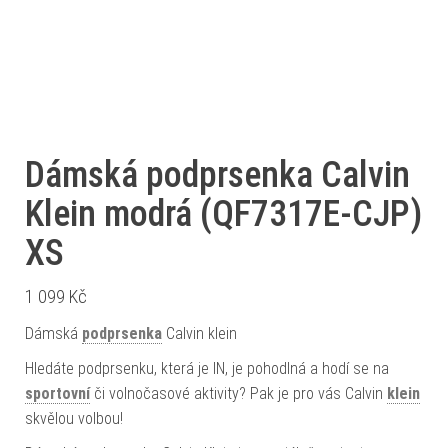
Dámská podprsenka Calvin
Klein modrá (QF7317E-CJP)
XS
1 099
Kč
Dámská
podprsenka
Calvin klein
Hledáte podprsenku, která je IN, je pohodlná a hodí se na
sportovní
či volnočasové aktivity? Pak je pro vás Calvin
klein
skvělou volbou!