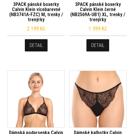
3PACK pánské boxerky
3PACK pánské boxerky
Calvin Klein vícebarevné
Calvin Klein černé
(NB3741A-FZC) M, trenky /
(NB2569A-UB1) XL, trenky /
trenýrky
trenýrky
2 199
Kč
1 599
Kč
DETAIL
DETAIL
Dámská podprsenka Calvin
Dámské kalhotky Calvin