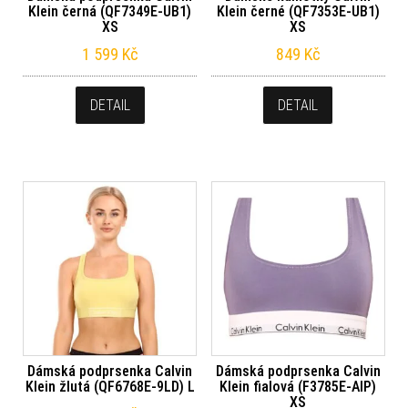
Klein černá (QF7349E-UB1)
Klein černé (QF7353E-UB1)
XS
XS
1 599
Kč
849
Kč
DETAIL
DETAIL
Dámská podprsenka Calvin
Dámská podprsenka Calvin
Klein žlutá (QF6768E-9LD) L
Klein fialová (F3785E-AIP)
XS