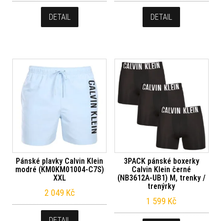
DETAIL
DETAIL
Pánské plavky Calvin Klein
3PACK pánské boxerky
modré (KM0KM01004-C7S)
Calvin Klein černé
XXL
(NB3612A-UB1) M, trenky /
trenýrky
2 049
Kč
1 599
Kč
DETAIL