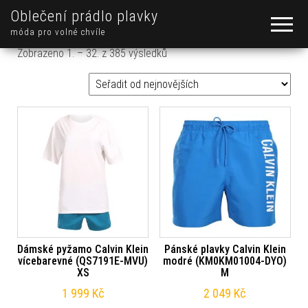
Oblečení prádlo plavky
móda pro volné chvíle
Seřazeno od nejnovějších
Zobrazeno 1. – 32. z 385 výsledků
Dámské pyžamo Calvin Klein
Pánské plavky Calvin Klein
vícebarevné (QS7191E-MVU)
modré (KM0KM01004-DYO)
XS
M
1 999
Kč
2 049
Kč