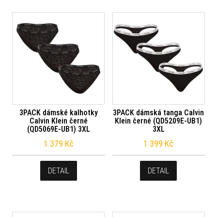
3PACK dámské kalhotky
3PACK dámská tanga Calvin
Calvin Klein černé
Klein černé (QD5209E-UB1)
(QD5069E-UB1) 3XL
3XL
1 379
Kč
1 399
Kč
DETAIL
DETAIL