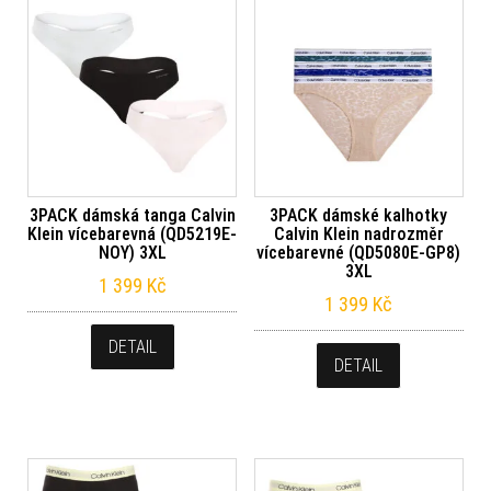
3PACK dámská tanga Calvin
3PACK dámské kalhotky
Klein vícebarevná (QD5219E-
Calvin Klein nadrozměr
NOY) 3XL
vícebarevné (QD5080E-GP8)
3XL
1 399
Kč
1 399
Kč
DETAIL
DETAIL