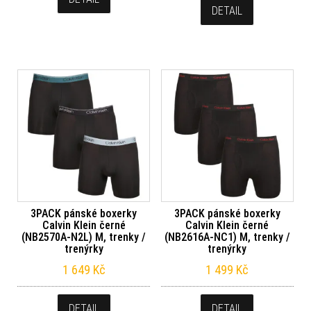
DETAIL
3PACK pánské boxerky
3PACK pánské boxerky
Calvin Klein černé
Calvin Klein černé
(NB2570A-N2L) M, trenky /
(NB2616A-NC1) M, trenky /
trenýrky
trenýrky
1 649
Kč
1 499
Kč
DETAIL
DETAIL