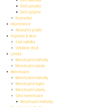
Dívčí kalhotky
Dívčí ponožky
Dívčí pyžama
Kosmetika
Inkontinence
Absorpční prádlo
Inspirace & akce
Celá nabídka
Vybalené zboží
Limitky
Menstruační kalhotky
Menstruační plavky
Menstruace
Menstruační kalhotky
Menstruační legíny
Menstruační plavky
Silná menstruace
Menstruační kalhotky