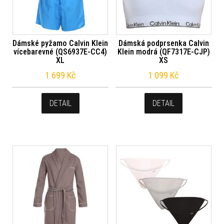
Dámské pyžamo Calvin Klein
Dámská podprsenka Calvin
vícebarevné (QS6937E-CC4)
Klein modrá (QF7317E-CJP)
XL
XS
1 699
Kč
1 099
Kč
DETAIL
DETAIL