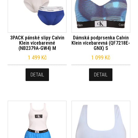
3PACK pánské slipy Calvin
Dámská podprsenka Calvin
Klein vícebarevné
Klein vícebarevná (QF7218E-
(NB2379A-GW4) M
GNX) S
1 499
Kč
1 099
Kč
DETAIL
DETAIL