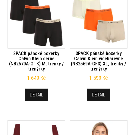
3PACK pánské boxerky
3PACK pánské boxerky
Calvin Klein černé
Calvin Klein vícebarevné
(NB2570A-GTK) M, trenky /
(NB2569A-GF3) XL, trenky /
trenýrky
trenýrky
1 649
Kč
1 599
Kč
DETAIL
DETAIL