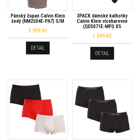
Pánský župan Calvin Klein
3PACK dámské kalhotky
šedý (NM2504E-PA7) S/M
Calvin Klein vícebarevné
(QD5071E-MPI) XS
3 599
Kč
1 399
Kč
DETAIL
DETAIL