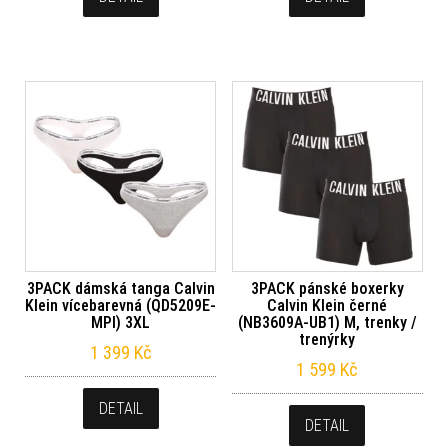
3PACK dámská tanga Calvin
3PACK pánské boxerky
Klein vícebarevná (QD5209E-
Calvin Klein černé
MPI) 3XL
(NB3609A-UB1) M, trenky /
trenýrky
1 399
Kč
1 599
Kč
DETAIL
DETAIL