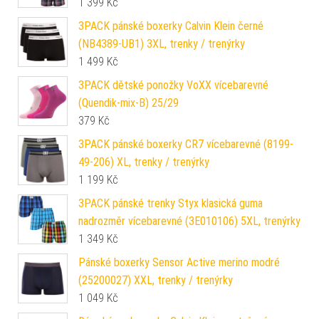
1 399
Kč
3PACK pánské boxerky Calvin Klein černé
(NB4389-UB1) 3XL, trenky / trenýrky
1 499
Kč
3PACK dětské ponožky VoXX vícebarevné
(Quendik-mix-B) 25/29
379
Kč
3PACK pánské boxerky CR7 vícebarevné (8199-
49-206) XL, trenky / trenýrky
1 199
Kč
3PACK pánské trenky Styx klasická guma
nadrozměr vícebarevné (3E010106) 5XL, trenýrky
1 349
Kč
Pánské boxerky Sensor Active merino modré
(25200027) XXL, trenky / trenýrky
1 049
Kč