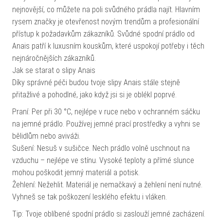
nejnovější, co můžete na poli svůdného prádla najít. Hlavním
rysem značky je otevřenost novým trendům a profesionální
přístup k požadavkům zákazníků. Svůdné spodní prádlo od
Anais patří k luxusním kouskům, které uspokojí potřeby i těch
nejnáročnějších zákazníků.
Jak se starat o slipy Anais
Díky správné péči budou tvoje slipy Anais stále stejně
přitažlivé a pohodlné, jako když jsi si je oblékl poprvé.
Praní: Per při 30 °C, nejlépe v ruce nebo v ochranném sáčku
na jemné prádlo. Používej jemné prací prostředky a vyhni se
bělidlům nebo aviváži.
Sušení: Nesuš v sušičce. Nech prádlo volně uschnout na
vzduchu – nejlépe ve stínu. Vysoké teploty a přímé slunce
mohou poškodit jemný materiál a potisk.
Žehlení: Nežehlit. Materiál je nemačkavý a žehlení není nutné.
Vyhneš se tak poškození lesklého efektu i vláken.
Tip: Tvoje oblíbené spodní prádlo si zaslouží jemné zacházení.