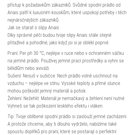
přístup k požadavkům zákazníků. Svůdné spodní prádlo od
Anais patří k luxusním kouskům, které uspokojí potřeby i těch
nejnáročnějších zákazníků.
Jak se starat o slipy Anais
Díky správné péči budou tvoje slipy Anais stále stejně
přitažlivé a pohodlné, jako když jsi si je oblékl poprvé.
Praní: Per při 30 °C, nejlépe v ruce nebo v ochranném sáčku
na jemné prádlo. Používej jemné prací prostředky a vyhni se
bělidlům nebo aviváži.
Sušení: Nesuš v sušičce. Nech prádlo volně uschnout na
vzduchu – nejlépe ve stínu. Vysoké teploty a přímé slunce
mohou poškodit jemný materiál a potisk.
Žehlení: Nežehlit. Materiál je nemačkavý a žehlení není nutné.
Vyhneš se tak poškození lesklého efektu i vláken.
Tip: Tvoje oblíbené spodní prádlo si zaslouží jemné zacházení.
A protože chceme, aby ti dlouho vydrželo, nabízíme také
spoustu doplňků pro praní, které se postarají o perfektní