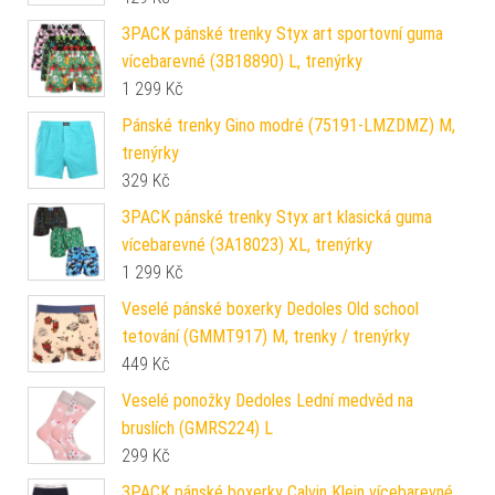
3PACK pánské trenky Styx art sportovní guma
vícebarevné (3B18890) L, trenýrky
1 299
Kč
Pánské trenky Gino modré (75191-LMZDMZ) M,
trenýrky
329
Kč
3PACK pánské trenky Styx art klasická guma
vícebarevné (3A18023) XL, trenýrky
1 299
Kč
Veselé pánské boxerky Dedoles Old school
tetování (GMMT917) M, trenky / trenýrky
449
Kč
Veselé ponožky Dedoles Lední medvěd na
bruslích (GMRS224) L
299
Kč
3PACK pánské boxerky Calvin Klein vícebarevné