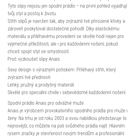
Tyto slipy nejsou jen spodní prádlo – na první pohled vyjadřují
tvůj styl a postoj k životu.
Střih slipů je navržen tak, aby zvýraznil tvé přirozené křivky a
zároveň poskytoval dostatečné pohodlí. Díky elastickému
materiálu a přiléhavému provedení se skvěle hodí nejen pro
výjimečné příležitosti, ale i pro každodenní nošení, pokud
chceš spojit styl se smyslností.
Proč vyzkoušet slipy Anais
Sexy design s výrazným potiskem. Přiléhavý střih, který
zvýrazní tvé přednosti
Lehký, pružný a prodyšný materiál.
Skvělé pro speciální chvíle i sebevědomé každodenní nošení.
Spodní prádlo Anais pro odvážné muže
Anais je výrobcem provokativního spodního prádla pro muže i
ženy. Na trhu je od roku 2003 a svou nabídkou představuje to
nejnovější, co můžete na poli svůdného prádla najít. Hlavním
rysem značky je otevřenost novým trendům a profesionální