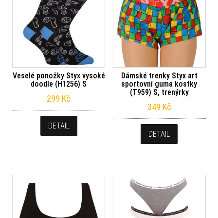
Veselé ponožky Styx vysoké
Dámské trenky Styx art
doodle (H1256) S
sportovní guma kostky
(T959) S, trenýrky
299
Kč
349
Kč
DETAIL
DETAIL