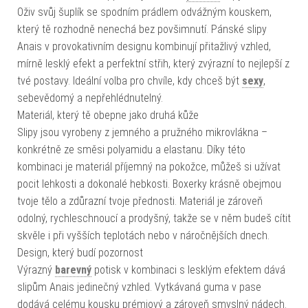
Oživ svůj šuplík se spodním prádlem odvážným kouskem,
který tě rozhodně nenechá bez povšimnutí. Pánské slipy
Anais v provokativním designu kombinují přitažlivý vzhled,
mírně lesklý efekt a perfektní střih, který zvýrazní to nejlepší z
tvé postavy. Ideální volba pro chvíle, kdy chceš být
sexy
,
sebevědomý a nepřehlédnutelný.
Materiál, který tě obepne jako druhá kůže
Slipy jsou vyrobeny z jemného a pružného mikrovlákna –
konkrétně ze směsi polyamidu a elastanu. Díky této
kombinaci je materiál příjemný na pokožce, můžeš si užívat
pocit lehkosti a dokonalé hebkosti. Boxerky krásně obejmou
tvoje tělo a zdůrazní tvoje přednosti. Materiál je zároveň
odolný, rychleschnoucí a prodyšný, takže se v něm budeš cítit
skvěle i při vyšších teplotách nebo v náročnějších dnech.
Design, který budí pozornost
Výrazný
barevný
potisk v kombinaci s lesklým efektem dává
slipům Anais jedinečný vzhled. Vytkávaná guma v pase
dodává celému kousku prémiový a zároveň smyslný nádech.