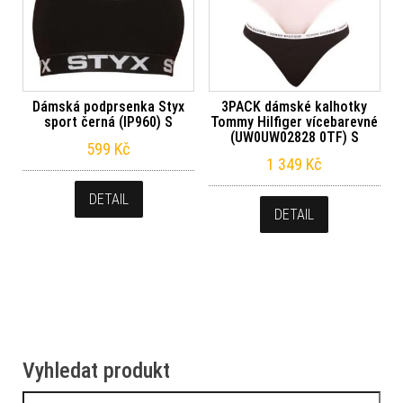
Dámská podprsenka Styx
3PACK dámské kalhotky
sport černá (IP960) S
Tommy Hilfiger vícebarevné
(UW0UW02828 0TF) S
599
Kč
1 349
Kč
DETAIL
DETAIL
Vyhledat produkt
Vyhledávání