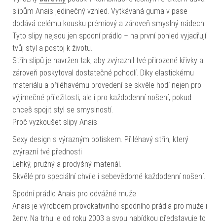
slipům Anais jedinečný vzhled. Vytkávaná guma v pase
dodává celému kousku prémiový a zároveň smyslný nádech.
Tyto slipy nejsou jen spodní prádlo – na první pohled vyjadřují
tvůj styl a postoj k životu.
Střih slipů je navržen tak, aby zvýraznil tvé přirozené křivky a
zároveň poskytoval dostatečné pohodlí. Díky elastickému
materiálu a přiléhavému provedení se skvěle hodí nejen pro
výjimečné příležitosti, ale i pro každodenní nošení, pokud
chceš spojit styl se smyslností.
Proč vyzkoušet slipy Anais
Sexy design s výrazným potiskem. Přiléhavý střih, který
zvýrazní tvé přednosti
Lehký, pružný a prodyšný materiál.
Skvělé pro speciální chvíle i sebevědomé každodenní nošení.
Spodní prádlo Anais pro odvážné muže
Anais je výrobcem provokativního spodního prádla pro muže i
ženy. Na trhu je od roku 2003 a svou nabídkou představuje to