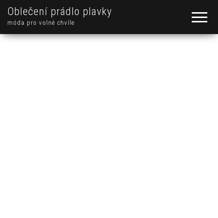
Oblečení prádlo plavky
móda pro volné chvíle