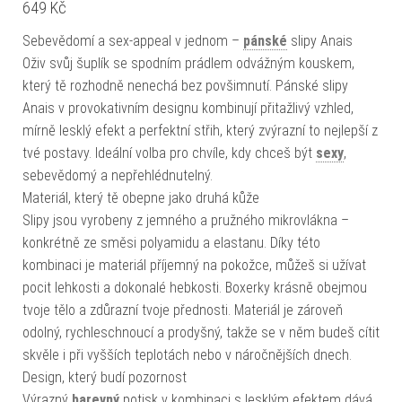
649
Kč
Sebevědomí a sex-appeal v jednom –
pánské
slipy Anais
Oživ svůj šuplík se spodním prádlem odvážným kouskem,
který tě rozhodně nenechá bez povšimnutí. Pánské slipy
Anais v provokativním designu kombinují přitažlivý vzhled,
mírně lesklý efekt a perfektní střih, který zvýrazní to nejlepší z
tvé postavy. Ideální volba pro chvíle, kdy chceš být
sexy
,
sebevědomý a nepřehlédnutelný.
Materiál, který tě obepne jako druhá kůže
Slipy jsou vyrobeny z jemného a pružného mikrovlákna –
konkrétně ze směsi polyamidu a elastanu. Díky této
kombinaci je materiál příjemný na pokožce, můžeš si užívat
pocit lehkosti a dokonalé hebkosti. Boxerky krásně obejmou
tvoje tělo a zdůrazní tvoje přednosti. Materiál je zároveň
odolný, rychleschnoucí a prodyšný, takže se v něm budeš cítit
skvěle i při vyšších teplotách nebo v náročnějších dnech.
Design, který budí pozornost
Výrazný
barevný
potisk v kombinaci s lesklým efektem dává