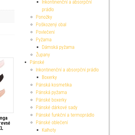
Inkontinenční a absorpční
prádlo
Ponožky
Poškozený obal
Povlečení
Pyžama
Dámská pyžama
Župany
Pánské
Inkontinenční a absorpční prádlo
Boxerky
Pánská kosmetika
Pánská pyžama
Pánské boxerky
Pánské dárkové sady
Pánské funkční a termoprádlo
anga
Pánské oblečení
arevné
XL
Kalhoty