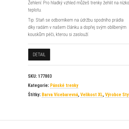
Žehlení: Pro hladký vzhled můžeš trenky žehlit na nízk
teplotu.
Tip: Staň se odborníkem na údržbu spodního prádla
díky radám v našem článku a dopřej svým oblíbeným
kouskům péči, kterou si zaslouží.
DETAIL
SKU:
177803
Kategorie:
Pánské trenky
Štítky:
Barva Vícebarevná
,
Velikost XL
,
Výrobce Sty