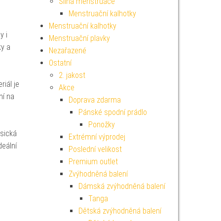
Silná menstruace
Menstruační kalhotky
Menstruační kalhotky
y i
Menstruační plavky
ky a
Nezařazené
Ostatní
2. jakost
iál je
Akce
ní na
Doprava zdarma
Pánské spodní prádlo
Ponožky
asická
Extrémní výprodej
deální
Poslední velikost
Premium outlet
Zvýhodněná balení
Dámská zvýhodněná balení
Tanga
Dětská zvýhodněná balení