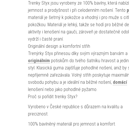
Trenky Styx jsou vyrobeny ze 100% bavlny, která nabízí
jemnost a prodyšnost i při celodenním nošení. Tento
p
materiál je šetrný k pokožce a vhodný i pro muže s cit
pokožkou. Materiál je lehký, takže se hodí pro běžné de
aktivity i lenošení na gauči, zároveň je dostatečně odo
vydrží i časté praní.
Originální design a komfortní střih
Trenýrky Styx přinesou díky svým výrazným barvám a
originálním
potiskům do tvého šatníku hravost a jedi
styl. Klasická guma zajišťuje pohodlné nošení, aniž by 
nepříjemně zařezávala. Volný střih poskytuje maximáln
svobodu pohybu a je ideální na běžné nošení,
domácí
lenošení nebo jako pohodlné pyžamo.
Proč si pořídit trenky Styx?
Vyrobeno v České republice s důrazem na kvalitu a
preciznost.
100% bavlněný materiál pro jemnost a komfort.