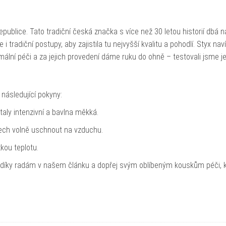
publice. Tato tradiční česká značka s více než 30 letou historií dbá n
 tradiční postupy, aby zajistila tu nejvyšší kvalitu a pohodlí. Styx naví
ní péči a za jejich provedení dáme ruku do ohně – testovali jsme je 
 následující pokyny:
taly intenzivní a bavlna měkká.
nech volně uschnout na vzduchu.
kou teplotu.
 díky radám v našem článku a dopřej svým oblíbeným kouskům péči, 