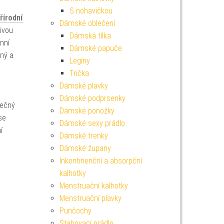
S nohavičkou
řírodní
Dámské oblečení
livou
Dámská tílka
nní
Dámské papuče
lný a
Legíny
Trička
Dámské plavky
Dámské podprsenky
nečný
Dámské ponožky
se
Dámské sexy prádlo
í
Dámské trenky
Dámské župany
Inkontinenční a absorpční
kalhotky
Menstruační kalhotky
Menstruační plavky
Punčochy
Stahovací prádlo