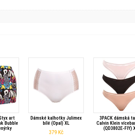
tyx art
Dámské kalhotky Julimex
3PACK dámská t
nk Bubble
bílé (Opal) XL
Calvin Klein víceb
enýrky
(QD3802E-FIY) 
379
Kč