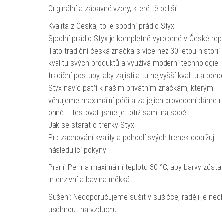
Originální a zábavné vzory, které tě odliší.
Kvalita z Česka, to je spodní prádlo Styx
Spodní prádlo Styx je kompletně vyrobené v České rep
Tato tradiční česká značka s více než 30 letou historií
kvalitu svých produktů a využívá moderní technologie i
tradiční postupy, aby zajistila tu nejvyšší kvalitu a pohod
Styx navíc patří k našim privátním značkám, kterým
věnujeme maximální péči a za jejich provedení dáme 
ohně – testovali jsme je totiž sami na sobě.
Jak se starat o trenky Styx
Pro zachování kvality a pohodlí svých trenek dodržuj
následující pokyny:
Praní: Per na maximální teplotu 30 °C, aby barvy zůsta
intenzivní a bavlna měkká.
Sušení: Nedoporučujeme sušit v sušičce, raději je nec
uschnout na vzduchu.