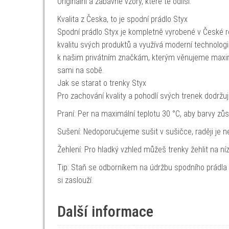
Originální a zábavné vzory, které tě odliší.
Kvalita z Česka, to je spodní prádlo Styx
Spodní prádlo Styx je kompletně vyrobené v České re
kvalitu svých produktů a využívá moderní technologie i
k našim privátním značkám, kterým věnujeme maximál
sami na sobě.
Jak se starat o trenky Styx
Pro zachování kvality a pohodlí svých trenek dodržuj
Praní: Per na maximální teplotu 30 °C, aby barvy zůs
Sušení: Nedoporučujeme sušit v sušičce, raději je 
Žehlení: Pro hladký vzhled můžeš trenky žehlit na níz
Tip: Staň se odborníkem na údržbu spodního prádla
si zaslouží.
Další informace