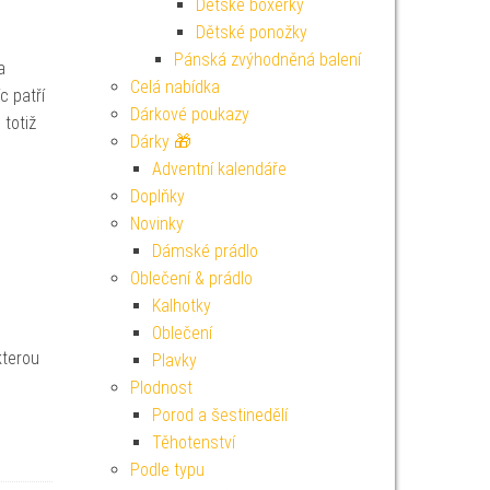
Dětské boxerky
Dětské ponožky
Pánská zvýhodněná balení
a
Celá nabídka
c patří
Dárkové poukazy
totiž
Dárky 🎁
Adventní kalendáře
Doplňky
Novinky
Dámské prádlo
Oblečení & prádlo
Kalhotky
Oblečení
kterou
Plavky
Plodnost
Porod a šestinedělí
Těhotenství
Podle typu