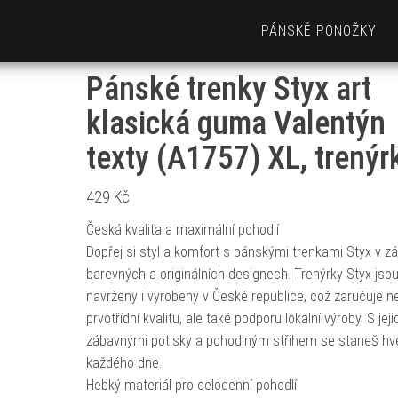
PÁNSKÉ PONOŽKY
Pánské trenky Styx art
klasická guma Valentýn
texty (A1757) XL, trenýr
429
Kč
Česká kvalita a maximální pohodlí
Dopřej si styl a komfort s pánskými trenkami Styx v zá
barevných a originálních designech. Trenýrky Styx jso
navrženy i vyrobeny v České republice, což zaručuje n
prvotřídní kvalitu, ale také podporu lokální výroby. S jeji
zábavnými potisky a pohodlným střihem se staneš h
každého dne.
Hebký materiál pro celodenní pohodlí