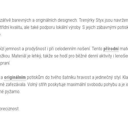
zářivě barevných a originálních designech. Trenýrky Styx jsou navržen
ídní kvalitu, ale také podporu lokální výroby. S jejich zábavnými potis
.
ízí jemnost a prodyšnost i při celodenním nošení. Tento
přírodní
mater
kou. Materiál je lehký, takže se hodí pro běžné denní aktivity i lenoše
praní.
 a
originálním
potiskům do tvého šatníku hravost a jedinečný styl. Kl
ně zařezávala. Volný střih poskytuje maximální svobodu pohybu a je i
lné pyžamo.
preciznost.