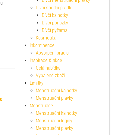
Dívčí menstruační plavky
ou
Dívčí spodní prádlo
Dívčí kalhotky
Dívčí ponožky
Dívčí pyžama
Kosmetika
Inkontinence
Absorpční prádlo
Inspirace & akce
Celá nabídka
Vybalené zboží
Limitky
Menstruační kalhotky
Menstruační plavky
x
Menstruace
Menstruační kalhotky
Menstruační legíny
Menstruační plavky