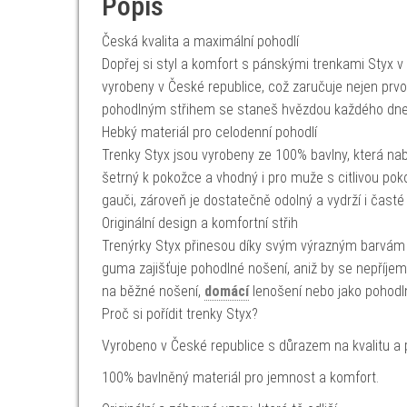
Popis
Česká kvalita a maximální pohodlí
Dopřej si styl a komfort s pánskými trenkami Styx v 
vyrobeny v České republice, což zaručuje nejen prvotř
pohodlným střihem se staneš hvězdou každého dne
Hebký materiál pro celodenní pohodlí
Trenky Styx jsou vyrobeny ze 100% bavlny, která nab
šetrný k pokožce a vhodný i pro muže s citlivou pokož
gauči, zároveň je dostatečně odolný a vydrží i časté 
Originální design a komfortní střih
Trenýrky Styx přinesou díky svým výrazným barvám
guma zajišťuje pohodlné nošení, aniž by se nepříjem
na běžné nošení,
domácí
lenošení nebo jako pohod
Proč si pořídit trenky Styx?
Vyrobeno v České republice s důrazem na kvalitu a 
100% bavlněný materiál pro jemnost a komfort.