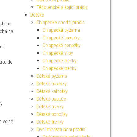
Těhotenské a kojicí prádlo
Dětské
Chlapecké spodní prádlo
ublice.
Chlapecká pyžama
 dbá na
Chlapecké boxerky
Chlapecké ponožky
lí.
Chlapecké slipy
Chlapecké trenky
ruku do
Chlapecké trenky
Dětská pyžama
Dětské boxerky
Dětské kalhotky
Dětské papuče
ly
Dětské plavky
Dětské ponožky
h volně
Dětské trenky
Dívčí menstruační prádlo