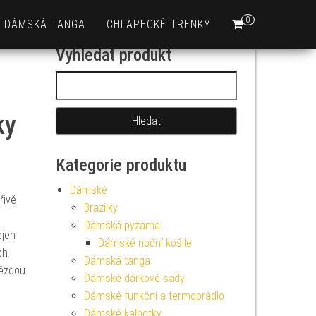
0
DÁMSKÁ TANGA
CHLAPECKÉ TRENKY
Vyhledat produkt
Vyhledávání
ky
Kategorie produktu
Dámské
řivě
Brazilky
u
Dámská pyžama
ejen
Dámské noční košile
ch
Dámská tanga
vězdou
Dámské dárkové sady
Dámské funkční a termoprádlo
Dámské kalhotky