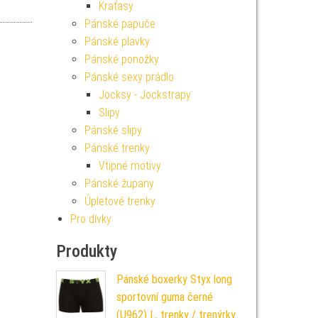
Kraťasy
Pánské papuče
Pánské plavky
Pánské ponožky
Pánské sexy prádlo
Jocksy - Jockstrapy
Slipy
Pánské slipy
Pánské trenky
Vtipné motivy
Pánské župany
Úpletové trenky
Pro dívky
Produkty
Pánské boxerky Styx long
sportovní guma černé
(U962) L, trenky / trenýrky