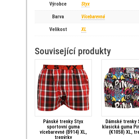
Výrobce
Styx
Barva
Vícebarevná
Velikost
XL
Související produkty
Pánské trenky Styx
Dámské trenky S
sportovní guma
klasická guma Pi
vícebarevné (B914) XL,
(K1058) XL, tr
trenýrky