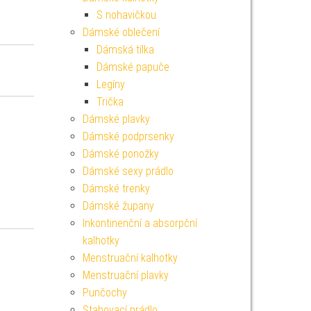
S nohavičkou
Dámské oblečení
Dámská tílka
Dámské papuče
Legíny
Trička
Dámské plavky
Dámské podprsenky
Dámské ponožky
Dámské sexy prádlo
Dámské trenky
Dámské župany
Inkontinenční a absorpční
kalhotky
Menstruační kalhotky
Menstruační plavky
Punčochy
Stahovací prádlo