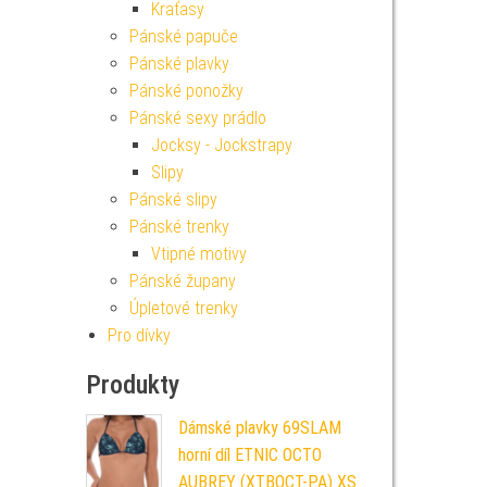
Kraťasy
Pánské papuče
Pánské plavky
Pánské ponožky
Pánské sexy prádlo
Jocksy - Jockstrapy
Slipy
Pánské slipy
Pánské trenky
Vtipné motivy
Pánské župany
Úpletové trenky
Pro dívky
Produkty
Dámské plavky 69SLAM
horní díl ETNIC OCTO
AUBREY (XTBOCT-PA) XS