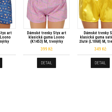
tyx art
Dámské trenky Styx art
Dámské trenky S
 Loono
klasická guma Loono
klasická guma sat
enýrky
(K1453) M, trenýrky
žluté (L1068) M, tr
399
Kč
349
Kč
DETAIL
DETAIL