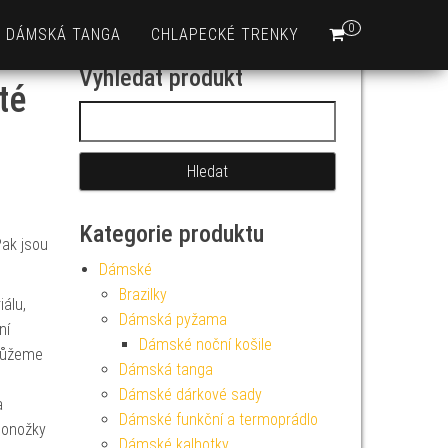
0
DÁMSKÁ TANGA
CHLAPECKÉ TRENKY
Vyhledat produkt
té
Vyhledávání
Kategorie produktu
Pak jsou
Dámské
Brazilky
álu,
Dámská pyžama
ní
Dámské noční košile
můžeme
Dámská tanga
Dámské dárkové sady
a
Dámské funkční a termoprádlo
 ponožky
Dámské kalhotky