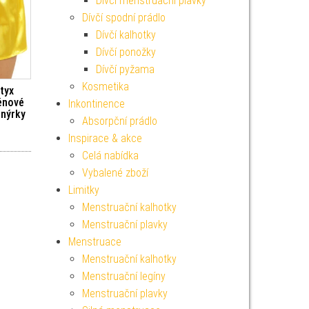
Dívčí menstruační plavky
Dívčí spodní prádlo
Dívčí kalhotky
Dívčí ponožky
Dívčí pyžama
Kosmetika
tyx
énové
Inkontinence
enýrky
Absorpční prádlo
Inspirace & akce
Celá nabídka
Vybalené zboží
Limitky
Menstruační kalhotky
Menstruační plavky
Menstruace
Menstruační kalhotky
Menstruační legíny
Menstruační plavky