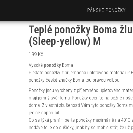
PÁNSKÉ PONOŽKY
Teplé ponožky Boma žlu
(Sleep-yellow) M
199
Kč
Vysoké
ponožky
Boma
Hledáte ponožky z příjemného úpletového materiálu? 
ponožky české značky Boma tou pravou volbou.
Ponožky jsou vyrobeny z příjemného úpletového materi
mají jemný svěr lemu. Ponožky oceníte na běžné noše
doma. Z vlastní zkušenosti Vám tyto ponožky Boma 
jedině doporučit.
Co se týká praní – perte ponožky maximálně na 40°C 
nedávejte je do sušičky, jinak by se mohlo stát, že už