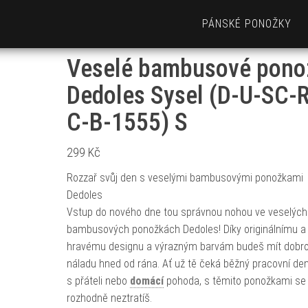
PÁNSKÉ PONOŽKY
Veselé bambusové pono
Dedoles Sysel (D-U-SC-
C-B-1555) S
299
Kč
Rozzař svůj den s veselými bambusovými ponožkami
Dedoles
Vstup do nového dne tou správnou nohou ve veselých
bambusových ponožkách Dedoles! Díky originálnímu a
hravému designu a výrazným barvám budeš mít dobr
náladu hned od rána. Ať už tě čeká běžný pracovní den,
s přáteli nebo
domácí
pohoda, s těmito ponožkami se
rozhodně neztratíš.