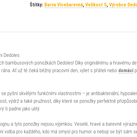
Štítky:
Barva Vícebarevná
,
Velikost S
,
Výrobce Ded
i Dedoles
ch bambusových ponožkách Dedoles! Díky originálnímu a hravému de
na. Ať už tě čeká běžný pracovní den, výlet s přáteli nebo
domácí
p
se pyšní skvělými funkčními vlastnostmi – je antibakteriální, hypoale
ost, výdrž a také pružnost, díky které se ponožky perfektně přizpůsobí
 ti padne jako ulitý.
gnu a tyto ponožky nejsou výjimkou. Veselé, hravé a barevně výrazné
ní volba pro každého, kdo má smysl pro humor a nebojí se být sám s