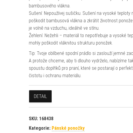
bambusového vlákna.
Sušení: Nepoužívej sušičku. Sušení na vysoké teploty
poškodit bambusová vlákna a zkrátit životnost ponože
je volně na vzduchu, ideálně ve stínu.
Žehlení: Nežehli – materiál to nepotřebuje a vysoké tep
mohly poškodit vláknitou strukturu ponožek.
Tip: Tvoje oblíbené spodní prádlo si zaslouží jemné za
A protože chceme, aby ti dlouho vydrželo, nabízíme ta
spoustu doplňků pro praní, které se postarají o perfekt
čistotu i ochranu materiálu.
DETAIL
SKU:
168438
Kategorie:
Pánské ponožky