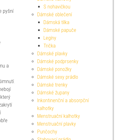
S nohavičkou
e pyšní
Dámské oblečení
Dámská tílka
Dámské papuče
Legíny
e
Trička
Dámské plavky
Dámské podprsenky
nu a
Dámské ponožky
Dámské sexy prádlo
imnutí.
Dámské trenky
nebojí
Dámské župany
 který
Inkontinenční a absorpční
zakrytí
kalhotky
í
Menstruační kalhotky
obře
Menstruační plavky
Punčochy
Stahovací prádlo