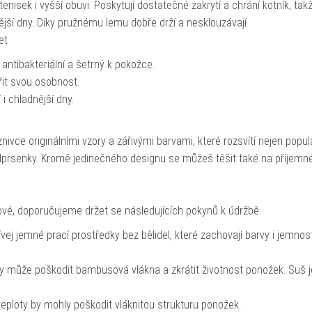
tenisek i vyšší obuvi. Poskytují dostatečné zakrytí a chrání kotník, tak
ější dny. Díky pružnému lemu dobře drží a nesklouzávají.
et
antibakteriální a šetrný k pokožce.
dřit svou osobnost.
i chladnější dny.
vce originálními vzory a zářivými barvami, které rozsvítí nejen popul
prsenky. Kromě jedinečného designu se můžeš těšit také na příjemn
nové, doporučujeme držet se následujících pokynů k údržbě.
ívej jemné prací prostředky bez bělidel, které zachovají barvy i jemnos
ty může poškodit bambusová vlákna a zkrátit životnost ponožek. Suš j
teploty by mohly poškodit vláknitou strukturu ponožek.