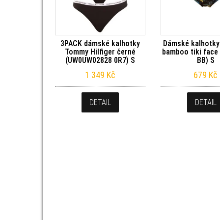
3PACK dámské kalhotky
Dámské kalhotk
Tommy Hilfiger černé
bamboo tiki face
(UW0UW02828 0R7) S
BB) S
1 349
Kč
679
Kč
DETAIL
DETAIL