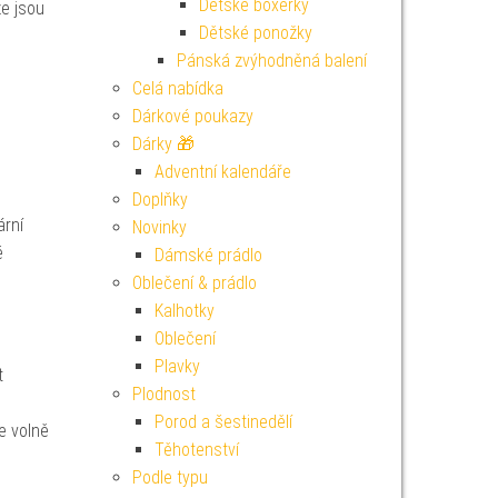
Dětské boxerky
že jsou
Dětské ponožky
Pánská zvýhodněná balení
Celá nabídka
Dárkové poukazy
Dárky 🎁
Adventní kalendáře
Doplňky
ární
Novinky
é
Dámské prádlo
Oblečení & prádlo
Kalhotky
Oblečení
Plavky
t
Plodnost
Porod a šestinedělí
e volně
Těhotenství
Podle typu