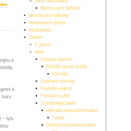
Silná menstruace
oles
Menstruační kalhotky
Menstruační kalhotky
Menstruační plavky
Nezařazené
Ostatní
2. jakost
Akce
Doprava zdarma
signu a
Pánské spodní prádlo
ohoda,
Ponožky
Extrémní výprodej
Poslední velikost
rgenní a
Premium outlet
 tvaru
Zvýhodněná balení
Dámská zvýhodněná balení
Tanga
 – tyto
Dětská zvýhodněná balení
ebou.