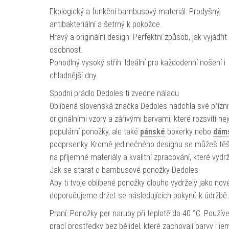
Ekologický a funkční bambusový materiál: Prodyšný,
antibakteriální a šetrný k pokožce.
Hravý a originální design: Perfektní způsob, jak vyjádři
osobnost.
Pohodlný vysoký střih: Ideální pro každodenní nošení i
chladnější dny.
Spodní prádlo Dedoles ti zvedne náladu
Oblíbená slovenská značka Dedoles nadchla své přízn
originálními vzory a zářivými barvami, které rozsvítí ne
populární ponožky, ale také
pánské
boxerky nebo
dám
podprsenky. Kromě jedinečného designu se můžeš těš
na příjemné materiály a kvalitní zpracování, které vydrž
Jak se starat o bambusové ponožky Dedoles
Aby ti tvoje oblíbené ponožky dlouho vydržely jako nové
doporučujeme držet se následujících pokynů k údržbě.
Praní: Ponožky per naruby při teplotě do 40 °C. Použív
prací prostředky bez bělidel, které zachovají barvy i j