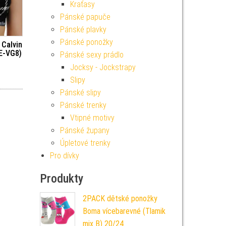
Kraťasy
Pánské papuče
Pánské plavky
Pánské ponožky
Calvin
2E-VG8)
Pánské sexy prádlo
Jocksy - Jockstrapy
Slipy
Pánské slipy
Pánské trenky
Vtipné motivy
Pánské župany
Úpletové trenky
Pro dívky
Produkty
2PACK dětské ponožky
Boma vícebarevné (Tlamik
mix B) 20/24