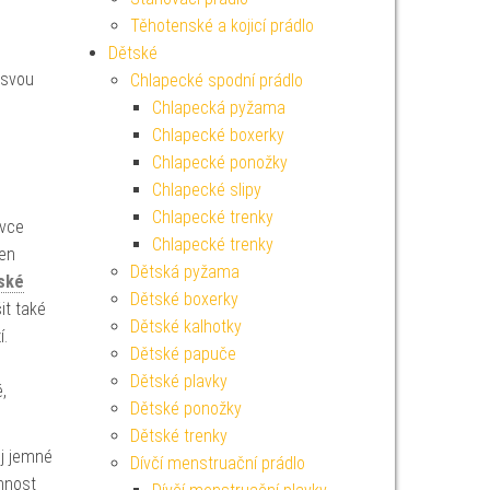
Těhotenské a kojicí prádlo
Dětské
t svou
Chlapecké spodní prádlo
Chlapecká pyžama
Chlapecké boxerky
Chlapecké ponožky
Chlapecké slipy
Chlapecké trenky
ivce
Chlapecké trenky
jen
Dětská pyžama
ské
Dětské boxerky
it také
Dětské kalhotky
í.
Dětské papuče
Dětské plavky
,
Dětské ponožky
Dětské trenky
ej jemné
Dívčí menstruační prádlo
emnost