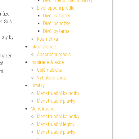
Dívčí menstruační plavky
Dívčí spodní prádlo
 může
Dívčí kalhotky
k. Suš
Dívčí ponožky
Dívčí pyžama
loty by
Kosmetika
Inkontinence
Absorpční prádlo
cházení.
Inspirace & akce
ké
Celá nabídka
ní
Vybalené zboží
Limitky
Menstruační kalhotky
Menstruační plavky
Menstruace
Menstruační kalhotky
Menstruační legíny
Menstruační plavky