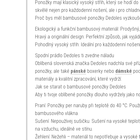
Ponožky mají klasický vysoký střih, který se hodí do 
skvělé nejen pro každodenní nošení, ale i pro chladn
Proč bys měl bambusové ponožky Dedoles vyzkouš
Ekologický a funkční bambusový materiál: Prodyšný, 
Hravý a originální design: Perfektní způsob, jak vyjá
Pohodlný vysoký střih: Ideální pro každodenní nošení 
Spodní prádlo Dedoles ti zvedne náladu
Oblíbená slovenská značka Dedoles nadchla své přízni
ponožky, ale také
pánské
boxerky nebo
dámské
pod
materiály a kvalitní zpracování, které vydrží.
Jak se starat o bambusové ponožky Dedoles
Aby ti tvoje oblíbené ponožky dlouho vydržely jako 
Praní: Ponožky per naruby při teplotě do 40 °C. Použ
bambusového vlákna.
Sušení: Nepoužívej sušičku. Sušení na vysoké teplo
na vzduchu, ideálně ve stínu.
Žehlení: Nežehli – materiál to nepotřebuje a vysoké 