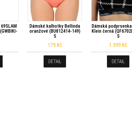
y 69SLAM
Dámské kalhotky Bellinda
Dámská podprsenka 
 (GWBIKI-
oranžové (BU812414-149)
Klein černá (QF670
S
S
179
Kč
1 399
Kč
DETAIL
DETAIL