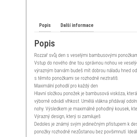
Popis
Další informace
Popis
Rozzař svůj den s veselými bambusovými ponožkam
Vstup do nového dne tou správnou nohou ve veselý
výrazným barvám budeš mít dobrou náladu hned od rá
s těmito ponožkami se rozhodně neztratíš.
Maximální pohodlí pro každý den
Hlavní složkou ponožek je bambusová viskóza, která 
výborně odvádí vlhkost. Umělá vlákna přidávají odoln
nohy. Výsledkem je maximálně pohodlný kousek, který
Výrazný design, který si zamiluješ
Dedoles je známý svým jedinečným přístupem k desi
ponožky rozhodně nezůstanou bez povšimnutí. Ideál