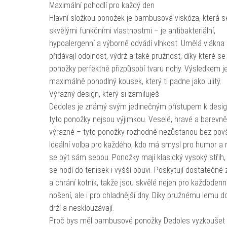
Maximální pohodlí pro každý den
Hlavní složkou ponožek je bambusová viskóza, která s
skvělými funkčními vlastnostmi – je antibakteriální,
hypoalergenní a výborně odvádí vlhkost. Umělá vlákna
přidávají odolnost, výdrž a také pružnost, díky které se
ponožky perfektně přizpůsobí tvaru nohy. Výsledkem j
maximálně pohodlný kousek, který ti padne jako ulitý.
Výrazný design, který si zamiluješ
Dedoles je známý svým jedinečným přístupem k desig
tyto ponožky nejsou výjimkou. Veselé, hravé a barevně
výrazné – tyto ponožky rozhodně nezůstanou bez povš
Ideální volba pro každého, kdo má smysl pro humor a 
se být sám sebou. Ponožky mají klasický vysoký střih,
se hodí do tenisek i vyšší obuvi. Poskytují dostatečné 
a chrání kotník, takže jsou skvělé nejen pro každodenn
nošení, ale i pro chladnější dny. Díky pružnému lemu d
drží a nesklouzávají.
Proč bys měl bambusové ponožky Dedoles vyzkoušet