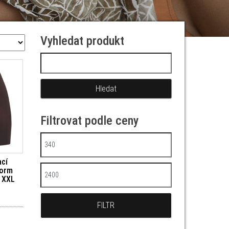
Vyhledat produkt
Vyhledávání
Filtrovat podle ceny
Minimální cena
cí
form
Maximální cena
) XXL
FILTR