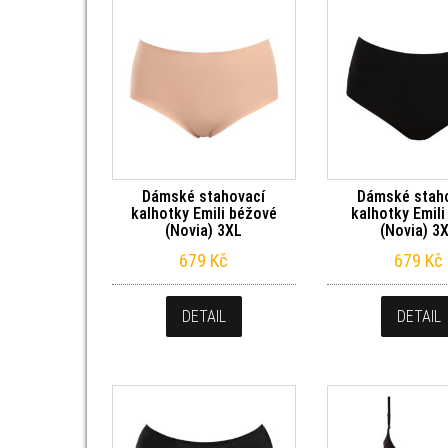
Dámské stahovací
Dámské stah
kalhotky Emili béžové
kalhotky Emili
(Novia) 3XL
(Novia) 3
679
Kč
679
Kč
DETAIL
DETAIL