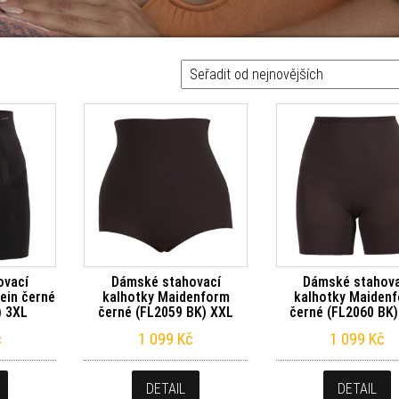
ovací
Dámské stahovací
Dámské stahova
lein černé
kalhotky Maidenform
kalhotky Maiden
) 3XL
černé (FL2059 BK) XXL
černé (FL2060 BK
č
1 099
Kč
1 099
Kč
DETAIL
DETAIL