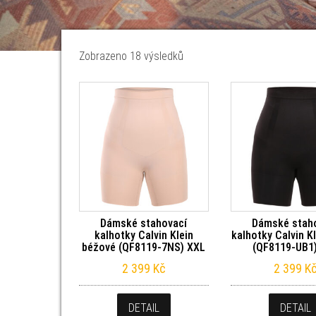
Seřazeno od nejnovějších
Zobrazeno 18 výsledků
Dámské stahovací
Dámské stah
kalhotky Calvin Klein
kalhotky Calvin K
béžové (QF8119-7NS) XXL
(QF8119-UB1
2 399
Kč
2 399
K
DETAIL
DETAIL