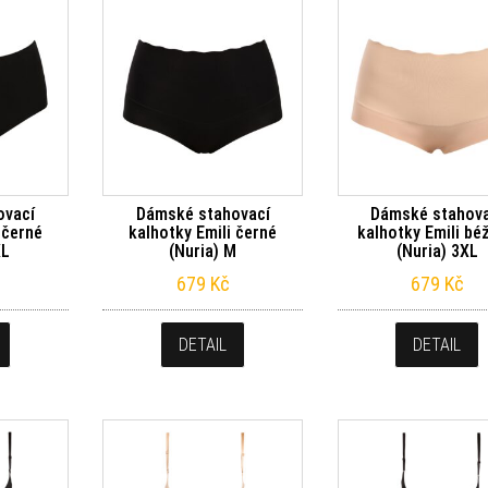
ovací
Dámské stahovací
Dámské stahova
 černé
kalhotky Emili černé
kalhotky Emili bé
XL
(Nuria) M
(Nuria) 3XL
679
Kč
679
Kč
DETAIL
DETAIL