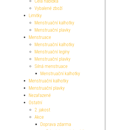
Celá nabídka
Vybalené zboží
Limitky
Menstruační kalhotky
Menstruační plavky
Menstruace
Menstruační kalhotky
Menstruační legíny
Menstruační plavky
Silná menstruace
Menstruační kalhotky
Menstruační kalhotky
Menstruační plavky
Nezařazené
Ostatní
2. jakost
Akce
Doprava zdarma