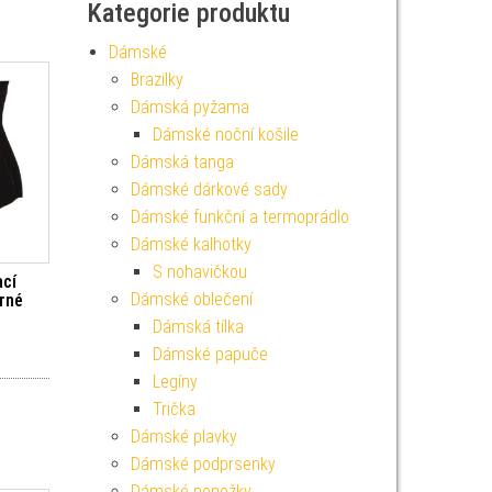
Kategorie produktu
Dámské
Brazilky
Dámská pyžama
Dámské noční košile
Dámská tanga
Dámské dárkové sady
Dámské funkční a termoprádlo
Dámské kalhotky
S nohavičkou
cí
Dámské oblečení
erné
Dámská tílka
Dámské papuče
Legíny
Trička
Dámské plavky
Dámské podprsenky
Dámské ponožky