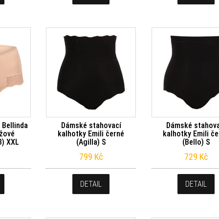
Bellinda
Dámské stahovací
Dámské stahova
éžové
kalhotky Emili černé
kalhotky Emili č
3) XXL
(Agilla) S
(Bello) S
799
Kč
729
Kč
DETAIL
DETAIL