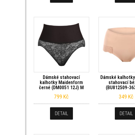
Dámské stahovací
Dámské kalhotky 
kalhotky Maidenform
stahovací b
černé (DM0051 12J) M
(BU812509-36
799
Kč
349
Kč
DETAIL
DETAIL