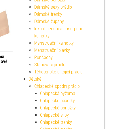
Dámské sexy prádlo
Dámské trenky
Dámské župany
Inkontinenční a absorpční
kalhotky
Menstruační kalhotky
Menstruační plavky
cí
Punčochy
žové
Stahovací prádlo
Těhotenské a kojicí prádlo
Dětské
Chlapecké spodní prádlo
Chlapecká pyžama
Chlapecké boxerky
Chlapecké ponožky
Chlapecké slipy
Chlapecké trenky