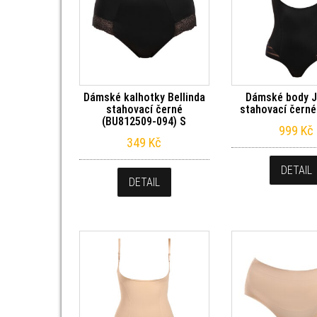
Dámské kalhotky Bellinda
Dámské body J
stahovací černé
stahovací černé
(BU812509-094) S
999
Kč
349
Kč
DETAIL
DETAIL