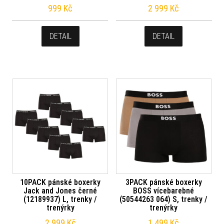
999
Kč
2 999
Kč
DETAIL
DETAIL
10PACK pánské boxerky
3PACK pánské boxerky
Jack and Jones černé
BOSS vícebarebné
(12189937) L, trenky /
(50544263 064) S, trenky /
trenýrky
trenýrky
2 999
Kč
1 499
Kč