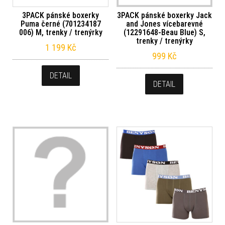
3PACK pánské boxerky
3PACK pánské boxerky Jack
Puma černé (701234187
and Jones vícebarevné
006) M, trenky / trenýrky
(12291648-Beau Blue) S,
trenky / trenýrky
1 199
Kč
999
Kč
DETAIL
DETAIL