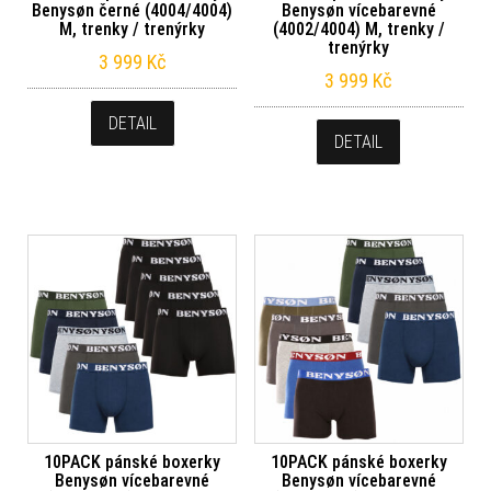
Benysøn černé (4004/4004)
Benysøn vícebarevné
M, trenky / trenýrky
(4002/4004) M, trenky /
trenýrky
3 999
Kč
3 999
Kč
DETAIL
DETAIL
10PACK pánské boxerky
10PACK pánské boxerky
Benysøn vícebarevné
Benysøn vícebarevné