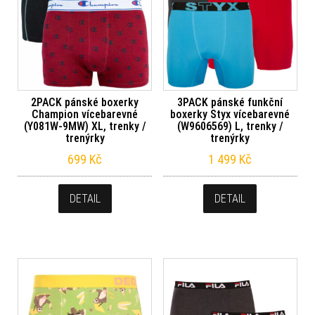
2PACK pánské boxerky
3PACK pánské funkční
Champion vícebarevné
boxerky Styx vícebarevné
(Y081W-9MW) XL, trenky /
(W9606569) L, trenky /
trenýrky
trenýrky
699
Kč
1 499
Kč
DETAIL
DETAIL