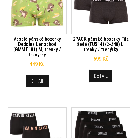
Veselé pánské boxerky
2PACK pánské boxerky Fila
Dedoles Lenochod
šedé (FU5141/2-248) L,
(GMMT181) M, trenky /
trenky / trenýrky
trenýrky
599
Kč
449
Kč
DETAIL
DETAIL