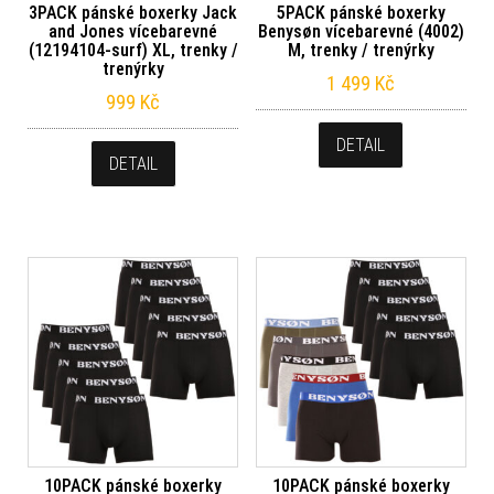
3PACK pánské boxerky Jack
5PACK pánské boxerky
and Jones vícebarevné
Benysøn vícebarevné (4002)
(12194104-surf) XL, trenky /
M, trenky / trenýrky
trenýrky
1 499
Kč
999
Kč
DETAIL
DETAIL
10PACK pánské boxerky
10PACK pánské boxerky