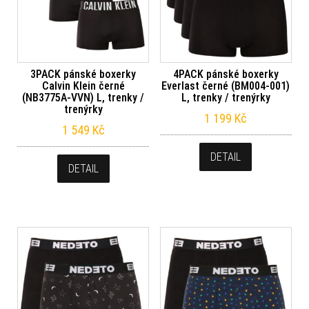
3PACK pánské boxerky
4PACK pánské boxerky
Calvin Klein černé
Everlast černé (BM004-001)
(NB3775A-VVN) L, trenky /
L, trenky / trenýrky
trenýrky
1 199
Kč
1 549
Kč
DETAIL
DETAIL