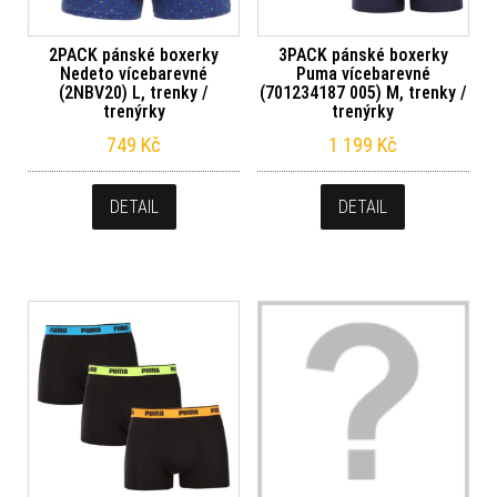
2PACK pánské boxerky
3PACK pánské boxerky
Nedeto vícebarevné
Puma vícebarevné
(2NBV20) L, trenky /
(701234187 005) M, trenky /
trenýrky
trenýrky
749
Kč
1 199
Kč
DETAIL
DETAIL