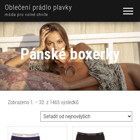
Oblečení prádlo plavky
móda pro volné chvíle
Pánské boxerky
Seřazeno od nejnovějších
Zobrazeno 1. – 32. z 1465 výsledků