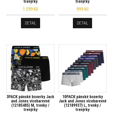
trenýrky
trenýrky
1 299
Kč
999
Kč
DETAIL
DETAIL
3PACK pánské boxerky Jack
10PACK pánské boxerky
and Jones vícebarevné
Jack and Jones vícebarevné
(12185485) M, trenky /
(12189937) L, trenky /
trenýrky
trenýrky