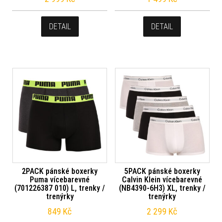
DETAIL
DETAIL
2PACK pánské boxerky
5PACK pánské boxerky
Puma vícebarevné
Calvin Klein vícebarevné
(701226387 010) L, trenky /
(NB4390-6H3) XL, trenky /
trenýrky
trenýrky
849
Kč
2 299
Kč