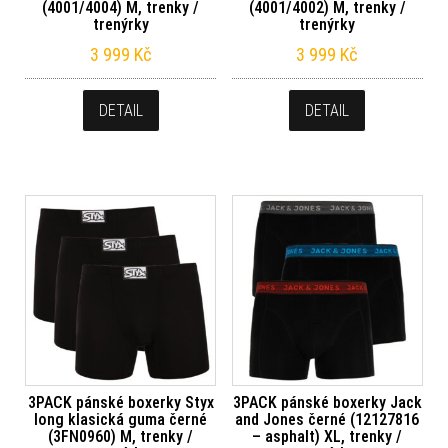
(4001/4004) M, trenky /
(4001/4002) M, trenky /
trenýrky
trenýrky
3 999
Kč
3 999
Kč
DETAIL
DETAIL
3PACK pánské boxerky Styx
3PACK pánské boxerky Jack
long klasická guma černé
and Jones černé (12127816
(3FN0960) M, trenky /
– asphalt) XL, trenky /