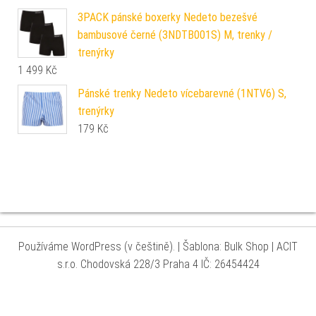
3PACK pánské boxerky Nedeto bezešvé
bambusové černé (3NDTB001S) M, trenky /
trenýrky
1 499
Kč
Pánské trenky Nedeto vícebarevné (1NTV6) S,
trenýrky
179
Kč
Používáme WordPress (v češtině).
|
Šablona: Bulk Shop
| ACIT
s.r.o. Chodovská 228/3 Praha 4 IČ: 26454424