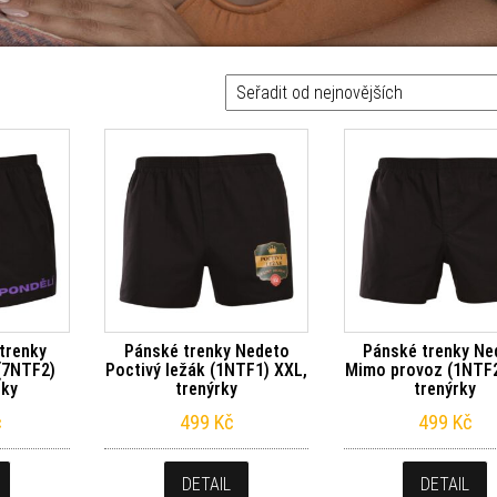
trenky
Pánské trenky Nedeto
Pánské trenky Ne
(7NTF2)
Poctivý ležák (1NTF1) XXL,
Mimo provoz (1NTF2
rky
trenýrky
trenýrky
č
499
Kč
499
Kč
DETAIL
DETAIL