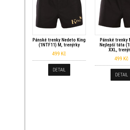
Pánské trenky Nedeto King
Pánské trenky
(1NTF11) M, trenýrky
Nejlepší táta (
XXL, trený
499
Kč
499
Kč
DETAIL
DETAIL