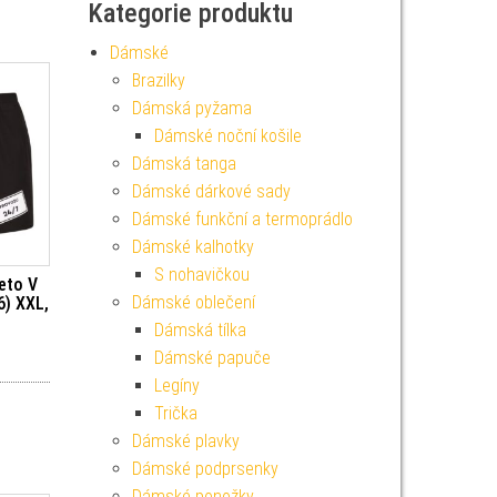
Kategorie produktu
Dámské
Brazilky
Dámská pyžama
Dámské noční košile
Dámská tanga
Dámské dárkové sady
Dámské funkční a termoprádlo
Dámské kalhotky
S nohavičkou
eto V
Dámské oblečení
6) XXL,
Dámská tílka
Dámské papuče
Legíny
Trička
Dámské plavky
Dámské podprsenky
Dámské ponožky