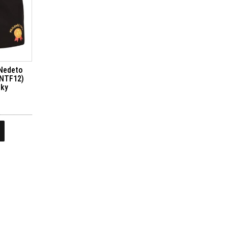
 Nedeto
1NTF12)
rky