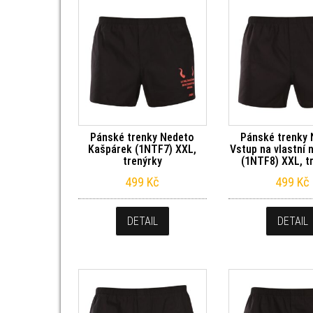
Pánské trenky Nedeto
Pánské trenky
Kašpárek (1NTF7) XXL,
Vstup na vlastní 
trenýrky
(1NTF8) XXL, t
499
Kč
499
Kč
DETAIL
DETAIL