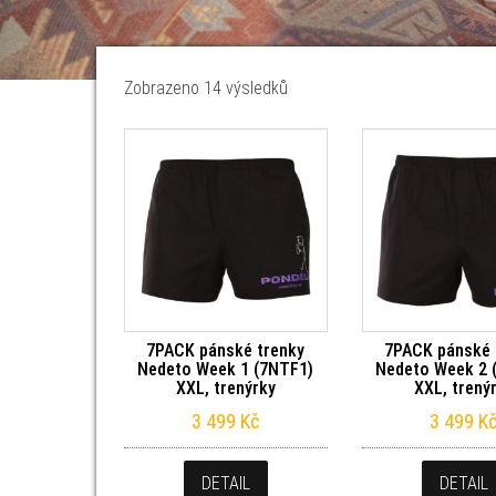
Seřazeno od nejnovějších
Zobrazeno 14 výsledků
7PACK pánské trenky
7PACK pánské 
Nedeto Week 1 (7NTF1)
Nedeto Week 2 
XXL, trenýrky
XXL, trený
3 499
Kč
3 499
K
DETAIL
DETAIL