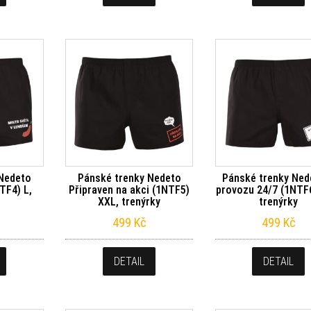
 Nedeto
Pánské trenky Nedeto
Pánské trenky Ned
TF4) L,
Připraven na akci (1NTF5)
provozu 24/7 (1NTF
XXL, trenýrky
trenýrky
499
Kč
499
Kč
DETAIL
DETAIL