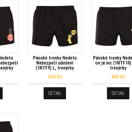
 Nedeto
Pánské trenky Nedeto
Pánské trenky Ned
nebezpečí
Nebezpečí udušení
on já nic (1NTF10)
renýrky
(1NTF9) L, trenýrky
trenýrky
499
Kč
499
Kč
DETAIL
DETAIL