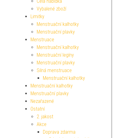
Celá nabídka
Vybalené zboží
Limitky
Menstruační kalhotky
Menstruační plavky
Menstruace
Menstruační kalhotky
Menstruační legíny
Menstruační plavky
Silná menstruace
Menstruační kalhotky
Menstruační kalhotky
Menstruační plavky
Nezařazené
Ostatní
2. jakost
Akce
Doprava zdarma