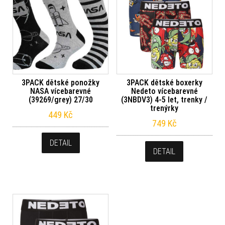
3PACK dětské ponožky
3PACK dětské boxerky
NASA vícebarevné
Nedeto vícebarevné
(39269/grey) 27/30
(3NBDV3) 4-5 let, trenky /
trenýrky
449
Kč
749
Kč
DETAIL
DETAIL