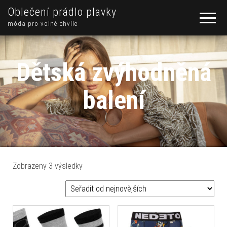
Oblečení prádlo plavky
móda pro volné chvíle
Dětská zvýhodněná
balení
Seřazeno od nejnovějších
Zobrazeny 3 výsledky