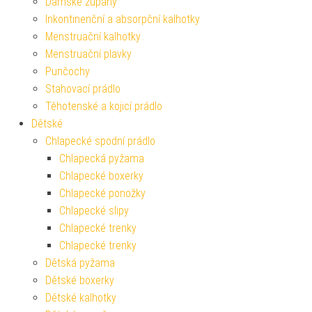
Dámské župany
Inkontinenční a absorpční kalhotky
Menstruační kalhotky
Menstruační plavky
Punčochy
Stahovací prádlo
Těhotenské a kojicí prádlo
Dětské
Chlapecké spodní prádlo
Chlapecká pyžama
Chlapecké boxerky
Chlapecké ponožky
Chlapecké slipy
Chlapecké trenky
Chlapecké trenky
Dětská pyžama
Dětské boxerky
Dětské kalhotky