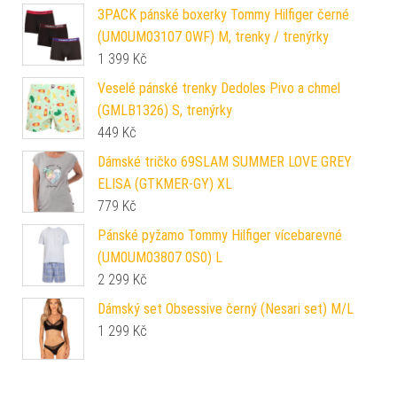
3PACK pánské boxerky Tommy Hilfiger černé
(UM0UM03107 0WF) M, trenky / trenýrky
1 399
Kč
Veselé pánské trenky Dedoles Pivo a chmel
(GMLB1326) S, trenýrky
449
Kč
Dámské tričko 69SLAM SUMMER LOVE GREY
ELISA (GTKMER-GY) XL
779
Kč
Pánské pyžamo Tommy Hilfiger vícebarevné
(UM0UM03807 0S0) L
2 299
Kč
Dámský set Obsessive černý (Nesari set) M/L
1 299
Kč