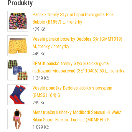
Produkty
Pánské trenky Styx art sportovní guma Pink
Bubble (B1857) L, trenýrky
429
Kč
Veselé pánské boxerky Dedoles Sýr (GMMT019)
M, trenky / trenýrky
449
Kč
3PACK pánské trenky Styx klasická guma
nadrozměr vícebarevné (3E110406) 5XL, trenýrky
1 349
Kč
Veselé ponožky Dedoles Jablko s posypem
(GMSS1164) S
299
Kč
Menstruační kalhotky Modibodi Sensual Hi Waist
Bikini Super Electric Fuchsia (MKMSEF) S
1 099
Kč