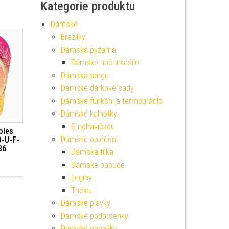
Kategorie produktu
Dámské
Brazilky
Dámská pyžama
Dámské noční košile
Dámská tanga
Dámské dárkové sady
Dámské funkční a termoprádlo
Dámské kalhotky
S nohavičkou
oles
Dámské oblečení
D-U-F-
36
Dámská tílka
Dámské papuče
Legíny
Trička
Dámské plavky
Dámské podprsenky
Dámské ponožky