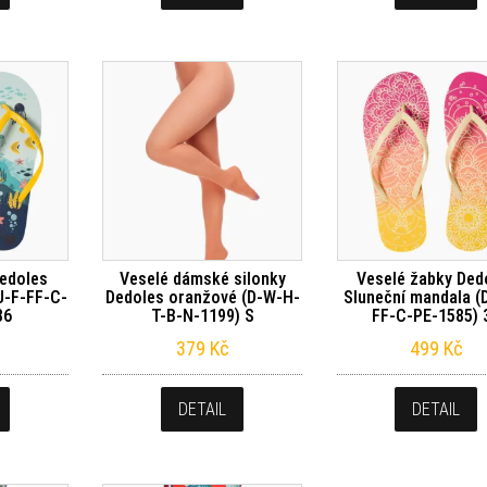
Dedoles
Veselé dámské silonky
Veselé žabky Ded
U-F-FF-C-
Dedoles oranžové (D-W-H-
Sluneční mandala (
36
T-B-N-1199) S
FF-C-PE-1585) 
379
Kč
499
Kč
DETAIL
DETAIL