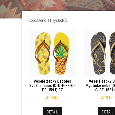
Seřazeno od nejnovějších
Zobrazeno 11 výsledků
Veselé žabky Dedoles
Veselé žabky 
Svěží ananas (D-U-F-FF-C-
Mystické nebe (D
PE-1591) 37
C-PE-1581)
499
Kč
499
Kč
DETAIL
DETAIL