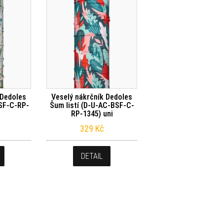
 Dedoles
Veselý nákrčník Dedoles
SF-C-RP-
Šum listí (D-U-AC-BSF-C-
i
RP-1345) uni
329
Kč
DETAIL