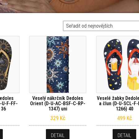
Dedoles
Veselý nákrčník Dedoles
Veselé žabky Dedole
-U-F-FF-
Orient (D-U-AC-BSF-C-RP-
a člun (D-U-SCL-F-
 36
1347) uni
1266) 40
329
Kč
499
Kč
DETAIL
DETAIL