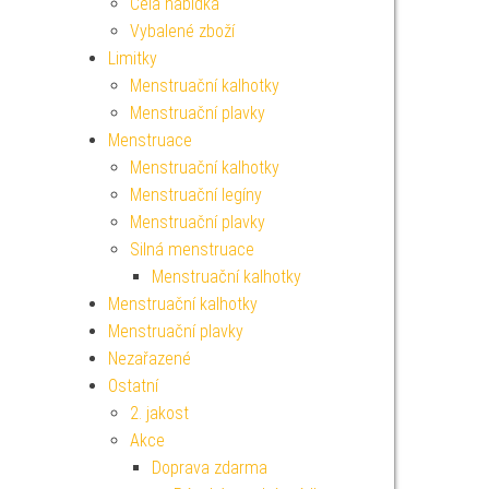
Celá nabídka
Vybalené zboží
Limitky
Menstruační kalhotky
Menstruační plavky
Menstruace
Menstruační kalhotky
Menstruační legíny
Menstruační plavky
Silná menstruace
Menstruační kalhotky
Menstruační kalhotky
Menstruační plavky
Nezařazené
Ostatní
2. jakost
Akce
Doprava zdarma