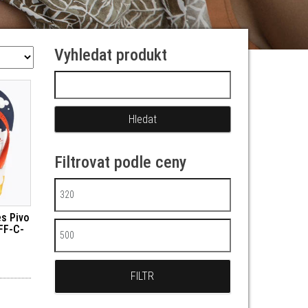
Vyhledat produkt
Vyhledávání
Filtrovat podle ceny
Minimální cena
s Pivo
FF-C-
Maximální cena
FILTR