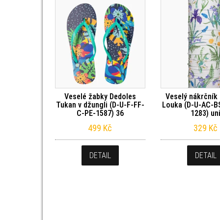
Veselé žabky Dedoles
Veselý nákrčník
Tukan v džungli (D-U-F-FF-
Louka (D-U-AC-B
C-PE-1587) 36
1283) un
499
Kč
329
Kč
DETAIL
DETAIL