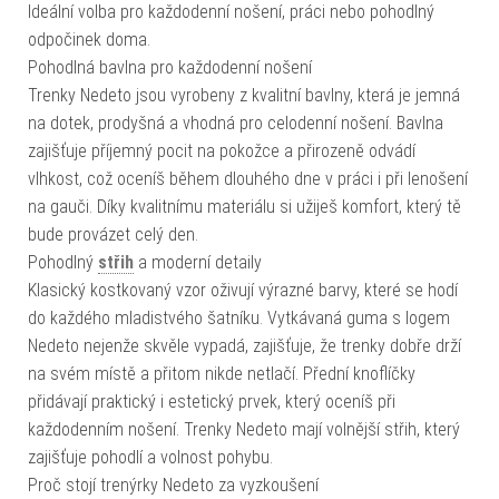
Ideální volba pro každodenní nošení, práci nebo pohodlný
odpočinek doma.
Pohodlná bavlna pro každodenní nošení
Trenky Nedeto jsou vyrobeny z kvalitní bavlny, která je jemná
na dotek, prodyšná a vhodná pro celodenní nošení. Bavlna
zajišťuje příjemný pocit na pokožce a přirozeně odvádí
vlhkost, což oceníš během dlouhého dne v práci i při lenošení
na gauči. Díky kvalitnímu materiálu si užiješ komfort, který tě
bude provázet celý den.
Pohodlný
střih
a moderní detaily
Klasický kostkovaný vzor oživují výrazné barvy, které se hodí
do každého mladistvého šatníku. Vytkávaná guma s logem
Nedeto nejenže skvěle vypadá, zajišťuje, že trenky dobře drží
na svém místě a přitom nikde netlačí. Přední knoflíčky
přidávají praktický i estetický prvek, který oceníš při
každodenním nošení. Trenky Nedeto mají volnější střih, který
zajišťuje pohodlí a volnost pohybu.
Proč stojí trenýrky Nedeto za vyzkoušení