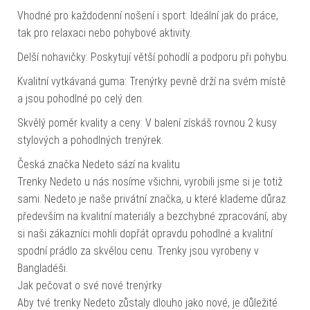
Vhodné pro každodenní nošení i sport: Ideální jak do práce,
tak pro relaxaci nebo pohybové aktivity.
Delší nohavičky: Poskytují větší pohodlí a podporu při pohybu.
Kvalitní vytkávaná guma: Trenýrky pevně drží na svém místě
a jsou pohodlné po celý den.
Skvělý poměr kvality a ceny: V balení získáš rovnou 2 kusy
stylových a pohodlných trenýrek.
Česká značka Nedeto sází na kvalitu
Trenky Nedeto u nás nosíme všichni, vyrobili jsme si je totiž
sami. Nedeto je naše privátní značka, u které klademe důraz
především na kvalitní materiály a bezchybné zpracování, aby
si naši zákazníci mohli dopřát opravdu pohodlné a kvalitní
spodní prádlo za skvělou cenu. Trenky jsou vyrobeny v
Bangladéši.
Jak pečovat o své nové trenýrky
Aby tvé trenky Nedeto zůstaly dlouho jako nové, je důležité