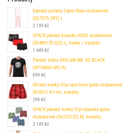
Dámské pyžamo Calvin Klein vícebarevné
(QS7575-39Y) L
2 199
Kč
3PACK pánské boxerky HUGO vícebarevné
(50480170 022) L, trenky / trenýrky
1 449
Kč
Pánské tričko 69SLAM MR. GG BLACK
(MTGMGG-BK) XL
699
Kč
Dětské trenky Styx sportovní guma vícebarevné
(BJ931) 4-5 let, trenýrky
299
Kč
5PACK pánské trenky Styx klasická guma
vícebarevné (5A102125) M, trenýrky
2 149
Kč