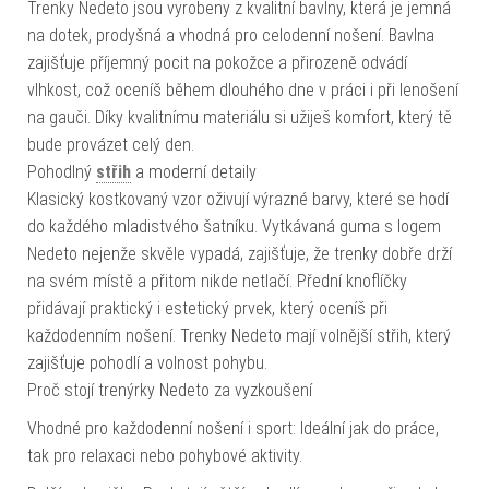
Trenky Nedeto jsou vyrobeny z kvalitní bavlny, která je jemná
na dotek, prodyšná a vhodná pro celodenní nošení. Bavlna
zajišťuje příjemný pocit na pokožce a přirozeně odvádí
vlhkost, což oceníš během dlouhého dne v práci i při lenošení
na gauči. Díky kvalitnímu materiálu si užiješ komfort, který tě
bude provázet celý den.
Pohodlný
střih
a moderní detaily
Klasický kostkovaný vzor oživují výrazné barvy, které se hodí
do každého mladistvého šatníku. Vytkávaná guma s logem
Nedeto nejenže skvěle vypadá, zajišťuje, že trenky dobře drží
na svém místě a přitom nikde netlačí. Přední knoflíčky
přidávají praktický i estetický prvek, který oceníš při
každodenním nošení. Trenky Nedeto mají volnější střih, který
zajišťuje pohodlí a volnost pohybu.
Proč stojí trenýrky Nedeto za vyzkoušení
Vhodné pro každodenní nošení i sport: Ideální jak do práce,
tak pro relaxaci nebo pohybové aktivity.