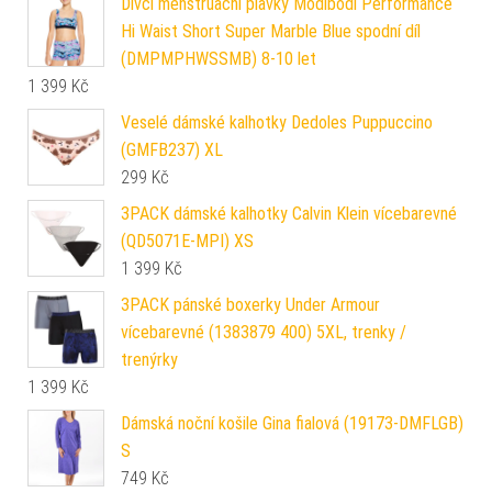
Dívčí menstruační plavky Modibodi Performance
Hi Waist Short Super Marble Blue spodní díl
(DMPMPHWSSMB) 8-10 let
1 399
Kč
Veselé dámské kalhotky Dedoles Puppuccino
(GMFB237) XL
299
Kč
3PACK dámské kalhotky Calvin Klein vícebarevné
(QD5071E-MPI) XS
1 399
Kč
3PACK pánské boxerky Under Armour
vícebarevné (1383879 400) 5XL, trenky /
trenýrky
1 399
Kč
Dámská noční košile Gina fialová (19173-DMFLGB)
S
749
Kč