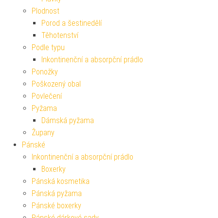
Plodnost
Porod a šestinedělí
Těhotenství
Podle typu
Inkontinenční a absorpční prádlo
Ponožky
Poškozený obal
Povlečení
Pyžama
Dámská pyžama
Župany
Pánské
Inkontinenční a absorpční prádlo
Boxerky
Pánská kosmetika
Pánská pyžama
Pánské boxerky
Pánské dárkové sady