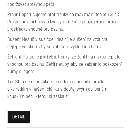
dodržovat správnou péči.
Praní: Doporučujeme prát trenky na maximální teplotu 30°C.
Pro zachování barvy a kvality materiálu použij jemné prací
prostředky vhodné pro bavlnu.
Sušení: Nesuš v sušičce. Ideální je sušení na vzduchu,
nejlépe ve stínu, aby se zabránilo vyblednutí barev.
Žehlení: Pokud je
potřeba
, trenky lze žehlit na nízkou teplotu
vhodnou pro bavlnu. Žehli naruby, aby se zabránilo poškození
gumy s logem.
Tip: Staň se odborníkem na údržbu spodního prádla
díky radám v našem článku a dopřej svým oblíbeným
kouskům péči, kterou si zaslouží.
DETAIL