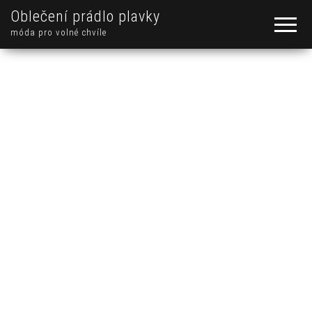
Oblečení prádlo plavky
móda pro volné chvíle