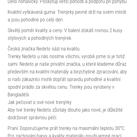
Delší nohavičky: Poskytují větší pohodlí a podporu při pohybu.
Kvalitní vytkávaná guma: Trenýrky pevně drží na svém místě
a jsou pohodlné po celý den.
Skvělý poměr kvality a ceny: V balení získáš rovnou 2 kusy
stylových a pohodlných trenýrek.
Česká značka Nedeto sází na kvalitu
Trenky Nedeto u nás nosíme všichni, vyrobili jsme si je totiž
sami. Nedeto je naše privátní značka, u které klademe důraz
především na kvalitní materiály a bezchybné zpracování, aby
si naši zákazníci mohli dopřát opravdu pohodlné a kvalitní
spodní prádlo za skvělou cenu. Trenky jsou vyrobeny v
Bangladéši.
Jak pečovat o své nové trenýrky
Aby tvé trenky Nedeto zůstaly dlouho jako nové, je důležité
dodržovat správnou péči.
Praní: Doporučujeme prát trenky na maximální teplotu 30°C.
Pro zachování barvy a kvality materiálu použij jemné prací