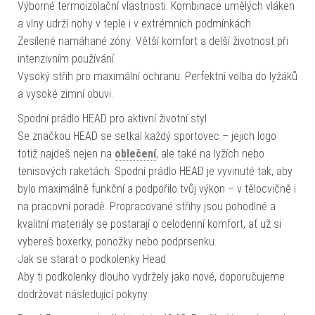
Výborné termoizolační vlastnosti: Kombinace umělých vláken
a vlny udrží nohy v teple i v extrémních podmínkách.
Zesílené namáhané zóny: Větší komfort a delší životnost při
intenzivním používání.
Vysoký střih pro maximální ochranu: Perfektní volba do lyžáků
a vysoké zimní obuvi.
Spodní prádlo HEAD pro aktivní životní styl
Se značkou HEAD se setkal každý sportovec – jejich logo
totiž najdeš nejen na
oblečení
, ale také na lyžích nebo
tenisových raketách. Spodní prádlo HEAD je vyvinuté tak, aby
bylo maximálně funkční a podpořilo tvůj výkon – v tělocvičně i
na pracovní poradě. Propracované střihy jsou pohodlné a
kvalitní materiály se postarají o celodenní komfort, ať už si
vybereš boxerky, ponožky nebo podprsenku.
Jak se starat o podkolenky Head
Aby ti podkolenky dlouho vydržely jako nové, doporučujeme
dodržovat následující pokyny.