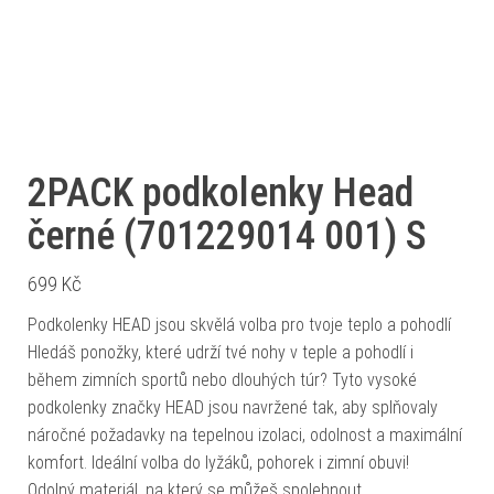
2PACK podkolenky Head
černé (701229014 001) S
699
Kč
Podkolenky HEAD jsou skvělá volba pro tvoje teplo a pohodlí
Hledáš ponožky, které udrží tvé nohy v teple a pohodlí i
během zimních sportů nebo dlouhých túr? Tyto vysoké
podkolenky značky HEAD jsou navržené tak, aby splňovaly
náročné požadavky na tepelnou izolaci, odolnost a maximální
komfort. Ideální volba do lyžáků, pohorek i zimní obuvi!
Odolný materiál, na který se můžeš spolehnout