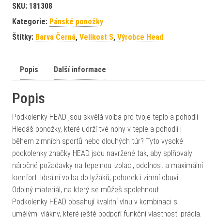
SKU:
181308
Kategorie:
Pánské ponožky
Štítky:
Barva Černá
,
Velikost S
,
Výrobce Head
Popis
Další informace
Popis
Podkolenky HEAD jsou skvělá volba pro tvoje teplo a pohodlí
Hledáš ponožky, které udrží tvé nohy v teple a pohodlí i
během zimních sportů nebo dlouhých túr? Tyto vysoké
podkolenky značky HEAD jsou navržené tak, aby splňovaly
náročné požadavky na tepelnou izolaci, odolnost a maximální
komfort. Ideální volba do lyžáků, pohorek i zimní obuvi!
Odolný materiál, na který se můžeš spolehnout
Podkolenky HEAD obsahují kvalitní vlnu v kombinaci s
umělými vlákny, které ještě podpoří funkční vlastnosti prádla.