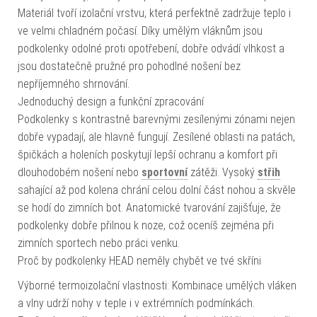
Materiál tvoří izolační vrstvu, která perfektně zadržuje teplo i
ve velmi chladném počasí. Díky umělým vláknům jsou
podkolenky odolné proti opotřebení, dobře odvádí vlhkost a
jsou dostatečně pružné pro pohodlné nošení bez
nepříjemného shrnování.
Jednoduchý design a funkční zpracování
Podkolenky s kontrastně barevnými zesílenými zónami nejen
dobře vypadají, ale hlavně fungují. Zesílené oblasti na patách,
špičkách a holeních poskytují lepší ochranu a komfort při
dlouhodobém nošení nebo
sportovní
zátěži. Vysoký
střih
sahající až pod kolena chrání celou dolní část nohou a skvěle
se hodí do zimních bot. Anatomické tvarování zajišťuje, že
podkolenky dobře přilnou k noze, což oceníš zejména při
zimních sportech nebo práci venku.
Proč by podkolenky HEAD neměly chybět ve tvé skříni
Výborné termoizolační vlastnosti: Kombinace umělých vláken
a vlny udrží nohy v teple i v extrémních podmínkách.