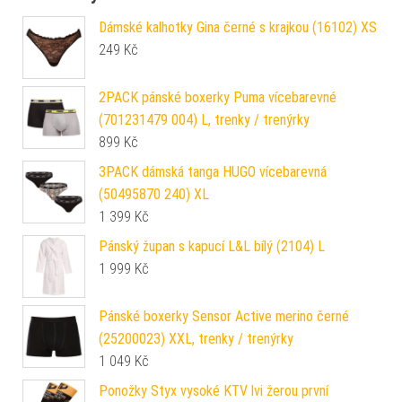
Dámské kalhotky Gina černé s krajkou (16102) XS
249
Kč
2PACK pánské boxerky Puma vícebarevné
(701231479 004) L, trenky / trenýrky
899
Kč
3PACK dámská tanga HUGO vícebarevná
(50495870 240) XL
1 399
Kč
Pánský župan s kapucí L&L bílý (2104) L
1 999
Kč
Pánské boxerky Sensor Active merino černé
(25200023) XXL, trenky / trenýrky
1 049
Kč
Ponožky Styx vysoké KTV lvi žerou první