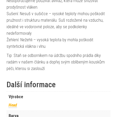
Nedoporučujeme používat aviváž, která může snižovat
prodyšnost vláken.
Sušení: Nesuš v sušičce – vysoké teploty mohou poškodit
pružnost i strukturu materiálu. Suš rozložené na vzduchu,
ideálně ve vodorovné poloze, aby se podkolenky
nedeformovaly.
Žehlení: Nežehli – vysoká teplota by mohla poškodit
syntetická vlákna i vlnu.
Tip: Staň se odborníkem na údržbu spodního prádla díky
radám v našem článku a dopřej svým oblíbeným kouskům
péči, kterou si zaslouží.
Další informace
Výrobce
Head
Barva