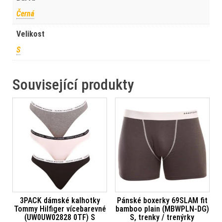
Černá
Velikost
S
Související produkty
3PACK dámské kalhotky
Pánské boxerky 69SLAM fit
Tommy Hilfiger vícebarevné
bamboo plain (MBWPLN-DG)
(UW0UW02828 0TF) S
S, trenky / trenýrky