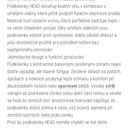
Podkolenky HEAD obsahují kvalitní vlnu v kombinaci s
umělými vlákny, které ještě podpoří funkční vlastnosti prádla.
Materiál tvoří izolační vrstvu, která perfektně zadržuje teplo i
ve velmi chladném počasí. Díky umělým vláknům jsou
podkolenky odolné proti opotřebení, dobře odvádí vlhkost a
jsou dostatečně pružné pro pohodlné nošení bez
nepříjemného shrnování.
Jednoduchý design a funkční zpracování
Podkolenky s kontrastně barevnými zesílenými zónami nejen
dobře vypadají, ale hlavně fungují. Zesílené oblasti na patách,
špičkách a holeních poskytují lepší ochranu a komfort při
dlouhodobém nošení nebo
sportovní
zátěži. Vysoký
střih
sahající až pod kolena chrání celou dolní část nohou a skvěle
se hodí do zimních bot. Anatomické tvarování zajišťuje, že
podkolenky dobře přilnou k noze, což oceníš zejména při
zimních sportech nebo práci venku.
Proč by podkolenky HEAD neměly chybět ve tvé skříni