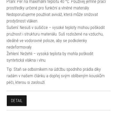
Praní: Per na maximální teplotu 40 °C. Používej jemné prací
prostředky určené pro funkční a vlněné materiály.
Nedoporučujeme používat aviváž, která může snižovat
prodyšnost vláken.
Sušení: Nesuš v sušičce – vysoké teploty mohou poškodit
pružnost i strukturu materiálu. Suš rozložené na vzduchu,
ideálně ve vodorovné poloze, aby se podkolenky
nedeformovaly.
Žehlení: Nežehli – vysoká teplota by mohla poškodit
syntetická vlákna i vlnu.
Tip: Staň se odborníkem na údržbu spodního prádla díky
radám v našem článku a dopřej svým oblíbeným kouskům
péči, kterou si zaslouží.
DETAIL