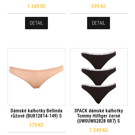
1 349
Kč
699
Kč
DETAIL
DETAIL
Dámské kalhotky Bellinda
3PACK dámské kalhotky
růžové (BU812814-149) S
Tommy Hilfiger černé
(UW0UW02828 0R7) S
179
Kč
1 349
Kč