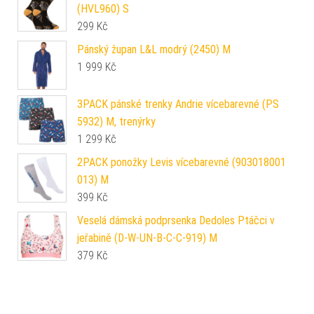
(HVL960) S
299
Kč
Pánský župan L&L modrý (2450) M
1 999
Kč
3PACK pánské trenky Andrie vícebarevné (PS
5932) M, trenýrky
1 299
Kč
2PACK ponožky Levis vícebarevné (903018001
013) M
399
Kč
Veselá dámská podprsenka Dedoles Ptáčci v
jeřabině (D-W-UN-B-C-C-919) M
379
Kč