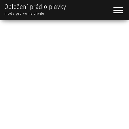
Oblečení prádlo plavky
móda pro volné chvíle