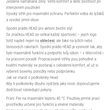
Zesílené namáhané zóny: Větší komfort a delší životnost při
intenzivním používání.
Vysoký střih pro maximální ochranu: Perfektní volba do lyžáků
a vysoké zimní obuvi.
Spodní prádlo HEAD pro aktivní životní styl
Se značkou HEAD se setkal každý sportovec – jejich logo
totiž najdeš nejen na
oblečení
, ale také na lyžích nebo
tenisových raketách. Spodní prádlo HEAD je vyvinuté tak, aby
bylo maximálně funkční a podpořilo tvůj výkon – v tělocvičně i
na pracovní poradě. Propracované střihy jsou pohodlné a
kvalitní materiály se postarají o celodenní komfort, ať už si
vybereš boxerky, ponožky nebo podprsenku.
Jak se starat o podkolenky Head
Aby ti podkolenky dlouho vydržely jako nové, doporučujeme
dodržovat následující pokyny.
Praní: Per na maximální teplotu 40 °C. Používej jemné prací
prostředky určené pro funkční a vlněné materiály.