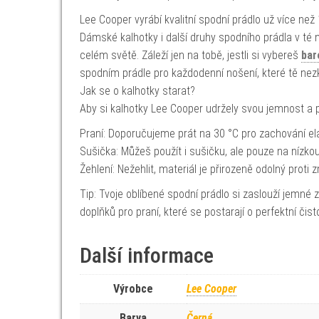
Lee Cooper vyrábí kvalitní spodní prádlo už více než 
Dámské kalhotky i další druhy spodního prádla v té n
celém světě. Záleží jen na tobě, jestli si vybereš
bar
spodním prádle pro každodenní nošení, které tě nez
Jak se o kalhotky starat?
Aby si kalhotky Lee Cooper udržely svou jemnost a p
Praní: Doporučujeme prát na 30 °C pro zachování ela
Sušička: Můžeš použít i sušičku, ale pouze na nízkou
Žehlení: Nežehlit, materiál je přirozeně odolný proti 
Tip: Tvoje oblíbené spodní prádlo si zaslouží jemné
doplňků pro praní, které se postarají o perfektní čist
Další informace
Výrobce
Lee Cooper
Barva
Černá