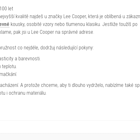
100 let
ejvyšší kvalitě najdeš u značky Lee Cooper, která je oblíbená u zákaz
evné
kousky, osobité vzory nebo tlumenou klasiku. Jestliže toužíš po
klame, pak jsi u Lee Cooper na správné adrese.
ružnost co nejdéle, dodržuj následující pokyny:
sticity a barevnosti.
 teplotu.
zmačkání.
 zacházení. A protože chceme, aby ti dlouho vydrželo, nabízíme také s
otu i ochranu materiálu.