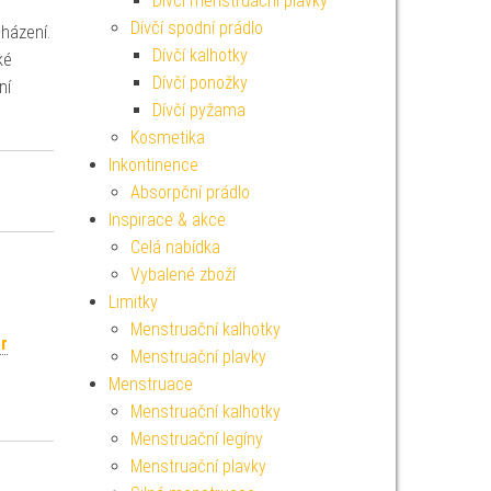
Dívčí menstruační plavky
Dívčí spodní prádlo
cházení.
Dívčí kalhotky
ké
Dívčí ponožky
ní
Dívčí pyžama
Kosmetika
Inkontinence
Absorpční prádlo
Inspirace & akce
Celá nabídka
Vybalené zboží
Limitky
Menstruační kalhotky
r
Menstruační plavky
Menstruace
Menstruační kalhotky
Menstruační legíny
Menstruační plavky