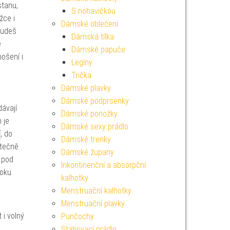
stanu,
S nohavičkou
žce i
Dámské oblečení
budeš
Dámská tílka
e
Dámské papuče
ošení i
Legíny
Trička
Dámské plavky
Dámské podprsenky
dávají
Dámské ponožky
 je
Dámské sexy prádlo
í
, do
Dámské trenky
atečně
Dámské župany
e pod
Inkontinenční a absorpční
boku
kalhotky
Menstruační kalhotky
Menstruační plavky
 i volný
Punčochy
Stahovací prádlo