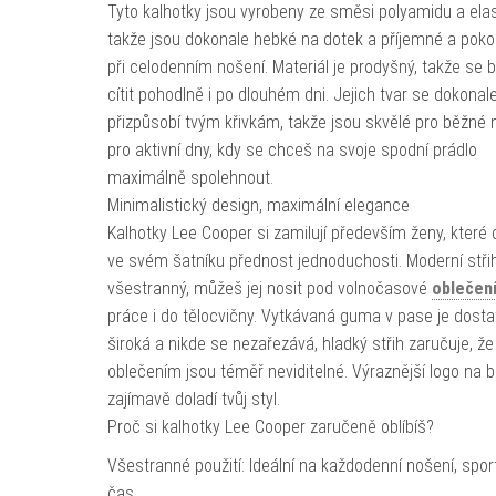
Tyto kalhotky jsou vyrobeny ze směsi polyamidu a ela
takže jsou dokonale hebké na dotek a příjemné a poko
při celodenním nošení. Materiál je prodyšný, takže se 
cítit pohodlně i po dlouhém dni. Jejich tvar se dokonal
přizpůsobí tvým křivkám, takže jsou skvělé pro běžné n
pro aktivní dny, kdy se chceš na svoje spodní prádlo
maximálně spolehnout.
Minimalistický design, maximální elegance
Kalhotky Lee Cooper si zamilují především ženy, které 
ve svém šatníku přednost jednoduchosti. Moderní střih
všestranný, můžeš jej nosit pod volnočasové
oblečen
práce i do tělocvičny. Vytkávaná guma v pase je dost
široká a nikde se nezařezává, hladký střih zaručuje, ž
oblečením jsou téměř neviditelné. Výraznější logo na 
zajímavě doladí tvůj styl.
Proč si kalhotky Lee Cooper zaručeně oblíbíš?
Všestranné použití: Ideální na každodenní nošení, sport
čas.