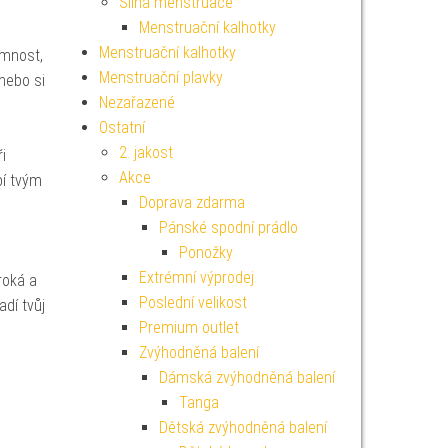
Silná menstruace
Menstruační kalhotky
Menstruační kalhotky
emnost,
Menstruační plavky
 nebo si
Nezařazené
Ostatní
2. jakost
i
Akce
bí tvým
Doprava zdarma
Pánské spodní prádlo
Ponožky
Extrémní výprodej
roká a
Poslední velikost
adí tvůj
Premium outlet
Zvýhodněná balení
Dámská zvýhodněná balení
Tanga
Dětská zvýhodněná balení