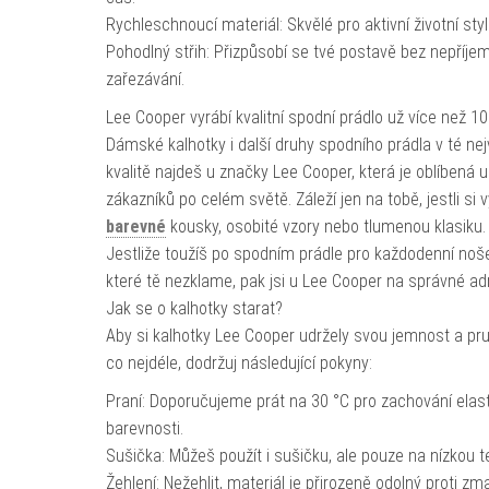
Rychleschnoucí materiál: Skvělé pro aktivní životní styl
Pohodlný střih: Přizpůsobí se tvé postavě bez nepříj
zařezávání.
Lee Cooper vyrábí kvalitní spodní prádlo už více než 10
Dámské kalhotky i další druhy spodního prádla v té nej
kvalitě najdeš u značky Lee Cooper, která je oblíbená u
zákazníků po celém světě. Záleží jen na tobě, jestli si 
barevné
kousky, osobité vzory nebo tlumenou klasiku.
Jestliže toužíš po spodním prádle pro každodenní noše
které tě nezklame, pak jsi u Lee Cooper na správné ad
Jak se o kalhotky starat?
Aby si kalhotky Lee Cooper udržely svou jemnost a pr
co nejdéle, dodržuj následující pokyny:
Praní: Doporučujeme prát na 30 °C pro zachování elast
barevnosti.
Sušička: Můžeš použít i sušičku, ale pouze na nízkou t
Žehlení: Nežehlit, materiál je přirozeně odolný proti zm