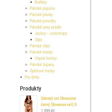
Kraťasy
Pánské papuče
Pánské plavky
Pánské ponožky
Pánské sexy prádlo
Jocksy - Jockstrapy
Slipy
Pánské slipy
Pánské trenky
Vtipné motivy
Pánské župany
Úpletové trenky
Pro dívky
Produkty
Dámský set Obsessive
černý (Bowessa set) S
1 099
Kč