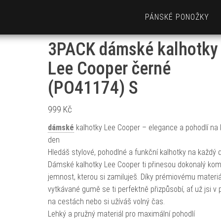
PÁNSKÉ PONOŽKY
3PACK dámské kalhotky
Lee Cooper černé
(PO41174) S
999
Kč
dámské
kalhotky Lee Cooper – elegance a pohodlí na
den
Hledáš stylové, pohodlné a funkční kalhotky na každý 
Dámské kalhotky Lee Cooper ti přinesou dokonalý kom
jemnost, kterou si zamiluješ. Díky prémiovému materiá
vytkávané gumě se ti perfektně přizpůsobí, ať už jsi v p
na cestách nebo si užíváš volný čas.
Lehký a pružný materiál pro maximální pohodlí