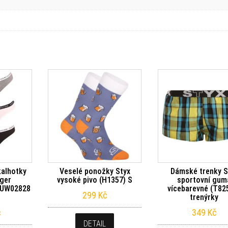
alhotky
Veselé ponožky Styx
Dámské trenky S
iger
vysoké pivo (H1357) S
sportovní gum
0UW02828
vícebarevné (T825
299
Kč
trenýrky
č
349
Kč
DETAIL