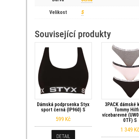
Velikost
S
Související produkty
Dámská podprsenka Styx
3PACK dámské k
sport černá (IP960) S
Tommy Hilf
vícebarevné (UW
599
Kč
0TF) S
1 349
K
DETAIL