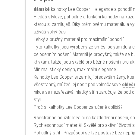
dámské
kalhotky Lee Cooper – elegance a pohodlí 
Hledáš stylové, pohodlné a funkční kalhotky na kaž
kterou si zamiluješ. Díky prémiovému materiálu a vyt
užíváš volný čas.
Lehký a pružný materiál pro maximální pohodlí
Tyto kalhotky jsou vyrobeny ze směsi polyamidu a el
celodenním nošení. Materiál je prodyšný, takže se bu
křivkám, takže jsou skvělé pro běžné nošení i pro a
Minimalistický design, maximální elegance
Kalhotky Lee Cooper si zamilují především ženy, kte
všestranný, můžeš jej nosit pod volnočasové
obleč
nikde se nezařezává, hladký střih zaručuje, že pod o
styl.
Proč si kalhotky Lee Cooper zaručeně oblíbíš?
Všestranné použití: Ideální na každodenní nošení, spo
Rychleschnoucí materiál: Skvělé pro aktivní životní st
Pohodlný střih: Přizpůsobí se tvé postavě bez nepří