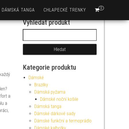
0
DÁMSKÁ TANGA
CHLAPECKÉ TRENKY
Vyhledat produkt
Vyhledávání
Kategorie produktu
 každý
Dámské
Brazilky
den?
Dámská pyžama
fort a
Dámské noční košile
lu a
Dámská tanga
ráci,
Dámské dárkové sady
Dámské funkční a termoprádlo
Dámské kalhotky