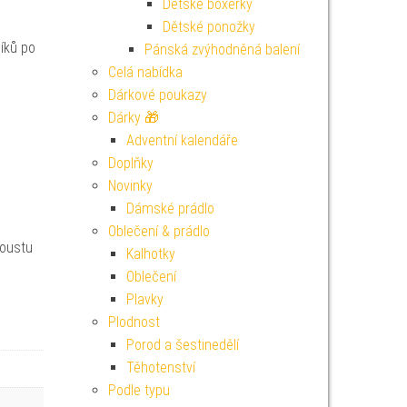
Dětské boxerky
Dětské ponožky
níků po
Pánská zvýhodněná balení
Celá nabídka
Dárkové poukazy
Dárky 🎁
Adventní kalendáře
Doplňky
Novinky
Dámské prádlo
Oblečení & prádlo
poustu
Kalhotky
Oblečení
Plavky
Plodnost
Porod a šestinedělí
Těhotenství
Podle typu