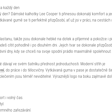
na každý den
dý den? Dámské kalhotky Lee Cooper ti přinesou dokonalý komfort a j
kávané gumě se ti perfektně přizpůsobí, ať už jsi v práci, na cestách
astanu, takže jsou dokonale hebké na dotek a příjemné a pokožce i př
deš cítit pohodlně i po dlouhém dni. Jejich tvar se dokonale přizpůso
ktivní dny, kdy se chceš na svoje spodní prádlo maximálně spolehnout.
ré dávají ve svém šatníku přednost jednoduchosti. Moderní střih je
ení
, do práce i do tělocvičny. Vytkávaná guma v pase je dostatečně ši
blečením jsou téměř neviditelné. Výraznější logo na boku zajímavě dol
rt i volný čas.
yl.
jemného zařezávání.