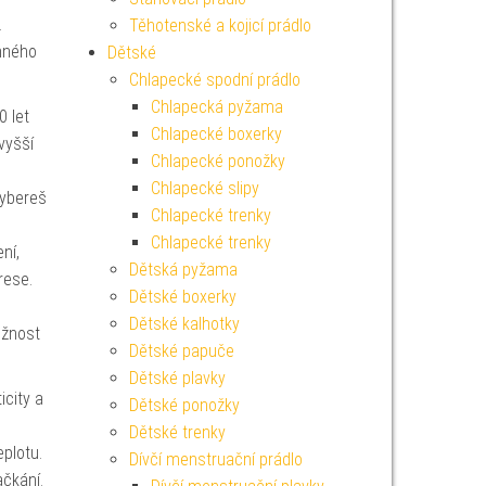
.
Těhotenské a kojicí prádlo
emného
Dětské
Chlapecké spodní prádlo
Chlapecká pyžama
0 let
Chlapecké boxerky
vyšší
Chlapecké ponožky
Chlapecké slipy
vybereš
Chlapecké trenky
Chlapecké trenky
ní,
Dětská pyžama
rese.
Dětské boxerky
Dětské kalhotky
užnost
Dětské papuče
Dětské plavky
icity a
Dětské ponožky
Dětské trenky
eplotu.
Dívčí menstruační prádlo
ačkání.