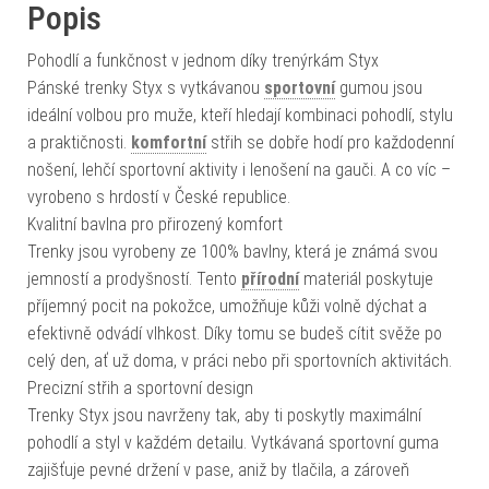
Popis
Pohodlí a funkčnost v jednom díky trenýrkám Styx
Pánské trenky Styx s vytkávanou
sportovní
gumou jsou
ideální volbou pro muže, kteří hledají kombinaci pohodlí, stylu
a praktičnosti.
komfortní
střih se dobře hodí pro každodenní
nošení, lehčí sportovní aktivity i lenošení na gauči. A co víc –
vyrobeno s hrdostí v České republice.
Kvalitní bavlna pro přirozený komfort
Trenky jsou vyrobeny ze 100% bavlny, která je známá svou
jemností a prodyšností. Tento
přírodní
materiál poskytuje
příjemný pocit na pokožce, umožňuje kůži volně dýchat a
efektivně odvádí vlhkost. Díky tomu se budeš cítit svěže po
celý den, ať už doma, v práci nebo při sportovních aktivitách.
Precizní střih a sportovní design
Trenky Styx jsou navrženy tak, aby ti poskytly maximální
pohodlí a styl v každém detailu. Vytkávaná sportovní guma
zajišťuje pevné držení v pase, aniž by tlačila, a zároveň