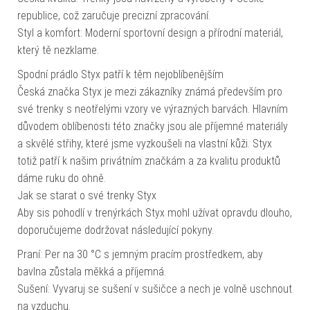
republice, což zaručuje precizní zpracování.
Styl a komfort: Moderní sportovní design a přírodní materiál,
který tě nezklame.
Spodní prádlo Styx patří k těm nejoblíbenějším
Česká značka Styx je mezi zákazníky známá především pro
své trenky s neotřelými vzory ve výrazných barvách. Hlavním
důvodem oblíbenosti této značky jsou ale příjemné materiály
a skvělé střihy, které jsme vyzkoušeli na vlastní kůži. Styx
totiž patří k našim privátním značkám a za kvalitu produktů
dáme ruku do ohně.
Jak se starat o své trenky Styx
Aby sis pohodlí v trenýrkách Styx mohl užívat opravdu dlouho,
doporučujeme dodržovat následující pokyny.
Praní: Per na 30 °C s jemným pracím prostředkem, aby
bavlna zůstala měkká a příjemná.
Sušení: Vyvaruj se sušení v sušičce a nech je volně uschnout
na vzduchu.