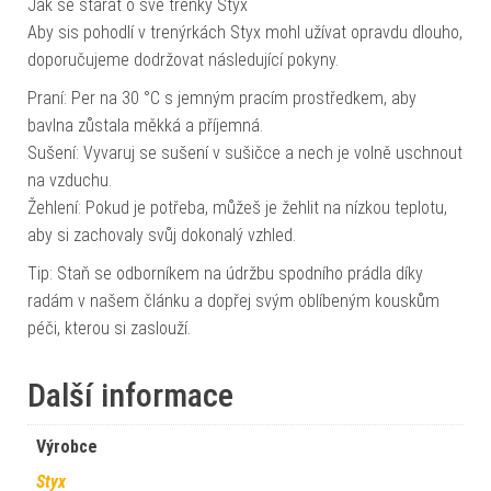
Jak se starat o své trenky Styx
Aby sis pohodlí v trenýrkách Styx mohl užívat opravdu dlouho,
doporučujeme dodržovat následující pokyny.
Praní: Per na 30 °C s jemným pracím prostředkem, aby
bavlna zůstala měkká a příjemná.
Sušení: Vyvaruj se sušení v sušičce a nech je volně uschnout
na vzduchu.
Žehlení: Pokud je potřeba, můžeš je žehlit na nízkou teplotu,
aby si zachovaly svůj dokonalý vzhled.
Tip: Staň se odborníkem na údržbu spodního prádla díky
radám v našem článku a dopřej svým oblíbeným kouskům
péči, kterou si zaslouží.
Další informace
Výrobce
Styx