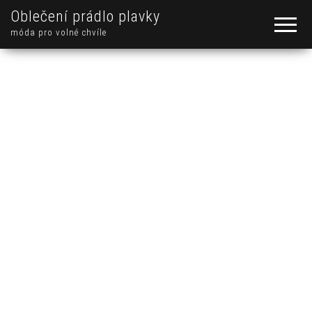
Oblečení prádlo plavky
móda pro volné chvíle