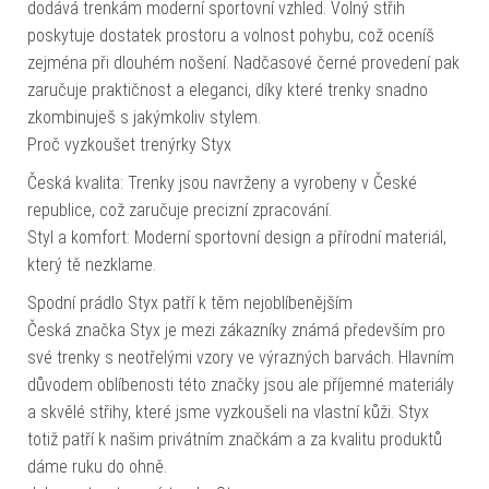
dodává trenkám moderní sportovní vzhled. Volný střih
poskytuje dostatek prostoru a volnost pohybu, což oceníš
zejména při dlouhém nošení. Nadčasové černé provedení pak
zaručuje praktičnost a eleganci, díky které trenky snadno
zkombinuješ s jakýmkoliv stylem.
Proč vyzkoušet trenýrky Styx
Česká kvalita: Trenky jsou navrženy a vyrobeny v České
republice, což zaručuje precizní zpracování.
Styl a komfort: Moderní sportovní design a přírodní materiál,
který tě nezklame.
Spodní prádlo Styx patří k těm nejoblíbenějším
Česká značka Styx je mezi zákazníky známá především pro
své trenky s neotřelými vzory ve výrazných barvách. Hlavním
důvodem oblíbenosti této značky jsou ale příjemné materiály
a skvělé střihy, které jsme vyzkoušeli na vlastní kůži. Styx
totiž patří k našim privátním značkám a za kvalitu produktů
dáme ruku do ohně.