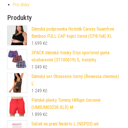
Pro dívky
Produkty
Dámská podprsenka Hotmilk Caress Seamfree
Bamboo FULL CAP kojicí černá (CPB-full) XL
1 699
Kč
3PACK dámské trenky Styx sportovní guma
vícebarevné (3T100619) S, trenýrky
1 049
Kč
Dámský set Obsessive černý (Bowessa chemise)
L
1 249
Kč
Pánské plavky Tommy Hilfiger červené
(UM0UM03258 XLD) M
1 899
Kč
Sáček na praní Nedeto L (NSP03) uni