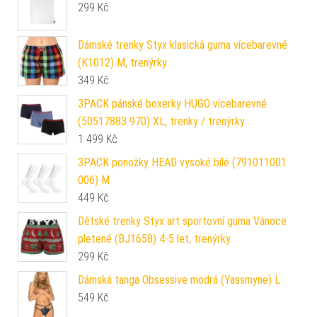
299
Kč
Dámské trenky Styx klasická guma vícebarevné
(K1012) M, trenýrky
349
Kč
3PACK pánské boxerky HUGO vícebarevné
(50517883 970) XL, trenky / trenýrky
1 499
Kč
3PACK ponožky HEAD vysoké bílé (791011001
006) M
449
Kč
Dětské trenky Styx art sportovní guma Vánoce
pletené (BJ1658) 4-5 let, trenýrky
299
Kč
Dámská tanga Obsessive modrá (Yassmyne) L
549
Kč