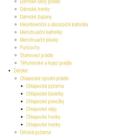
Dámské sexy prádlo
Dámské trenky
Dámské župany
Inkontinenční a absorpční kalhotky
Menstruační kalhotky
Menstruační plavky
Punčochy
Stahovací prádlo
Těhotenské a kojicí prádlo
Dětské
Chlapecké spodní prádlo
Chlapecká pyžama
Chlapecké boxerky
Chlapecké ponožky
Chlapecké slipy
Chlapecké trenky
Chlapecké trenky
Dětská pyžama