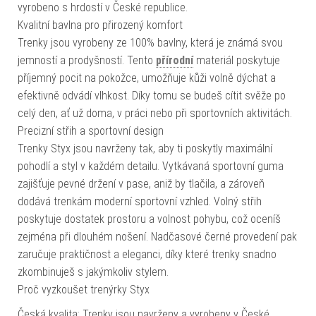
vyrobeno s hrdostí v České republice.
Kvalitní bavlna pro přirozený komfort
Trenky jsou vyrobeny ze 100% bavlny, která je známá svou
jemností a prodyšností. Tento
přírodní
materiál poskytuje
příjemný pocit na pokožce, umožňuje kůži volně dýchat a
efektivně odvádí vlhkost. Díky tomu se budeš cítit svěže po
celý den, ať už doma, v práci nebo při sportovních aktivitách.
Precizní střih a sportovní design
Trenky Styx jsou navrženy tak, aby ti poskytly maximální
pohodlí a styl v každém detailu. Vytkávaná sportovní guma
zajišťuje pevné držení v pase, aniž by tlačila, a zároveň
dodává trenkám moderní sportovní vzhled. Volný střih
poskytuje dostatek prostoru a volnost pohybu, což oceníš
zejména při dlouhém nošení. Nadčasové černé provedení pak
zaručuje praktičnost a eleganci, díky které trenky snadno
zkombinuješ s jakýmkoliv stylem.
Proč vyzkoušet trenýrky Styx
Česká kvalita: Trenky jsou navrženy a vyrobeny v České