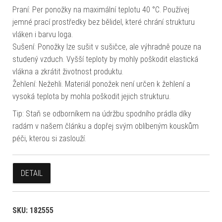
Praní: Per ponožky na maximální teplotu 40 °C. Používej
jemné prací prostředky bez bělidel, které chrání strukturu
vláken i barvu loga.
Sušení: Ponožky lze sušit v sušičce, ale výhradně pouze na
studený vzduch. Vyšší teploty by mohly poškodit elastická
vlákna a zkrátit životnost produktu.
Žehlení: Nežehli. Materiál ponožek není určen k žehlení a
vysoká teplota by mohla poškodit jejich strukturu.
Tip: Staň se odborníkem na údržbu spodního prádla díky
radám v našem článku a dopřej svým oblíbeným kouskům
péči, kterou si zaslouží.
DETAIL
SKU:
182555