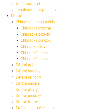
Stahovací prádlo
Těhotenské a kojicí prádlo
Dětské
Chlapecké spodní prádlo
Chlapecká pyžama
Chlapecké boxerky
Chlapecké ponožky
Chlapecké slipy
Chlapecké trenky
Chlapecké trenky
Dětská pyžama
Dětské boxerky
Dětské kalhotky
Dětské papuče
Dětské plavky
Dětské ponožky
Dětské trenky
Dívčí menstruační prádlo