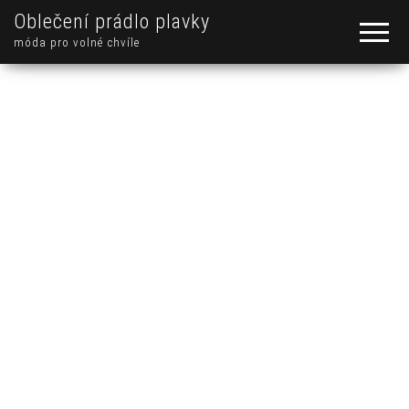
Oblečení prádlo plavky
móda pro volné chvíle