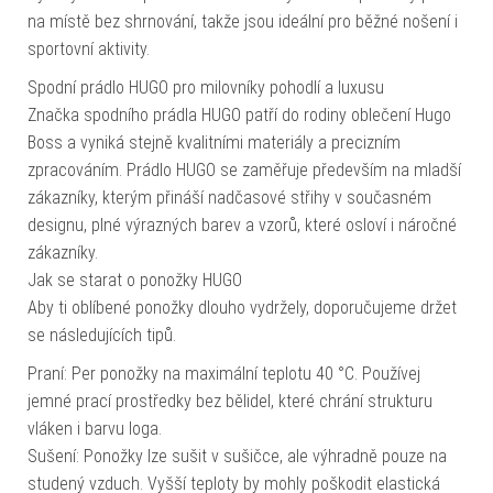
na místě bez shrnování, takže jsou ideální pro běžné nošení i
sportovní aktivity.
Spodní prádlo HUGO pro milovníky pohodlí a luxusu
Značka spodního prádla HUGO patří do rodiny oblečení Hugo
Boss a vyniká stejně kvalitními materiály a precizním
zpracováním. Prádlo HUGO se zaměřuje především na mladší
zákazníky, kterým přináší nadčasové střihy v současném
designu, plné výrazných barev a vzorů, které osloví i náročné
zákazníky.
Jak se starat o ponožky HUGO
Aby ti oblíbené ponožky dlouho vydržely, doporučujeme držet
se následujících tipů.
Praní: Per ponožky na maximální teplotu 40 °C. Používej
jemné prací prostředky bez bělidel, které chrání strukturu
vláken i barvu loga.
Sušení: Ponožky lze sušit v sušičce, ale výhradně pouze na
studený vzduch. Vyšší teploty by mohly poškodit elastická