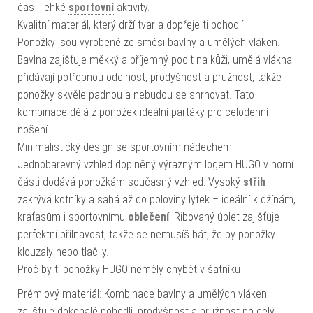
čas i lehké
sportovní
aktivity.
Kvalitní materiál, který drží tvar a dopřeje ti pohodlí
Ponožky jsou vyrobené ze směsi bavlny a umělých vláken.
Bavlna zajišťuje měkký a příjemný pocit na kůži, umělá vlákna
přidávají potřebnou odolnost, prodyšnost a pružnost, takže
ponožky skvěle padnou a nebudou se shrnovat. Tato
kombinace dělá z ponožek ideální parťáky pro celodenní
nošení.
Minimalistický design se sportovním nádechem
Jednobarevný vzhled doplněný výrazným logem HUGO v horní
části dodává ponožkám současný vzhled. Vysoký
střih
zakrývá kotníky a sahá až do poloviny lýtek – ideální k džínám,
kraťasům i sportovnímu
oblečení
. Ribovaný úplet zajišťuje
perfektní přilnavost, takže se nemusíš bát, že by ponožky
klouzaly nebo tlačily.
Proč by ti ponožky HUGO neměly chybět v šatníku
Prémiový materiál: Kombinace bavlny a umělých vláken
zajišťuje dokonalé pohodlí, prodyšnost a pružnost po celý