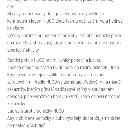
den.
Stylový a nadčasový design: Jednobarevný vzhled s
kontrastním logem HUGO dodá tvému outfitu šmrnc a hodí se
ke všemu.
Vysoký komfort při nošení: Žebrovaný lem drží ponožky pevně
na místě bez shrnování, takže jsou ideální pro běžné nošení i
sportovní aktivity.
Spodní prádlo HUGO pro milovníky pohodlí a luxusu
Značka spodního prádla HUGO patří do rodiny oblečení Hugo
Boss a vyniká stejně kvalitními materiály a precizním
zpracováním. Prádlo HUGO se zaměřuje především na mladší
zákazníky, kterým přináší nadčasové střihy v současném
designu, plné výrazných barev a vzorů, které osloví i náročné
zákazníky.
Jak se starat o ponožky HUGO
Aby ti oblíbené ponožky dlouho vydržely, doporučujeme držet
se následujících tipů.