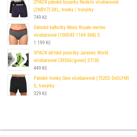
2PACK pánské boxerky Nedeto vícebarevné
(2NBV7) 3XL, trenky / trenýrky
749
Kč
Dámské kalhotky Mons Royale merino
vícebarevné (100043-1169-368) S
1 199
Kč
3PACK dětské ponožky Jurassic World
vícebarevné (39266/green) 27/30
449
Kč
Pánské trenky Gino vícebarevné (75202-DxGLYM)
S, trenýrky
329
Kč