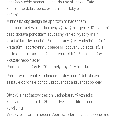
ponožky skvěle padnou a nebudou se shrnovat. Tato
kombinace dělá z ponožek ideální parťáky pro celodenní
nošení.
Minimalistický design se sportovním nádechem
Jednobarevný vzhled doplněný výrazným logem HUGO v horní
části dodává ponožkám současný vzhled. Vysoký
střih
zakrývá kotníky a sahá až do poloviny lýtek – ideální k džínám,
kraťasům i sportovnímu
oblečení
. Ribovaný úplet zajišťuje
perfektní přilnavost, takže se nemusíš bát, že by ponožky
klouzaly nebo tlačily.
Proč by ti ponožky HUGO neměly chybět v šatníku
Prémiový materiál: Kombinace bavlny a umělých vláken
zajišťuje dokonalé pohodlí, prodyšnost a pružnost po celý
den.
Stylový a nadčasový design: Jednobarevný vzhled s
kontrastním logem HUGO dodá tvému outfitu šmrnc a hodí se
ke všemu.
Vysoký komfort při nošení: Žebrovaný lem drží ponožky pevně