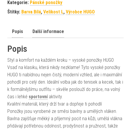
Kategorie:
Pánské ponožky
Štítky:
Barva Bílá
,
Velikost L
,
Výrobce HUGO
Popis
Další informace
Popis
Styl a komfort na každém kroku – vysoké ponožky HUGO
Vsaď na klasiku, která nikdy nezklame! Tyto vysoké ponožky
HUGO ti nabídnou nejen čistý, moderní vzhled, ale i maximální
pohodlí pro celý den. Ideální volba jak do tenisek a kecek, tak i
k formálnějšímu outfitu – skvěle poslouží do práce, na volný
čas i lehké
sportovní
aktivity.
Kvalitní materiál, který drží tvar a dopřeje ti pohodlí
Ponožky jsou vyrobené ze směsi bavlny a umělých vláken.
Bavlna zajišťuje měkký a příjemný pocit na kůži, umělá vlákna
přidávají potřebnou odolnost, prodyšnost a pružnost, takže