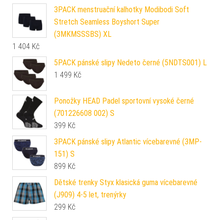
3PACK menstruační kalhotky Modibodi Soft
Stretch Seamless Boyshort Super
(3MKMSSSBS) XL
1 404
Kč
5PACK pánské slipy Nedeto černé (5NDTS001) L
1 499
Kč
Ponožky HEAD Padel sportovní vysoké černé
(701226608 002) S
399
Kč
3PACK pánské slipy Atlantic vícebarevné (3MP-
151) S
899
Kč
Dětské trenky Styx klasická guma vícebarevné
(J909) 4-5 let, trenýrky
299
Kč