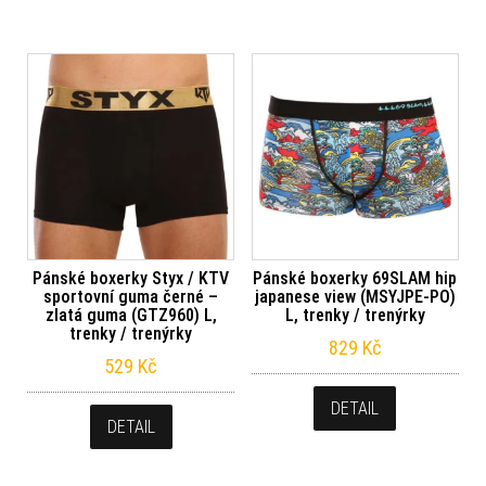
Pánské boxerky Styx / KTV
Pánské boxerky 69SLAM hip
sportovní guma černé –
japanese view (MSYJPE-PO)
zlatá guma (GTZ960) L,
L, trenky / trenýrky
trenky / trenýrky
829
Kč
529
Kč
DETAIL
DETAIL