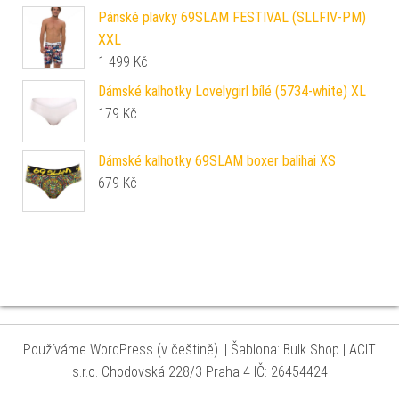
Pánské plavky 69SLAM FESTIVAL (SLLFIV-PM)
XXL
1 499
Kč
Dámské kalhotky Lovelygirl bílé (5734-white) XL
179
Kč
Dámské kalhotky 69SLAM boxer balihai XS
679
Kč
Používáme WordPress (v češtině).
|
Šablona: Bulk Shop
| ACIT
s.r.o. Chodovská 228/3 Praha 4 IČ: 26454424