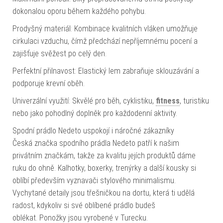
dokonalou oporu během každého pohybu.
Prodyšný materiál: Kombinace kvalitních vláken umožňuje
cirkulaci vzduchu, čímž předchází nepříjemnému pocení a
zajišťuje svěžest po celý den.
Perfektní přilnavost: Elastický lem zabraňuje sklouzávání a
podporuje krevní oběh.
Univerzální využití: Skvělé pro běh, cyklistiku,
fitness
, turistiku
nebo jako pohodlný doplněk pro každodenní aktivity.
Spodní prádlo Nedeto uspokojí i náročné zákazníky
Česká značka spodního prádla Nedeto patří k našim
privátním značkám, takže za kvalitu jejích produktů dáme
ruku do ohně. Kalhotky, boxerky, trenýrky a další kousky si
oblíbí především vyznavači stylového minimalismu.
Vychytané detaily jsou třešničkou na dortu, která ti udělá
radost, kdykoliv si své oblíbené prádlo budeš
oblékat. Ponožky jsou vyrobené v Turecku.