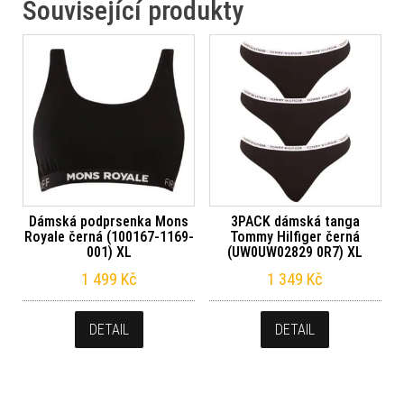
Související produkty
Dámská podprsenka Mons
3PACK dámská tanga
Royale černá (100167-1169-
Tommy Hilfiger černá
001) XL
(UW0UW02829 0R7) XL
1 499
Kč
1 349
Kč
DETAIL
DETAIL