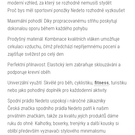
moderní vzhled, za který se rozhodně nemusíš stydět.
Proč bys měl sportovní ponožky Nedeto rozhodně vyzkoušet
Maximální pohodlí: Díky propracovanému střihu poskytují
dokonalou oporu během každého pohybu.
Prodyšný materiál: Kombinace kvalitních vláken umožňuje
cirkulaci vzduchu, čímž předchází nepříjemnému pocení a
zajišťuje svěžest po celý den.
Perfektní přilnavost: Elastický lem zabraňuje sklouzávání a
podporuje krevní oběh.
Univerzální využití: Skvělé pro běh, cyklistiku,
fitness
, turistiku
nebo jako pohodlný doplněk pro každodenní aktivity.
Spodní prádlo Nedeto uspokojí i náročné zákazníky
Česká značka spodního prádla Nedeto patří k našim
privátním značkám, takže za kvalitu jejích produktů dáme
ruku do ohně. Kalhotky, boxerky, trenýrky a další kousky si
oblíbí především vyznavači stylového minimalismu.