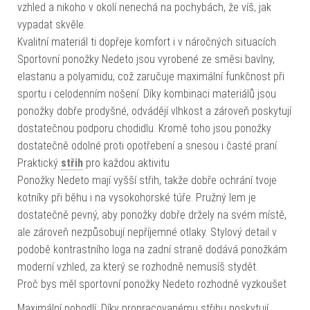
vzhled a nikoho v okolí nenechá na pochybách, že víš, jak
vypadat skvěle.
Kvalitní materiál ti dopřeje komfort i v náročných situacích
Sportovní ponožky Nedeto jsou vyrobené ze směsi bavlny,
elastanu a polyamidu, což zaručuje maximální funkčnost při
sportu i celodenním nošení. Díky kombinaci materiálů jsou
ponožky dobře prodyšné, odvádějí vlhkost a zároveň poskytují
dostatečnou podporu chodidlu. Kromě toho jsou ponožky
dostatečně odolné proti opotřebení a snesou i časté praní.
Praktický
střih
pro každou aktivitu
Ponožky Nedeto mají vyšší střih, takže dobře ochrání tvoje
kotníky při běhu i na vysokohorské túře. Pružný lem je
dostatečně pevný, aby ponožky dobře držely na svém místě,
ale zároveň nezpůsobují nepříjemné otlaky. Stylový detail v
podobě kontrastního loga na zadní straně dodává ponožkám
moderní vzhled, za který se rozhodně nemusíš stydět.
Proč bys měl sportovní ponožky Nedeto rozhodně vyzkoušet
Maximální pohodlí: Díky propracovanému střihu poskytují