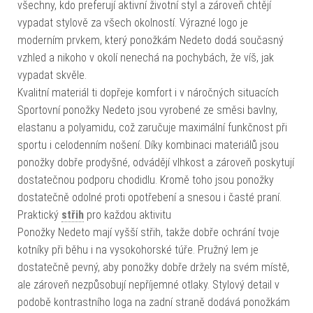
všechny, kdo preferují aktivní životní styl a zároveň chtějí
vypadat stylově za všech okolností. Výrazné logo je
moderním prvkem, který ponožkám Nedeto dodá současný
vzhled a nikoho v okolí nenechá na pochybách, že víš, jak
vypadat skvěle.
Kvalitní materiál ti dopřeje komfort i v náročných situacích
Sportovní ponožky Nedeto jsou vyrobené ze směsi bavlny,
elastanu a polyamidu, což zaručuje maximální funkčnost při
sportu i celodenním nošení. Díky kombinaci materiálů jsou
ponožky dobře prodyšné, odvádějí vlhkost a zároveň poskytují
dostatečnou podporu chodidlu. Kromě toho jsou ponožky
dostatečně odolné proti opotřebení a snesou i časté praní.
Praktický
střih
pro každou aktivitu
Ponožky Nedeto mají vyšší střih, takže dobře ochrání tvoje
kotníky při běhu i na vysokohorské túře. Pružný lem je
dostatečně pevný, aby ponožky dobře držely na svém místě,
ale zároveň nezpůsobují nepříjemné otlaky. Stylový detail v
podobě kontrastního loga na zadní straně dodává ponožkám