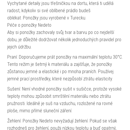
Vychytané detaily jsou třešničkou na dortu, která ti udělá
radost, kdykoliv si své oblíbené prádlo budeš
oblékat. Ponožky jsou vyrobené v Turecku.
Péče o ponožky Nedeto
Aby si ponožky zachovaly svůj tvar a barvu po co nejdelší
dobu, je důležité dodržovat několik jednoduchých pravidel pro
jejich údržbu.
Praní: Doporučujeme prát ponožky na maximální teplotu 30°C.
Tento režim je šetrný k materiálu a zajišťuje, že ponožky
zůstanou jemné a elastické i po mnoha praních. Používej
jemné prací prostředky, které nezpůsobí ztrátu elasticity.
Sušení: Není vhodné ponožky sušit v sušičce, protože vysoké
teploty mohou způsobit smrštění materiálu nebo ztrátu
pružnosti. Ideálně je suš na vzduchu, rozložené na rovné
ploše, mimo přímé sluneční záření.
Žehlení: Ponožky Nedeto nevyžadují žehlení. Pokud se však
rozhodneš pro žehlení, použij nízkou teplotu a buď opatrný,