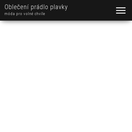
Oblečení prádlo plavky
móda pro volné chvíle