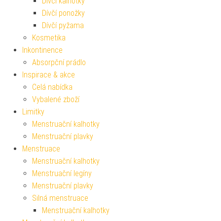
Dívčí kalhotky
Dívčí ponožky
Dívčí pyžama
Kosmetika
Inkontinence
Absorpční prádlo
Inspirace & akce
Celá nabídka
Vybalené zboží
Limitky
Menstruační kalhotky
Menstruační plavky
Menstruace
Menstruační kalhotky
Menstruační legíny
Menstruační plavky
Silná menstruace
Menstruační kalhotky