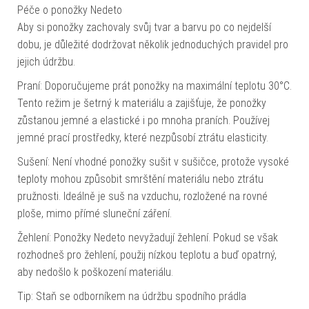
Péče o ponožky Nedeto
Aby si ponožky zachovaly svůj tvar a barvu po co nejdelší
dobu, je důležité dodržovat několik jednoduchých pravidel pro
jejich údržbu.
Praní: Doporučujeme prát ponožky na maximální teplotu 30°C.
Tento režim je šetrný k materiálu a zajišťuje, že ponožky
zůstanou jemné a elastické i po mnoha praních. Používej
jemné prací prostředky, které nezpůsobí ztrátu elasticity.
Sušení: Není vhodné ponožky sušit v sušičce, protože vysoké
teploty mohou způsobit smrštění materiálu nebo ztrátu
pružnosti. Ideálně je suš na vzduchu, rozložené na rovné
ploše, mimo přímé sluneční záření.
Žehlení: Ponožky Nedeto nevyžadují žehlení. Pokud se však
rozhodneš pro žehlení, použij nízkou teplotu a buď opatrný,
aby nedošlo k poškození materiálu.
Tip: Staň se odborníkem na údržbu spodního prádla