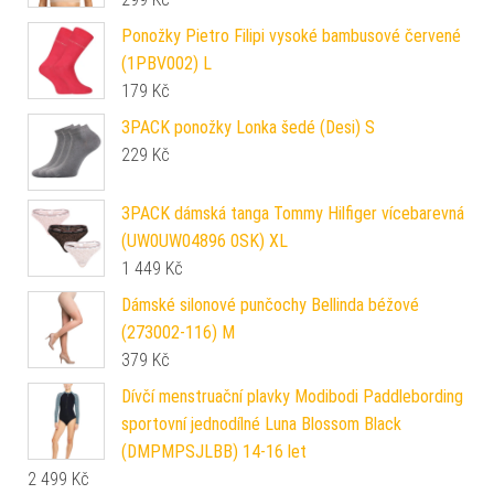
Ponožky Pietro Filipi vysoké bambusové červené
(1PBV002) L
179
Kč
3PACK ponožky Lonka šedé (Desi) S
229
Kč
3PACK dámská tanga Tommy Hilfiger vícebarevná
(UW0UW04896 0SK) XL
1 449
Kč
Dámské silonové punčochy Bellinda béžové
(273002-116) M
379
Kč
Dívčí menstruační plavky Modibodi Paddlebording
sportovní jednodílné Luna Blossom Black
(DMPMPSJLBB) 14-16 let
2 499
Kč