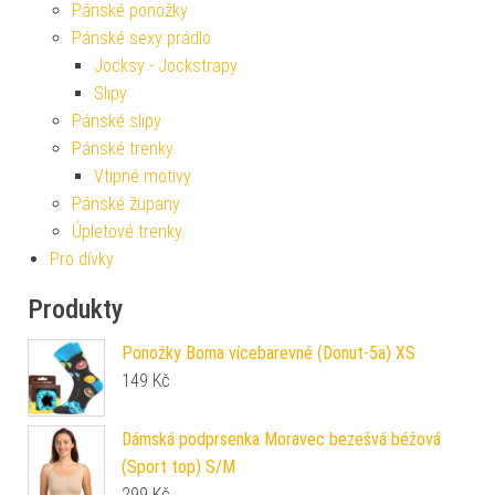
Pánské ponožky
Pánské sexy prádlo
Jocksy - Jockstrapy
Slipy
Pánské slipy
Pánské trenky
Vtipné motivy
Pánské župany
Úpletové trenky
Pro dívky
Produkty
Ponožky Boma vícebarevné (Donut-5a) XS
149
Kč
Dámská podprsenka Moravec bezešvá béžová
(Sport top) S/M
299
Kč