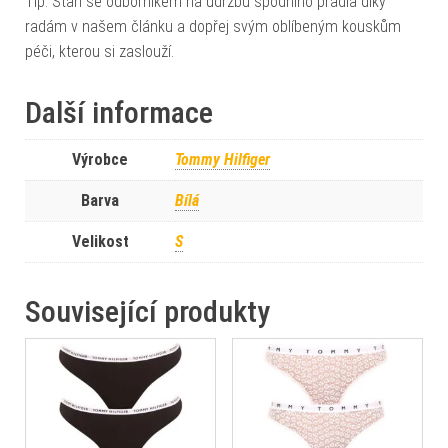
Tip: Staň se odborníkem na údržbu spodního prádla díky
radám v našem článku a dopřej svým oblíbeným kouskům
péči, kterou si zaslouží.
Další informace
Výrobce
Tommy Hilfiger
Barva
Bílá
Velikost
S
Související produkty