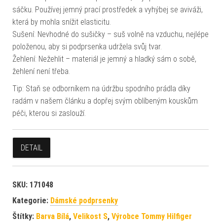
sáčku. Používej jemný prací prostředek a vyhýbej se aviváži,
která by mohla snížit elasticitu.
Sušení: Nevhodné do sušičky – suš volně na vzduchu, nejlépe
položenou, aby si podprsenka udržela svůj tvar.
Žehlení: Nežehlit – materiál je jemný a hladký sám o sobě,
žehlení není třeba.
Tip: Staň se odborníkem na údržbu spodního prádla díky
radám v našem článku a dopřej svým oblíbeným kouskům
péči, kterou si zaslouží.
DETAIL
SKU:
171048
Kategorie:
Dámské podprsenky
Štítky:
Barva Bílá
,
Velikost S
,
Výrobce Tommy Hilfiger