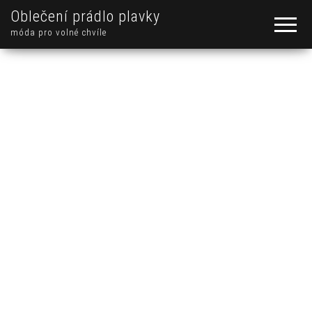
Oblečení prádlo plavky
móda pro volné chvíle