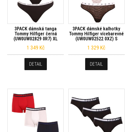
3PACK dámská tanga
3PACK dámské kalhotky
Tommy Hilfiger černá
Tommy Hilfiger vícebarevné
(UW0UW02829 0R7) XL
(UW0UW02522 0XZ) S
1 349
Kč
1 329
Kč
DETAIL
DETAIL