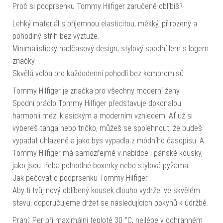
Proč si podprsenku Tommy Hilfiger zaručeně oblíbíš?
Lehký materiál s příjemnou elasticitou, měkký, přirozený a
pohodlný střih bez výztuže.
Minimalistický nadčasový design, stylový spodní lem s logem
značky.
Skvělá volba pro každodenní pohodlí bez kompromisů.
Tommy Hilfiger je značka pro všechny moderní ženy
Spodní prádlo Tommy Hilfiger představuje dokonalou
harmonii mezi klasickým a moderním vzhledem. Ať už si
vybereš tanga nebo tričko, můžeš se spolehnout, že budeš
vypadat uhlazeně a jako bys vypadla z módního časopisu. A
Tommy Hilfiger má samozřejmě v nabídce i pánské kousky,
jako jsou třeba pohodlné boxerky nebo stylová pyžama.
Jak pečovat o podprsenku Tommy Hilfiger
Aby ti tvůj nový oblíbený kousek dlouho vydržel ve skvělém
stavu, doporučujeme držet se následujících pokynů k údržbě.
Praní: Per při maximální teplotě 30 °C, nejlépe v ochranném