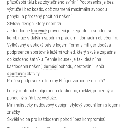
přizpůsobí tělu bez zbytečného svírání. Podprsenka je bez
výztuže i bez kostic, což znamená maximální svobodu
pohybu a přirozený pocit při nošení.
Stylový design, který neomrzí
Jednoduché
barevné
provedení je elegantní a snadno se
kombinuje s dalším spodním prádlem i domácím oblečením.
Vytkávaný elastický pás s logem Tommy Hilfiger dodává
podprsence sportovně-ležérní vzhled, který skvěle zapadne
do každého šatníku. Tenhle kousek je tak ideální na
každodenní nošení,
domácí
pohodu, cestování i lehčí
sportovní
aktivity.
Proč si podprsenku Tommy Hilfiger zaručeně oblíbíš?
Lehký materiál s příjemnou elasticitou, měkký, přirozený a
pohodlný střih bez výztuže.
Minimalistický nadčasový design, stylový spodní lem s logem
značky.
Skvělá volba pro každodenní pohodlí bez kompromisů.