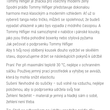
Tommy Hilfiger je značka pro všechny moderní ženy
Spodní prádlo Tommy Hilfiger představuje dokonalou
harmonii mezi klasickým a moderním vzhledem. Ať už si
vybereš tanga nebo tričko, můžeš se spolehnout, že budeš
vypadat uhlazeně a jako bys vypadla z módního časopisu. A
Tommy Hilfiger má samozřejmě v nabídce i pánské kousky,
jako jsou třeba pohodlné boxerky nebo stylová pyžama.
Jak pečovat o podprsenku Tommy Hilfiger
Aby ti tvůj nový oblíbený kousek dlouho vydržel ve skvělém
stavu, doporučujeme držet se následujících pokynů k údržbě.
Praní: Per při maximální teplotě 30 °C, nejlépe v ochranném
sáčku. Používej jemný prací prostředek a vyhýbej se aviváži,
která by mohla snížit elasticitu.
Sušení: Nevhodné do sušičky – suš volně na vzduchu, nejlépe
položenou, aby si podprsenka udržela svůj tvar.
Žehlení: Nežehlit – materiál je jemný a hladký sám o sobě,
žehlení není třeba.