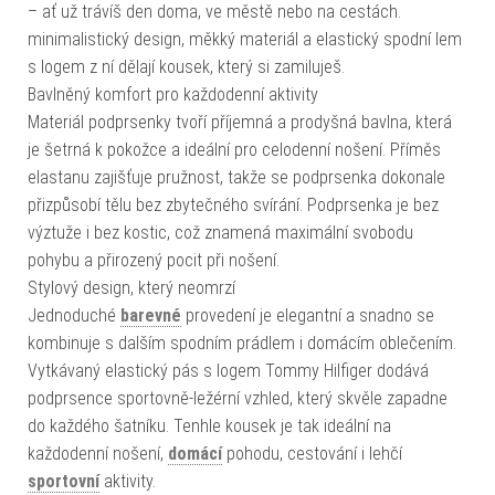
– ať už trávíš den doma, ve městě nebo na cestách.
minimalistický design, měkký materiál a elastický spodní lem
s logem z ní dělají kousek, který si zamiluješ.
Bavlněný komfort pro každodenní aktivity
Materiál podprsenky tvoří příjemná a prodyšná bavlna, která
je šetrná k pokožce a ideální pro celodenní nošení. Příměs
elastanu zajišťuje pružnost, takže se podprsenka dokonale
přizpůsobí tělu bez zbytečného svírání. Podprsenka je bez
výztuže i bez kostic, což znamená maximální svobodu
pohybu a přirozený pocit při nošení.
Stylový design, který neomrzí
Jednoduché
barevné
provedení je elegantní a snadno se
kombinuje s dalším spodním prádlem i domácím oblečením.
Vytkávaný elastický pás s logem Tommy Hilfiger dodává
podprsence sportovně-ležérní vzhled, který skvěle zapadne
do každého šatníku. Tenhle kousek je tak ideální na
každodenní nošení,
domácí
pohodu, cestování i lehčí
sportovní
aktivity.