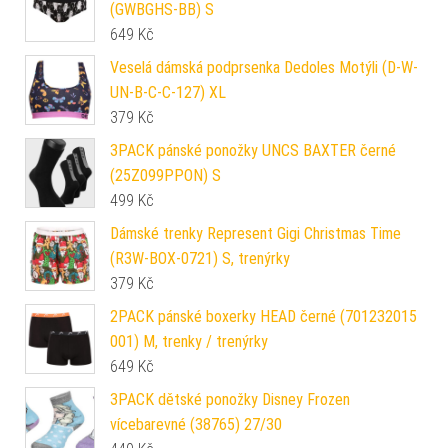
(GWBGHS-BB) S
649
Kč
Veselá dámská podprsenka Dedoles Motýli (D-W-
UN-B-C-C-127) XL
379
Kč
3PACK pánské ponožky UNCS BAXTER černé
(25Z099PPON) S
499
Kč
Dámské trenky Represent Gigi Christmas Time
(R3W-BOX-0721) S, trenýrky
379
Kč
2PACK pánské boxerky HEAD černé (701232015
001) M, trenky / trenýrky
649
Kč
3PACK dětské ponožky Disney Frozen
vícebarevné (38765) 27/30