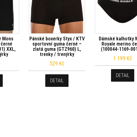
y Mons
Pánské boxerky Styx / KTV
Dámské kalhotky
 černé
sportovní guma černé –
Royale merino č
01) XXL,
zlatá guma (GTZ960) L,
(100044-1169-00
nýrky
trenky / trenýrky
1 199
Kč
č
529
Kč
DETAIL
DETAIL