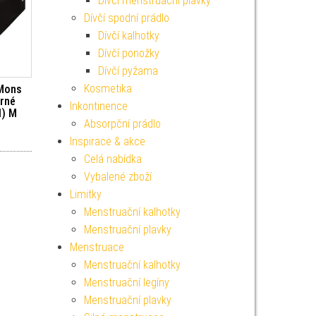
Dívčí menstruační plavky
Dívčí spodní prádlo
Dívčí kalhotky
Dívčí ponožky
Dívčí pyžama
Kosmetika
 Mons
erné
Inkontinence
1) M
Absorpční prádlo
Inspirace & akce
Celá nabídka
Vybalené zboží
Limitky
Menstruační kalhotky
Menstruační plavky
Menstruace
Menstruační kalhotky
Menstruační legíny
Menstruační plavky