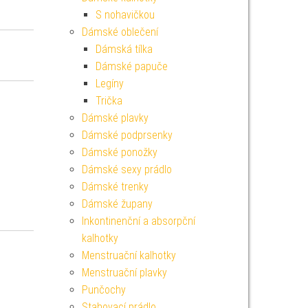
S nohavičkou
Dámské oblečení
Dámská tílka
Dámské papuče
Legíny
Trička
Dámské plavky
Dámské podprsenky
Dámské ponožky
Dámské sexy prádlo
Dámské trenky
Dámské župany
Inkontinenční a absorpční
kalhotky
Menstruační kalhotky
Menstruační plavky
Punčochy
Stahovací prádlo