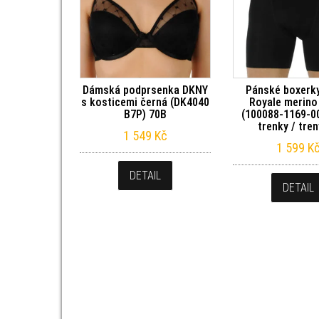
Dámská podprsenka DKNY
Pánské boxerk
s kosticemi černá (DK4040
Royale merino
B7P) 70B
(100088-1169-0
trenky / tre
1 549
Kč
1 599
K
DETAIL
DETAIL