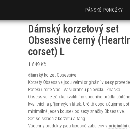
PÁNSKÉ PONOŽKY
Dámský korzetový set
Obsessive černý (Hearti
corset) L
1 649
Kč
dámský
korzet Obsessive
Korzety Obsessive jsou velmi originální v
sexy
proveden
Potěší určitě Vás i Vaši drahou polovičku. Značka
Obsessive je záruka kvalitního spodního prádla ušitého
kvalitních a příjemných látek. Určitě doporučujeme poří
minimálně jeden kousek od sexy značky Obsessive.
Set se skládá z korzetu a tang.
Všechny produkty jsou luxusně zabaleny v
originální
d