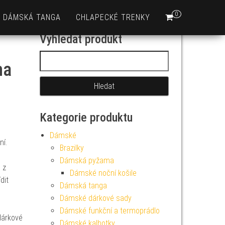
0
DÁMSKÁ TANGA
CHLAPECKÉ TRENKY
Vyhledat produkt
Vyhledávání
na
Kategorie produktu
Dámské
í.
Brazilky
Dámská pyžama
 z
Dámské noční košile
dit
Dámská tanga
Dámské dárkové sady
Dámské funkční a termoprádlo
árkové
Dámské kalhotky