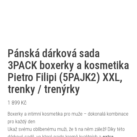
Pánská dárková sada
3PACK boxerky a kosmetika
Pietro Filipi (5PAJK2) XXL,
trenky / trenýrky
1 899
Kč
Boxerky a intimní kosmetika pro muže – dokonalá kombinace
pro každý den
Ukaž svému oblíbenému muži, že ti na něm záleží! Díky této
dárkové sadě, ve které najde kromě kvalitních a
extra