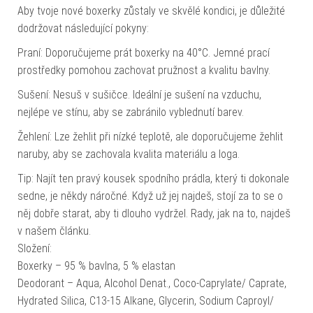
Aby tvoje nové boxerky zůstaly ve skvělé kondici, je důležité
dodržovat následující pokyny:
Praní: Doporučujeme prát boxerky na 40°C. Jemné prací
prostředky pomohou zachovat pružnost a kvalitu bavlny.
Sušení: Nesuš v sušičce. Ideální je sušení na vzduchu,
nejlépe ve stínu, aby se zabránilo vyblednutí barev.
Žehlení: Lze žehlit při nízké teplotě, ale doporučujeme žehlit
naruby, aby se zachovala kvalita materiálu a loga.
Tip: Najít ten pravý kousek spodního prádla, který ti dokonale
sedne, je někdy náročné. Když už jej najdeš, stojí za to se o
něj dobře starat, aby ti dlouho vydržel. Rady, jak na to, najdeš
v našem článku.
Složení:
Boxerky – 95 % bavlna, 5 % elastan
Deodorant – Aqua, Alcohol Denat., Coco-Caprylate/ Caprate,
Hydrated Silica, C13-15 Alkane, Glycerin, Sodium Caproyl/