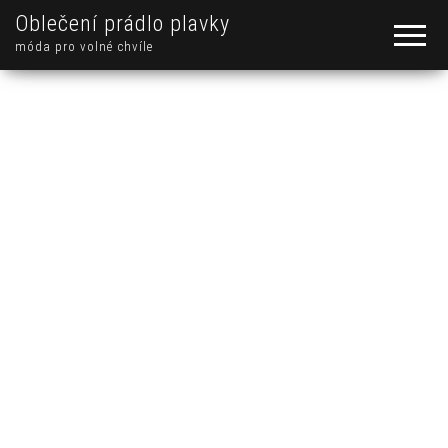
Oblečení prádlo plavky
móda pro volné chvíle