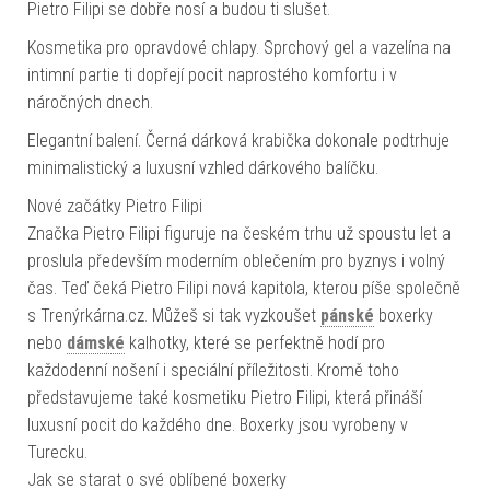
Pietro Filipi se dobře nosí a budou ti slušet.
Kosmetika pro opravdové chlapy. Sprchový gel a vazelína na
intimní partie ti dopřejí pocit naprostého komfortu i v
náročných dnech.
Elegantní balení. Černá dárková krabička dokonale podtrhuje
minimalistický a luxusní vzhled dárkového balíčku.
Nové začátky Pietro Filipi
Značka Pietro Filipi figuruje na českém trhu už spoustu let a
proslula především moderním oblečením pro byznys i volný
čas. Teď čeká Pietro Filipi nová kapitola, kterou píše společně
s Trenýrkárna.cz. Můžeš si tak vyzkoušet
pánské
boxerky
nebo
dámské
kalhotky, které se perfektně hodí pro
každodenní nošení i speciální příležitosti. Kromě toho
představujeme také kosmetiku Pietro Filipi, která přináší
luxusní pocit do každého dne. Boxerky jsou vyrobeny v
Turecku.
Jak se starat o své oblíbené boxerky