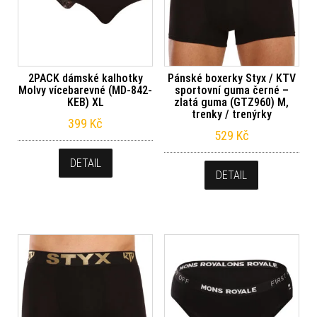
2PACK dámské kalhotky
Pánské boxerky Styx / KTV
Molvy vícebarevné (MD-842-
sportovní guma černé –
KEB) XL
zlatá guma (GTZ960) M,
trenky / trenýrky
399
Kč
529
Kč
DETAIL
DETAIL