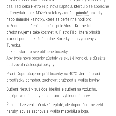
čas. Teď čeká Pietro Filipi nová kapitola, kterou píše společně
s Trenýrkárna.cz. Můžeš si tak vyzkoušet
pánské
boxerky
nebo
dámské
kalhotky, které se perfektně hodí pro
každodenní nošení i speciální příležitosti. Kromě toho
představujeme také kosmetiku Pietro Filipi, která přináší
luxusní pocit do každého dne. Boxerky jsou vyrobeny v
Turecku.
Jak se starat o své oblíbené boxerky
Aby tvoje nové boxerky zůstaly ve skvělé kondici, je důležité
dodržovat následující pokyny:
Praní: Doporučujeme prát boxerky na 40°C. Jemné prací
prostředky pomohou zachovat pružnost a kvalitu bavlny.
Sušení: Nesuš v sušičce. Ideální je sušení na vzduchu,
nejlépe ve stínu, aby se zabránilo vyblednutí barev.
Žehlení: Lze žehlit při nízké teplotě, ale doporučujeme žehlit
naruby, aby se zachovala kvalita materiálu a loga.