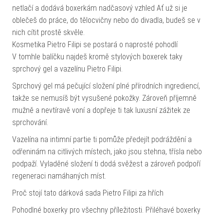
netlačí a dodává boxerkám nadčasový vzhled Ať už si je
oblečeš do práce, do tělocvičny nebo do divadla, budeš se v
nich cítit prostě skvěle.
Kosmetika Pietro Filipi se postará o naprosté pohodlí
V tomhle balíčku najdeš kromě stylových boxerek taky
sprchový gel a vazelínu Pietro Filipi.
Sprchový gel má pečující složení plné přírodních ingrediencí,
takže se nemusíš být vysušené pokožky. Zároveň příjemně
mužně a nevtíravě voní a dopřeje ti tak luxusní zážitek ze
sprchování.
Vazelína na intimní partie ti pomůže předejít podráždění a
odřeninám na citlivých místech, jako jsou stehna, třísla nebo
podpaží. Vyladěné složení ti dodá svěžest a zároveň podpoří
regeneraci namáhaných míst.
Proč stojí tato dárková sada Pietro Filipi za hřích
Pohodlné boxerky pro všechny příležitosti. Přiléhavé boxerky