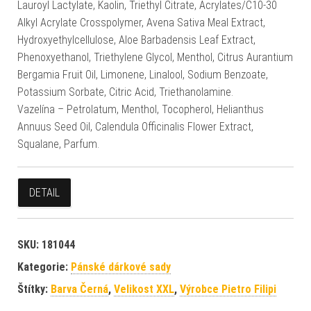
Lauroyl Lactylate, Kaolin, Triethyl Citrate, Acrylates/C10-30
Alkyl Acrylate Crosspolymer, Avena Sativa Meal Extract,
Hydroxyethylcellulose, Aloe Barbadensis Leaf Extract,
Phenoxyethanol, Triethylene Glycol, Menthol, Citrus Aurantium
Bergamia Fruit Oil, Limonene, Linalool, Sodium Benzoate,
Potassium Sorbate, Citric Acid, Triethanolamine.
Vazelína – Petrolatum, Menthol, Tocopherol, Helianthus
Annuus Seed Oil, Calendula Officinalis Flower Extract,
Squalane, Parfum.
DETAIL
SKU:
181044
Kategorie:
Pánské dárkové sady
Štítky:
Barva Černá
,
Velikost XXL
,
Výrobce Pietro Filipi