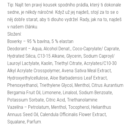
Tip: Najít ten pravý kousek spodního prádla, který ti dokonale
sedne, je někdy náročné. Když už jej najdeš, stojí za to se o
něj dobře starat, aby ti dlouho vydržel. Rady, jak na to, najdeš
v našem článku.
Složení:
Boxerky – 95 % bavlna, 5 % elastan
Deodorant – Aqua, Alcohol Denat., Coco-Caprylate/ Caprate,
Hydrated Silica, C13-15 Alkane, Glycerin, Sodium Caproyl/
Lauroyl Lactylate, Kaolin, Triethyl Citrate, Acrylates/C10-30
Alkyl Acrylate Crosspolymer, Avena Sativa Meal Extract,
Hydroxyethylcellulose, Aloe Barbadensis Leaf Extract,
Phenoxyethanol, Triethylene Glycol, Menthol, Citrus Aurantium
Bergamia Fruit Oil, Limonene, Linalool, Sodium Benzoate,
Potassium Sorbate, Citric Acid, Triethanolamine.
Vazelína – Petrolatum, Menthol, Tocopherol, Helianthus
Annuus Seed Oil, Calendula Officinalis Flower Extract,
Squalane, Parfum.