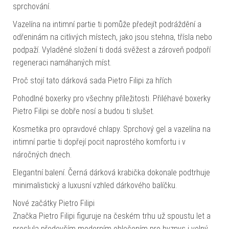
sprchování.
Vazelína na intimní partie ti pomůže předejít podráždění a
odřeninám na citlivých místech, jako jsou stehna, třísla nebo
podpaží. Vyladěné složení ti dodá svěžest a zároveň podpoří
regeneraci namáhaných míst.
Proč stojí tato dárková sada Pietro Filipi za hřích
Pohodlné boxerky pro všechny příležitosti. Přiléhavé boxerky
Pietro Filipi se dobře nosí a budou ti slušet.
Kosmetika pro opravdové chlapy. Sprchový gel a vazelína na
intimní partie ti dopřejí pocit naprostého komfortu i v
náročných dnech.
Elegantní balení. Černá dárková krabička dokonale podtrhuje
minimalistický a luxusní vzhled dárkového balíčku.
Nové začátky Pietro Filipi
Značka Pietro Filipi figuruje na českém trhu už spoustu let a
proslula především moderním oblečením pro byznys i volný