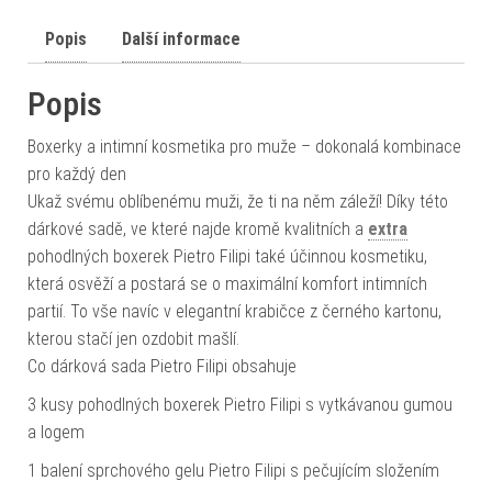
Popis
Další informace
Popis
Boxerky a intimní kosmetika pro muže – dokonalá kombinace
pro každý den
Ukaž svému oblíbenému muži, že ti na něm záleží! Díky této
dárkové sadě, ve které najde kromě kvalitních a
extra
pohodlných boxerek Pietro Filipi také účinnou kosmetiku,
která osvěží a postará se o maximální komfort intimních
partií. To vše navíc v elegantní krabičce z černého kartonu,
kterou stačí jen ozdobit mašlí.
Co dárková sada Pietro Filipi obsahuje
3 kusy pohodlných boxerek Pietro Filipi s vytkávanou gumou
a logem
1 balení sprchového gelu Pietro Filipi s pečujícím složením