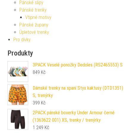
Pánské slipy
Pánské trenky
Vtipné motivy
Pánské župany
Úpletové trenky
Pro dívky
Produkty
3PACK Veselé ponožky Dedoles (RS2465553) S
849
Kč
Dámské trenky na spaní Styx kaktusy (DTD1351)
S, trenýrky
399
Kč
2PACK pánské boxerky Under Armour černé
(1363622 001) XS, trenky / trenýrky
1 249
Kč