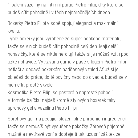
1 balení vazelíny na intimní partie Pietro Filipi, díky které se
budeš cítit pohodlně i v těch nejnáročnějších dnech
Boxerky Pietro Filipi v sobě spojují eleganci a maximální
kvalitu
Tyhle boxerky jsou vyrobené ze super hebkého materiálu,
takže se v nich budeš cítit pohodlně celý den. Mají delší
nohavičky, které se nikde nerolují, takže si je můžeš vzít i pod
úzké nohavice. Vytkávaná guma v pase s logem Pietro Filipi
netlačí a dodává boxerkám nadčasový vzhled Ať už si je
oblečeš do práce, do tělocvičny nebo do divadla, budeš se v
nich cítit prostě skvěle.
Kosmetika Pietro Filipi se postará o naprosté pohodlí
V tomhle balíčku najdeš kromě stylových boxerek taky
sprchový gel a vazelínu Pietro Filipi.
Sprchový gel má pečující složení plné přírodních ingrediencí,
takže se nemusíš být vysušené pokožky. Zároveň příjemně
mužně a nevtíravě voní a dopřeje ti tak luxusní zážitek ze