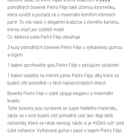
pohodlných boxerek Pietro Filipi také účinnou kosmetiku,
která osvěží a postará se o maximální komfort intimních
partií. To vše navíc v elegantní krabičce z černého kartonu,
kterou stačí jen ozdobit mašlí.
Co dárková sada Pietro Filipi obsahuje
3 kusy pohodlných boxerek Pietro Filipi s vytkávanou gumou
a logem
1 balení sprchového gelu Pietro Filipi s pečujícím složením
1 balení vazelíny na intimní partie Pietro Filipi, díky které se
budeš cítit pohodlně i v těch nejnáročnějších dnech
Boxerky Pietro Filipi v sobě spojují eleganci a maximální
kvalitu
Tyhle boxerky jsou vyrobené ze super hebkého materiálu,
takže se v nich budeš cítit pohodlně celý den. Mají delší
nohavičky, které se nikde nerolují, takže si je můžeš vzít i pod
úzké nohavice. Vytkávaná guma v pase s logem Pietro Filipi