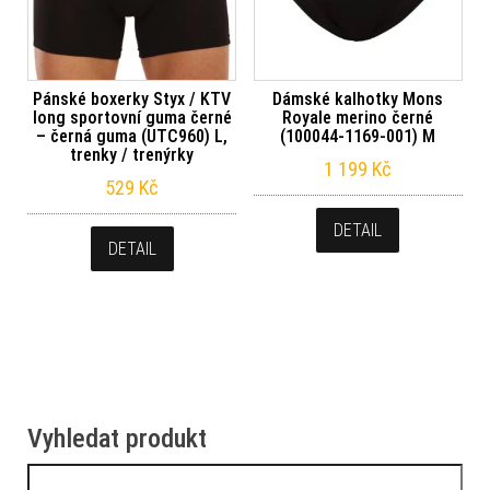
Pánské boxerky Styx / KTV
Dámské kalhotky Mons
long sportovní guma černé
Royale merino černé
– černá guma (UTC960) L,
(100044-1169-001) M
trenky / trenýrky
1 199
Kč
529
Kč
DETAIL
DETAIL
Vyhledat produkt
Vyhledávání