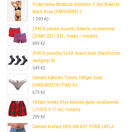
Podprsenka Modibodi Intimates V Day Bralette
Black Rose (PMIVDBBR) S
1 099
Kč
2PACK pánské boxerky Atlantic vícebarevné
(2GMH-021) XXL, trenky / trenýrky
899
Kč
3PACK ponožky VoXX tmavě šedé (Barefootan-
darkgrey) M
549
Kč
Dámské kalhotky Tommy Hilfiger šedé
(UW0UW02193 P4A) XS
679
Kč
Dětské trenky Styx klasická guma vícebarevné
(J1003) 9-11 let, trenýrky
299
Kč
Dámské kraťasy 69SLAM KOY POND LAYLA