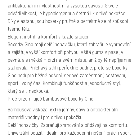
antibakteriálními vlastnostmi a vysokou savostí. Skvěle
odvádí vlhkost, je hypoalergenní a šetrná i k citlivé pokožce.
Díky elastanu jsou boxerky pružné a perfektně se přizpůsobí
tvému tělu.
Elegantní střih a komfort v každé situaci
Boxerky Gino mají delší nohavičku, která zabraňuje vyhrnování
a zajišťuje vyšší komfort při pohybu. Všitá guma v pase je
pevná, ale měkká – drží na svém místě, aniž by tě nepříjemně
stahovala. Přiléhavý střih perfektně padne, proto se boxerky
Gino hodí pro běžné nošení, sedavé zaměstnání, cestování,
sport i volný čas. Kombinují funkčnost a jednoduchý styl,
který se ti neokouká.
Proč si zamiluješ bambusové boxerky Gino
Bambusová viskóza:
extra
jemný, savý a antibakteriální
materiál vhodný i pro citlivou pokožku.
Delší nohavičky: Zabraňují shrnování a přidávají na komfortu.
Univerzální použití: Ideální pro každodenní nošení, práci i sport