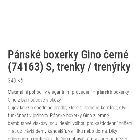
Pánské boxerky Gino černé
(74163) S, trenky / trenýrky
349
Kč
Maximální pohodlí v elegantním provedení –
pánské
boxerky
Gino z bambusové viskózy
Objev kouzlo spodního prádla, které ti nabídne komfort, styl i
funkčnost v jednom. Pánské boxerky Gino z jemné
bambusové viskózy jsou ideální volbou pro každodenní nošení
– ať už trávíš den v kanceláři, ve fitku nebo doma. Díky
příjemnému materiálu, delším nohavičkám a všité gumě se