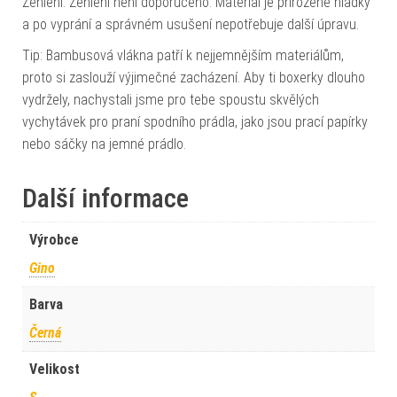
Žehlení: Žehlení není doporučeno. Materiál je přirozeně hladký
a po vyprání a správném usušení nepotřebuje další úpravu.
Tip: Bambusová vlákna patří k nejjemnějším materiálům,
proto si zaslouží výjimečné zacházení. Aby ti boxerky dlouho
vydržely, nachystali jsme pro tebe spoustu skvělých
vychytávek pro praní spodního prádla, jako jsou prací papírky
nebo sáčky na jemné prádlo.
Další informace
Výrobce
Gino
Barva
Černá
Velikost