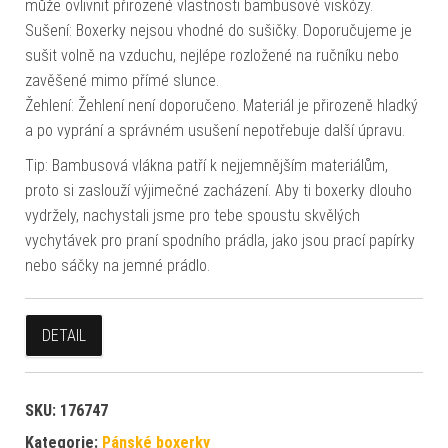
může ovlivnit přirozené vlastnosti bambusové viskózy.
Sušení: Boxerky nejsou vhodné do sušičky. Doporučujeme je
sušit volně na vzduchu, nejlépe rozložené na ručníku nebo
zavěšené mimo přímé slunce.
Žehlení: Žehlení není doporučeno. Materiál je přirozeně hladký
a po vyprání a správném usušení nepotřebuje další úpravu.
Tip: Bambusová vlákna patří k nejjemnějším materiálům,
proto si zaslouží výjimečné zacházení. Aby ti boxerky dlouho
vydržely, nachystali jsme pro tebe spoustu skvělých
vychytávek pro praní spodního prádla, jako jsou prací papírky
nebo sáčky na jemné prádlo.
DETAIL
SKU:
176747
Kategorie:
Pánské boxerky