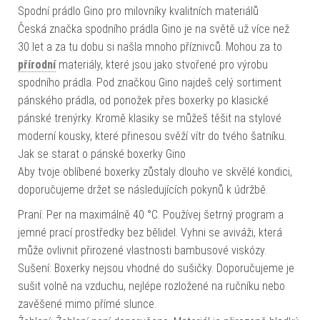
Spodní prádlo Gino pro milovníky kvalitních materiálů
Česká značka spodního prádla Gino je na světě už více než
30 let a za tu dobu si našla mnoho příznivců. Mohou za to
přírodní
materiály, které jsou jako stvořené pro výrobu
spodního prádla. Pod značkou Gino najdeš celý sortiment
pánského prádla, od ponožek přes boxerky po klasické
pánské trenýrky. Kromě klasiky se můžeš těšit na stylové
moderní kousky, které přinesou svěží vítr do tvého šatníku.
Jak se starat o pánské boxerky Gino
Aby tvoje oblíbené boxerky zůstaly dlouho ve skvělé kondici,
doporučujeme držet se následujících pokynů k údržbě.
Praní: Per na maximálně 40 °C. Používej šetrný program a
jemné prací prostředky bez bělidel. Vyhni se aviváži, která
může ovlivnit přirozené vlastnosti bambusové viskózy.
Sušení: Boxerky nejsou vhodné do sušičky. Doporučujeme je
sušit volně na vzduchu, nejlépe rozložené na ručníku nebo
zavěšené mimo přímé slunce.