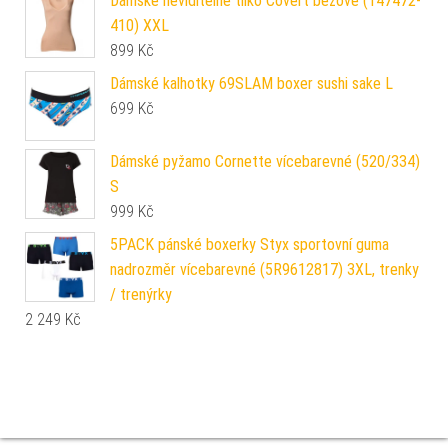
Dámské neviditelné tílko Covert béžové (147472-
410) XXL
899
Kč
Dámské kalhotky 69SLAM boxer sushi sake L
699
Kč
Dámské pyžamo Cornette vícebarevné (520/334)
S
999
Kč
5PACK pánské boxerky Styx sportovní guma
nadrozměr vícebarevné (5R9612817) 3XL, trenky
/ trenýrky
2 249
Kč