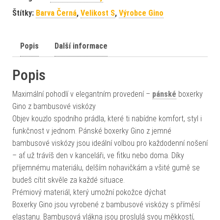
Štítky:
Barva Černá
,
Velikost S
,
Výrobce Gino
Popis
Další informace
Popis
Maximální pohodlí v elegantním provedení –
pánské
boxerky
Gino z bambusové viskózy
Objev kouzlo spodního prádla, které ti nabídne komfort, styl i
funkčnost v jednom. Pánské boxerky Gino z jemné
bambusové viskózy jsou ideální volbou pro každodenní nošení
– ať už trávíš den v kanceláři, ve fitku nebo doma. Díky
příjemnému materiálu, delším nohavičkám a všité gumě se
budeš cítit skvěle za každé situace.
Prémiový materiál, který umožní pokožce dýchat
Boxerky Gino jsou vyrobené z bambusové viskózy s příměsí
elastanu. Bambusová vlákna jsou proslulá svou měkkostí,