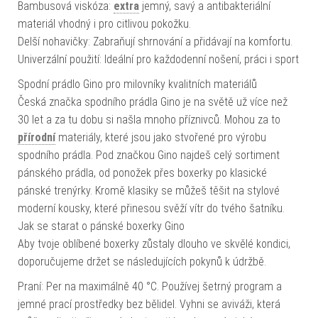
Bambusová viskóza:
extra
jemný, savý a antibakteriální
materiál vhodný i pro citlivou pokožku.
Delší nohavičky: Zabraňují shrnování a přidávají na komfortu.
Univerzální použití: Ideální pro každodenní nošení, práci i sport
Spodní prádlo Gino pro milovníky kvalitních materiálů
Česká značka spodního prádla Gino je na světě už více než
30 let a za tu dobu si našla mnoho příznivců. Mohou za to
přírodní
materiály, které jsou jako stvořené pro výrobu
spodního prádla. Pod značkou Gino najdeš celý sortiment
pánského prádla, od ponožek přes boxerky po klasické
pánské trenýrky. Kromě klasiky se můžeš těšit na stylové
moderní kousky, které přinesou svěží vítr do tvého šatníku.
Jak se starat o pánské boxerky Gino
Aby tvoje oblíbené boxerky zůstaly dlouho ve skvělé kondici,
doporučujeme držet se následujících pokynů k údržbě.
Praní: Per na maximálně 40 °C. Používej šetrný program a
jemné prací prostředky bez bělidel. Vyhni se aviváži, která