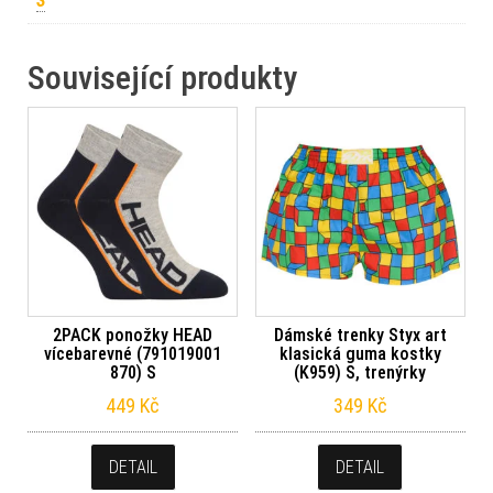
S
Související produkty
2PACK ponožky HEAD
Dámské trenky Styx art
vícebarevné (791019001
klasická guma kostky
870) S
(K959) S, trenýrky
449
Kč
349
Kč
DETAIL
DETAIL