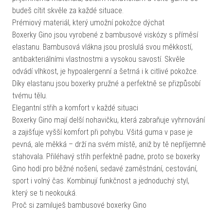
budeš cítit skvěle za každé situace.
Prémiový materiál, který umožní pokožce dýchat
Boxerky Gino jsou vyrobené z bambusové viskózy s příměsí
elastanu. Bambusová vlákna jsou proslulá svou měkkostí,
antibakteriálními vlastnostmi a vysokou savostí. Skvěle
odvádí vlhkost, je hypoalergenní a šetrná i k citlivé pokožce.
Díky elastanu jsou boxerky pružné a perfektně se přizpůsobí
tvému tělu.
Elegantní střih a komfort v každé situaci
Boxerky Gino mají delší nohavičku, která zabraňuje vyhrnování
a zajišťuje vyšší komfort při pohybu. Všitá guma v pase je
pevná, ale měkká – drží na svém místě, aniž by tě nepříjemně
stahovala. Přiléhavý střih perfektně padne, proto se boxerky
Gino hodí pro běžné nošení, sedavé zaměstnání, cestování,
sport i volný čas. Kombinují funkčnost a jednoduchý styl,
který se ti neokouká.
Proč si zamiluješ bambusové boxerky Gino