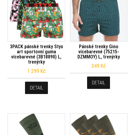
3PACK pánské trenky Styx
Pánské trenky Gino
art sportovní guma
vícebarevné (75215-
vícebarevné (3B18890) L,
DZMMOY) L, trenýrky
trenýrky
349
Kč
1 299
Kč
DETAIL
DETAIL