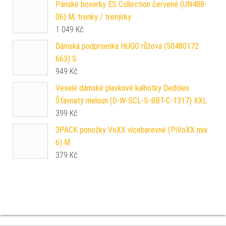
Pánské boxerky ES Collection červené (UN488-
06) M, trenky / trenýrky
1 049
Kč
Dámská podprsenka HUGO růžová (50480172
663) S
949
Kč
Veselé dámské plavkové kalhotky Dedoles
Šťavnatý meloun (D-W-SCL-S-BBT-C-1317) XXL
399
Kč
3PACK ponožky VoXX vícebarevné (PiVoXX mix
6) M
379
Kč