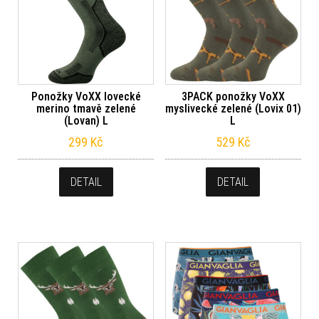
Ponožky VoXX lovecké
3PACK ponožky VoXX
merino tmavě zelené
myslivecké zelené (Lovix 01)
(Lovan) L
L
299
Kč
529
Kč
DETAIL
DETAIL