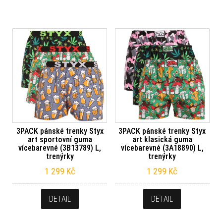
3PACK pánské trenky Styx
3PACK pánské trenky Styx
art sportovní guma
art klasická guma
vícebarevné (3B13789) L,
vícebarevné (3A18890) L,
trenýrky
trenýrky
1 299
Kč
1 299
Kč
DETAIL
DETAIL