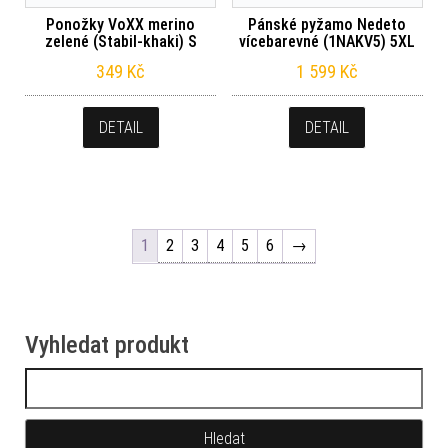
Ponožky VoXX merino
Pánské pyžamo Nedeto
zelené (Stabil-khaki) S
vícebarevné (1NAKV5) 5XL
349
Kč
1 599
Kč
DETAIL
DETAIL
1
2
3
4
5
6
→
Vyhledat produkt
Vyhledávání