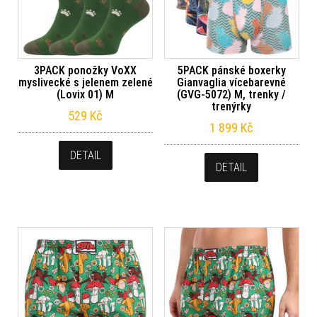
3PACK ponožky VoXX
5PACK pánské boxerky
myslivecké s jelenem zelené
Gianvaglia vícebarevné
(Lovix 01) M
(GVG-5072) M, trenky /
trenýrky
529
Kč
1 899
Kč
DETAIL
DETAIL