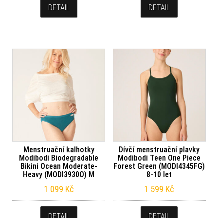
DETAIL
DETAIL
Menstruační kalhotky
Dívčí menstruační plavky
Modibodi Biodegradable
Modibodi Teen One Piece
Bikini Ocean Moderate-
Forest Green (MODI4345FG)
Heavy (MODI3930O) M
8-10 let
1 099
Kč
1 599
Kč
DETAIL
DETAIL