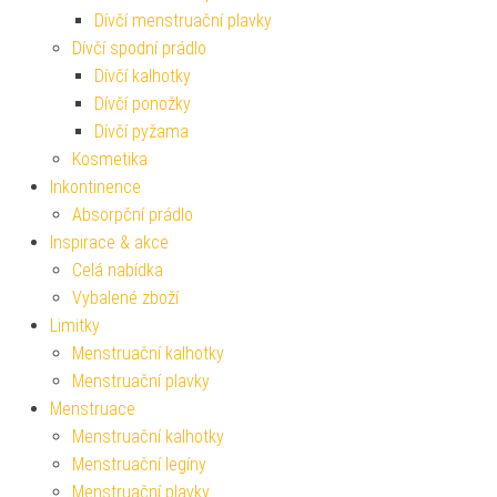
Dívčí menstruační plavky
Dívčí spodní prádlo
Dívčí kalhotky
Dívčí ponožky
Dívčí pyžama
Kosmetika
Inkontinence
Absorpční prádlo
Inspirace & akce
Celá nabídka
Vybalené zboží
Limitky
Menstruační kalhotky
Menstruační plavky
Menstruace
Menstruační kalhotky
Menstruační legíny
Menstruační plavky