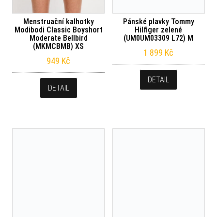
Menstruační kalhotky
Pánské plavky Tommy
Modibodi Classic Boyshort
Hilfiger zelené
Moderate Bellbird
(UM0UM03309 L72) M
(MKMCBMB) XS
1 899
Kč
949
Kč
DETAIL
DETAIL