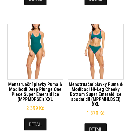
Menstruační plavky Puma &
Menstruační plavky Puma &
Modibodi Deep Plunge One
Modibodi Hi-Leg Cheeky
Piece Super Emerald Ice
Bottom Super Emerald Ice
(MPPMDPSEI) XXL
spodní díl (MPPMHLBSEI)
XXL
2 399
Kč
1 379
Kč
DETAIL
DETAIL