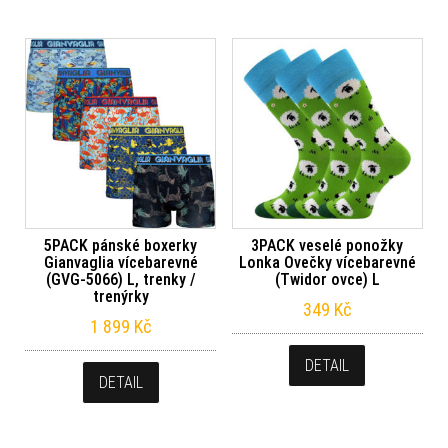
5PACK pánské boxerky
3PACK veselé ponožky
Gianvaglia vícebarevné
Lonka Ovečky vícebarevné
(GVG-5066) L, trenky /
(Twidor ovce) L
trenýrky
349
Kč
1 899
Kč
DETAIL
DETAIL