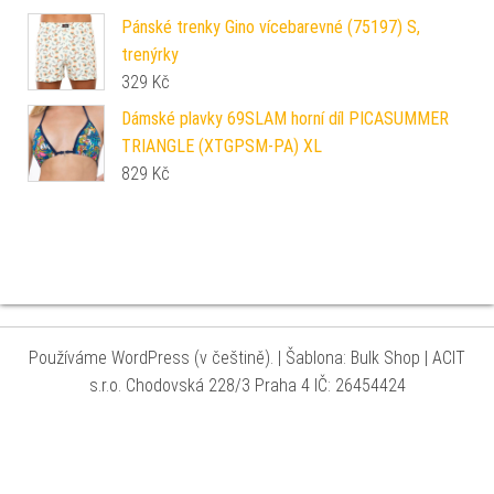
Pánské trenky Gino vícebarevné (75197) S,
trenýrky
329
Kč
Dámské plavky 69SLAM horní díl PICASUMMER
TRIANGLE (XTGPSM-PA) XL
829
Kč
Používáme WordPress (v češtině).
|
Šablona: Bulk Shop
| ACIT
s.r.o. Chodovská 228/3 Praha 4 IČ: 26454424