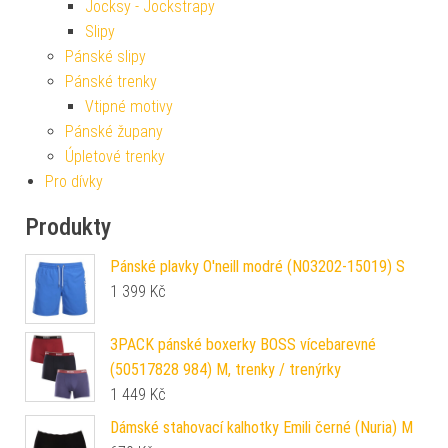
Jocksy - Jockstrapy
Slipy
Pánské slipy
Pánské trenky
Vtipné motivy
Pánské župany
Úpletové trenky
Pro dívky
Produkty
Pánské plavky O'neill modré (N03202-15019) S
1 399
Kč
3PACK pánské boxerky BOSS vícebarevné
(50517828 984) M, trenky / trenýrky
1 449
Kč
Dámské stahovací kalhotky Emili černé (Nuria) M