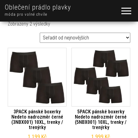
Oblečení prádlo plavky
móda pro volné chvíle
Seřazeno od nejnovějších
Zobrazeny 2 výsledky
3PACK pánské boxerky
5PACK pánské boxerky
Nedeto nadrozměr černé
Nedeto nadrozměr černé
(3NBX001) 10XL, trenky /
(5NBX001) 10XL, trenky /
trenýrky
trenýrky
1 199
Kč
1 999
Kč