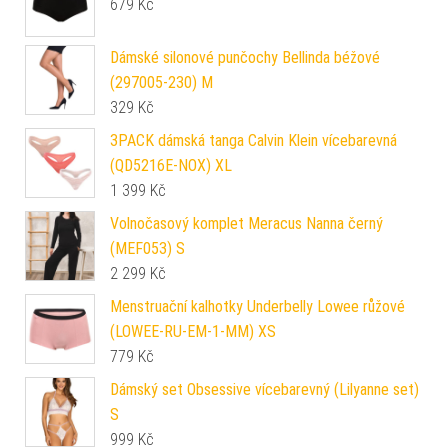
679
Kč
Dámské silonové punčochy Bellinda béžové
(297005-230) M
329
Kč
3PACK dámská tanga Calvin Klein vícebarevná
(QD5216E-NOX) XL
1 399
Kč
Volnočasový komplet Meracus Nanna černý
(MEF053) S
2 299
Kč
Menstruační kalhotky Underbelly Lowee růžové
(LOWEE-RU-EM-1-MM) XS
779
Kč
Dámský set Obsessive vícebarevný (Lilyanne set)
S
999
Kč