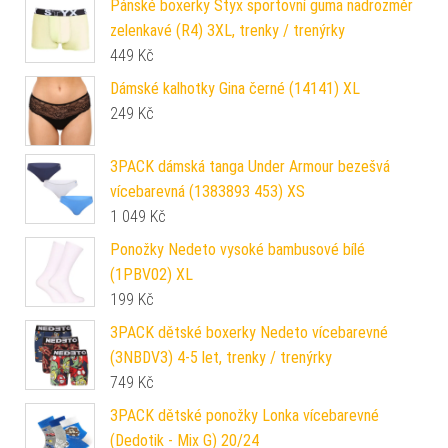
Pánské boxerky Styx sportovní guma nadrozměr
zelenkavé (R4) 3XL, trenky / trenýrky
449
Kč
Dámské kalhotky Gina černé (14141) XL
249
Kč
3PACK dámská tanga Under Armour bezešvá
vícebarevná (1383893 453) XS
1 049
Kč
Ponožky Nedeto vysoké bambusové bílé
(1PBV02) XL
199
Kč
3PACK dětské boxerky Nedeto vícebarevné
(3NBDV3) 4-5 let, trenky / trenýrky
749
Kč
3PACK dětské ponožky Lonka vícebarevné
(Dedotik - Mix G) 20/24