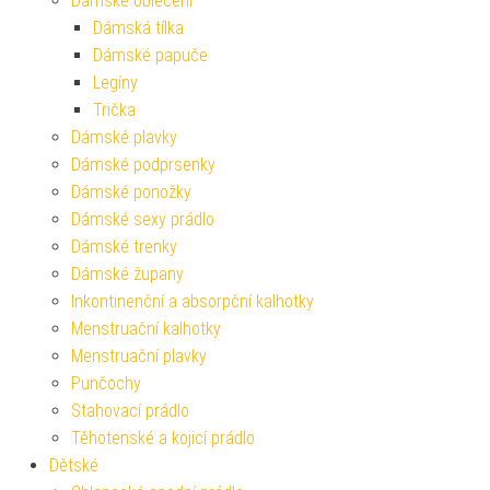
Dámské oblečení
Dámská tílka
Dámské papuče
Legíny
Trička
Dámské plavky
Dámské podprsenky
Dámské ponožky
Dámské sexy prádlo
Dámské trenky
Dámské župany
Inkontinenční a absorpční kalhotky
Menstruační kalhotky
Menstruační plavky
Punčochy
Stahovací prádlo
Těhotenské a kojicí prádlo
Dětské