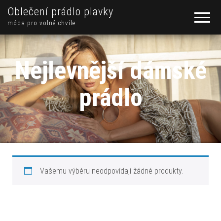
Oblečení prádlo plavky
móda pro volné chvíle
Nejlevnější dámské
prádlo
Vašemu výběru neodpovídají žádné produkty.