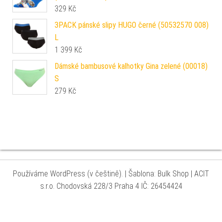
329
Kč
3PACK pánské slipy HUGO černé (50532570 008)
L
1 399
Kč
Dámské bambusové kalhotky Gina zelené (00018)
S
279
Kč
Používáme WordPress (v češtině).
|
Šablona: Bulk Shop
| ACIT
s.r.o. Chodovská 228/3 Praha 4 IČ: 26454424