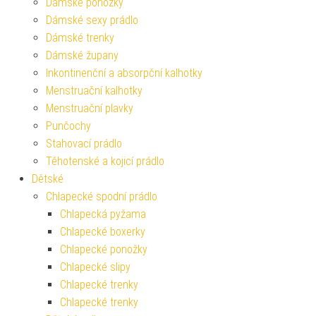
Dámské ponožky
Dámské sexy prádlo
Dámské trenky
Dámské župany
Inkontinenční a absorpční kalhotky
Menstruační kalhotky
Menstruační plavky
Punčochy
Stahovací prádlo
Těhotenské a kojicí prádlo
Dětské
Chlapecké spodní prádlo
Chlapecká pyžama
Chlapecké boxerky
Chlapecké ponožky
Chlapecké slipy
Chlapecké trenky
Chlapecké trenky