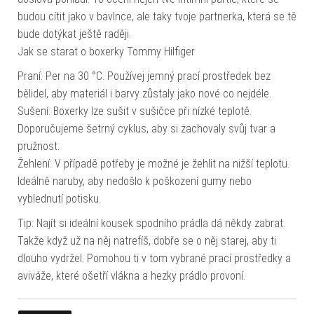
budou cítit jako v bavlnce, ale taky tvoje partnerka, která se tě
bude dotýkat ještě raději.
Jak se starat o boxerky Tommy Hilfiger
Praní: Per na 30 °C. Používej jemný prací prostředek bez
bělidel, aby materiál i barvy zůstaly jako nové co nejdéle.
Sušení: Boxerky lze sušit v sušičce při nízké teplotě.
Doporučujeme šetrný cyklus, aby si zachovaly svůj tvar a
pružnost.
Žehlení: V případě potřeby je možné je žehlit na nižší teplotu.
Ideálně naruby, aby nedošlo k poškození gumy nebo
vyblednutí potisku.
Tip: Najít si ideální kousek spodního prádla dá někdy zabrat.
Takže když už na něj natrefíš, dobře se o něj starej, aby ti
dlouho vydržel. Pomohou ti v tom vybrané prací prostředky a
aviváže, které ošetří vlákna a hezky prádlo provoní.