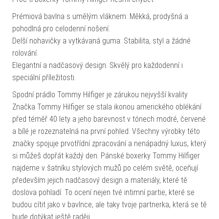
Prémiová bavlna s umělým vláknem: Měkká, prodyšná a
pohodlná pro celodenní nošení.
Delší nohavičky a vytkávaná guma: Stabilita, styl a žádné
rolování.
Elegantní a nadčasový design: Skvělý pro každodenní i
speciální příležitosti.
Spodní prádlo Tommy Hilfiger je zárukou nejvyšší kvality
Značka Tommy Hilfiger se stala ikonou amerického oblékání
před téměř 40 lety a jeho barevnost v tónech modré, červené
a bílé je rozeznatelná na první pohled. Všechny výrobky této
značky spojuje prvotřídní zpracování a nenápadný luxus, který
si můžeš dopřát každý den. Pánské boxerky Tommy Hilfiger
najdeme v šatníku stylových mužů po celém světě, oceňují
především jejich nadčasový design a materiály, které tě
doslova pohladí. To ocení nejen tvé intimní partie, které se
budou cítit jako v bavlnce, ale taky tvoje partnerka, která se tě
bude dotýkat ještě raději.