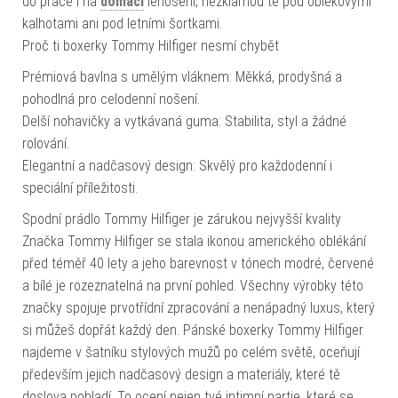
do práce i na
domácí
lenošení, nezklamou tě pod oblekovými
kalhotami ani pod letními šortkami.
Proč ti boxerky Tommy Hilfiger nesmí chybět
Prémiová bavlna s umělým vláknem: Měkká, prodyšná a
pohodlná pro celodenní nošení.
Delší nohavičky a vytkávaná guma: Stabilita, styl a žádné
rolování.
Elegantní a nadčasový design: Skvělý pro každodenní i
speciální příležitosti.
Spodní prádlo Tommy Hilfiger je zárukou nejvyšší kvality
Značka Tommy Hilfiger se stala ikonou amerického oblékání
před téměř 40 lety a jeho barevnost v tónech modré, červené
a bílé je rozeznatelná na první pohled. Všechny výrobky této
značky spojuje prvotřídní zpracování a nenápadný luxus, který
si můžeš dopřát každý den. Pánské boxerky Tommy Hilfiger
najdeme v šatníku stylových mužů po celém světě, oceňují
především jejich nadčasový design a materiály, které tě
doslova pohladí. To ocení nejen tvé intimní partie, které se