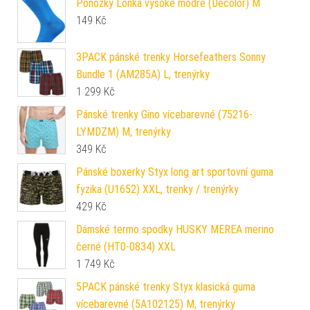
Ponožky Lonka vysoké modré (Decolor) M
149
Kč
3PACK pánské trenky Horsefeathers Sonny
Bundle 1 (AM285A) L, trenýrky
1 299
Kč
Pánské trenky Gino vícebarevné (75216-
LYMDZM) M, trenýrky
349
Kč
Pánské boxerky Styx long art sportovní guma
fyzika (U1652) XXL, trenky / trenýrky
429
Kč
Dámské termo spodky HUSKY MEREA merino
černé (HT0-0834) XXL
1 749
Kč
5PACK pánské trenky Styx klasická guma
vícebarevné (5A102125) M, trenýrky