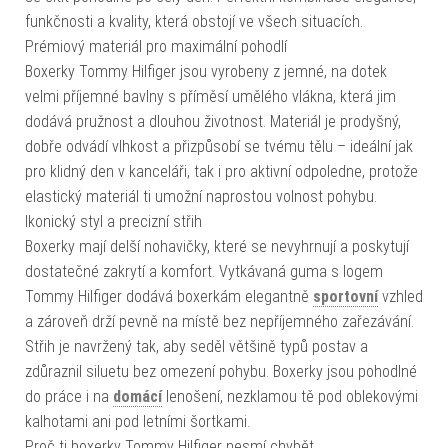
funkčnosti a kvality, která obstojí ve všech situacích.
Prémiový materiál pro maximální pohodlí
Boxerky Tommy Hilfiger jsou vyrobeny z jemné, na dotek
velmi příjemné bavlny s příměsí umělého vlákna, která jim
dodává pružnost a dlouhou životnost. Materiál je prodyšný,
dobře odvádí vlhkost a přizpůsobí se tvému tělu – ideální jak
pro klidný den v kanceláři, tak i pro aktivní odpoledne, protože
elastický materiál ti umožní naprostou volnost pohybu.
Ikonický styl a precizní střih
Boxerky mají delší nohavičky, které se nevyhrnují a poskytují
dostatečné zakrytí a komfort. Vytkávaná guma s logem
Tommy Hilfiger dodává boxerkám elegantně
sportovní
vzhled
a zároveň drží pevně na místě bez nepříjemného zařezávání.
Střih je navržený tak, aby seděl většině typů postav a
zdůraznil siluetu bez omezení pohybu. Boxerky jsou pohodlné
do práce i na
domácí
lenošení, nezklamou tě pod oblekovými
kalhotami ani pod letními šortkami.
Proč ti boxerky Tommy Hilfiger nesmí chybět