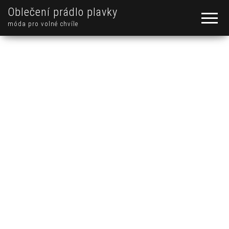
Oblečení prádlo plavky
móda pro volné chvíle