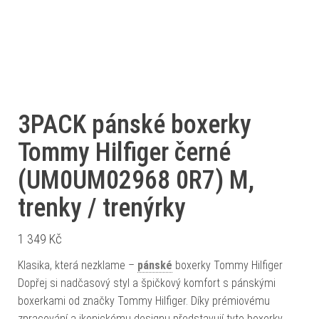
3PACK pánské boxerky
Tommy Hilfiger černé
(UM0UM02968 0R7) M,
trenky / trenýrky
1 349
Kč
Klasika, která nezklame –
pánské
boxerky Tommy Hilfiger
Dopřej si nadčasový styl a špičkový komfort s pánskými
boxerkami od značky Tommy Hilfiger. Díky prémiovému
zpracování a ikonickému designu představují tyto boxerky