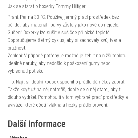
Jak se starat o boxerky Tommy Hilfiger
Praní: Per na 30 °C. Používej jemný prací prostředek bez
bělidel, aby materiál i barvy zůstaly jako nové co nejdéle.
Sušení: Boxerky lze sušit v sušičce při nízké teplotě.
Doporučujeme šetrný cyklus, aby si zachovaly svůj tvar a
pružnost.
Žehlení: V případě potřeby je možné je žehlit na nižší teplotu.
Ideálně naruby, aby nedošlo k poškození gumy nebo
vyblednutí potisku.
Tip: Najít si ideální kousek spodního prádla dá někdy zabrat.
Takže když už na něj natrefíš, dobře se o něj starej, aby ti
dlouho vydržel. Pomohou ti v tom vybrané prací prostředky a
aviváže, které ošetří vlákna a hezky prádlo provoní.
Další informace