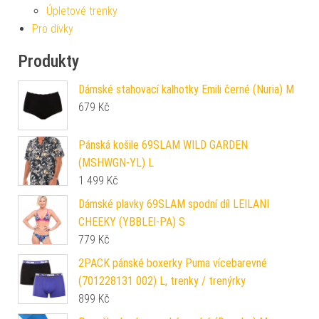
Úpletové trenky
Pro dívky
Produkty
Dámské stahovací kalhotky Emili černé (Nuria) M
679
Kč
Pánská košile 69SLAM WILD GARDEN
(MSHWGN-YL) L
1 499
Kč
Dámské plavky 69SLAM spodní díl LEILANI
CHEEKY (YBBLEI-PA) S
779
Kč
2PACK pánské boxerky Puma vícebarevné
(701228131 002) L, trenky / trenýrky
899
Kč