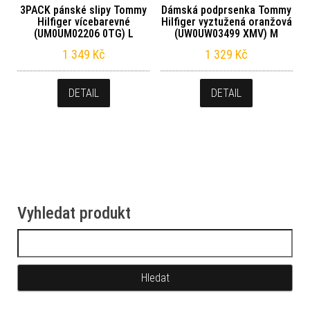
3PACK pánské slipy Tommy
Dámská podprsenka Tommy
Hilfiger vícebarevné
Hilfiger vyztužená oranžová
(UM0UM02206 0TG) L
(UW0UW03499 XMV) M
1 349
Kč
1 329
Kč
DETAIL
DETAIL
Vyhledat produkt
Vyhledávání