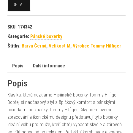
DETAIL
SKU:
174342
Kategorie:
Pánské boxerky
Štítky:
Barva Černá
,
Velikost M
,
Výrobce Tommy Hilfiger
Popis
Další informace
Popis
Klasika, která nezklame –
pánské
boxerky Tommy Hilfiger
Dopřej si nadčasový styl a špičkový komfort s pánskými
boxerkami od značky Tommy Hilfiger. Díky prémiovému
zpracování a ikonickému designu představují tyto boxerky
ideální volbu pro muže, kteří chtějí vypadat skvěle a zároveň
se cítit pohodlně po celý den. Perfektní kombinace elegance,