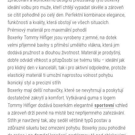
ideální volbu pro muže, kteří chtějí vypadat skvěle a zároveň
se cítit pohodlně po celý den. Perfektní kombinace elegance,
funkčnosti a kvality, která obstojí ve všech situacích.
Prémiový materiál pro maximální pohodlí
Boxerky Tommy Hilfiger jsou vyrobeny z jemné, na dotek
velmi příjemné bavlny s příměsí umělého vlákna, která jim
dodává pružnost a dlouhou životnost. Materiál je prodyšný,
dobře odvádí vlhkost a přizpůsobí se tvému tělu – ideální jak
pro klidný den v kanceláři, tak i pro aktivní odpoledne, protože
elastický materiál ti umožní naprostou volnost pohybu.
Ikonický styl a precizní střih
Boxerky mají delší nohavičky, které se nevyhrnují a poskytují
dostatečné zakrytí a komfort. Vytkávaná guma s logem
Tommy Hilfiger dodává boxerkám elegantně
sportovní
vzhled
a zároveň drží pevně na místě bez nepříjemného zařezávání.
Střih je navržený tak, aby seděl většině typů postav a
zdůraznil siluetu bez omezení pohybu. Boxerky jsou pohodlné