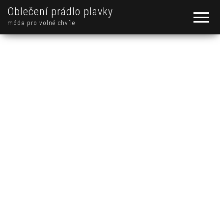
Oblečení prádlo plavky
móda pro volné chvíle