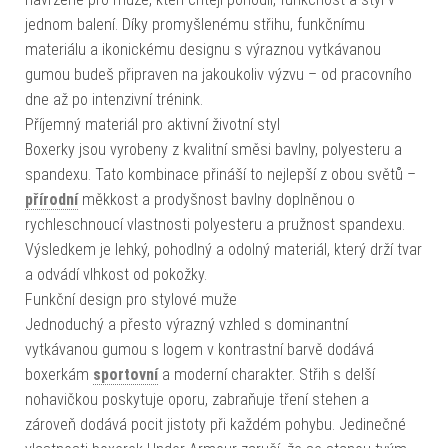
jednom balení. Díky promyšlenému střihu, funkčnímu
materiálu a ikonickému designu s výraznou vytkávanou
gumou budeš připraven na jakoukoliv výzvu – od pracovního
dne až po intenzivní trénink.
Příjemný materiál pro aktivní životní styl
Boxerky jsou vyrobeny z kvalitní směsi bavlny, polyesteru a
spandexu. Tato kombinace přináší to nejlepší z obou světů –
přírodní
měkkost a prodyšnost bavlny doplněnou o
rychleschnoucí vlastnosti polyesteru a pružnost spandexu.
Výsledkem je lehký, pohodlný a odolný materiál, který drží tvar
a odvádí vlhkost od pokožky.
Funkční design pro stylové muže
Jednoduchý a přesto výrazný vzhled s dominantní
vytkávanou gumou s logem v kontrastní barvě dodává
boxerkám
sportovní
a moderní charakter. Střih s delší
nohavičkou poskytuje oporu, zabraňuje tření stehen a
zároveň dodává pocit jistoty při každém pohybu. Jedinečné