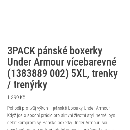
3PACK pánské boxerky
Under Armour vícebarevné
(1383889 002) 5XL, trenky
/ trenýrky
1 399
Kč
Pohodlí pro tvůj výkon –
pánské
boxerky Under Armour
Když jde o spodní prádlo pro aktivní životní styl, neměl bys
dělat kompromisy. Pánské boxerky Under Armour jsou
navržené pro muže, kteří chtějí pohodlí, funkčnost a styl v