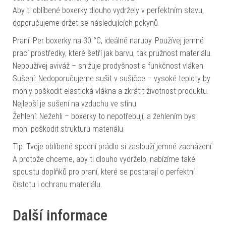
Aby ti oblíbené boxerky dlouho vydržely v perfektním stavu,
doporučujeme držet se následujících pokynů.
Praní: Per boxerky na 30 °C, ideálně naruby. Používej jemné
prací prostředky, které šetří jak barvu, tak pružnost materiálu.
Nepoužívej aviváž – snižuje prodyšnost a funkčnost vláken.
Sušení: Nedoporučujeme sušit v sušičce – vysoké teploty by
mohly poškodit elastická vlákna a zkrátit životnost produktu.
Nejlepší je sušení na vzduchu ve stínu.
Žehlení: Nežehli – boxerky to nepotřebují, a žehlením bys
mohl poškodit strukturu materiálu.
Tip: Tvoje oblíbené spodní prádlo si zaslouží jemné zacházení.
A protože chceme, aby ti dlouho vydrželo, nabízíme také
spoustu doplňků pro praní, které se postarají o perfektní
čistotu i ochranu materiálu.
Další informace