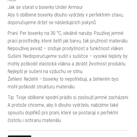
Jak se starat o boxerky Under Armour
Aby ti oblíbené boxerky dlouho vydržely v perfektním stavu,
doporučujeme držet se následujících pokynů.
Praní: Per boxerky na 30 °C, ideálně naruby. Používej jemné
prací prostředky, které šetří jak barvu, tak pružnost materiálu.
Nepoužívej aviváž – snižuje prodyšnost a funkčnost vláken.
Sušení: Nedoporučujeme sušit v sušičce – vysoké teploty by
mohly poškodit elastická vlákna a zkrátit životnost produktu.
Nejlepší je sušení na vzduchu ve stínu.
Žehlení: Nežehli – boxerky to nepotřebují, a žehlením bys
mohl poškodit strukturu materiálu.
Tip: Tvoje oblíbené spodní prádlo si zaslouží jemné zacházení.
A protože chceme, aby ti dlouho vydrželo, nabízíme také
spoustu doplňků pro praní, které se postarají o perfektní
čistotu i ochranu materiálu.