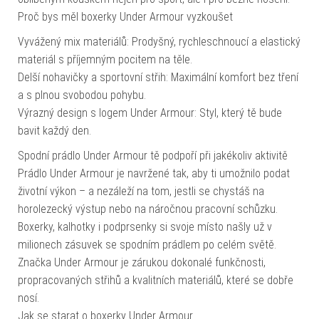
Proč bys měl boxerky Under Armour vyzkoušet
Vyvážený mix materiálů: Prodyšný, rychleschnoucí a elastický
materiál s příjemným pocitem na těle.
Delší nohavičky a sportovní střih: Maximální komfort bez tření
a s plnou svobodou pohybu.
Výrazný design s logem Under Armour: Styl, který tě bude
bavit každý den.
Spodní prádlo Under Armour tě podpoří při jakékoliv aktivitě
Prádlo Under Armour je navržené tak, aby ti umožnilo podat
životní výkon – a nezáleží na tom, jestli se chystáš na
horolezecký výstup nebo na náročnou pracovní schůzku.
Boxerky, kalhotky i podprsenky si svoje místo našly už v
milionech zásuvek se spodním prádlem po celém světě.
Značka Under Armour je zárukou dokonalé funkčnosti,
propracovaných střihů a kvalitních materiálů, které se dobře
nosí.
Jak se starat o boxerky Under Armour