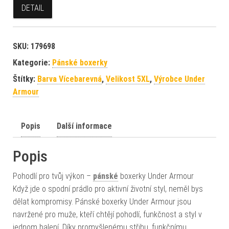
DETAIL
SKU:
179698
Kategorie:
Pánské boxerky
Štítky:
Barva Vícebarevná
,
Velikost 5XL
,
Výrobce Under
Armour
Popis
Další informace
Popis
Pohodlí pro tvůj výkon –
pánské
boxerky Under Armour
Když jde o spodní prádlo pro aktivní životní styl, neměl bys
dělat kompromisy. Pánské boxerky Under Armour jsou
navržené pro muže, kteří chtějí pohodlí, funkčnost a styl v
jednom balení. Díky promyšlenému střihu, funkčnímu