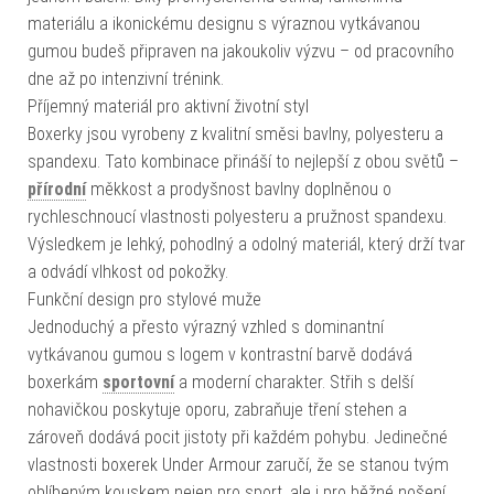
materiálu a ikonickému designu s výraznou vytkávanou
gumou budeš připraven na jakoukoliv výzvu – od pracovního
dne až po intenzivní trénink.
Příjemný materiál pro aktivní životní styl
Boxerky jsou vyrobeny z kvalitní směsi bavlny, polyesteru a
spandexu. Tato kombinace přináší to nejlepší z obou světů –
přírodní
měkkost a prodyšnost bavlny doplněnou o
rychleschnoucí vlastnosti polyesteru a pružnost spandexu.
Výsledkem je lehký, pohodlný a odolný materiál, který drží tvar
a odvádí vlhkost od pokožky.
Funkční design pro stylové muže
Jednoduchý a přesto výrazný vzhled s dominantní
vytkávanou gumou s logem v kontrastní barvě dodává
boxerkám
sportovní
a moderní charakter. Střih s delší
nohavičkou poskytuje oporu, zabraňuje tření stehen a
zároveň dodává pocit jistoty při každém pohybu. Jedinečné
vlastnosti boxerek Under Armour zaručí, že se stanou tvým
oblíbeným kouskem nejen pro sport, ale i pro běžné nošení.