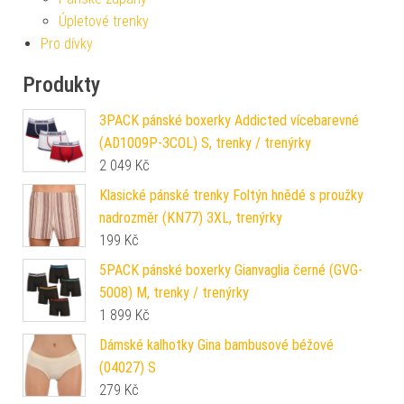
Úpletové trenky
Pro dívky
Produkty
3PACK pánské boxerky Addicted vícebarevné
(AD1009P-3COL) S, trenky / trenýrky
2 049
Kč
Klasické pánské trenky Foltýn hnědé s proužky
nadrozměr (KN77) 3XL, trenýrky
199
Kč
5PACK pánské boxerky Gianvaglia černé (GVG-
5008) M, trenky / trenýrky
1 899
Kč
Dámské kalhotky Gina bambusové béžové
(04027) S
279
Kč