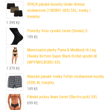
3PACK pánské boxerky Under Armour
vícebarevné (1383891 005) 5XL, trenky /
trenýrky
1 399
Kč
Ponožky Voxx vysoké černé (Orionis) S
199
Kč
Menstruační plavky Puma & Modibodi Hi-Leg
Cheeky Bottom Super Black Orchid spodní díl
(MPPMHLBSBO) XXL
1 379
Kč
Klasické pánské trenky Foltýn vícebarevné kostky
(K58) M, trenýrky
149
Kč
Pánské jocksy Anais černé (Electro jock) XXL
699
Kč