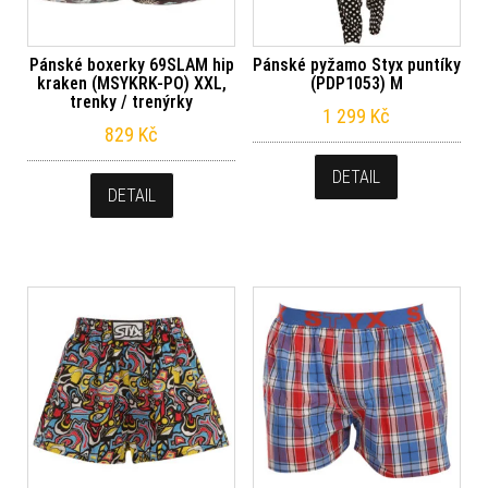
Pánské boxerky 69SLAM hip
Pánské pyžamo Styx puntíky
kraken (MSYKRK-PO) XXL,
(PDP1053) M
trenky / trenýrky
1 299
Kč
829
Kč
DETAIL
DETAIL