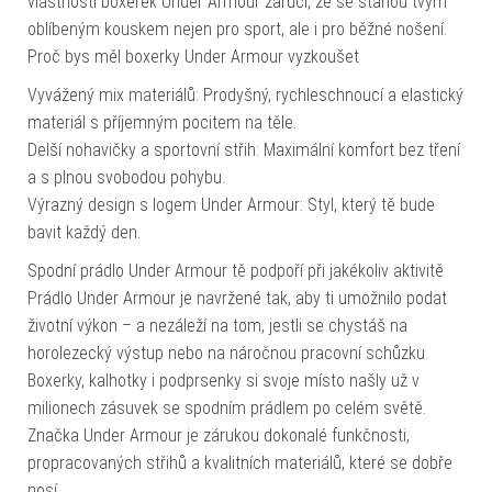
vlastnosti boxerek Under Armour zaručí, že se stanou tvým
oblíbeným kouskem nejen pro sport, ale i pro běžné nošení.
Proč bys měl boxerky Under Armour vyzkoušet
Vyvážený mix materiálů: Prodyšný, rychleschnoucí a elastický
materiál s příjemným pocitem na těle.
Delší nohavičky a sportovní střih: Maximální komfort bez tření
a s plnou svobodou pohybu.
Výrazný design s logem Under Armour: Styl, který tě bude
bavit každý den.
Spodní prádlo Under Armour tě podpoří při jakékoliv aktivitě
Prádlo Under Armour je navržené tak, aby ti umožnilo podat
životní výkon – a nezáleží na tom, jestli se chystáš na
horolezecký výstup nebo na náročnou pracovní schůzku.
Boxerky, kalhotky i podprsenky si svoje místo našly už v
milionech zásuvek se spodním prádlem po celém světě.
Značka Under Armour je zárukou dokonalé funkčnosti,
propracovaných střihů a kvalitních materiálů, které se dobře
nosí.