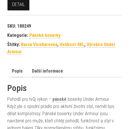
DETAIL
SKU:
180249
Kategorie:
Pánské boxerky
Štítky:
Barva Vícebarevná
,
Velikost 4XL
,
Výrobce Under
Armour
Popis
Další informace
Popis
Pohodlí pro tvůj výkon –
pánské
boxerky Under Armour
Když jde o spodní prádlo pro aktivní životní styl, neměl bys
dělat kompromisy. Pánské boxerky Under Armour jsou
navržené pro muže, kteří chtějí pohodlí, funkčnost a styl v
jednom balení. Díky promyšlenému střihu, funkčnímu