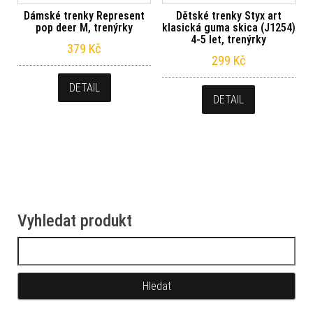
Dámské trenky Represent
Dětské trenky Styx art
pop deer M, trenýrky
klasická guma skica (J1254)
4-5 let, trenýrky
379
Kč
299
Kč
DETAIL
DETAIL
Vyhledat produkt
Vyhledávání