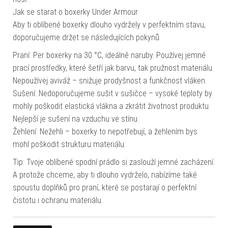
Jak se starat o boxerky Under Armour
Aby ti oblíbené boxerky dlouho vydržely v perfektním stavu,
doporučujeme držet se následujících pokynů.
Praní: Per boxerky na 30 °C, ideálně naruby. Používej jemné
prací prostředky, které šetří jak barvu, tak pružnost materiálu.
Nepoužívej aviváž – snižuje prodyšnost a funkčnost vláken.
Sušení: Nedoporučujeme sušit v sušičce – vysoké teploty by
mohly poškodit elastická vlákna a zkrátit životnost produktu.
Nejlepší je sušení na vzduchu ve stínu.
Žehlení: Nežehli – boxerky to nepotřebují, a žehlením bys
mohl poškodit strukturu materiálu.
Tip: Tvoje oblíbené spodní prádlo si zaslouží jemné zacházení.
A protože chceme, aby ti dlouho vydrželo, nabízíme také
spoustu doplňků pro praní, které se postarají o perfektní
čistotu i ochranu materiálu.