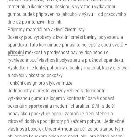
materiálu a ikonickému designu s výraznou vytkávanou
gumou budeš připraven na jakoukoliv výzvu – od pracovního
dne až po intenzivní trénink.
Příjemný materiál pro aktivní životní styl
Boxerky jsou vyrobeny z kvalitní směsi bavlny, polyesteru a
spandexu. Tato kombinace přináší to nejlepší z obou světů –
přírodní
měkkost a prodyšnost bavlny doplněnou o
rychleschnoucí vlastnosti polyesteru a pružnost spandexu.
Výsledkem je lehký, pohodlný a odolný materiál, který drží tvar
a odvádí vlhkost od pokožky.
Funkční design pro stylové muže
Jednoduchý a přesto výrazný vzhled s dominantní
vytkávanou gumou s logem v kontrastní barvě dodává
boxerkám
sportovní
a moderní charakter. Střih s delší
nohavičkou poskytuje oporu, zabraňuje tření stehen a
zároveň dodává pocit jistoty při každém pohybu. Jedinečné
vlastnosti boxerek Under Armour zaručí, že se stanou tvým
oblíbeným kouskem nejen pro sport, ale i pro běžné nošení.