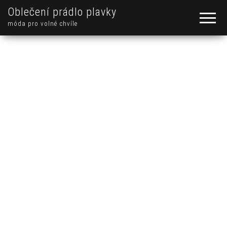
Oblečení prádlo plavky
móda pro volné chvíle