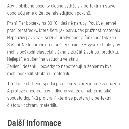
Aby ti oblíbené boxerky dlouho vydržely v perfektním stavu,
doporučujeme držet se následujících pokynů.
Praní: Per boxerky na 30 °C, ideálně naruby. Používej jemné
prací prostředky, které šetří jak barvu, tak pružnost materiálu.
Nepoužívej aviváž – snižuje prodyšnost a funkčnost vláken.
Sušení: Nedoporučujeme sušit v sušičce – vysoké teploty by
mohly poškodit elastická vlákna a zkrátit životnost produktu.
Nejlepší je sušení na vzduchu ve stínu.
Žehlení: Nežehli – boxerky to nepotřebují, a žehlením bys
mohl poškodit strukturu materiálu.
Tip: Tvoje oblíbené spodní prádlo si zaslouží jemné zacházení.
A protože chceme, aby ti dlouho vydrželo, nabízíme také
spoustu doplňků pro praní, které se postarají o perfektní
čistotu i ochranu materiálu.
Další informace