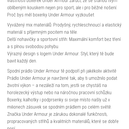
vlastnosti boxerek Under Armour zaručí, že se stanou tvým
oblíbeným kouskem nejen pro sport, ale i pro běžné nošení.
Proč bys měl boxerky Under Armour vyzkoušet
Vyvážený mix materiálů: Prodyšný, rychleschnoucí a elastický
materiál s příjemným pocitem na těle.
Delší nohavičky a sportovní střih: Maximální komfort bez tření
a s plnou svobodou pohybu.
Výrazný design s logem Under Armour: Styl, který tě bude
bavit každý den.
Spodní prádlo Under Armour tě podpoří při jakékoliv aktivitě
Prádlo Under Armour je navržené tak, aby ti umožnilo podat
životní výkon – a nezáleží na tom, jestli se chystáš na
horolezecký výstup nebo na náročnou pracovní schůzku.
Boxerky, kalhotky i podprsenky si svoje místo našly už v
milionech zásuvek se spodním prádlem po celém světě.
Značka Under Armour je zárukou dokonalé funkčnosti,
propracovaných střihů a kvalitních materiálů, které se dobře
nosí.