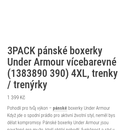
3PACK pánské boxerky
Under Armour vícebarevné
(1383890 390) 4XL, trenky
/ trenýrky
1 399
Kč
Pohodlí pro tvůj výkon –
pánské
boxerky Under Armour
Když jde o spodní prádlo pro aktivní životní styl, neměl bys
dělat kompromisy. Pánské boxerky Under Armour jsou
navržené pro muže, kteří chtějí pohodlí, funkčnost a styl v