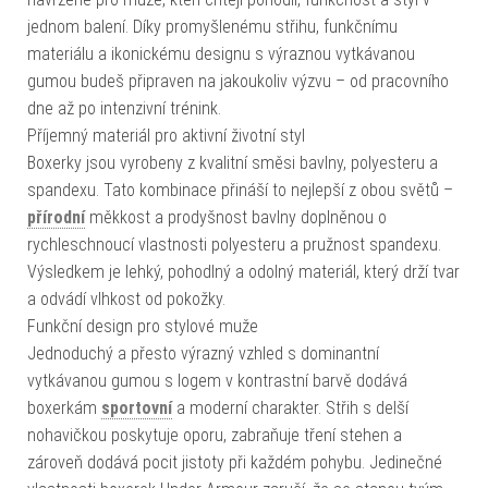
jednom balení. Díky promyšlenému střihu, funkčnímu
materiálu a ikonickému designu s výraznou vytkávanou
gumou budeš připraven na jakoukoliv výzvu – od pracovního
dne až po intenzivní trénink.
Příjemný materiál pro aktivní životní styl
Boxerky jsou vyrobeny z kvalitní směsi bavlny, polyesteru a
spandexu. Tato kombinace přináší to nejlepší z obou světů –
přírodní
měkkost a prodyšnost bavlny doplněnou o
rychleschnoucí vlastnosti polyesteru a pružnost spandexu.
Výsledkem je lehký, pohodlný a odolný materiál, který drží tvar
a odvádí vlhkost od pokožky.
Funkční design pro stylové muže
Jednoduchý a přesto výrazný vzhled s dominantní
vytkávanou gumou s logem v kontrastní barvě dodává
boxerkám
sportovní
a moderní charakter. Střih s delší
nohavičkou poskytuje oporu, zabraňuje tření stehen a
zároveň dodává pocit jistoty při každém pohybu. Jedinečné