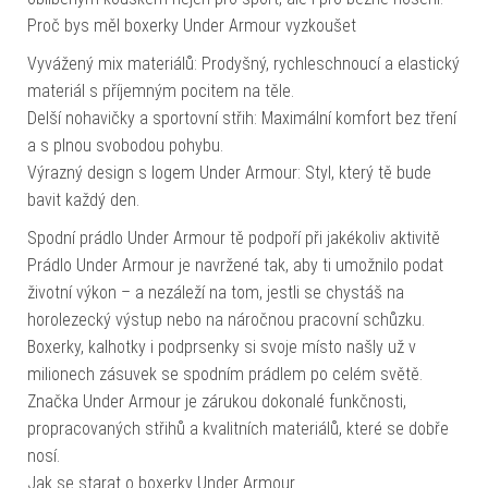
Proč bys měl boxerky Under Armour vyzkoušet
Vyvážený mix materiálů: Prodyšný, rychleschnoucí a elastický
materiál s příjemným pocitem na těle.
Delší nohavičky a sportovní střih: Maximální komfort bez tření
a s plnou svobodou pohybu.
Výrazný design s logem Under Armour: Styl, který tě bude
bavit každý den.
Spodní prádlo Under Armour tě podpoří při jakékoliv aktivitě
Prádlo Under Armour je navržené tak, aby ti umožnilo podat
životní výkon – a nezáleží na tom, jestli se chystáš na
horolezecký výstup nebo na náročnou pracovní schůzku.
Boxerky, kalhotky i podprsenky si svoje místo našly už v
milionech zásuvek se spodním prádlem po celém světě.
Značka Under Armour je zárukou dokonalé funkčnosti,
propracovaných střihů a kvalitních materiálů, které se dobře
nosí.
Jak se starat o boxerky Under Armour