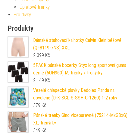
Úpletové trenky
Pro dívky
Produkty
Dámské stahovací kalhotky Calvin Klein béžové
(QF8119-7NS) XXL
2 399
Kč
5PACK pánské boxerky Styx long sportovní guma
černé (5UN960) M, trenky / trenýrky
2 149
Kč
Veselé chlapecké plavky Dedoles Panda na
dovolené (D-K-SCL-S-SSH-C-1260) 1-2 roky
379
Kč
Pánské trenky Gino vícebarevné (75214-MxGDxG)
XL, trenýrky
349
Kč