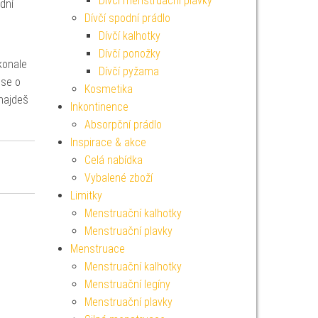
Dívčí menstruační plavky
ední
Dívčí spodní prádlo
Dívčí kalhotky
Dívčí ponožky
okonale
Dívčí pyžama
 se o
Kosmetika
 najdeš
Inkontinence
Absorpční prádlo
Inspirace & akce
Celá nabídka
Vybalené zboží
Limitky
Menstruační kalhotky
Menstruační plavky
Menstruace
Menstruační kalhotky
Menstruační legíny
Menstruační plavky