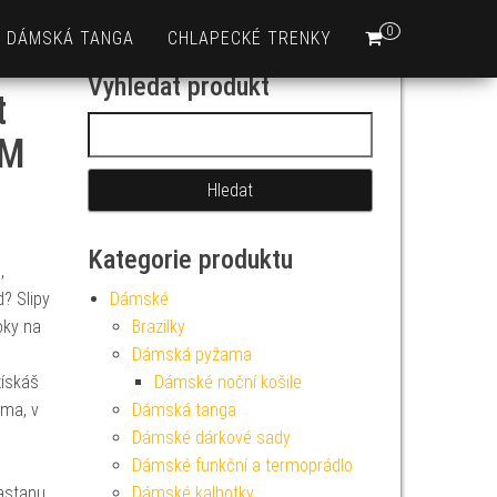
0
DÁMSKÁ TANGA
CHLAPECKÉ TRENKY
Vyhledat produkt
t
Vyhledávání
 M
Kategorie produktu
,
? Slipy
Dámské
oky na
Brazilky
Dámská pyžama
získáš
Dámské noční košile
oma, v
Dámská tanga
Dámské dárkové sady
Dámské funkční a termoprádlo
astanu,
Dámské kalhotky