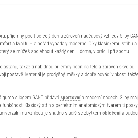
poru, příjemný pocit po celý den a zároveň nadčasový vzhled? Slipy GA
omfort a kvalitu – a pořád vypadaly moderně. Díky klasickému střihu a
erý se můžeš spolehnout každý den – doma, v práci i při sportu.
 elastanu, takže ti nabídnou příjemný pocit na těle a zároveň skvělou
vojí postavě. Materiál je prodyšný, měkký a dobře odvádí vlhkost, takž
aná guma s logem GANT přidává
sportovní
a moderní nádech. Slipy mají
í a funkčnost. Klasický střih s perfektním anatomickým tvarem ti posk
 univerzálnímu vzhledu je snadno sladíš se zbytkem
oblečení
a budou