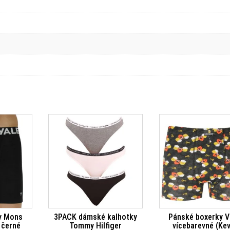
y Mons
3PACK dámské kalhotky
Pánské boxerky 
 černé
Tommy Hilfiger
vícebarevné (Kev