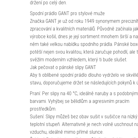
držení po celý den.
Spodní prádlo GANT pro stylové muže
Značka GANT je už od roku 1949 synonymem precizní
zpracování a kvalitních materiálů. Původně začínala ja
výrobce košil, dnes je její sortiment mnohem širší a na
něm také velkou nabídku spodního prádla. Pánské box
potěší nejen svou kvalitou, která zaručuje pohodlí, ale 
svěžím moderním vzhledem, který ti bude slušet.
Jak pečovat o pánské slipy GANT
Aby ti oblíbené spodní prádlo dlouho vydrželo ve skvě
stavu, doporučujeme držet se následujících pokynů k 
Praní: Per slipy na 40 °C, ideálně naruby a s podobným
barvami. Vyhýbej se bělidlům a agresivním pracím
prostředkům.
Sušení: Slipy můžeš bez obav sušit v sušičce na nízký
teplotní stupeň. Alternativně je nech volně uschnout n
vzduchu, ideálně mimo přímé slunce.