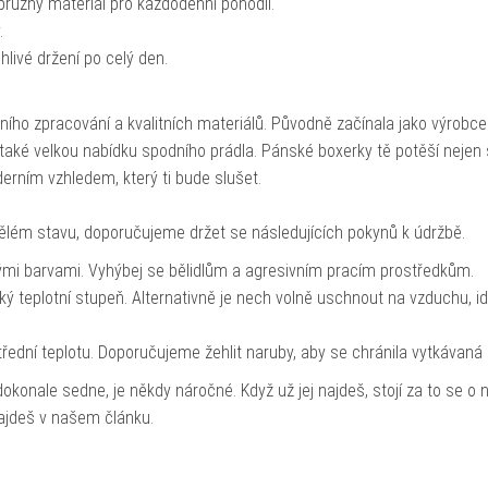
pružný materiál pro každodenní pohodlí.
.
hlivé držení po celý den.
o zpracování a kvalitních materiálů. Původně začínala jako výrobce 
 také velkou nabídku spodního prádla. Pánské boxerky tě potěší nejen
derním vzhledem, který ti bude slušet.
vělém stavu, doporučujeme držet se následujících pokynů k údržbě.
bnými barvami. Vyhýbej se bělidlům a agresivním pracím prostředkům.
ký teplotní stupeň. Alternativně je nech volně uschnout na vzduchu, i
střední teplotu. Doporučujeme žehlit naruby, aby se chránila vytkávan
dokonale sedne, je někdy náročné. Když už jej najdeš, stojí za to se o n
 najdeš v našem článku.