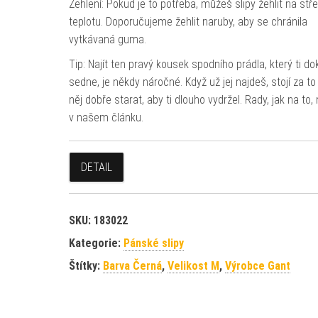
Žehlení: Pokud je to potřeba, můžeš slipy žehlit na stř
teplotu. Doporučujeme žehlit naruby, aby se chránila
vytkávaná guma.
Tip: Najít ten pravý kousek spodního prádla, který ti d
sedne, je někdy náročné. Když už jej najdeš, stojí za to
něj dobře starat, aby ti dlouho vydržel. Rady, jak na to,
v našem článku.
DETAIL
SKU:
183022
Kategorie:
Pánské slipy
Štítky:
Barva Černá
,
Velikost M
,
Výrobce Gant