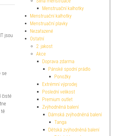
Silná menstruace
Menstruační kalhotky
Menstruační kalhotky
Menstruační plavky
Nezařazené
NT jsou
Ostatní
2. jakost
Akce
Doprava zdarma
Pánské spodní prádlo
e se
Ponožky
Extrémní výprodej
Poslední velikost
 čisté
Premium outlet
ytne
Zvýhodněná balení
 tě
Dámská zvýhodněná balení
Tanga
Dětská zvýhodněná balení