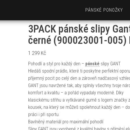
PÁNSKÉ PONOŽKY
3PACK pánské slipy Gan
černé (900023001-005)
1 299
Kč
Pohodlí a styl pro každý den –
pánské
slipy GANT
Hledáš spodní prádlo, které ti poskytne perfektní oporu
příjemný pocit po celý den a zároveň nadčasový vzhled
GANT jsou navržené tak, aby splnily všechny tvoje nár
komfort a kvalitu – a pořád vypadaly moderně. Díky
klasickému střihu a vytkávané gumě s logem značky 
kousek, na který se můžeš spolehnout každý den – d
práci i při sportu.
Bavlněný materiál pro maximální pohodlí
Slipy GANT jsou vyrobené z kvalitní bavlny s příměsí el