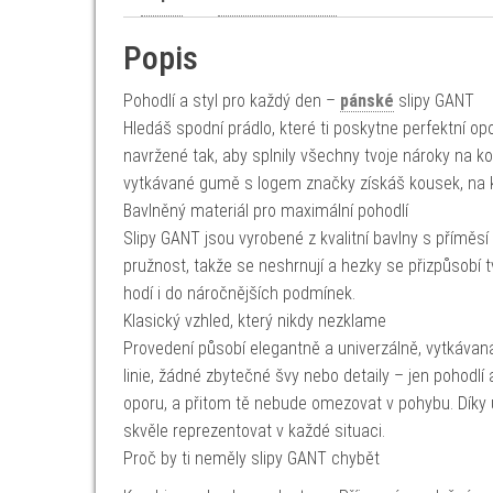
Popis
Pohodlí a styl pro každý den –
pánské
slipy GANT
Hledáš spodní prádlo, které ti poskytne perfektní o
navržené tak, aby splnily všechny tvoje nároky na k
vytkávané gumě s logem značky získáš kousek, na kt
Bavlněný materiál pro maximální pohodlí
Slipy GANT jsou vyrobené z kvalitní bavlny s příměsí
pružnost, takže se neshrnují a hezky se přizpůsobí t
hodí i do náročnějších podmínek.
Klasický vzhled, který nikdy nezklame
Provedení působí elegantně a univerzálně, vytkáv
linie, žádné zbytečné švy nebo detaily – jen pohodl
oporu, a přitom tě nebude omezovat v pohybu. Díky
skvěle reprezentovat v každé situaci.
Proč by ti neměly slipy GANT chybět