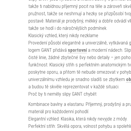
takže ti nabídnou příjemný pocit na těle a zároveň skv
pružnost, takže se neshrnují a hezky se přizpůsobí tvoj
postavě. Materiál je prodyšný, měkký a dobře odvádí vl
takže se hodí i do náročnějších podmínek.
Klasický vzhled, který nikdy nezklame
Provedení působí elegantně a univerzálně, vytkávaná
logem GANT přidává
sportovní
a moderní nádech. Slip
čisté linie, žádné zbytečné švy nebo detaily – jen pohod
funkčnost. Klasický střih s perfektním anatomickým tv
poskytne oporu, a přitom tě nebude omezovat v pohyb
univerzálnímu vzhledu je snadno sladíš se zbytkem
ob
a budou tě skvěle reprezentovat v každé situaci.
Proč by ti neměly slipy GANT chybět
Kombinace bavlny a elastanu: Příjemný, prodyšný a pr
materiál pro každodenní pohodlí.
Elegantní vzhled: Klasika, která nikdy nevyjde z módy.
Perfektní střih: Skvělá opora, volnost pohybu a spolehl