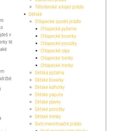
Těhotenské a kojicí prádlo
Dětské
ho
Chlapecké spodní prádlo
ko
Chlapecká pyžama
jdeš v
Chlapecké boxerky
erky tě
Chlapecké ponožky
také
Chlapecké slipy
Chlapecké trenky
Chlapecké trenky
lém
Dětská pyžama
údržbě.
Dětské boxerky
Dětské kalhotky
i
Dětské papuče
Dětské plavky
Dětské ponožky
Dětské trenky
a
Dívčí menstruační prádlo