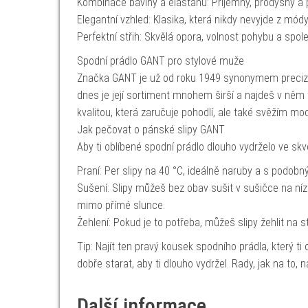
Kombinace bavlny a elastanu: Příjemný, prodyšný a 
Elegantní vzhled: Klasika, která nikdy nevyjde z módy
Perfektní střih: Skvělá opora, volnost pohybu a spole
Spodní prádlo GANT pro stylové muže
Značka GANT je už od roku 1949 synonymem precizníh
dnes je její sortiment mnohem širší a najdeš v něm
kvalitou, která zaručuje pohodlí, ale také svěžím mo
Jak pečovat o pánské slipy GANT
Aby ti oblíbené spodní prádlo dlouho vydrželo ve sk
Praní: Per slipy na 40 °C, ideálně naruby a s podo
Sušení: Slipy můžeš bez obav sušit v sušičce na níz
mimo přímé slunce.
Žehlení: Pokud je to potřeba, můžeš slipy žehlit na 
Tip: Najít ten pravý kousek spodního prádla, který ti 
dobře starat, aby ti dlouho vydržel. Rady, jak na to,
Další informace