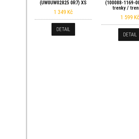
(UW0UW02825 0R7) XS
(100088-1169-0
trenky / tre
1 349
Kč
1 599
K
DETAIL
DETAIL