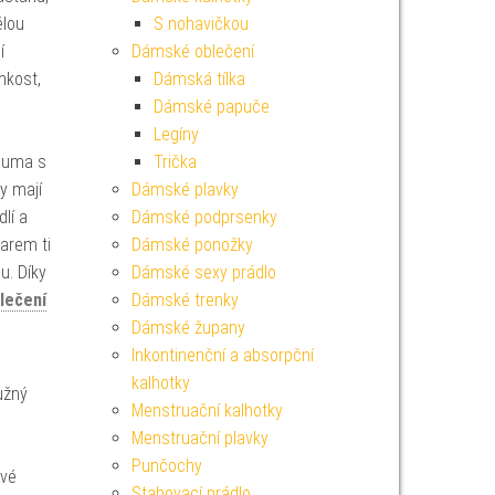
ělou
S nohavičkou
í
Dámské oblečení
hkost,
Dámská tílka
Dámské papuče
Legíny
 guma s
Trička
y mají
Dámské plavky
lí a
Dámské podprsenky
arem ti
Dámské ponožky
u. Díky
Dámské sexy prádlo
lečení
Dámské trenky
Dámské župany
Inkontinenční a absorpční
kalhotky
užný
Menstruační kalhotky
Menstruační plavky
Punčochy
ivé
Stahovací prádlo