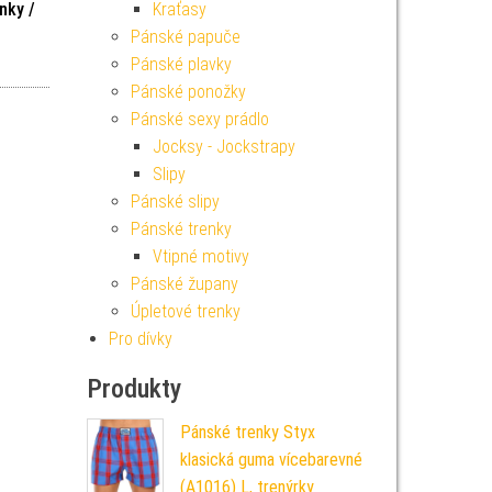
nky /
Kraťasy
Pánské papuče
Pánské plavky
Pánské ponožky
Pánské sexy prádlo
Jocksy - Jockstrapy
Slipy
Pánské slipy
Pánské trenky
Vtipné motivy
Pánské župany
Úpletové trenky
Pro dívky
Produkty
Pánské trenky Styx
klasická guma vícebarevné
(A1016) L, trenýrky