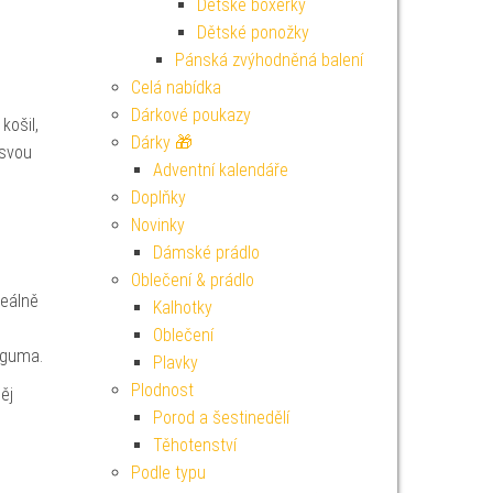
Dětské boxerky
Dětské ponožky
Pánská zvýhodněná balení
Celá nabídka
Dárkové poukazy
košil,
Dárky 🎁
 svou
Adventní kalendáře
Doplňky
Novinky
Dámské prádlo
Oblečení & prádlo
deálně
Kalhotky
Oblečení
á guma.
Plavky
Plodnost
ěj
Porod a šestinedělí
Těhotenství
Podle typu