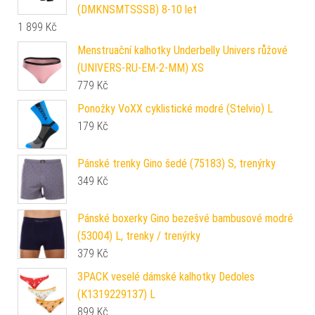
(DMKNSMTSSSB) 8-10 let
1 899
Kč
Menstruační kalhotky Underbelly Univers růžové
(UNIVERS-RU-EM-2-MM) XS
779
Kč
Ponožky VoXX cyklistické modré (Stelvio) L
179
Kč
Pánské trenky Gino šedé (75183) S, trenýrky
349
Kč
Pánské boxerky Gino bezešvé bambusové modré
(53004) L, trenky / trenýrky
379
Kč
3PACK veselé dámské kalhotky Dedoles
(K1319229137) L
899
Kč