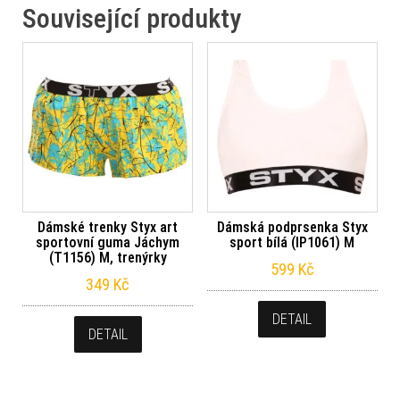
Související produkty
Dámské trenky Styx art
Dámská podprsenka Styx
sportovní guma Jáchym
sport bílá (IP1061) M
(T1156) M, trenýrky
599
Kč
349
Kč
DETAIL
DETAIL