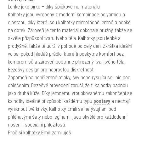
Lehké jako pírko – díky špičkovému materiálu
Kalhotky jsou vyrobeny z moderní kombinace polyamidu a
elastanu, díky které jsou kalhotky mimořádně jemné a hebké
na dotek. Zároveň je tento materiál dokonale pružný, takže se
skvěle přizpůsobí tvaru tvého těla. Kalhotky jsou lehké a
prodyšné, takže tě udrží v pohodě po celý den. Zkrátka ideální
volba, pokud hledáš prádlo, které ti poskytne komfort bez
kompromisů a zároveň podtrhne přirozený tvar tvého těla.
Bezešvý design pro naprostou diskrétnost
Zapomeň na nepříjemné otlaky, švy nebo rýsující se linie pod
oblečením. Bezešvé provedení zaručí, že ti kalhotky padnou
jako druhá kůže. Díky jemnému vroubkovanému zakončení se
kalhotky ideálně přizpůsobí každému typu
postavy
a nechají
vyniknout tvé křivky. Kalhotky Emili se nerýsují ani pod
přiléhavými šaty nebo legínami, jsou skvělé pro každodenní
nošení i speciální příležitosti.
Proč si kalhotky Emili zamiluješ