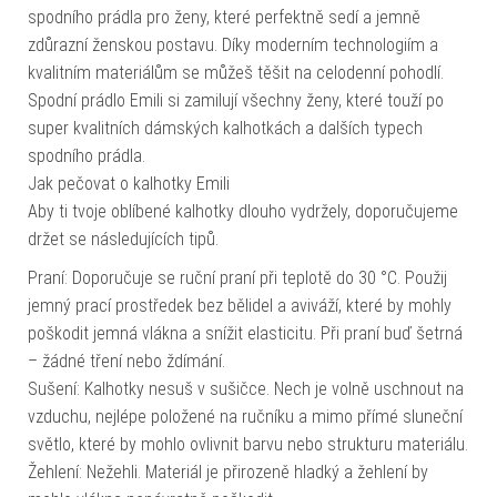
spodního prádla pro ženy, které perfektně sedí a jemně
zdůrazní ženskou postavu. Díky moderním technologiím a
kvalitním materiálům se můžeš těšit na celodenní pohodlí.
Spodní prádlo Emili si zamilují všechny ženy, které touží po
super kvalitních dámských kalhotkách a dalších typech
spodního prádla.
Jak pečovat o kalhotky Emili
Aby ti tvoje oblíbené kalhotky dlouho vydržely, doporučujeme
držet se následujících tipů.
Praní: Doporučuje se ruční praní při teplotě do 30 °C. Použij
jemný prací prostředek bez bělidel a aviváží, které by mohly
poškodit jemná vlákna a snížit elasticitu. Při praní buď šetrná
– žádné tření nebo ždímání.
Sušení: Kalhotky nesuš v sušičce. Nech je volně uschnout na
vzduchu, nejlépe položené na ručníku a mimo přímé sluneční
světlo, které by mohlo ovlivnit barvu nebo strukturu materiálu.
Žehlení: Nežehli. Materiál je přirozeně hladký a žehlení by