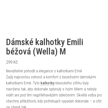
Dámské kalhotky Emili
béžová (Wella) M
299
Kč
Neviditelné pohodlí a elegance s kalhotkami Emili
Zažij naprostou volnost a komfort s bezešvými dámskými
kalhotkami Emili. Tyto
kalhotky
klasického střihu byly
navrženy tak, aby dokonale splynuly s tvým tělem a nebyly
vidět ani pod tím nejpřiléhavějším oblečením. Skvělá volba pro
všechny příležitosti, kdy potřebuješ vypadat dokonale – a cítit
se stejně tak.