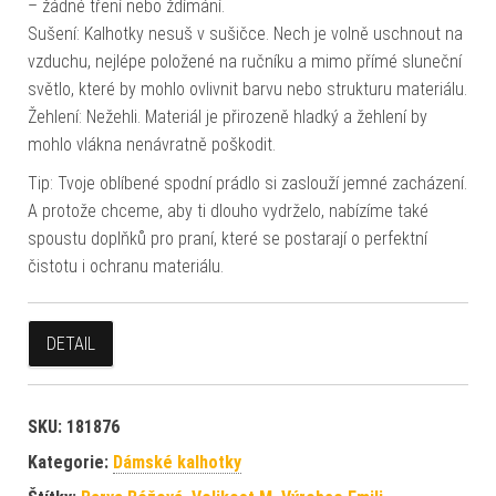
– žádné tření nebo ždímání.
Sušení: Kalhotky nesuš v sušičce. Nech je volně uschnout na
vzduchu, nejlépe položené na ručníku a mimo přímé sluneční
světlo, které by mohlo ovlivnit barvu nebo strukturu materiálu.
Žehlení: Nežehli. Materiál je přirozeně hladký a žehlení by
mohlo vlákna nenávratně poškodit.
Tip: Tvoje oblíbené spodní prádlo si zaslouží jemné zacházení.
A protože chceme, aby ti dlouho vydrželo, nabízíme také
spoustu doplňků pro praní, které se postarají o perfektní
čistotu i ochranu materiálu.
DETAIL
SKU:
181876
Kategorie:
Dámské kalhotky