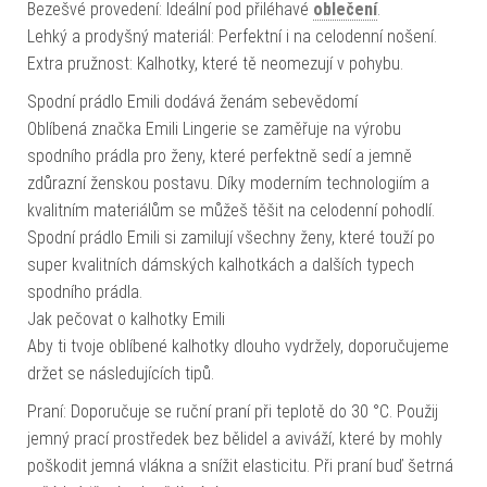
Bezešvé provedení: Ideální pod přiléhavé
oblečení
.
Lehký a prodyšný materiál: Perfektní i na celodenní nošení.
Extra pružnost: Kalhotky, které tě neomezují v pohybu.
Spodní prádlo Emili dodává ženám sebevědomí
Oblíbená značka Emili Lingerie se zaměřuje na výrobu
spodního prádla pro ženy, které perfektně sedí a jemně
zdůrazní ženskou postavu. Díky moderním technologiím a
kvalitním materiálům se můžeš těšit na celodenní pohodlí.
Spodní prádlo Emili si zamilují všechny ženy, které touží po
super kvalitních dámských kalhotkách a dalších typech
spodního prádla.
Jak pečovat o kalhotky Emili
Aby ti tvoje oblíbené kalhotky dlouho vydržely, doporučujeme
držet se následujících tipů.
Praní: Doporučuje se ruční praní při teplotě do 30 °C. Použij
jemný prací prostředek bez bělidel a aviváží, které by mohly
poškodit jemná vlákna a snížit elasticitu. Při praní buď šetrná