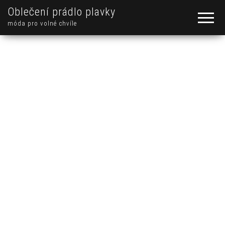
Oblečení prádlo plavky
móda pro volné chvíle