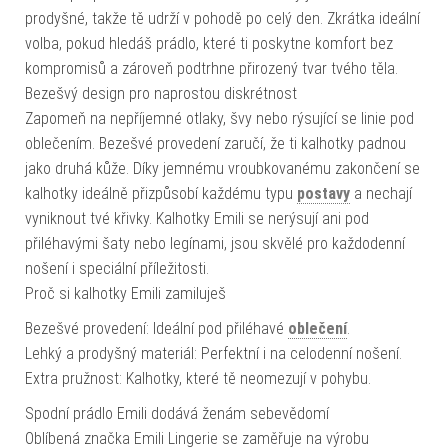
prodyšné, takže tě udrží v pohodě po celý den. Zkrátka ideální
volba, pokud hledáš prádlo, které ti poskytne komfort bez
kompromisů a zároveň podtrhne přirozený tvar tvého těla.
Bezešvý design pro naprostou diskrétnost
Zapomeň na nepříjemné otlaky, švy nebo rýsující se linie pod
oblečením. Bezešvé provedení zaručí, že ti kalhotky padnou
jako druhá kůže. Díky jemnému vroubkovanému zakončení se
kalhotky ideálně přizpůsobí každému typu
postavy
a nechají
vyniknout tvé křivky. Kalhotky Emili se nerýsují ani pod
přiléhavými šaty nebo legínami, jsou skvělé pro každodenní
nošení i speciální příležitosti.
Proč si kalhotky Emili zamiluješ
Bezešvé provedení: Ideální pod přiléhavé
oblečení
.
Lehký a prodyšný materiál: Perfektní i na celodenní nošení.
Extra pružnost: Kalhotky, které tě neomezují v pohybu.
Spodní prádlo Emili dodává ženám sebevědomí
Oblíbená značka Emili Lingerie se zaměřuje na výrobu