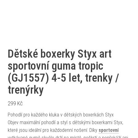
Dětské boxerky Styx art
sportovní guma tropic
(GJ1557) 4-5 let, trenky /
trenýrky
299
Kč
Pohodlí pro každého kluka v dětských boxerkách Styx
Objev maximální pohodlí a styl s dětskými boxerkami Styx,
které jsou ideální pro každodenní nošení. Díky
sportovní
vytkávané gumě skvěle drží na místě, neškrtí a nepřekáží ani