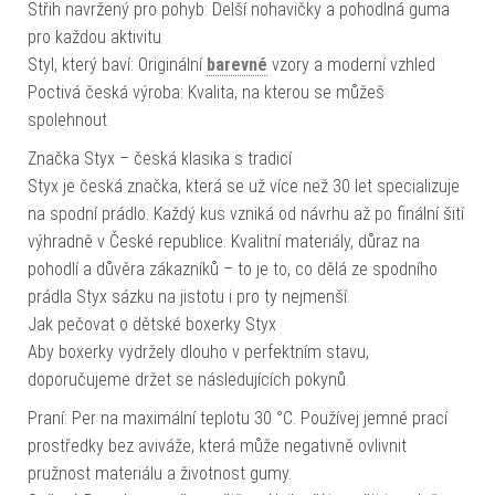
Střih navržený pro pohyb: Delší nohavičky a pohodlná guma
pro každou aktivitu
Styl, který baví: Originální
barevné
vzory a moderní vzhled
Poctivá česká výroba: Kvalita, na kterou se můžeš
spolehnout
Značka Styx – česká klasika s tradicí
Styx je česká značka, která se už více než 30 let specializuje
na spodní prádlo. Každý kus vzniká od návrhu až po finální šití
výhradně v České republice. Kvalitní materiály, důraz na
pohodlí a důvěra zákazníků – to je to, co dělá ze spodního
prádla Styx sázku na jistotu i pro ty nejmenší.
Jak pečovat o dětské boxerky Styx
Aby boxerky vydržely dlouho v perfektním stavu,
doporučujeme držet se následujících pokynů.
Praní: Per na maximální teplotu 30 °C. Používej jemné prací
prostředky bez aviváže, která může negativně ovlivnit
pružnost materiálu a životnost gumy.