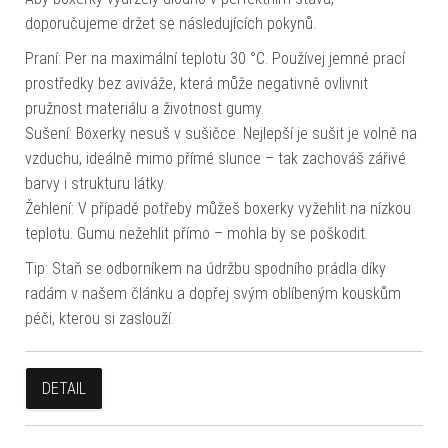
doporučujeme držet se následujících pokynů.
Praní: Per na maximální teplotu 30 °C. Používej jemné prací
prostředky bez aviváže, která může negativně ovlivnit
pružnost materiálu a životnost gumy.
Sušení: Boxerky nesuš v sušičce. Nejlepší je sušit je volně na
vzduchu, ideálně mimo přímé slunce – tak zachováš zářivé
barvy i strukturu látky.
Žehlení: V případě potřeby můžeš boxerky vyžehlit na nízkou
teplotu. Gumu nežehlit přímo – mohla by se poškodit.
Tip: Staň se odborníkem na údržbu spodního prádla díky
radám v našem článku a dopřej svým oblíbeným kouskům
péči, kterou si zaslouží.
DETAIL