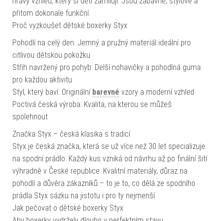
hravý vzhled, který si děti zamilují. Jsou zábavné, stylové a
přitom dokonale funkční.
Proč vyzkoušet dětské boxerky Styx
Pohodlí na celý den: Jemný a pružný materiál ideální pro
citlivou dětskou pokožku
Střih navržený pro pohyb: Delší nohavičky a pohodlná guma
pro každou aktivitu
Styl, který baví: Originální
barevné
vzory a moderní vzhled
Poctivá česká výroba: Kvalita, na kterou se můžeš
spolehnout
Značka Styx – česká klasika s tradicí
Styx je česká značka, která se už více než 30 let specializuje
na spodní prádlo. Každý kus vzniká od návrhu až po finální šití
výhradně v České republice. Kvalitní materiály, důraz na
pohodlí a důvěra zákazníků – to je to, co dělá ze spodního
prádla Styx sázku na jistotu i pro ty nejmenší.
Jak pečovat o dětské boxerky Styx
Aby boxerky vydržely dlouho v perfektním stavu,