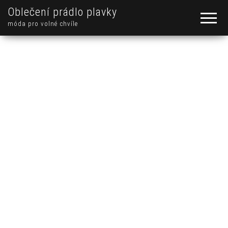
Oblečení prádlo plavky
móda pro volné chvíle