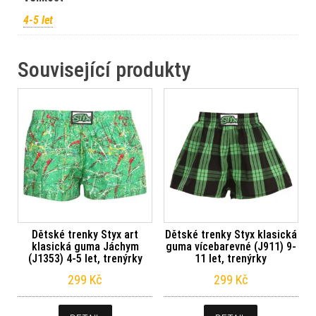
4-5 let
Související produkty
Dětské trenky Styx art
Dětské trenky Styx klasická
klasická guma Jáchym
guma vícebarevné (J911) 9-
(J1353) 4-5 let, trenýrky
11 let, trenýrky
299
Kč
299
Kč