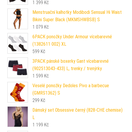
1 399
Kč
Menstruační kalhotky Modibodi Sensual Hi Waist
Bikini Super Black (MKMSHWBSB) S
1 079
Kč
6PACK ponožky Under Armour vícebarevné
(1382611 002) XL
599
Kč
3PACK pánské boxerky Gant vícebarevné
(902513043-433) L, trenky / trenýrky
1 599
Kč
Veselé ponožky Dedoles Pivo a barbecue
(GMRS1362) S
299
Kč
Dámský set Obsessive černý (828-CHE chemise)
L
1 199
Kč