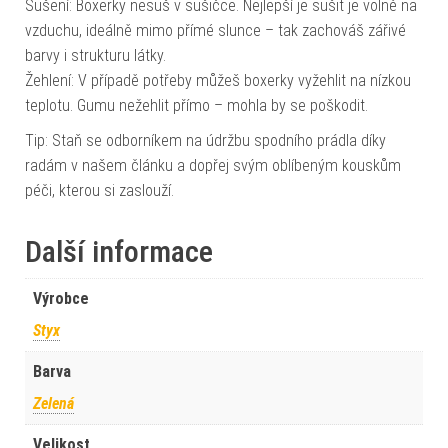
Sušení: Boxerky nesuš v sušičce. Nejlepší je sušit je volně na
vzduchu, ideálně mimo přímé slunce – tak zachováš zářivé
barvy i strukturu látky.
Žehlení: V případě potřeby můžeš boxerky vyžehlit na nízkou
teplotu. Gumu nežehlit přímo – mohla by se poškodit.
Tip: Staň se odborníkem na údržbu spodního prádla díky
radám v našem článku a dopřej svým oblíbeným kouskům
péči, kterou si zaslouží.
Další informace
Výrobce
Styx
Barva
Zelená
Velikost