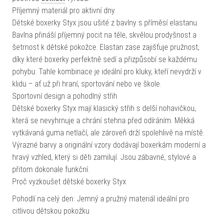
Příjemný materiál pro aktivní dny
Dětské boxerky Styx jsou ušité z bavlny s příměsí elastanu.
Bavlna přináší příjemný pocit na těle, skvělou prodyšnost a
šetrnost k dětské pokožce. Elastan zase zajišťuje pružnost,
díky které boxerky perfektně sedí a přizpůsobí se každému
pohybu. Tahle kombinace je ideální pro kluky, kteří nevydrží v
klidu – ať už při hraní, sportování nebo ve škole.
Sportovní design a pohodlný střih
Dětské boxerky Styx mají klasický střih s delší nohavičkou,
která se nevyhrnuje a chrání stehna před odíráním. Měkká
vytkávaná guma netlačí, ale zároveň drží spolehlivě na místě.
Výrazné barvy a originální vzory dodávají boxerkám moderní a
hravý vzhled, který si děti zamilují. Jsou zábavné, stylové a
přitom dokonale funkční.
Proč vyzkoušet dětské boxerky Styx
Pohodlí na celý den: Jemný a pružný materiál ideální pro
citlivou dětskou pokožku