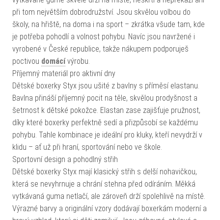
při tom největším dobrodružství. Jsou skvělou volbou do
školy, na hřiště, na doma i na sport – zkrátka všude tam, kde
je potřeba pohodlí a volnost pohybu. Navíc jsou navržené i
vyrobené v České republice, takže nákupem podporuješ
poctivou
domácí
výrobu.
Příjemný materiál pro aktivní dny
Dětské boxerky Styx jsou ušité z bavlny s příměsí elastanu.
Bavlna přináší příjemný pocit na těle, skvělou prodyšnost a
šetrnost k dětské pokožce. Elastan zase zajišťuje pružnost,
díky které boxerky perfektně sedí a přizpůsobí se každému
pohybu. Tahle kombinace je ideální pro kluky, kteří nevydrží v
klidu – ať už při hraní, sportování nebo ve škole.
Sportovní design a pohodlný střih
Dětské boxerky Styx mají klasický střih s delší nohavičkou,
která se nevyhrnuje a chrání stehna před odíráním. Měkká
vytkávaná guma netlačí, ale zároveň drží spolehlivě na místě.
Výrazné barvy a originální vzory dodávají boxerkám moderní a