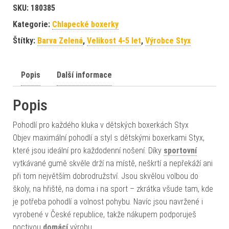
SKU:
180385
Kategorie:
Chlapecké boxerky
Štítky:
Barva Zelená
,
Velikost 4-5 let
,
Výrobce Styx
Popis
Další informace
Popis
Pohodlí pro každého kluka v dětských boxerkách Styx
Objev maximální pohodlí a styl s dětskými boxerkami Styx,
které jsou ideální pro každodenní nošení. Díky
sportovní
vytkávané gumě skvěle drží na místě, neškrtí a nepřekáží ani
při tom největším dobrodružství. Jsou skvělou volbou do
školy, na hřiště, na doma i na sport – zkrátka všude tam, kde
je potřeba pohodlí a volnost pohybu. Navíc jsou navržené i
vyrobené v České republice, takže nákupem podporuješ
poctivou
domácí
výrobu.