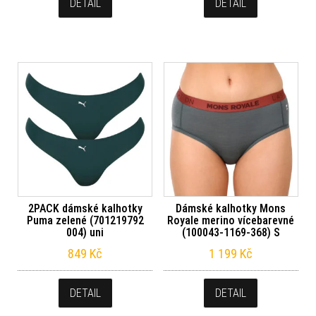
DETAIL
DETAIL
2PACK dámské kalhotky
Dámské kalhotky Mons
Puma zelené (701219792
Royale merino vícebarevné
004) uni
(100043-1169-368) S
849
Kč
1 199
Kč
DETAIL
DETAIL