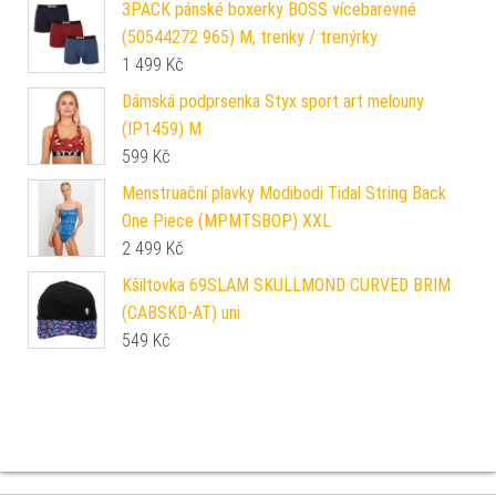
3PACK pánské boxerky BOSS vícebarevné
(50544272 965) M, trenky / trenýrky
1 499
Kč
Dámská podprsenka Styx sport art melouny
(IP1459) M
599
Kč
Menstruační plavky Modibodi Tidal String Back
One Piece (MPMTSBOP) XXL
2 499
Kč
Kšiltovka 69SLAM SKULLMOND CURVED BRIM
(CABSKD-AT) uni
549
Kč