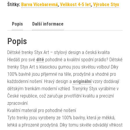
Štítky:
Barva Vícebarevná
,
Velikost 4-5 let
,
Výrobce Styx
Popis
Další informace
Popis
Dětské trenky Styx Art – stylový design a česká kvalita
Hledáš pro své
dítě
pohodlné a kvalitní spodní prádlo? Dětské
trenky Styx Art s klasickou gumou jsou skvělou volbou! Díky
100% bavlně jsou příjemné na těle, prodyšné a vhodné pro
každodenní nošení. Hravý design a
originální
vzory dodávají
dětským trenkám moderní vzhled. Trenýrky Styx vyrábíme v
České republice, což zaručuje prvotřídní kvalitu a precizní
zpracování.
Kvalitní materiál pro pohodlné nošení
Tyto trenky jsou vyrobeny ze 100% bavlny, která je měkká,
lehká a přirozeně prodyšná. Díky tomu skvěle odvádějí vlhkost