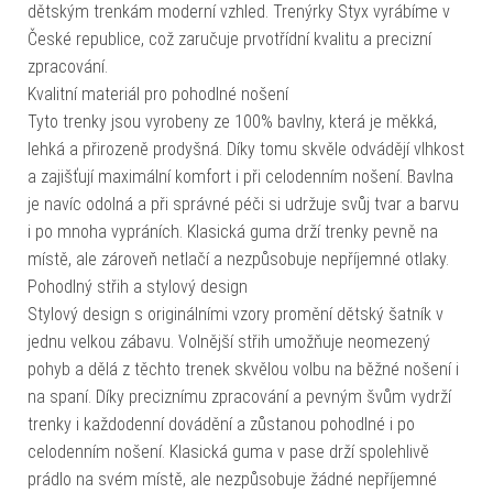
dětským trenkám moderní vzhled. Trenýrky Styx vyrábíme v
České republice, což zaručuje prvotřídní kvalitu a precizní
zpracování.
Kvalitní materiál pro pohodlné nošení
Tyto trenky jsou vyrobeny ze 100% bavlny, která je měkká,
lehká a přirozeně prodyšná. Díky tomu skvěle odvádějí vlhkost
a zajišťují maximální komfort i při celodenním nošení. Bavlna
je navíc odolná a při správné péči si udržuje svůj tvar a barvu
i po mnoha vypráních. Klasická guma drží trenky pevně na
místě, ale zároveň netlačí a nezpůsobuje nepříjemné otlaky.
Pohodlný střih a stylový design
Stylový design s originálními vzory promění dětský šatník v
jednu velkou zábavu. Volnější střih umožňuje neomezený
pohyb a dělá z těchto trenek skvělou volbu na běžné nošení i
na spaní. Díky preciznímu zpracování a pevným švům vydrží
trenky i každodenní dovádění a zůstanou pohodlné i po
celodenním nošení. Klasická guma v pase drží spolehlivě
prádlo na svém místě, ale nezpůsobuje žádné nepříjemné