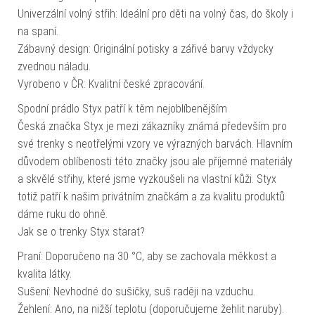
Univerzální volný střih: Ideální pro děti na volný čas, do školy i
na spaní.
Zábavný design: Originální potisky a zářivé barvy vždycky
zvednou náladu.
Vyrobeno v ČR: Kvalitní české zpracování.
Spodní prádlo Styx patří k těm nejoblíbenějším
Česká značka Styx je mezi zákazníky známá především pro
své trenky s neotřelými vzory ve výrazných barvách. Hlavním
důvodem oblíbenosti této značky jsou ale příjemné materiály
a skvělé střihy, které jsme vyzkoušeli na vlastní kůži. Styx
totiž patří k našim privátním značkám a za kvalitu produktů
dáme ruku do ohně.
Jak se o trenky Styx starat?
Praní: Doporučeno na 30 °C, aby se zachovala měkkost a
kvalita látky.
Sušení: Nevhodné do sušičky, suš raději na vzduchu.
Žehlení: Ano, na nižší teplotu (doporučujeme žehlit naruby).