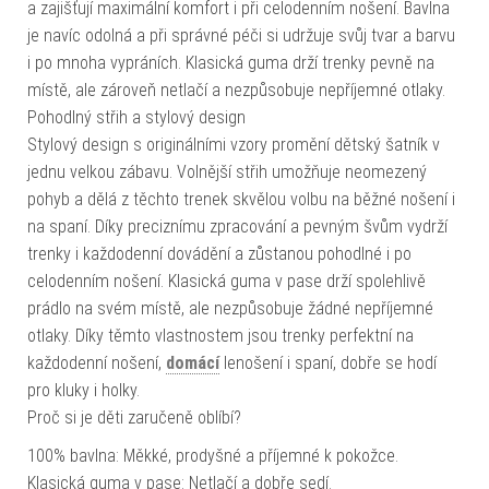
a zajišťují maximální komfort i při celodenním nošení. Bavlna
je navíc odolná a při správné péči si udržuje svůj tvar a barvu
i po mnoha vypráních. Klasická guma drží trenky pevně na
místě, ale zároveň netlačí a nezpůsobuje nepříjemné otlaky.
Pohodlný střih a stylový design
Stylový design s originálními vzory promění dětský šatník v
jednu velkou zábavu. Volnější střih umožňuje neomezený
pohyb a dělá z těchto trenek skvělou volbu na běžné nošení i
na spaní. Díky preciznímu zpracování a pevným švům vydrží
trenky i každodenní dovádění a zůstanou pohodlné i po
celodenním nošení. Klasická guma v pase drží spolehlivě
prádlo na svém místě, ale nezpůsobuje žádné nepříjemné
otlaky. Díky těmto vlastnostem jsou trenky perfektní na
každodenní nošení,
domácí
lenošení i spaní, dobře se hodí
pro kluky i holky.
Proč si je děti zaručeně oblíbí?
100% bavlna: Měkké, prodyšné a příjemné k pokožce.
Klasická guma v pase: Netlačí a dobře sedí.