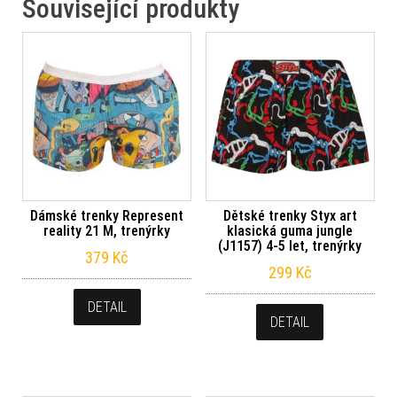
Související produkty
Dámské trenky Represent
Dětské trenky Styx art
reality 21 M, trenýrky
klasická guma jungle
(J1157) 4-5 let, trenýrky
379
Kč
299
Kč
DETAIL
DETAIL