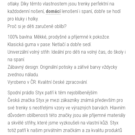
otlaky. Díky těmto vlastnostem jsou trenky perfektní na
každodenní nošení,
domácí
lenošení i spaní, dobře se hodí
pro kluky i holky.
Proč si je děti zaručeně oblíbí?
100% bavlna: Měkké, prodyšné a příjemné k pokožce.
Klasická guma v pase: Netlačí a dobře sedí.
Univerzální volný střih: Ideální pro děti na volný čas, do školy i
na spaní.
Zábavný design: Originální potisky a zářivé barvy vždycky
zvednou náladu.
Vyrobeno v ČR: Kvalitní české zpracování.
Spodní prádlo Styx patří k těm nejoblíbenějším
Česká značka Styx je mezi zákazníky známá především pro
své trenky s neotřelými vzory ve výrazných barvách. Hlavním
důvodem oblíbenosti této značky jsou ale příjemné materiály
a skvělé střihy, které jsme vyzkoušeli na vlastní kůži. Styx
totiž patří k našim privátním značkám a za kvalitu produktů