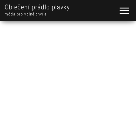
Oblečení prádlo plavky
móda pro volné chvíle