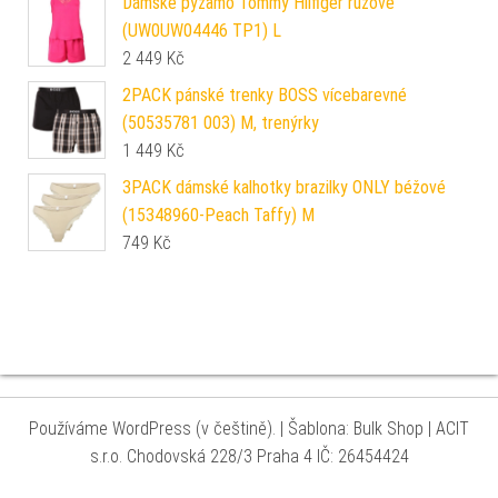
Dámské pyžamo Tommy Hilfiger růžové
(UW0UW04446 TP1) L
2 449
Kč
2PACK pánské trenky BOSS vícebarevné
(50535781 003) M, trenýrky
1 449
Kč
3PACK dámské kalhotky brazilky ONLY béžové
(15348960-Peach Taffy) M
749
Kč
Používáme WordPress (v češtině).
|
Šablona: Bulk Shop
| ACIT
s.r.o. Chodovská 228/3 Praha 4 IČ: 26454424