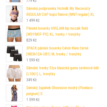
779
Kč
Dámská podprsenka Hotmilk My Necessity
REGULAR CAP kojicí fialová (MNT-regular) XL
1 499
Kč
Pánské boxerky 69SLAM hip mozaik field
(MSYMOF-PO) XL, trenky / trenýrky
829
Kč
3PACK pánské boxerky Calvin Klein černé
(NB3612A-UB1) M, trenky / trenýrky
1 599
Kč
Dámské trenky Styx klasická guma saténové bílé
(L1061) L, trenýrky
349
Kč
Dámský župánek Obsessive modrý (Flowlace
peignoir) S
1 599
Kč