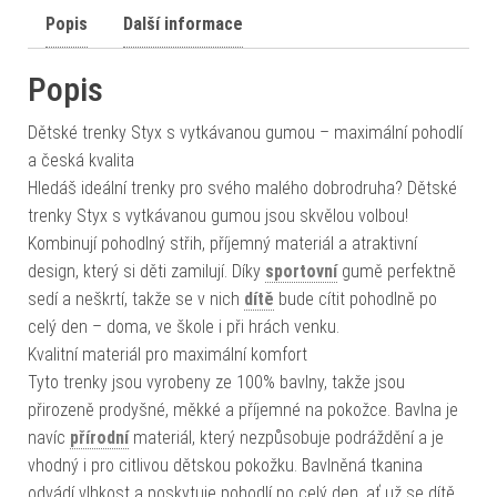
Popis
Další informace
Popis
Dětské trenky Styx s vytkávanou gumou – maximální pohodlí
a česká kvalita
Hledáš ideální trenky pro svého malého dobrodruha? Dětské
trenky Styx s vytkávanou gumou jsou skvělou volbou!
Kombinují pohodlný střih, příjemný materiál a atraktivní
design, který si děti zamilují. Díky
sportovní
gumě perfektně
sedí a neškrtí, takže se v nich
dítě
bude cítit pohodlně po
celý den – doma, ve škole i při hrách venku.
Kvalitní materiál pro maximální komfort
Tyto trenky jsou vyrobeny ze 100% bavlny, takže jsou
přirozeně prodyšné, měkké a příjemné na pokožce. Bavlna je
navíc
přírodní
materiál, který nezpůsobuje podráždění a je
vhodný i pro citlivou dětskou pokožku. Bavlněná tkanina
odvádí vlhkost a poskytuje pohodlí po celý den, ať už se dítě