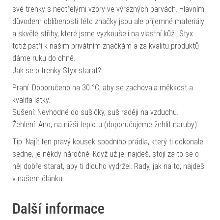
své trenky s neotřelými vzory ve výrazných barvách. Hlavním
důvodem oblíbenosti této značky jsou ale příjemné materiály
a skvělé střihy, které jsme vyzkoušeli na vlastní kůži. Styx
totiž patří k našim privátním značkám a za kvalitu produktů
dáme ruku do ohně.
Jak se o trenky Styx starat?
Praní: Doporučeno na 30 °C, aby se zachovala měkkost a
kvalita látky.
Sušení: Nevhodné do sušičky, suš raději na vzduchu.
Žehlení: Ano, na nižší teplotu (doporučujeme žehlit naruby).
Tip: Najít ten pravý kousek spodního prádla, který ti dokonale
sedne, je někdy náročné. Když už jej najdeš, stojí za to se o
něj dobře starat, aby ti dlouho vydržel. Rady, jak na to, najdeš
v našem článku.
Další informace