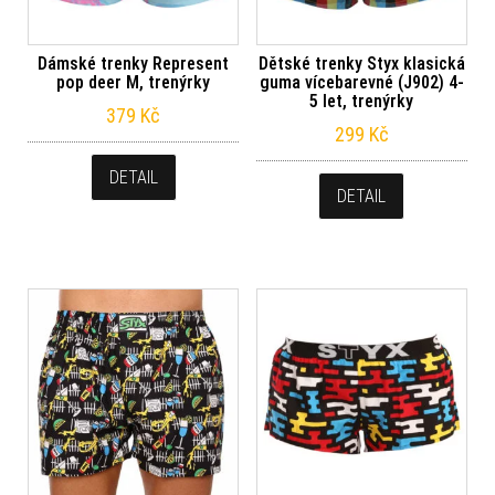
Dámské trenky Represent
Dětské trenky Styx klasická
pop deer M, trenýrky
guma vícebarevné (J902) 4-
5 let, trenýrky
379
Kč
299
Kč
DETAIL
DETAIL