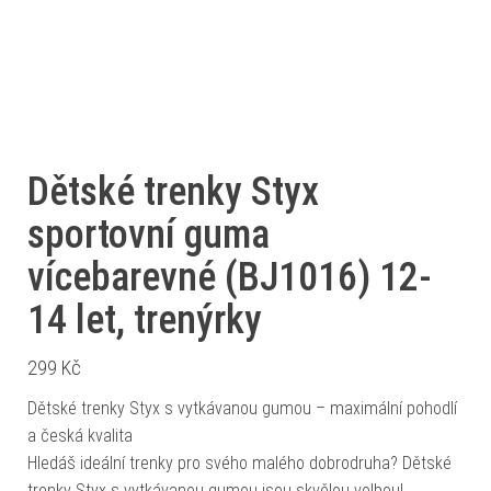
Dětské trenky Styx
sportovní guma
vícebarevné (BJ1016) 12-
14 let, trenýrky
299
Kč
Dětské trenky Styx s vytkávanou gumou – maximální pohodlí
a česká kvalita
Hledáš ideální trenky pro svého malého dobrodruha? Dětské
trenky Styx s vytkávanou gumou jsou skvělou volbou!