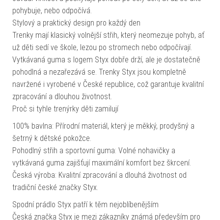
pohybuje, nebo odpočívá.
Stylový a praktický design pro každý den
Trenky mají klasický volnější střih, který neomezuje pohyb, ať
už děti sedí ve škole, lezou po stromech nebo odpočívají.
Vytkávaná guma s logem Styx dobře drží, ale je dostatečně
pohodlná a nezařezává se. Trenky Styx jsou kompletně
navržené i vyrobené v České republice, což garantuje kvalitní
zpracování a dlouhou životnost.
Proč si tyhle trenýrky děti zamilují
100% bavlna: Přírodní materiál, který je měkký, prodyšný a
šetrný k dětské pokožce.
Pohodlný střih a sportovní guma: Volné nohavičky a
vytkávaná guma zajišťují maximální komfort bez škrcení.
Česká výroba: Kvalitní zpracování a dlouhá životnost od
tradiční české značky Styx.
Spodní prádlo Styx patří k těm nejoblíbenějším
Česká značka Styx je mezi zákazníky známá především pro