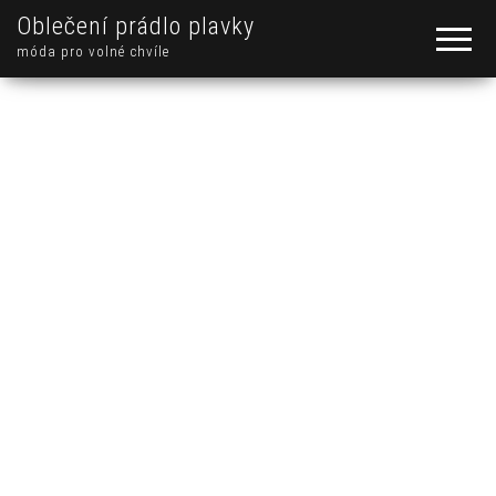
Oblečení prádlo plavky
móda pro volné chvíle