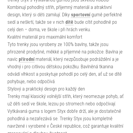
Kombinují pohodlný střih, příjemný materiál a atraktivní
design, který si děti zamilují. Díky
sportovní
gumě perfektně
sedí a neškrtí, takže se v nich
dítě
bude cítit pohodlně po
celý den – doma, ve škole i při hrách venku.
Kvalitní materiál pro maximální komfort
Tyto trenky jsou vyrobeny ze 100% bavlny, takže jsou
přirozeně prodyšné, měkké a příjemné na pokožce. Bavlna je
navíc
přírodní
materiál, který nezpůsobuje podráždění a je
vhodný i pro citlivou dětskou pokožku. Bavlněná tkanina
odvádí vlhkost a poskytuje pohodlí po celý den, ať už se dítě
pohybuje, nebo odpočívá.
Stylový a praktický design pro každý den
Trenky mají klasický volnější střih, který neomezuje pohyb, ať
už děti sedí ve škole, lezou po stromech nebo odpočívají.
Vytkávaná guma s logem Styx dobře drží, ale je dostatečně
pohodlná a nezařezává se. Trenky Styx jsou kompletně
navržené i vyrobené v České republice, což garantuje kvalitní