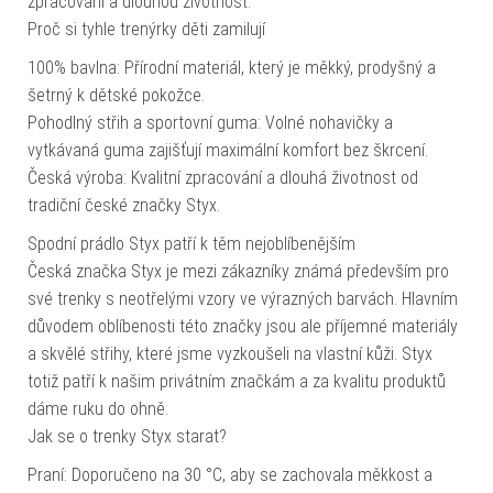
zpracování a dlouhou životnost.
Proč si tyhle trenýrky děti zamilují
100% bavlna: Přírodní materiál, který je měkký, prodyšný a
šetrný k dětské pokožce.
Pohodlný střih a sportovní guma: Volné nohavičky a
vytkávaná guma zajišťují maximální komfort bez škrcení.
Česká výroba: Kvalitní zpracování a dlouhá životnost od
tradiční české značky Styx.
Spodní prádlo Styx patří k těm nejoblíbenějším
Česká značka Styx je mezi zákazníky známá především pro
své trenky s neotřelými vzory ve výrazných barvách. Hlavním
důvodem oblíbenosti této značky jsou ale příjemné materiály
a skvělé střihy, které jsme vyzkoušeli na vlastní kůži. Styx
totiž patří k našim privátním značkám a za kvalitu produktů
dáme ruku do ohně.
Jak se o trenky Styx starat?
Praní: Doporučeno na 30 °C, aby se zachovala měkkost a