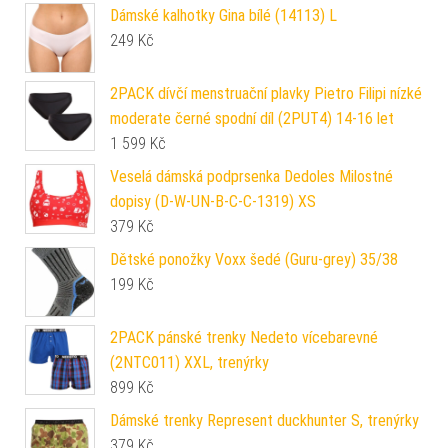
Dámské kalhotky Gina bílé (14113) L
249
Kč
2PACK dívčí menstruační plavky Pietro Filipi nízké
moderate černé spodní díl (2PUT4) 14-16 let
1 599
Kč
Veselá dámská podprsenka Dedoles Milostné
dopisy (D-W-UN-B-C-C-1319) XS
379
Kč
Dětské ponožky Voxx šedé (Guru-grey) 35/38
199
Kč
2PACK pánské trenky Nedeto vícebarevné
(2NTC011) XXL, trenýrky
899
Kč
Dámské trenky Represent duckhunter S, trenýrky
379
Kč