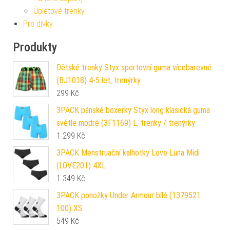
Úpletové trenky
Pro dívky
Produkty
Dětské trenky Styx sportovní guma vícebarevné
(BJ1018) 4-5 let, trenýrky
299
Kč
3PACK pánské boxerky Styx long klasická guma
světle modré (3F1169) L, trenky / trenýrky
1 299
Kč
3PACK Menstruační kalhotky Love Luna Midi
(LOVE201) 4XL
1 349
Kč
3PACK ponožky Under Armour bílé (1379521
100) XS
549
Kč