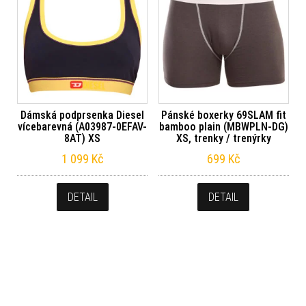
Dámská podprsenka Diesel
Pánské boxerky 69SLAM fit
vícebarevná (A03987-0EFAV-
bamboo plain (MBWPLN-DG)
8AT) XS
XS, trenky / trenýrky
1 099
Kč
699
Kč
DETAIL
DETAIL