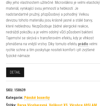
díky jeho vlastnostem užitečné. Microvlákno je velmi elastický
materiál, vynikající svou jemností a hebkostí. Je
nadstandartně pružný, přizpůsobivý a pohodlný. Velkou
devizou tohoto materiálu jsou krásně jasné a stálé barvy,
které neblednou. Nezpůsobuje žádné alergické reakce,
nedráždí pokožku a je velmi odolný vůčí působení bakterií.
Tajemství se skrývá v transferovém efektu, kdy je vlhkost
přenášena na vnější vrstvy. Díky tomuto efektu
prádlo
velmi
rychle schne a tím poskytuje nositeli komfort i při zvýšené
fyzické námaze.
DETAIL
SKU:
158639
Kategorie:
Pánské boxerky
Štítky:
Barva Vícebarevná
,
Velikost XS
,
Výrobce 69SLAM