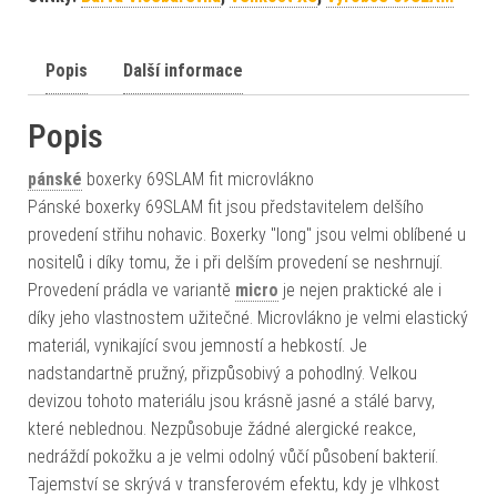
Popis
Další informace
Popis
pánské
boxerky 69SLAM fit microvlákno
Pánské boxerky 69SLAM fit jsou představitelem delšího
provedení střihu nohavic. Boxerky "long" jsou velmi oblíbené u
nositelů i díky tomu, že i při delším provedení se neshrnují.
Provedení prádla ve variantě
micro
je nejen praktické ale i
díky jeho vlastnostem užitečné. Microvlákno je velmi elastický
materiál, vynikající svou jemností a hebkostí. Je
nadstandartně pružný, přizpůsobivý a pohodlný. Velkou
devizou tohoto materiálu jsou krásně jasné a stálé barvy,
které neblednou. Nezpůsobuje žádné alergické reakce,
nedráždí pokožku a je velmi odolný vůčí působení bakterií.
Tajemství se skrývá v transferovém efektu, kdy je vlhkost