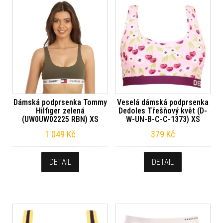
Dámská podprsenka Tommy
Veselá dámská podprsenka
Hilfiger zelená
Dedoles Třešňový květ (D-
(UW0UW02225 RBN) XS
W-UN-B-C-C-1373) XS
1 049
Kč
379
Kč
DETAIL
DETAIL