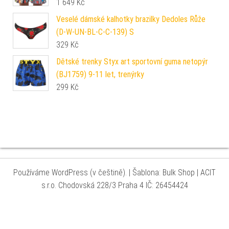
1 649
Kč
Veselé dámské kalhotky brazilky Dedoles Růže
(D-W-UN-BL-C-C-139) S
329
Kč
Dětské trenky Styx art sportovní guma netopýr
(BJ1759) 9-11 let, trenýrky
299
Kč
Používáme WordPress (v češtině).
|
Šablona: Bulk Shop
| ACIT
s.r.o. Chodovská 228/3 Praha 4 IČ: 26454424