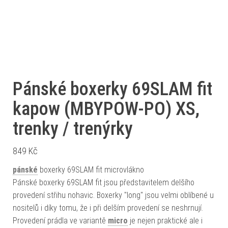
Pánské boxerky 69SLAM fit
kapow (MBYPOW-PO) XS,
trenky / trenýrky
849
Kč
pánské
boxerky 69SLAM fit microvlákno
Pánské boxerky 69SLAM fit jsou představitelem delšího
provedení střihu nohavic. Boxerky "long" jsou velmi oblíbené u
nositelů i díky tomu, že i při delším provedení se neshrnují.
Provedení prádla ve variantě
micro
je nejen praktické ale i