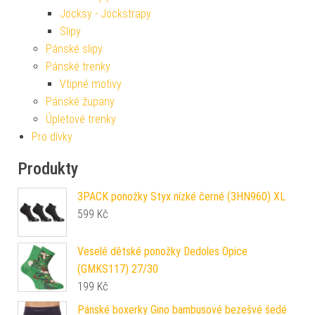
Jocksy - Jockstrapy
Slipy
Pánské slipy
Pánské trenky
Vtipné motivy
Pánské župany
Úpletové trenky
Pro dívky
Produkty
3PACK ponožky Styx nízké černé (3HN960) XL
599
Kč
Veselé dětské ponožky Dedoles Opice
(GMKS117) 27/30
199
Kč
Pánské boxerky Gino bambusové bezešvé šedé