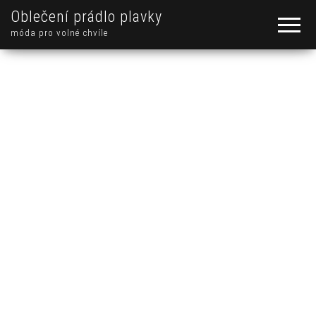
Oblečení prádlo plavky
móda pro volné chvíle