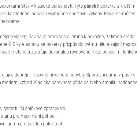
 boxerkami Styx v klasické barevnosti. Tyto
pánské
boxerky s kratšími
 pro každodenní nošení i výjimečné sportovní výkony. Navíc se můžeš
y nezklame.
mělých vláken. Bavlna je prodyšná a jemná k pokožce, zatímco modal
bení. Díky elastanu se boxerky přizpůsobí tvému tělu a zajistí napro
nace materiálů zajišťuje dokonalou rovnováhu mezi pohodlím, funkčno
erolují a dopřejí ti maximální volnost pohybu. Sportovní guma v pase 
m moderní vzhled. Klasická barevnost přidá do tvého šatníku nadčaso
, garantující špičkové zpracování.
stanu pro maximální pohodlí.
vní guma pro každou příležitost.