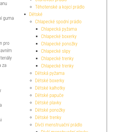
tanu
Těhotenské a kojicí prádlo
Dětské
ní guma
Chlapecké spodní prádlo
Chlapecká pyžama
Chlapecké boxerky
m pro
Chlapecké ponožky
Hlavním
Chlapecké slipy
teriály
Chlapecké trenky
a za
Chlapecké trenky
Dětská pyžama
Dětské boxerky
Dětské kalhotky
y
Dětské papuče
Dětské plavky
a
Dětské ponožky
Dětské trenky
i
Dívčí menstruační prádlo