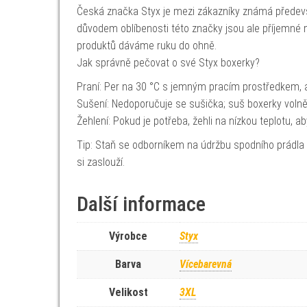
Česká značka Styx je mezi zákazníky známá předevš
důvodem oblíbenosti této značky jsou ale příjemné ma
produktů dáváme ruku do ohně.
Jak správně pečovat o své Styx boxerky?
Praní: Per na 30 °C s jemným pracím prostředkem, a
Sušení: Nedoporučuje se sušička; suš boxerky volně
Žehlení: Pokud je potřeba, žehli na nízkou teplotu, a
Tip: Staň se odborníkem na údržbu spodního prádla
si zaslouží.
Další informace
Výrobce
Styx
Barva
Vícebarevná
Velikost
3XL