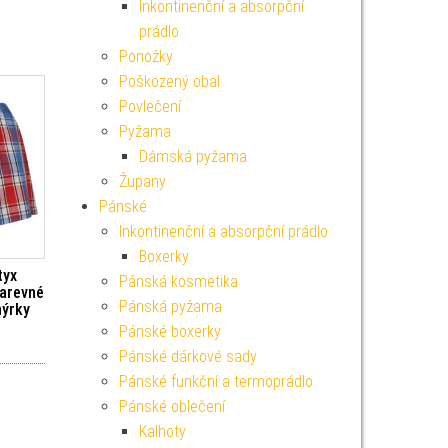
Inkontinenční a absorpční
prádlo
Ponožky
Poškozený obal
Povlečení
Pyžama
Dámská pyžama
Župany
Pánské
Inkontinenční a absorpční prádlo
Boxerky
tyx
Pánská kosmetika
barevné
Pánská pyžama
nýrky
Pánské boxerky
Pánské dárkové sady
Pánské funkční a termoprádlo
Pánské oblečení
Kalhoty