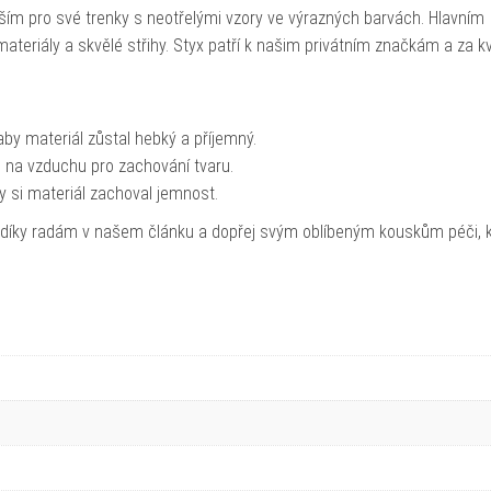
ím pro své trenky s neotřelými vzory ve výrazných barvách. Hlavním
teriály a skvělé střihy. Styx patří k našim privátním značkám a za kv
by materiál zůstal hebký a příjemný.
 na vzduchu pro zachování tvaru.
by si materiál zachoval jemnost.
 díky radám v našem článku a dopřej svým oblíbeným kouskům péči, 