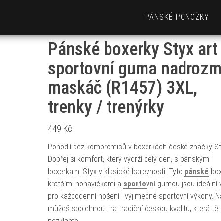
PÁNSKÉ PONOŽKY
Pánské boxerky Styx art
sportovní guma nadrozm
maskáč (R1457) 3XL,
trenky / trenýrky
449
Kč
Pohodlí bez kompromisů v boxerkách české značky St
Dopřej si komfort, který vydrží celý den, s pánskými
boxerkami Styx v klasické barevnosti. Tyto
pánské
box
kratšími nohavičkami a
sportovní
gumou jsou ideální 
pro každodenní nošení i výjimečné sportovní výkony. N
můžeš spolehnout na tradiční českou kvalitu, která tě 
nezklame.