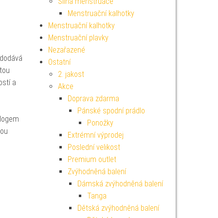
Silná menstruace
Menstruační kalhotky
Menstruační kalhotky
Menstruační plavky
Nezařazené
 dodává
Ostatní
stou
2. jakost
stí a
Akce
Doprava zdarma
Pánské spodní prádlo
s logem
Ponožky
vou
Extrémní výprodej
Poslední velikost
Premium outlet
Zvýhodněná balení
Dámská zvýhodněná balení
Tanga
Dětská zvýhodněná balení