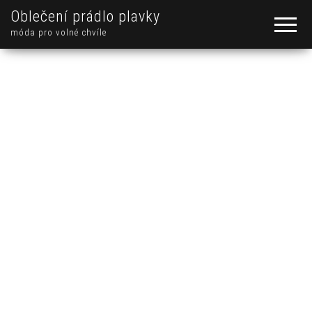
Oblečení prádlo plavky
móda pro volné chvíle