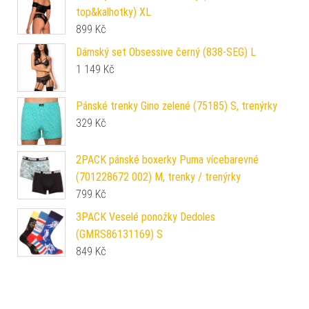
top&kalhotky) XL
899
Kč
Dámský set Obsessive černý (838-SEG) L
1 149
Kč
Pánské trenky Gino zelené (75185) S, trenýrky
329
Kč
2PACK pánské boxerky Puma vícebarevné
(701228672 002) M, trenky / trenýrky
799
Kč
3PACK Veselé ponožky Dedoles
(GMRS86131169) S
849
Kč