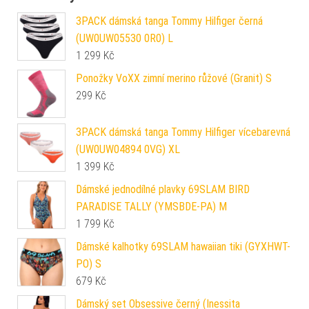
3PACK dámská tanga Tommy Hilfiger černá
(UW0UW05530 0R0) L
1 299
Kč
Ponožky VoXX zimní merino růžové (Granit) S
299
Kč
3PACK dámská tanga Tommy Hilfiger vícebarevná
(UW0UW04894 0VG) XL
1 399
Kč
Dámské jednodílné plavky 69SLAM BIRD
PARADISE TALLY (YMSBDE-PA) M
1 799
Kč
Dámské kalhotky 69SLAM hawaiian tiki (GYXHWT-
PO) S
679
Kč
Dámský set Obsessive černý (Inessita