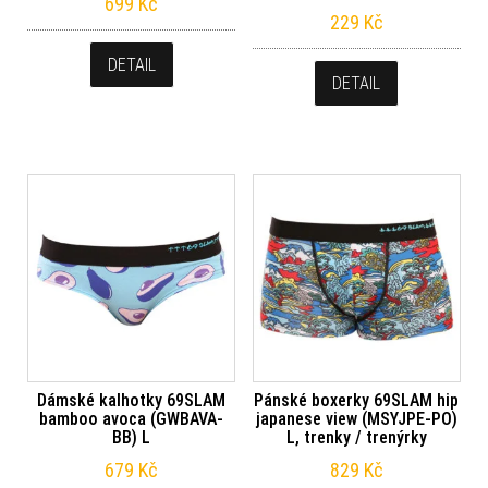
699
Kč
229
Kč
DETAIL
DETAIL
Dámské kalhotky 69SLAM
Pánské boxerky 69SLAM hip
bamboo avoca (GWBAVA-
japanese view (MSYJPE-PO)
BB) L
L, trenky / trenýrky
679
Kč
829
Kč