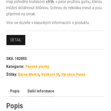
mají pohodlný kraťasový
střih
, v pase pružnou gumu, kterou
můžeš dotáhnout šňůrkou. Schnou do několika minut a jsou
příjemné na omak.
Více se dozvíte v klasických informacích o produktu.
DETAIL
SKU:
182055
Kategorie:
Pánské plavky
Štítky:
Barva Modrá
,
Velikost M
,
Výrobce Puma
Popis
Další informace
Popis