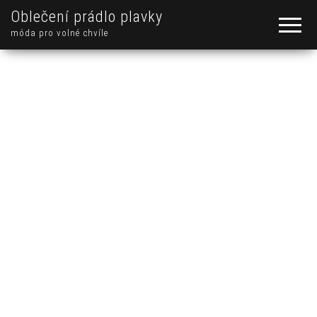
Oblečení prádlo plavky
móda pro volné chvíle