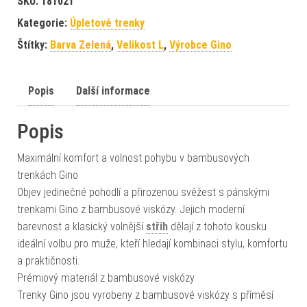
SKU:
181021
Kategorie:
Úpletové trenky
Štítky:
Barva Zelená
,
Velikost L
,
Výrobce Gino
Popis
Další informace
Popis
Maximální komfort a volnost pohybu v bambusových
trenkách Gino
Objev jedinečné pohodlí a přirozenou svěžest s pánskými
trenkami Gino z bambusové viskózy. Jejich moderní
barevnost a klasický volnější
střih
dělají z tohoto kousku
ideální volbu pro muže, kteří hledají kombinaci stylu, komfortu
a praktičnosti.
Prémiový materiál z bambusové viskózy
Trenky Gino jsou vyrobeny z bambusové viskózy s příměsí