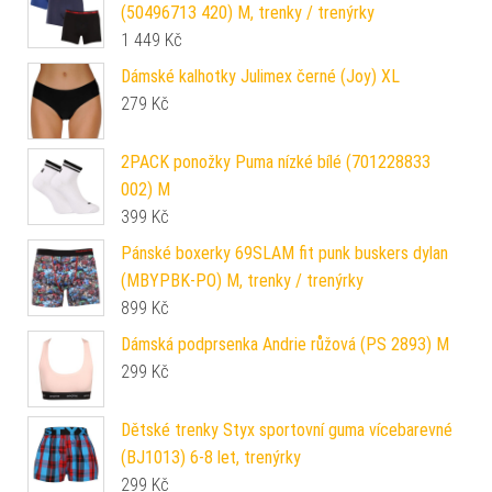
(50496713 420) M, trenky / trenýrky
1 449
Kč
Dámské kalhotky Julimex černé (Joy) XL
279
Kč
2PACK ponožky Puma nízké bílé (701228833
002) M
399
Kč
Pánské boxerky 69SLAM fit punk buskers dylan
(MBYPBK-PO) M, trenky / trenýrky
899
Kč
Dámská podprsenka Andrie růžová (PS 2893) M
299
Kč
Dětské trenky Styx sportovní guma vícebarevné
(BJ1013) 6-8 let, trenýrky
299
Kč