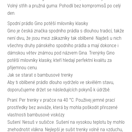
Volný střih a pružná guma: Pohodlí bez kompromisů po celý
den.
Spodní prádlo Gino potěší milovníky klasiky
Gino je česká značka spodního prádla s dlouhou tradicí, takže
není divu, že jsou mezi zákazníky tak oblíbené. Najdeš u nich
všechny druhy pánského spodního prádla a mají dokonce i
dámskou větev známou pod názvem Gina. Trenýrky Gino
potěší milovníky klasiky, kteří hledají perfektní kvalitu za
příjemnou cenu.
Jak se starat o bambusové trenky
Aby ti oblíbené prádlo dlouho vydrželo ve skvělém stavu,
doporučujeme držet se následujících pokynů k údržbě.
Praní: Per trenky v pračce na 40 °C. Používej jemné prací
prostředky bez aviváže, která by mohla poškodit přirozené
vlastnosti bambusové viskózy.
Sušení: Nesuš v sušičce. Sušení na vysokou teplotu by mohlo
znehodnotit vlákna. Nejlepší je sušit trenky volně na vzduchu,