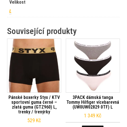
Velikost
L
Související produkty
Pánské boxerky Styx / KTV
3PACK dámská tanga
sportovní guma černé –
Tommy Hilfiger vícebarevná
zlatá guma (GTZ960) L,
(UW0UW02829 0TF) L
trenky / trenýrky
1 349
Kč
529
Kč