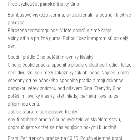
Proč vyzkoušet
pánské
trenky Gino
Bambusová viskóza: Jemná, antibakteriální a šetrná i k citlivé
pokožce.
Přirozená termoregulace: V létě chladí, v zimě hřeje.
Volný střih a pružná guma: Pohodlí bez kompromisů po celý
den.
Spodní prádlo Gino potěší milovníky klasiky
Gino je česká značka spodního prádla s dlouhou tradicí, takže
není divu, že jsou mezi zákazníky tak oblíbené. Najdeš u nich
všechny druhy pánského spodního prádla a mají dokonce i
dámskou větev známou pod názvem Gina. Trenýrky Gino
potěší milovníky klasiky, kteří hledají perfektní kvalitu za
příjemnou cenu.
Jak se starat o bambusové trenky
Aby ti oblíbené prádlo dlouho vydrželo ve skvělém stavu,
doporučujeme držet se následujících pokynů k údržbě.
Praní: Per trenky v pračce na 40 °C. Používej jemné prací