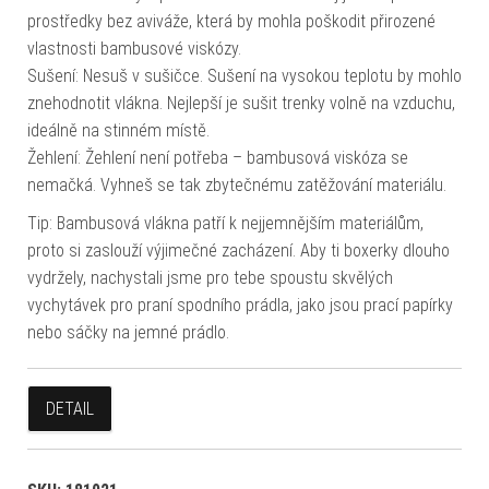
prostředky bez aviváže, která by mohla poškodit přirozené
vlastnosti bambusové viskózy.
Sušení: Nesuš v sušičce. Sušení na vysokou teplotu by mohlo
znehodnotit vlákna. Nejlepší je sušit trenky volně na vzduchu,
ideálně na stinném místě.
Žehlení: Žehlení není potřeba – bambusová viskóza se
nemačká. Vyhneš se tak zbytečnému zatěžování materiálu.
Tip: Bambusová vlákna patří k nejjemnějším materiálům,
proto si zaslouží výjimečné zacházení. Aby ti boxerky dlouho
vydržely, nachystali jsme pro tebe spoustu skvělých
vychytávek pro praní spodního prádla, jako jsou prací papírky
nebo sáčky na jemné prádlo.
DETAIL