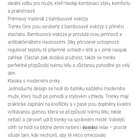
ideální volbu pro muže, kteří hledají kombinaci stylu, komfortu
a praktičnosti.
Prémiový materiál z bambusové viskózy
Trenky Gino jsou vyrobeny z bambusové viskózy s příměsí
elastanu. Bambusová viskóza je proslulá svou jemností a
antibakteriálními vlastnostmi. Díky přirozené schopnosti
regulovat teplotu tě příjemně ochladí v létě a v zimě naopak
zahřeje. Elastan pak dodává pružnost, takže se trenky
perfektně přizpůsobí tvému tělu a zůstanou pohodlné po celý
den.
Klasika s moderními prvky
Jednoduchý design se hodí do šatníku každého moderního
muže, který touží po pohodlí a stylovém vzhledu. Trenky mají
praktické zapínání na knoflíčky a v pase jsou doplněny kvalitní
vytkávanou gumou, která se přizpůsobí tvému tělu, nikde
netlačí a zároveň udrží trenky na správném místě. Volnější
střih se hodí na běžné denní nošení i
domácí
relax – prostě
všude tam, kde nechceš, aby tě něco omezovalo.