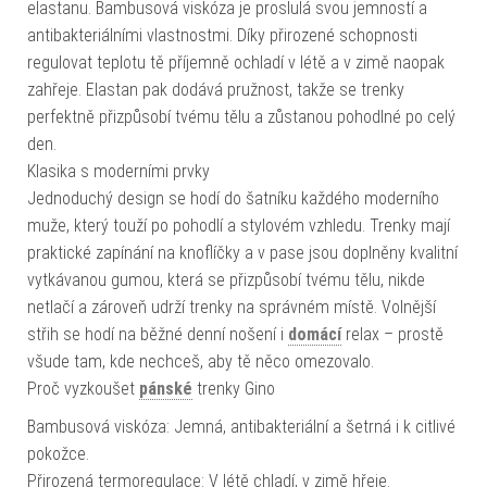
elastanu. Bambusová viskóza je proslulá svou jemností a
antibakteriálními vlastnostmi. Díky přirozené schopnosti
regulovat teplotu tě příjemně ochladí v létě a v zimě naopak
zahřeje. Elastan pak dodává pružnost, takže se trenky
perfektně přizpůsobí tvému tělu a zůstanou pohodlné po celý
den.
Klasika s moderními prvky
Jednoduchý design se hodí do šatníku každého moderního
muže, který touží po pohodlí a stylovém vzhledu. Trenky mají
praktické zapínání na knoflíčky a v pase jsou doplněny kvalitní
vytkávanou gumou, která se přizpůsobí tvému tělu, nikde
netlačí a zároveň udrží trenky na správném místě. Volnější
střih se hodí na běžné denní nošení i
domácí
relax – prostě
všude tam, kde nechceš, aby tě něco omezovalo.
Proč vyzkoušet
pánské
trenky Gino
Bambusová viskóza: Jemná, antibakteriální a šetrná i k citlivé
pokožce.
Přirozená termoregulace: V létě chladí, v zimě hřeje.