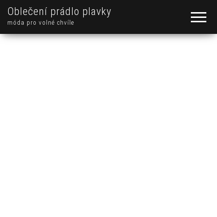
Oblečení prádlo plavky
móda pro volné chvíle