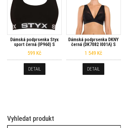
Dámská podprsenka Styx
Dámská podprsenka DKNY
sport černá (IP960) S
černá (DK7082 I001A) S
599
Kč
1 549
Kč
DETAIL
DETAIL
Vyhledat produkt