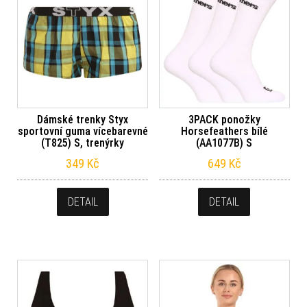
Dámské trenky Styx
3PACK ponožky
sportovní guma vícebarevné
Horsefeathers bílé
(T825) S, trenýrky
(AA1077B) S
349
Kč
649
Kč
DETAIL
DETAIL