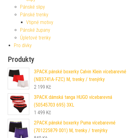
Pánské slipy
Pánské trenky
Vtipné motivy
Pánské župany
Úpletové trenky
Pro dívky
Produkty
3PACK pánské boxerky Calvin Klein vícebarevné
(NB3741A-FZC) M, trenky / trenýrky
2 199
Kč
3PACK dámská tanga HUGO vícebarevná
(50545703 695) 3XL
1 499
Kč
2PACK pánské boxerky Puma vícebarevné
(701225879 001) M, trenky / trenýrky