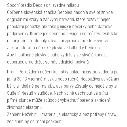
Spodní prádlo Dedoles ti zvedne náladu
Oblíbená slovenská značka Dedoles nadchla své příznivce
originálními vzory a zářivými barvami, které rozsvítí nejen
populární ponožky, ale také
pánské
boxerky nebo dámské
podprsenky. Kromě jedinečného designu se můžeš těšit také
na příjemné materiály a kvalitní zpracování, které vydrží.
Jak se starat o dámské plavkové kalhotky Dedoles
Aby ti oblíbené plavky dlouho vydržely ve skvělé kondici,
doporučujeme držet se následujících pokynů.
Praní: Po každém nošení kalhotky opláchni čistou vodou a per
je na 30 °C v jemném cyklu nebo ručně. Nepoužívej aviváž ani
bělidla. Ideálně per naruby, aby barvy zůstaly co nejdéle syté.
Sušení: Nesuš v sušičce. Nech volně uschnout ve stínu –
přímé slunce může způsobit vyblednutí barev a zkrácení
životnosti elastanu.
Žehlení: Nežehlit – materiál je elastický a bez potřeby úprav,
žehlením by se mohl poškodit.