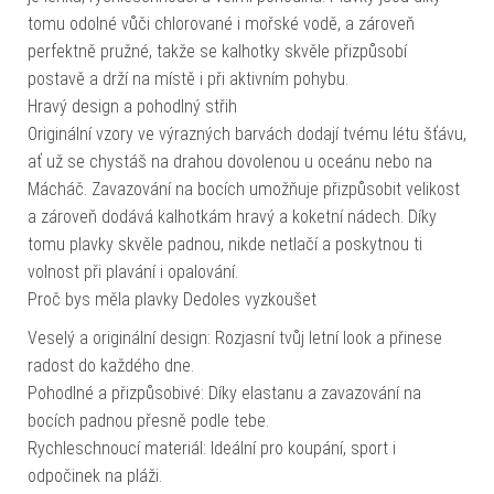
tomu odolné vůči chlorované i mořské vodě, a zároveň
perfektně pružné, takže se kalhotky skvěle přizpůsobí
postavě a drží na místě i při aktivním pohybu.
Hravý design a pohodlný střih
Originální vzory ve výrazných barvách dodají tvému létu šťávu,
ať už se chystáš na drahou dovolenou u oceánu nebo na
Mácháč. Zavazování na bocích umožňuje přizpůsobit velikost
a zároveň dodává kalhotkám hravý a koketní nádech. Díky
tomu plavky skvěle padnou, nikde netlačí a poskytnou ti
volnost při plavání i opalování.
Proč bys měla plavky Dedoles vyzkoušet
Veselý a originální design: Rozjasní tvůj letní look a přinese
radost do každého dne.
Pohodlné a přizpůsobivé: Díky elastanu a zavazování na
bocích padnou přesně podle tebe.
Rychleschnoucí materiál: Ideální pro koupání, sport i
odpočinek na pláži.