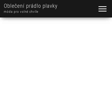
Oblečení prádlo plavky
móda pro volné chvíle