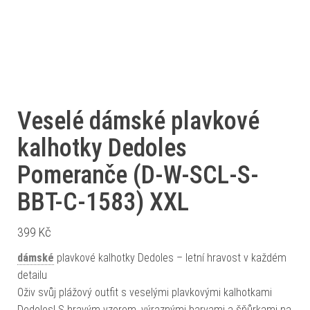
Veselé dámské plavkové
kalhotky Dedoles
Pomeranče (D-W-SCL-S-
BBT-C-1583) XXL
399
Kč
dámské
plavkové kalhotky Dedoles – letní hravost v každém
detailu
Oživ svůj plážový outfit s veselými plavkovými kalhotkami
Dedoles! S hravým vzorem, výraznými barvami a šňůrkami na