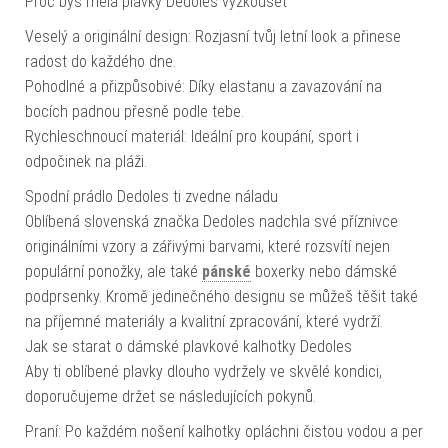
Proč bys měla plavky Dedoles vyzkoušet
Veselý a originální design: Rozjasní tvůj letní look a přinese
radost do každého dne.
Pohodlné a přizpůsobivé: Díky elastanu a zavazování na
bocích padnou přesně podle tebe.
Rychleschnoucí materiál: Ideální pro koupání, sport i
odpočinek na pláži.
Spodní prádlo Dedoles ti zvedne náladu
Oblíbená slovenská značka Dedoles nadchla své příznivce
originálními vzory a zářivými barvami, které rozsvítí nejen
populární ponožky, ale také
pánské
boxerky nebo dámské
podprsenky. Kromě jedinečného designu se můžeš těšit také
na příjemné materiály a kvalitní zpracování, které vydrží.
Jak se starat o dámské plavkové kalhotky Dedoles
Aby ti oblíbené plavky dlouho vydržely ve skvělé kondici,
doporučujeme držet se následujících pokynů.
Praní: Po každém nošení kalhotky opláchni čistou vodou a per