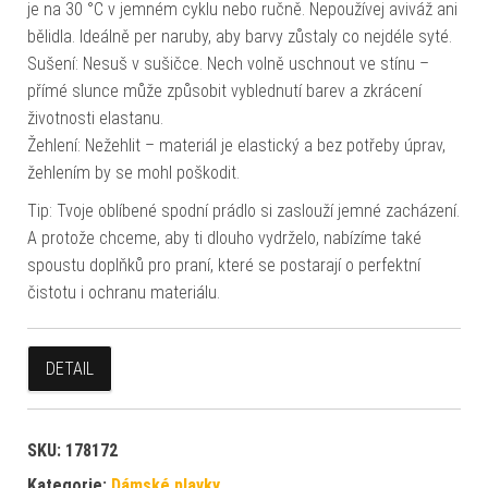
je na 30 °C v jemném cyklu nebo ručně. Nepoužívej aviváž ani
bělidla. Ideálně per naruby, aby barvy zůstaly co nejdéle syté.
Sušení: Nesuš v sušičce. Nech volně uschnout ve stínu –
přímé slunce může způsobit vyblednutí barev a zkrácení
životnosti elastanu.
Žehlení: Nežehlit – materiál je elastický a bez potřeby úprav,
žehlením by se mohl poškodit.
Tip: Tvoje oblíbené spodní prádlo si zaslouží jemné zacházení.
A protože chceme, aby ti dlouho vydrželo, nabízíme také
spoustu doplňků pro praní, které se postarají o perfektní
čistotu i ochranu materiálu.
DETAIL
SKU:
178172
Kategorie:
Dámské plavky