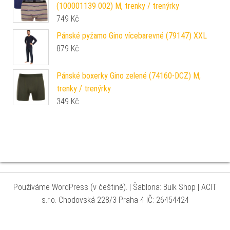
(100001139 002) M, trenky / trenýrky
749
Kč
Pánské pyžamo Gino vícebarevné (79147) XXL
879
Kč
Pánské boxerky Gino zelené (74160-DCZ) M,
trenky / trenýrky
349
Kč
Používáme WordPress (v češtině).
|
Šablona: Bulk Shop
| ACIT
s.r.o. Chodovská 228/3 Praha 4 IČ: 26454424