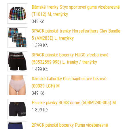
Dámské trenky Styx sportovní guma vícebarevné
(T1012) M, trenýrky
349
Kč
3PACK pánské trenky Horsefeathers Clay Bundle
5 (AM283E) L, trenýrky
1 399
Kč
3PACK pánské boxerky HUGO vícebarevné
(50532559 998) L, trenky / trenýrky
1 499
Kč
Dámské kalhotky Gina bambusové béžové
(00039-LGH) M
349
Kč
Pánské plavky BOSS černé (50469280-005) M
1 899
Kč
2PACK pánské boxerky Puma vícebarevné