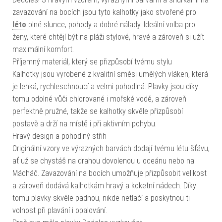
zavazování na bocích jsou tyto kalhotky jako stvořené pro
léto
plné slunce, pohody a dobré nálady. Ideální volba pro
ženy, které chtějí být na pláži stylové, hravé a zároveň si užít
maximální komfort.
Příjemný materiál, který se přizpůsobí tvému stylu
Kalhotky jsou vyrobené z kvalitní směsi umělých vláken, která
je lehká, rychleschnoucí a velmi pohodlná. Plavky jsou díky
tomu odolné vůči chlorované i mořské vodě, a zároveň
perfektně pružné, takže se kalhotky skvěle přizpůsobí
postavě a drží na místě i při aktivním pohybu.
Hravý design a pohodlný střih
Originální vzory ve výrazných barvách dodají tvému létu šťávu,
ať už se chystáš na drahou dovolenou u oceánu nebo na
Mácháč. Zavazování na bocích umožňuje přizpůsobit velikost
a zároveň dodává kalhotkám hravý a koketní nádech. Díky
tomu plavky skvěle padnou, nikde netlačí a poskytnou ti
volnost při plavání i opalování.