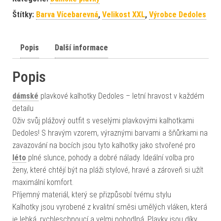
Štítky:
Barva Vícebarevná
,
Velikost XXL
,
Výrobce Dedoles
Popis
Další informace
Popis
dámské
plavkové kalhotky Dedoles – letní hravost v každém
detailu
Oživ svůj plážový outfit s veselými plavkovými kalhotkami
Dedoles! S hravým vzorem, výraznými barvami a šňůrkami na
zavazování na bocích jsou tyto kalhotky jako stvořené pro
léto
plné slunce, pohody a dobré nálady. Ideální volba pro
ženy, které chtějí být na pláži stylové, hravé a zároveň si užít
maximální komfort.
Příjemný materiál, který se přizpůsobí tvému stylu
Kalhotky jsou vyrobené z kvalitní směsi umělých vláken, která
je lehká, rychleschnoucí a velmi pohodlná. Plavky jsou díky