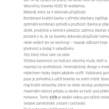
tělocvičny, boxerky HUGO tě nezklamou.
Materiál, který se ti dokonale přizpůsobí
Kombinace kvalitní bavlny s příměsí elastanu zajišťuje
optimální kombinaci pohodlí a pružnosti. Bavlna je pří
dotek, prodyšná a šetrná k pokožce, zatímco elastan 
postará o to, že se boxerky dokonale přizpůsobí tvému 
nikde neškrtí ani se neshrnují – naopak zdůrazní tvoje
přednosti a dodají ti sebedůvěru.
Styl, který mluví sám za sebe
Střízlivá barevnost se hodí pro všechny muže, kteří si
nepotrpí na výstřednosti. minimalistický design s mo
nádechem hezky doplní jakýkoliv outfit. Vytkávaná gu
pase je pohodlná a udrží boxerky na svém místě. Boxe
mají kratší nohavičky, které se nikde nerolují, poskytnou
maximální volnost pohybu a skvěle se hodí i pod přilé
nohavice. Tento
střih
je ideální volbou pro běžné nošen
sedavé zaměstnání, cvičení i cestování.