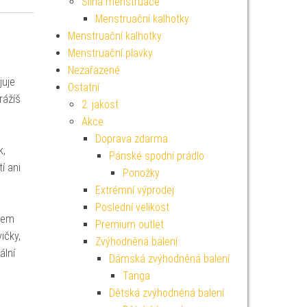
Silná menstruace
Menstruační kalhotky
Menstruační kalhotky
Menstruační plavky
Nezařazené
juje
Ostatní
rážíš
2. jakost
Akce
Doprava zdarma
k,
Pánské spodní prádlo
í ani
Ponožky
Extrémní výprodej
Poslední velikost
chem
Premium outlet
ičky,
Zvýhodněná balení
ální
Dámská zvýhodněná balení
Tanga
Dětská zvýhodněná balení