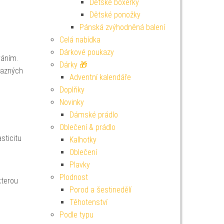
Dětské boxerky
Dětské ponožky
Pánská zvýhodněná balení
Celá nabídka
Dárkové poukazy
váním.
Dárky 🎁
razných
Adventní kalendáře
Doplňky
Novinky
Dámské prádlo
Oblečení & prádlo
sticitu
Kalhotky
Oblečení
Plavky
Plodnost
kterou
Porod a šestinedělí
Těhotenství
Podle typu