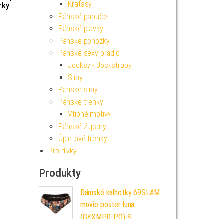
Kraťasy
rky
Pánské papuče
Pánské plavky
Pánské ponožky
Pánské sexy prádlo
Jocksy - Jockstrapy
Slipy
Pánské slipy
Pánské trenky
Vtipné motivy
Pánské župany
Úpletové trenky
Pro dívky
Produkty
Dámské kalhotky 69SLAM
movie poster luna
(GYXMPO-PO) S