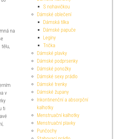
S nohavičkou
Dámské oblečení
Dámská tílka
Dámské papuče
jemná na
Legíny
se
Trička
tělu,
Dámské plavky
Dámské podprsenky
Dámské ponožky
Dámské sexy prádlo
Dámské trenky
derním
Dámské župany
ma v
Inkontinenční a absorpční
rky
kalhotky
 ti
Menstruační kalhotky
havé
Menstruační plavky
í,
Punčochy
Stahovací prádlo