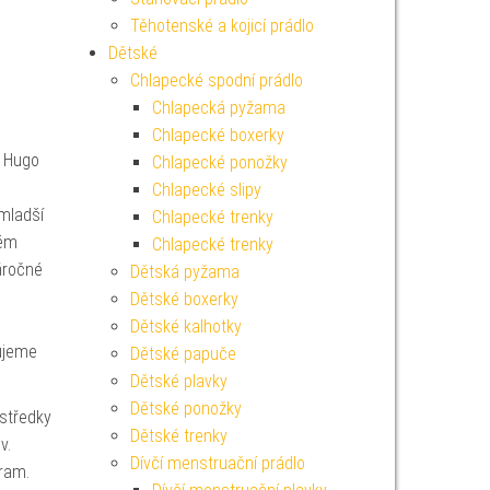
Těhotenské a kojicí prádlo
Dětské
Chlapecké spodní prádlo
Chlapecká pyžama
Chlapecké boxerky
Hugo
Chlapecké ponožky
Chlapecké slipy
mladší
Chlapecké trenky
ném
Chlapecké trenky
náročné
Dětská pyžama
Dětské boxerky
Dětské kalhotky
čujeme
Dětské papuče
Dětské plavky
Dětské ponožky
ostředky
Dětské trenky
v.
Dívčí menstruační prádlo
ram.