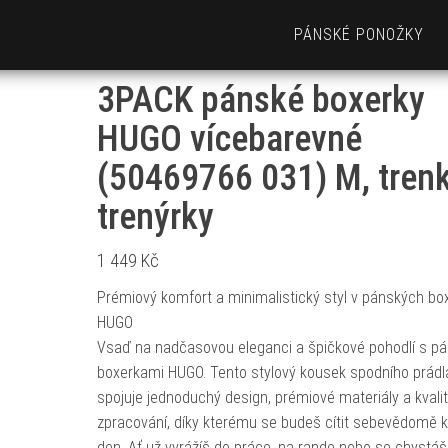
PÁNSKÉ PONOŽKY
3PACK pánské boxerky
HUGO vícebarevné
(50469766 031) M, trenk
trenýrky
1 449
Kč
Prémiový komfort a minimalistický styl v pánských bo
HUGO
Vsaď na nadčasovou eleganci a špičkové pohodlí s p
boxerkami HUGO. Tento stylový kousek spodního prádl
spojuje jednoduchý design, prémiové materiály a kvalit
zpracování, díky kterému se budeš cítit sebevědomě 
den. Ať už vyrážíš do práce, na rande nebo se chystáš