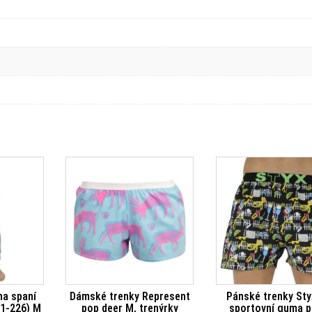
na spaní
Dámské trenky Represent
Pánské trenky Sty
21-226) M
pop deer M, trenýrky
sportovní guma p