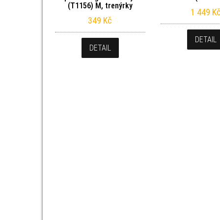
(T1156) M, trenýrky
1 449
K
349
Kč
DETAIL
DETAIL