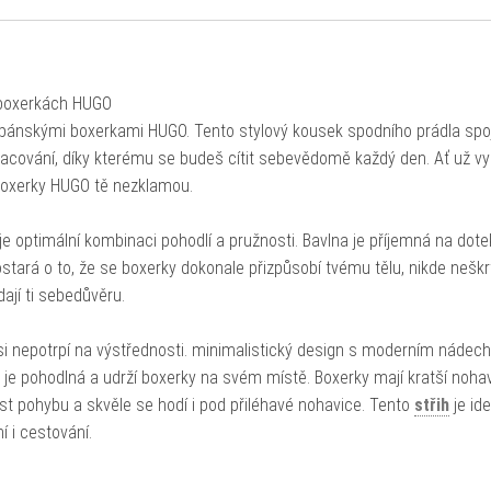
 boxerkách HUGO
pánskými boxerkami HUGO. Tento stylový kousek spodního prádla spo
racování, díky kterému se budeš cítit sebevědomě každý den. Ať už vy
 boxerky HUGO tě nezklamou.
je optimální kombinaci pohodlí a pružnosti. Bavlna je příjemná na dote
tará o to, že se boxerky dokonale přizpůsobí tvému tělu, nikde neškrt
ají ti sebedůvěru.
í si nepotrpí na výstřednosti. minimalistický design s moderním náde
 je pohodlná a udrží boxerky na svém místě. Boxerky mají kratší nohav
ost pohybu a skvěle se hodí i pod přiléhavé nohavice. Tento
střih
je ide
 i cestování.