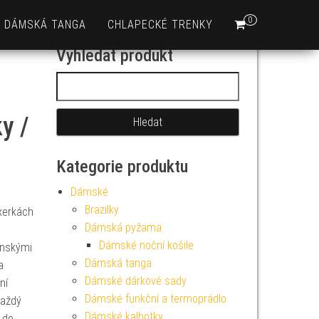
0
DÁMSKÁ TANGA
CHLAPECKÉ TRENKY
Vyhledat produkt
Vyhledávání
y /
Kategorie produktu
Dámské
Brazilky
xerkách
Dámská pyžama
Dámské noční košile
ánskými
Dámská tanga
a
Dámské dárkové sady
ní
Dámské funkční a termoprádlo
každý
Dámské kalhotky
 do