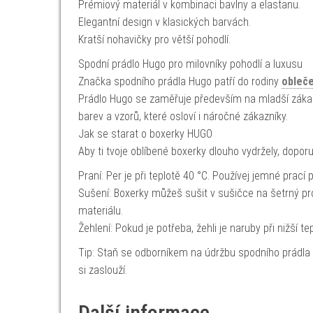
Prémiový materiál v kombinaci bavlny a elastanu.
Elegantní design v klasických barvách.
Kratší nohavičky pro větší pohodlí.
Spodní prádlo Hugo pro milovníky pohodlí a luxusu
Značka spodního prádla Hugo patří do rodiny
obleče
Prádlo Hugo se zaměřuje především na mladší zákaz
barev a vzorů, které osloví i náročné zákazníky.
Jak se starat o boxerky HUGO
Aby ti tvoje oblíbené boxerky dlouho vydržely, dopor
Praní: Per je při teplotě 40 °C. Používej jemné prací
Sušení: Boxerky můžeš sušit v sušičce na šetrný pr
materiálu.
Žehlení: Pokud je potřeba, žehli je naruby při nižší t
Tip: Staň se odborníkem na údržbu spodního prádla
si zaslouží.
Další informace