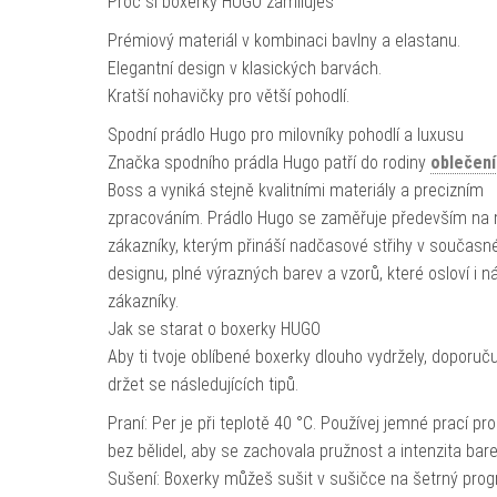
Proč si boxerky HUGO zamiluješ
Prémiový materiál v kombinaci bavlny a elastanu.
Elegantní design v klasických barvách.
Kratší nohavičky pro větší pohodlí.
Spodní prádlo Hugo pro milovníky pohodlí a luxusu
Značka spodního prádla Hugo patří do rodiny
oblečení
Boss a vyniká stejně kvalitními materiály a precizním
zpracováním. Prádlo Hugo se zaměřuje především na 
zákazníky, kterým přináší nadčasové střihy v součas
designu, plné výrazných barev a vzorů, které osloví i 
zákazníky.
Jak se starat o boxerky HUGO
Aby ti tvoje oblíbené boxerky dlouho vydržely, doporu
držet se následujících tipů.
Praní: Per je při teplotě 40 °C. Používej jemné prací pr
bez bělidel, aby se zachovala pružnost a intenzita bare
Sušení: Boxerky můžeš sušit v sušičce na šetrný prog