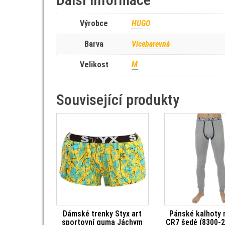
Výrobce
HUGO
Barva
Vícebarevná
Velikost
M
Související produkty
Dámské trenky Styx art
Pánské kalhoty 
sportovní guma Jáchym
CR7 šedé (8300-