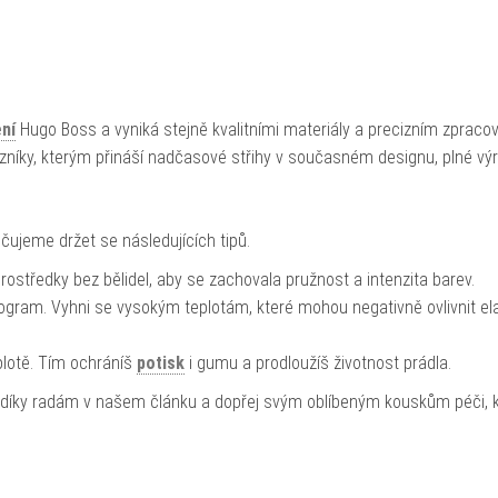
ní
Hugo Boss a vyniká stejně kvalitními materiály a precizním zpraco
níky, kterým přináší nadčasové střihy v současném designu, plné vý
učujeme držet se následujících tipů.
 prostředky bez bělidel, aby se zachovala pružnost a intenzita barev.
ogram. Vyhni se vysokým teplotám, které mohou negativně ovlivnit ela
eplotě. Tím ochráníš
potisk
i gumu a prodloužíš životnost prádla.
 díky radám v našem článku a dopřej svým oblíbeným kouskům péči, 