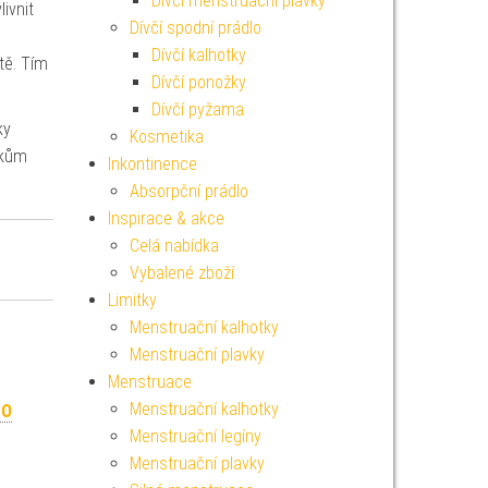
Dívčí menstruační plavky
ivnit
Dívčí spodní prádlo
Dívčí kalhotky
otě. Tím
Dívčí ponožky
Dívčí pyžama
ky
Kosmetika
skům
Inkontinence
Absorpční prádlo
Inspirace & akce
Celá nabídka
Vybalené zboží
Limitky
Menstruační kalhotky
Menstruační plavky
Menstruace
Menstruační kalhotky
GO
Menstruační legíny
Menstruační plavky