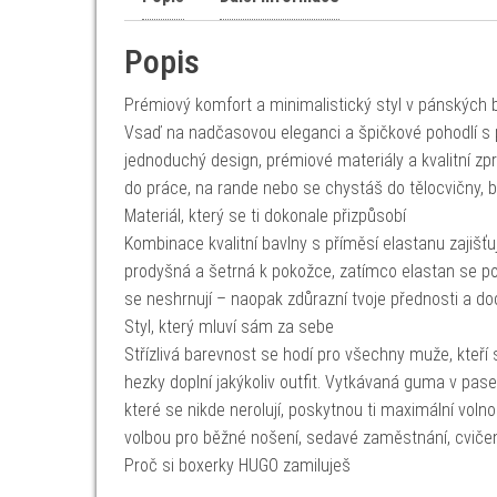
Popis
Prémiový komfort a minimalistický styl v pánských
Vsaď na nadčasovou eleganci a špičkové pohodlí s 
jednoduchý design, prémiové materiály a kvalitní zp
do práce, na rande nebo se chystáš do tělocvičny,
Materiál, který se ti dokonale přizpůsobí
Kombinace kvalitní bavlny s příměsí elastanu zajišťu
prodyšná a šetrná k pokožce, zatímco elastan se pos
se neshrnují – naopak zdůrazní tvoje přednosti a dod
Styl, který mluví sám za sebe
Střízlivá barevnost se hodí pro všechny muže, kteř
hezky doplní jakýkoliv outfit. Vytkávaná guma v pase
které se nikde nerolují, poskytnou ti maximální voln
volbou pro běžné nošení, sedavé zaměstnání, cvičení
Proč si boxerky HUGO zamiluješ