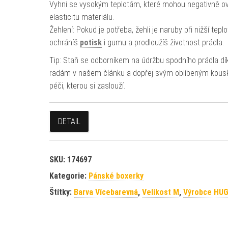
Vyhni se vysokým teplotám, které mohou negativně ovl
elasticitu materiálu.
Žehlení: Pokud je potřeba, žehli je naruby při nižší tepl
ochráníš
potisk
i gumu a prodloužíš životnost prádla.
Tip: Staň se odborníkem na údržbu spodního prádla dí
radám v našem článku a dopřej svým oblíbeným kou
péči, kterou si zaslouží.
DETAIL
SKU:
174697
Kategorie:
Pánské boxerky
Štítky:
Barva Vícebarevná
,
Velikost M
,
Výrobce HU