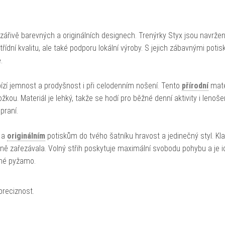
zářivě barevných a originálních designech. Trenýrky Styx jsou navržen
ídní kvalitu, ale také podporu lokální výroby. S jejich zábavnými potis
.
ízí jemnost a prodyšnost i při celodenním nošení. Tento
přírodní
mater
kou. Materiál je lehký, takže se hodí pro běžné denní aktivity i lenoše
praní.
 a
originálním
potiskům do tvého šatníku hravost a jedinečný styl. Kl
ně zařezávala. Volný střih poskytuje maximální svobodu pohybu a je i
lné pyžamo.
preciznost.