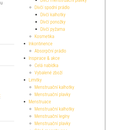
Dívčí menstruační plavky
ou
Dívčí spodní prádlo
Dívčí kalhotky
Dívčí ponožky
Dívčí pyžama
Kosmetika
Inkontinence
Absorpční prádlo
Inspirace & akce
Celá nabídka
Vybalené zboží
Limitky
Menstruační kalhotky
Menstruační plavky
x
Menstruace
Menstruační kalhotky
Menstruační legíny
Menstruační plavky