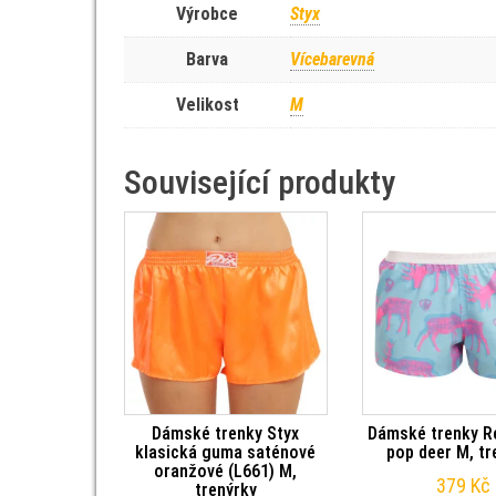
Výrobce
Styx
Barva
Vícebarevná
Velikost
M
Související produkty
Dámské trenky Styx
Dámské trenky R
klasická guma saténové
pop deer M, tr
oranžové (L661) M,
379
Kč
trenýrky