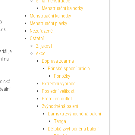
Silná menstruace
Menstruační kalhotky
Menstruační kalhotky
y i
Menstruační plavky
ky a
Nezařazené
Ostatní
2. jakost
iál je
Akce
ní na
Doprava zdarma
Pánské spodní prádlo
Ponožky
asická
Extrémní výprodej
deální
Poslední velikost
Premium outlet
Zvýhodněná balení
Dámská zvýhodněná balení
Tanga
Dětská zvýhodněná balení