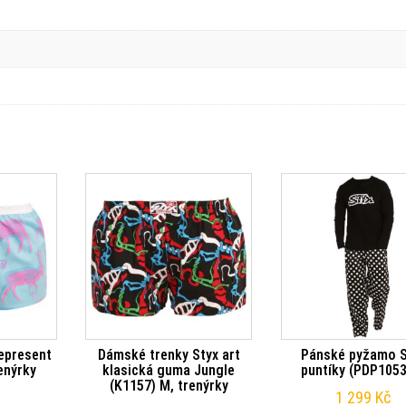
epresent
Dámské trenky Styx art
Pánské pyžamo S
enýrky
klasická guma Jungle
puntíky (PDP105
(K1157) M, trenýrky
1 299
Kč