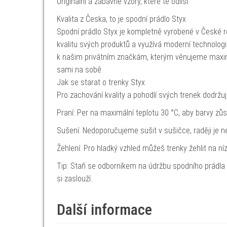
Originální a zábavné vzory, které tě odliší.
Kvalita z Česka, to je spodní prádlo Styx
Spodní prádlo Styx je kompletně vyrobené v České re
kvalitu svých produktů a využívá moderní technologie i
k našim privátním značkám, kterým věnujeme maximál
sami na sobě.
Jak se starat o trenky Styx
Pro zachování kvality a pohodlí svých trenek dodržuj
Praní: Per na maximální teplotu 30 °C, aby barvy zůs
Sušení: Nedoporučujeme sušit v sušičce, raději je 
Žehlení: Pro hladký vzhled můžeš trenky žehlit na níz
Tip: Staň se odborníkem na údržbu spodního prádla
si zaslouží.
Další informace