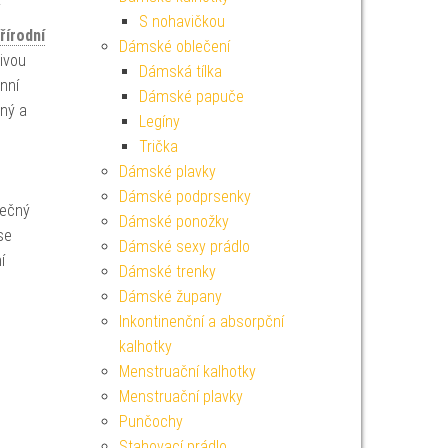
S nohavičkou
řírodní
Dámské oblečení
livou
Dámská tílka
nní
Dámské papuče
lný a
Legíny
Trička
Dámské plavky
Dámské podprsenky
nečný
Dámské ponožky
se
Dámské sexy prádlo
í
Dámské trenky
Dámské župany
Inkontinenční a absorpční
kalhotky
Menstruační kalhotky
Menstruační plavky
Punčochy
Stahovací prádlo