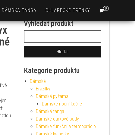
0
DÁMSKÁ TANGA
CHLAPECKÉ TRENKY
Vyhledat produkt
yx
Vyhledávání
vné
Kategorie produktu
Dámské
řivě
Brazilky
u
Dámská pyžama
ejen
Dámské noční košile
ch
Dámská tanga
vězdou
Dámské dárkové sady
Dámské funkční a termoprádlo
Dámské kalhotky