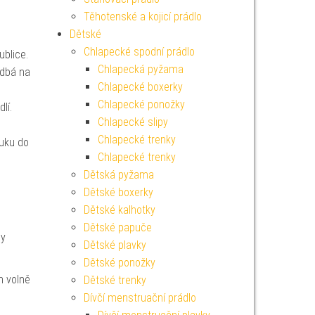
Těhotenské a kojicí prádlo
Dětské
Chlapecké spodní prádlo
ublice.
Chlapecká pyžama
 dbá na
Chlapecké boxerky
Chlapecké ponožky
lí.
Chlapecké slipy
Chlapecké trenky
ruku do
Chlapecké trenky
Dětská pyžama
Dětské boxerky
Dětské kalhotky
Dětské papuče
ly
Dětské plavky
Dětské ponožky
h volně
Dětské trenky
Dívčí menstruační prádlo