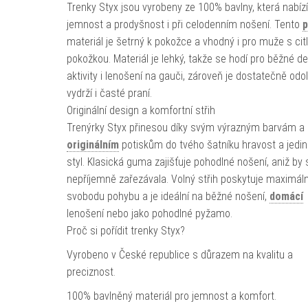
Trenky Styx jsou vyrobeny ze 100% bavlny, která nabízí
jemnost a prodyšnost i při celodenním nošení. Tento
p
materiál je šetrný k pokožce a vhodný i pro muže s cit
pokožkou. Materiál je lehký, takže se hodí pro běžné de
aktivity i lenošení na gauči, zároveň je dostatečně odo
vydrží i časté praní.
Originální design a komfortní střih
Trenýrky Styx přinesou díky svým výrazným barvám a
originálním
potiskům do tvého šatníku hravost a jedi
styl. Klasická guma zajišťuje pohodlné nošení, aniž by 
nepříjemně zařezávala. Volný střih poskytuje maximáln
svobodu pohybu a je ideální na běžné nošení,
domácí
lenošení nebo jako pohodlné pyžamo.
Proč si pořídit trenky Styx?
Vyrobeno v České republice s důrazem na kvalitu a
preciznost.
100% bavlněný materiál pro jemnost a komfort.