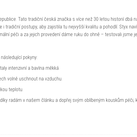
publice. Tato tradiční česká značka s více než 30 letou historií dbá n
 tradiční postupy, aby zajistila tu nejvyšší kvalitu a pohodlí. Styx naví
ní péči a za jejich provedení dáme ruku do ohně – testovali jsme je 
 následující pokyny:
taly intenzivní a bavlna měkká.
nech volně uschnout na vzduchu.
kou teplotu.
 díky radám v našem článku a dopřej svým oblíbeným kouskům péči, 