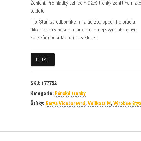
Žehlení: Pro hladký vzhled můžeš trenky žehlit na nízk
teplotu.
Tip: Staň se odborníkem na údržbu spodního prádla
díky radám v našem článku a dopřej svým oblíbeným
kouskům péči, kterou si zaslouží.
DETAIL
SKU:
177752
Kategorie:
Pánské trenky
Štítky:
Barva Vícebarevná
,
Velikost M
,
Výrobce Sty