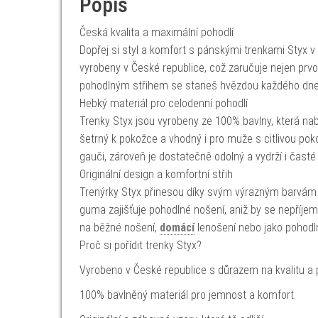
Popis
Česká kvalita a maximální pohodlí
Dopřej si styl a komfort s pánskými trenkami Styx v 
vyrobeny v České republice, což zaručuje nejen prvotř
pohodlným střihem se staneš hvězdou každého dne
Hebký materiál pro celodenní pohodlí
Trenky Styx jsou vyrobeny ze 100% bavlny, která nab
šetrný k pokožce a vhodný i pro muže s citlivou pokož
gauči, zároveň je dostatečně odolný a vydrží i časté 
Originální design a komfortní střih
Trenýrky Styx přinesou díky svým výrazným barvám
guma zajišťuje pohodlné nošení, aniž by se nepříjem
na běžné nošení,
domácí
lenošení nebo jako pohod
Proč si pořídit trenky Styx?
Vyrobeno v České republice s důrazem na kvalitu a 
100% bavlněný materiál pro jemnost a komfort.