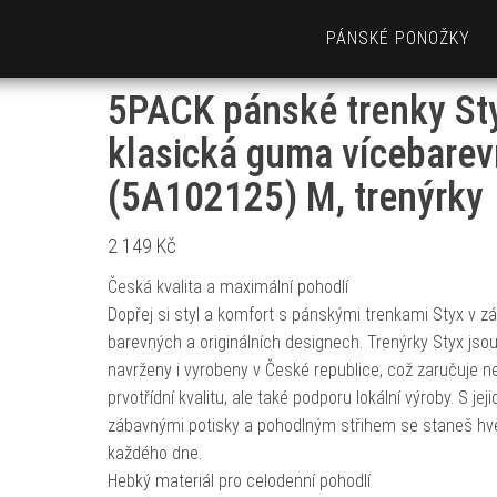
PÁNSKÉ PONOŽKY
5PACK pánské trenky St
klasická guma vícebare
(5A102125) M, trenýrky
2 149
Kč
Česká kvalita a maximální pohodlí
Dopřej si styl a komfort s pánskými trenkami Styx v zá
barevných a originálních designech. Trenýrky Styx jso
navrženy i vyrobeny v České republice, což zaručuje n
prvotřídní kvalitu, ale také podporu lokální výroby. S jeji
zábavnými potisky a pohodlným střihem se staneš h
každého dne.
Hebký materiál pro celodenní pohodlí