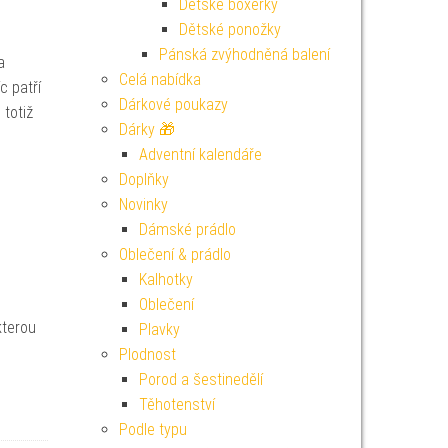
Dětské boxerky
Dětské ponožky
Pánská zvýhodněná balení
a
Celá nabídka
c patří
Dárkové poukazy
totiž
Dárky 🎁
Adventní kalendáře
Doplňky
Novinky
Dámské prádlo
Oblečení & prádlo
Kalhotky
Oblečení
kterou
Plavky
Plodnost
Porod a šestinedělí
Těhotenství
Podle typu