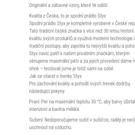
Originální a zábavné vzory, které tě odliší.
Kvalita z Česka, to je spodní prádlo Styx
Spodní prádlo Styx je kompletně vyrobené v České rep
Tato tradiční česká značka s více než 30 letou historií
kvalitu svých produktů a využívá moderní technologie i
tradiční postupy, aby zajistila tu nejvyšší kvalitu a pohod
Styx navíc patří k našim privátním značkám, kterým
věnujeme maximální péči a za jejich provedení dáme 
ohně – testovali jsme je totiž sami na sobě.
Jak se starat o trenky Styx
Pro zachování kvality a pohodlí svých trenek dodržuj
následující pokyny:
Praní: Per na maximální teplotu 30 °C, aby barvy zůsta
intenzivní a bavlna měkká.
Sušení: Nedoporučujeme sušit v sušičce, raději je nec
uschnout na vzduchu.