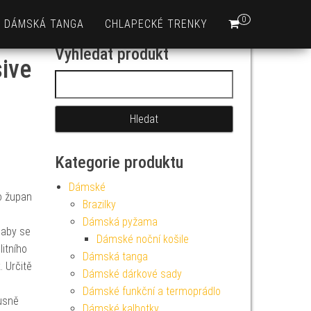
0
DÁMSKÁ TANGA
CHLAPECKÉ TRENKY
Vyhledat produkt
ive
Vyhledávání
Kategorie produktu
Dámské
o župan
Brazilky
Dámská pyžama
 aby se
Dámské noční košile
litního
Dámská tanga
. Určitě
Dámské dárkové sady
Dámské funkční a termoprádlo
usně
Dámské kalhotky