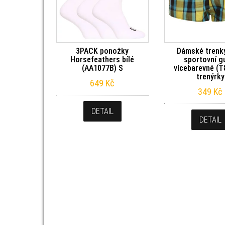
3PACK ponožky
Dámské trenk
Horsefeathers bílé
sportovní 
(AA1077B) S
vícebarevné (T
trenýrky
649
Kč
349
Kč
DETAIL
DETAIL