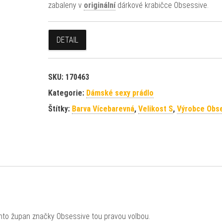
zabaleny v
originální
dárkové krabičce Obsessive.
DETAIL
SKU:
170463
Kategorie:
Dámské sexy prádlo
Štítky:
Barva Vícebarevná
,
Velikost S
,
Výrobce Obs
nto župan značky Obsessive tou pravou volbou.