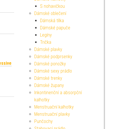
S nohavičkou
Dámské oblečení
Dámská tílka
Dámské papuče
Legíny
Trička
Dámské plavky
Dámské podprsenky
essive
Dámské ponožky
Dámské sexy prádlo
Dámské trenky
Dámské župany
Inkontinenční a absorpční
kalhotky
Menstruační kalhotky
Menstruační plavky
Punčochy
Stahovací prádlo