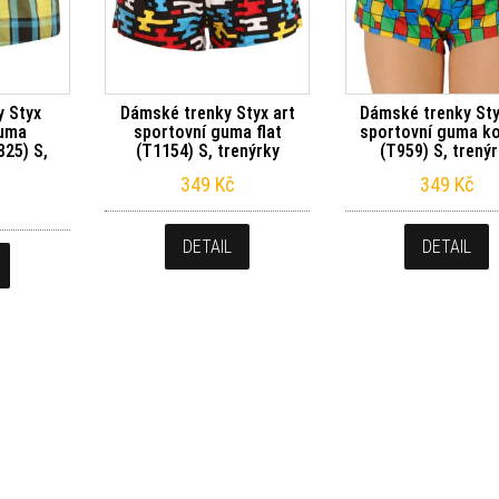
y Styx
Dámské trenky Styx art
Dámské trenky Sty
guma
sportovní guma flat
sportovní guma k
825) S,
(T1154) S, trenýrky
(T959) S, trený
349
Kč
349
Kč
DETAIL
DETAIL