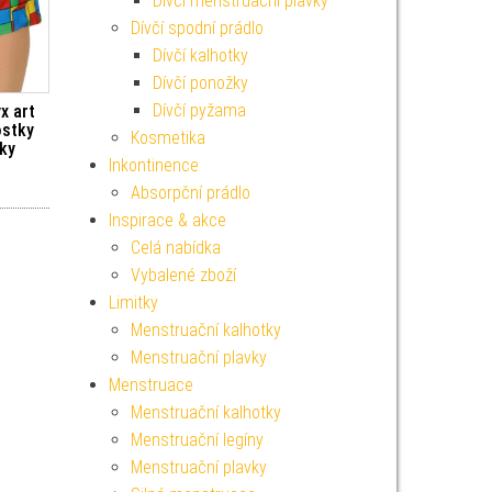
Dívčí menstruační plavky
Dívčí spodní prádlo
Dívčí kalhotky
Dívčí ponožky
Dívčí pyžama
x art
ostky
Kosmetika
rky
Inkontinence
Absorpční prádlo
Inspirace & akce
Celá nabídka
Vybalené zboží
Limitky
Menstruační kalhotky
Menstruační plavky
Menstruace
Menstruační kalhotky
Menstruační legíny
Menstruační plavky