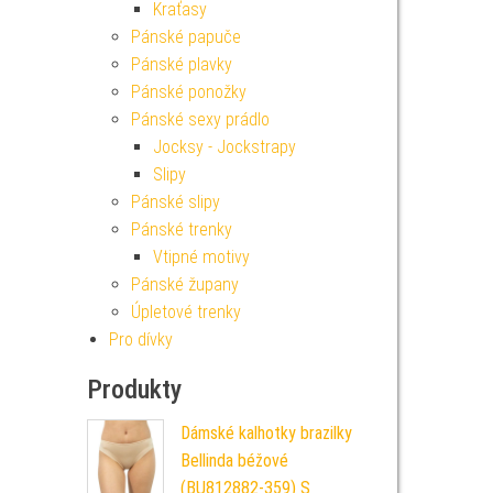
Kraťasy
Pánské papuče
Pánské plavky
Pánské ponožky
Pánské sexy prádlo
Jocksy - Jockstrapy
Slipy
Pánské slipy
Pánské trenky
Vtipné motivy
Pánské župany
Úpletové trenky
Pro dívky
Produkty
Dámské kalhotky brazilky
Bellinda béžové
(BU812882-359) S