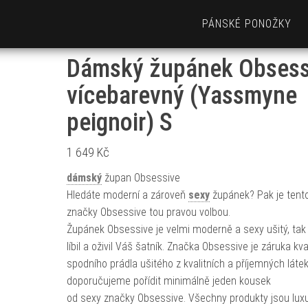
PÁNSKÉ PONOŽKY
Dámský župánek Obsess
vícebarevný (Yassmyne
peignoir) S
1 649
Kč
dámský
župan Obsessive
Hledáte moderní a zároveň
sexy
župánek? Pak je tent
značky Obsessive tou pravou volbou.
Župánek Obsessive je velmi moderně a sexy ušitý, tak
líbil a oživil Váš šatník. Značka Obsessive je záruka kva
spodního prádla ušitého z kvalitních a příjemných látek
doporučujeme pořídit minimálně jeden kousek
od sexy značky Obsessive. Všechny produkty jsou lux